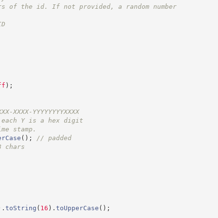
rs of the id. If not provided, a random number
ID
ff
)
;
XXX-XXXX-YYYYYYYYXXXX
 each Y is a hex digit
ime stamp.
erCase
(
)
;
//
 padded
8 chars
)
.
toString
(
16
)
.
toUpperCase
(
)
;