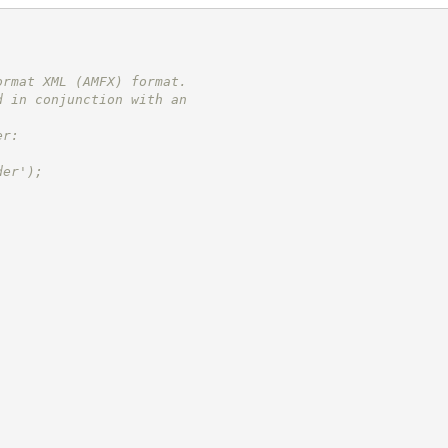
ormat XML (AMFX) format.
d in conjunction with an
er:
der');