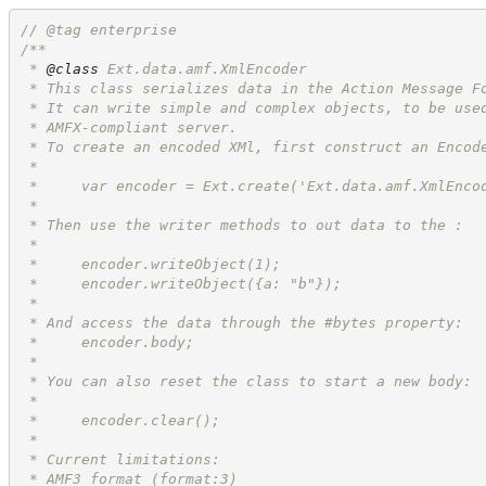
//
 @tag enterprise
/**
 * 
@class
 Ext.data.amf.XmlEncoder
 * This class serializes data in the Action Message F
 * It can write simple and complex objects, to be use
 * AMFX-compliant server.
 * To create an encoded XMl, first construct an Encod
 *
 *     var encoder = Ext.create('Ext.data.amf.XmlEnco
 *
 * Then use the writer methods to out data to the :
 *
 *     encoder.writeObject(1);
 *     encoder.writeObject({a: "b"});
 *
 * And access the data through the #bytes property:
 *     encoder.body;
 *
 * You can also reset the class to start a new body:
 *
 *     encoder.clear();
 *
 * Current limitations:
 * AMF3 format (format:3)