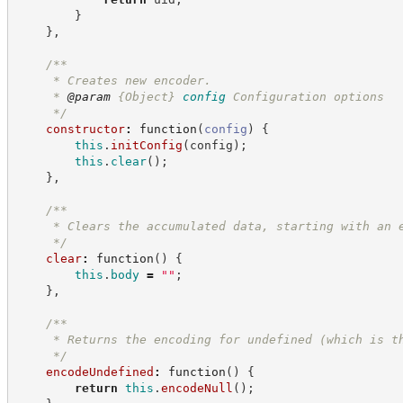
}
}
,
/**
     * Creates new encoder.
     * 
@param
{Object}
config
Configuration options
*/
constructor
:
function
(
config
)
{
this
.
initConfig
(
config
)
;
this
.
clear
(
)
;
}
,
/**
     * Clears the accumulated data, starting with an 
*/
clear
:
function
(
)
{
this
.
body
=
"
"
;
}
,
/**
     * Returns the encoding for undefined (which is t
*/
encodeUndefined
:
function
(
)
{
return
this
.
encodeNull
(
)
;