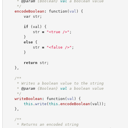
     * 
@param
{Boolean}
val
a boolean value
*/
encodeBoolean
:
function
(
val
)
{
var
 str
;
if
(
val
)
{
            str 
=
"
<true />
"
;
}
else
{
            str 
=
"
<false />
"
;
}
return
 str
;
}
,
/**
     * Writes a boolean value to the string
     * 
@param
{Boolean}
val
a boolean value
*/
writeBoolean
:
function
(
val
)
{
this
.
write
(
this
.
encodeBoolean
(
val
)
)
;
}
,
/**
     * Returns an encoded string