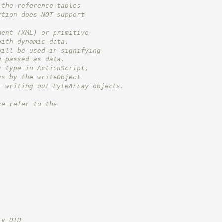
 the reference tables
ction does NOT support
ment (XML) or primitive
with dynamic data.
will be used in signifying
g passed as data.
y type in ActionScript,
ys by the writeObject
r writing out ByteArray objects.
se refer to the
.
ly UID