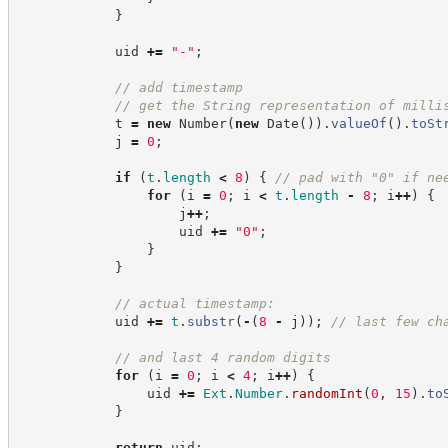
}
            uid 
+=
"
-
"
;
//
 add timestamp
//
 get the String representation of milli
            t 
=
new
Number
(
new
Date
(
)
)
.
valueOf
(
)
.
toSt
            j 
=
0
;
if
(
t
.
length
<
8
)
{
//
 pad with "0" if ne
for
(
i 
=
0
;
 i 
<
t
.
length
-
8
;
 i
++
)
{
                    j
++
;
                    uid 
+=
"
0
"
;
}
}
//
 actual timestamp:
            uid 
+=
t
.
substr
(
-
(
8
-
 j
)
)
;
//
 last few ch
//
 and last 4 random digits
for
(
i 
=
0
;
 i 
<
4
;
 i
++
)
{
                uid 
+=
Ext
.
Number
.
randomInt
(
0
,
15
)
.
to
}
return
 uid
;