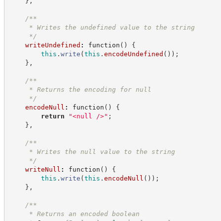
}
,
/**
     * Writes the undefined value to the string
*/
writeUndefined
:
function
(
)
{
this
.
write
(
this
.
encodeUndefined
(
)
)
;
}
,
/**
     * Returns the encoding for null
*/
encodeNull
:
function
(
)
{
return
"
<null />
"
;
}
,
/**
     * Writes the null value to the string
*/
writeNull
:
function
(
)
{
this
.
write
(
this
.
encodeNull
(
)
)
;
}
,
/**
     * Returns an encoded boolean