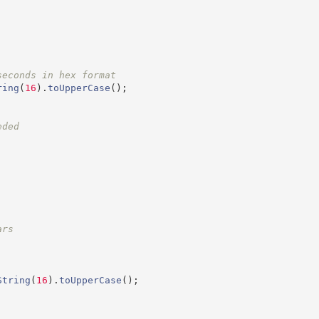
seconds in hex format
ring
(
16
)
.
toUpperCase
(
)
;
eded
ars
String
(
16
)
.
toUpperCase
(
)
;