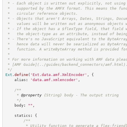
 * - Each object is written out explicitly, not using
 *   supported by the AMFX format. This means the fun
 *   circular reference objects.
 * - Objects that aren't Arrays, Dates, Strings, Docu
 *   values will be written out as anonymous objects 
 * - If the object has a $flexType field, that field 
 *   the object-type as an attribute, instead of bein
 * - There's no JavaScript equivalent to the ByteArra
 *   hence data will never be searialized as ByteArra
 *   function. A writeByteArray method is provided fo
 *
 * For more information on working with AMF data plea
 * [AMF Guide](../guides/backend_connectors/amf.html)
*/
Ext
.
define
(
'
Ext.data.amf.XmlEncoder
'
,
{
    alias
:
'
data.amf.xmlencoder
'
,
/**
     * 
@property
{String}
body - The output string
*/
    body
:
"
"
,
    statics
:
{
/**
         * Utility function to generate a flex-friend