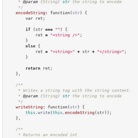
     * 
@param
{String}
str
the string to encode
*/
encodeString
:
function
(
str
)
{
var
 ret
;
if
(
str 
===
"
"
)
{
            ret 
=
"
<string />
"
;
}
else
{
            ret 
=
"
<string>
"
+
 str 
+
"
</string>
"
;
}
return
 ret
;
}
,
/**
     * Writes a string tag with the string content.
     * 
@param
{String}
str
the string to encode
*/
writeString
:
function
(
str
)
{
this
.
write
(
this
.
encodeString
(
str
)
)
;
}
,
/**
     * Returns an encoded int