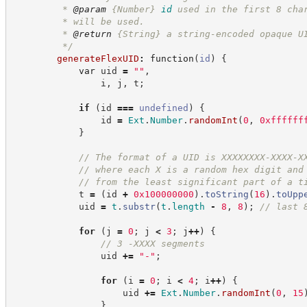
         * 
@param
{Number}
id
used in the first 8 cha
         * will be used.
         * 
@return
{String}
a string-encoded opaque U
*/
generateFlexUID
:
function
(
id
)
{
var
 uid 
=
"
"
,
                i
,
 j
,
 t
;
if
(
id 
===
undefined
)
{
                id 
=
Ext
.
Number
.
randomInt
(
0
,
0xffffff
}
//
 The format of a UID is XXXXXXXX-XXXX-X
//
 where each X is a random hex digit and
//
 from the least significant part of a t
            t 
=
(
id 
+
0x100000000
)
.
toString
(
16
)
.
toUpp
            uid 
=
t
.
substr
(
t
.
length
-
8
,
8
)
;
//
 last 
for
(
j 
=
0
;
 j 
<
3
;
 j
++
)
{
//
 3 -XXXX segments
                uid 
+=
"
-
"
;
for
(
i 
=
0
;
 i 
<
4
;
 i
++
)
{
                    uid 
+=
Ext
.
Number
.
randomInt
(
0
,
15
}