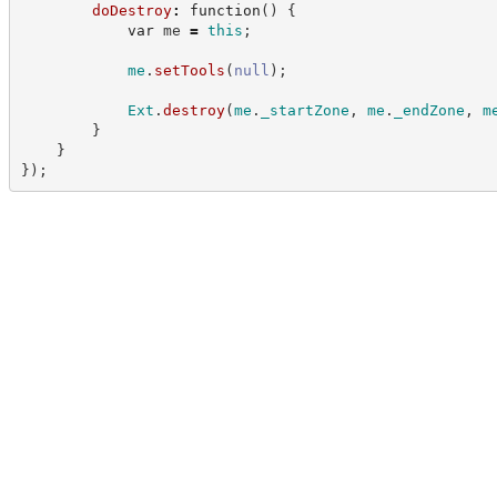
doDestroy
:
function
(
)
{
var
 me 
=
this
;
me
.
setTools
(
null
)
;
Ext
.
destroy
(
me
.
_startZone
,
me
.
_endZone
,
m
}
}
}
)
;