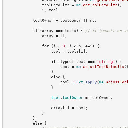
                toolDefaults 
=
me
.
getToolDefaults
(
)
,
                i
,
 tool
;
            toolOwner 
=
 toolOwner 
||
 me
;
if
(
array 
===
 tools
)
{
//
 if (wasn't an o
                array 
=
[
]
;
for
(
i 
=
0
;
 i 
<
 n
;
++
i
)
{
                    tool 
=
 tools
[
i
]
;
if
(
typeof
 tool 
===
'
string
'
)
{
                        tool 
=
me
.
adjustToolDefaults
(
}
else
{
                        tool 
=
Ext
.
apply
(
me
.
adjustToo
}
tool
.
toolOwner
=
 toolOwner
;
                    array
[
i
]
=
 tool
;
}
}
else
{