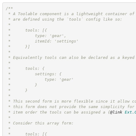
/**
 * A Toolable component is a lightweight container of
 * are defined using the `tools` config like so:
 *
 *      tools: [{
 *          type: 'gear',
 *          itemId: 'settings'
 *      }]
 *
 * Equivalently tools can also be declared as a keyed
 *
 *      tools: {
 *          settings: {
 *              type: 'gear'
 *          }
 *      }
 *
 * This second form is more flexible since it allow c
 * this form does not provide the same simplicity for
 * item order the tools can be assigned a 
{
@link
Ext.
 *
 * Consider this array form:
 *
 *      tools: [{