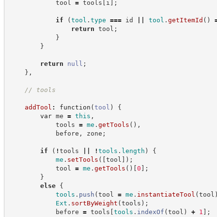
            tool 
=
 tools
[
i
]
;
if
(
tool
.
type
===
 id 
||
tool
.
getItemId
(
)
return
 tool
;
}
}
return
null
;
}
,
//
 tools
addTool
:
function
(
tool
)
{
var
 me 
=
this
,
            tools 
=
me
.
getTools
(
)
,
            before
,
 zone
;
if
(
!
tools 
||
!
tools
.
length
)
{
me
.
setTools
(
[
tool
]
)
;
            tool 
=
me
.
getTools
(
)
[
0
]
;
}
else
{
tools
.
push
(
tool 
=
me
.
instantiateTool
(
tool
Ext
.
sortByWeight
(
tools
)
;
            before 
=
 tools
[
tools
.
indexOf
(
tool
)
+
1
]
;