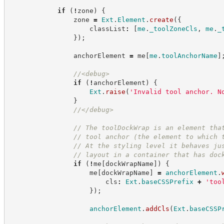
if
(
!
zone
)
{
                zone 
=
Ext
.
Element
.
create
(
{
                    classList
:
[
me
.
_toolZoneCls
,
me
.
_
}
)
;
                anchorElement 
=
 me
[
me
.
toolAnchorName
]
//
<debug>
if
(
!
anchorElement
)
{
Ext
.
raise
(
'
Invalid tool anchor. N
}
//
</debug>
//
 The toolDockWrap is an element tha
//
 tool anchor (the element to which 
//
 At the styling level it behaves ju
//
 layout in a container that has doc
if
(
!
me
[
dockWrapName
]
)
{
                    me
[
dockWrapName
]
=
anchorElement
.
                        cls
:
Ext
.
baseCSSPrefix
+
'
too
}
)
;
anchorElement
.
addCls
(
Ext
.
baseCSSP