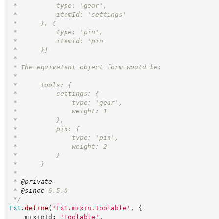
 *          type: 'gear',
 *          itemId: 'settings'
 *      }, {
 *          type: 'pin',
 *          itemId: 'pin
 *      }]
 *
 * The equivalent object form would be:
 *
 *      tools: {
 *          settings: {
 *              type: 'gear',
 *              weight: 1
 *          },
 *          pin: {
 *              type: 'pin',
 *              weight: 2
 *          }
 *      }
 *
 * 
@private
 * 
@since
 6.5.0
*/
Ext
.
define
(
'
Ext.mixin.Toolable
'
,
{
    mixinId
:
'
toolable
'
,