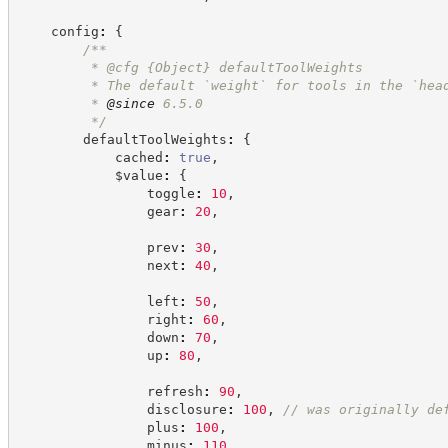
    config
:
{
/**
         * @cfg 
{Object}
defaultToolWeights
         * The default `weight` for tools in the `hea
         * 
@since
 6.5.0
*/
        defaultToolWeights
:
{
            cached
:
true
,
            $value
:
{
                toggle
:
10
,
                gear
:
20
,
                prev
:
30
,
                next
:
40
,
                left
:
50
,
                right
:
60
,
                down
:
70
,
                up
:
80
,
                refresh
:
90
,
                disclosure
:
100
,
//
 was originally de
                plus
:
100
,
                minus
:
110
,