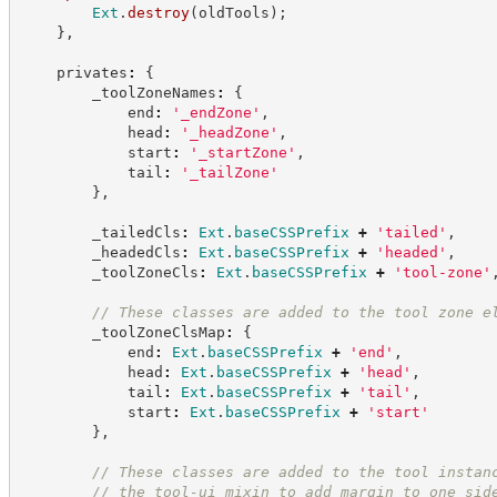
Ext
.
destroy
(
oldTools
)
;
}
,
    privates
:
{
        _toolZoneNames
:
{
            end
:
'
_endZone
'
,
            head
:
'
_headZone
'
,
            start
:
'
_startZone
'
,
            tail
:
'
_tailZone
'
}
,
        _tailedCls
:
Ext
.
baseCSSPrefix
+
'
tailed
'
,
        _headedCls
:
Ext
.
baseCSSPrefix
+
'
headed
'
,
        _toolZoneCls
:
Ext
.
baseCSSPrefix
+
'
tool-zone
'
//
 These classes are added to the tool zone e
        _toolZoneClsMap
:
{
            end
:
Ext
.
baseCSSPrefix
+
'
end
'
,
            head
:
Ext
.
baseCSSPrefix
+
'
head
'
,
            tail
:
Ext
.
baseCSSPrefix
+
'
tail
'
,
            start
:
Ext
.
baseCSSPrefix
+
'
start
'
}
,
//
 These classes are added to the tool instan
//
 the tool-ui mixin to add margin to one sid