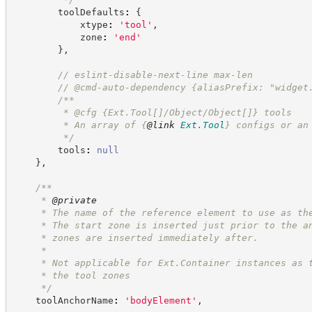
        toolDefaults
:
{
            xtype
:
'
tool
'
,
            zone
:
'
end
'
}
,
//
 eslint-disable-next-line max-len
//
 @cmd-auto-dependency {aliasPrefix: "widget
/**
         * @cfg {Ext.Tool[]/Object/Object[]} tools
         * An array of 
{
@link
Ext.Tool
}
 configs or an
*/
        tools
:
null
}
,
/**
     * 
@private
     * The name of the reference element to use as th
     * The start zone is inserted just prior to the a
     * zones are inserted immediately after.
     *
     * Not applicable for Ext.Container instances as 
     * the tool zones
*/
    toolAnchorName
:
'
bodyElement
'
,