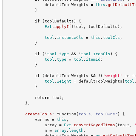
                defaultToolWeights 
=
this
.
getDefaultT
}
if
(
toolDefaults
)
{
Ext
.
applyIf
(
tool
,
 toolDefaults
)
;
tool
.
instanceCls
=
this
.
toolCls
;
}
if
(
!
tool
.
type
&&
!
tool
.
iconCls
)
{
tool
.
type
=
tool
.
itemId
;
}
if
(
defaultToolWeights 
&&
!
(
'
weight
'
in
 t
tool
.
weight
=
 defaultToolWeights
[
tool
}
return
 tool
;
}
,
createTools
:
function
(
tools
,
toolOwner
)
{
var
 me 
=
this
,
                array 
=
Ext
.
convertKeyedItems
(
tools
,
                n 
=
array
.
length
,
                defaultToolWeights 
=
me
.
getDefaultToo