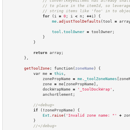
//
 convertKeyedItems has already shal
//
 to place in the itemId, so leverag
//
 string items like 'foo' in to obje
for
(
i 
=
0
;
 i 
<
 n
;
++
i
)
{
me
.
adjustToolDefaults
(
tool 
=
 arra
tool
.
toolOwner
=
 toolOwner
;
}
}
return
 array
;
}
,
getToolZone
:
function
(
zoneName
)
{
var
 me 
=
this
,
                zonePropName 
=
me
.
_toolZoneNames
[
zone
                zone 
=
 me
[
zonePropName
]
,
                dockWrapName 
=
'
_toolDockWrap
'
,
                anchorElement
;
//
<debug>
if
(
!
zonePropName
)
{
Ext
.
raise
(
'
Invalid zone name: "
'
+
 zo
}
//
</debug>