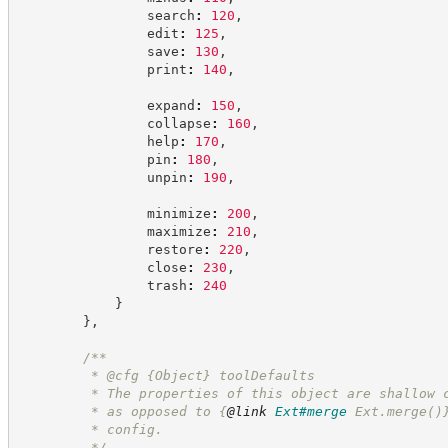
                search
:
120
,
                edit
:
125
,
                save
:
130
,
                print
:
140
,
                expand
:
150
,
                collapse
:
160
,
                help
:
170
,
                pin
:
180
,
                unpin
:
190
,
                minimize
:
200
,
                maximize
:
210
,
                restore
:
220
,
                close
:
230
,
                trash
:
240
}
}
,
/**
         * @cfg 
{Object}
toolDefaults
         * The properties of this object are shallow 
         * as opposed to 
{
@link
Ext#merge
 Ext.merge()
         * config.
*/