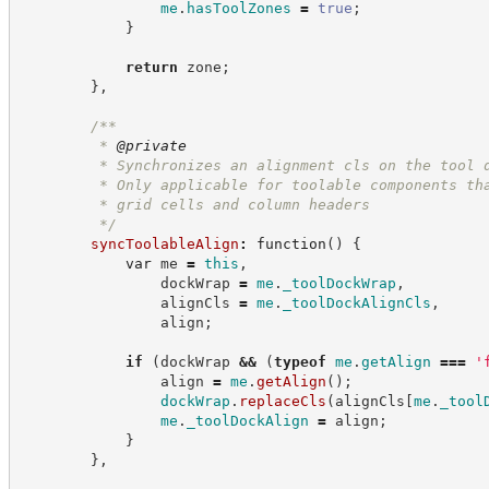
me
.
hasToolZones
=
true
;
}
return
 zone
;
}
,
/**
         * 
@private
         * Synchronizes an alignment cls on the tool 
         * Only applicable for toolable components th
         * grid cells and column headers
*/
syncToolableAlign
:
function
(
)
{
var
 me 
=
this
,
                dockWrap 
=
me
.
_toolDockWrap
,
                alignCls 
=
me
.
_toolDockAlignCls
,
                align
;
if
(
dockWrap 
&&
(
typeof
me
.
getAlign
===
'
                align 
=
me
.
getAlign
(
)
;
dockWrap
.
replaceCls
(
alignCls
[
me
.
_tool
me
.
_toolDockAlign
=
 align
;
}
}
,