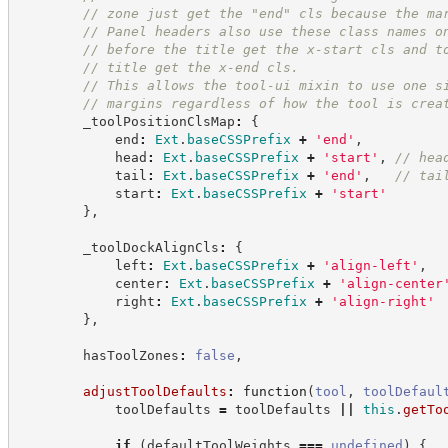
//
 zone just get the "end" cls because the ma
//
 Panel headers also use these class names o
//
 before the title get the x-start cls and t
//
 title get the x-end cls.
//
 This allows the tool-ui mixin to use one s
//
 margins regardless of how the tool is crea
        _toolPositionClsMap
:
{
            end
:
Ext
.
baseCSSPrefix
+
'
end
'
,
            head
:
Ext
.
baseCSSPrefix
+
'
start
'
,
//
 hea
            tail
:
Ext
.
baseCSSPrefix
+
'
end
'
,
//
 tai
            start
:
Ext
.
baseCSSPrefix
+
'
start
'
}
,
        _toolDockAlignCls
:
{
            left
:
Ext
.
baseCSSPrefix
+
'
align-left
'
,
            center
:
Ext
.
baseCSSPrefix
+
'
align-center
            right
:
Ext
.
baseCSSPrefix
+
'
align-right
'
}
,
        hasToolZones
:
false
,
adjustToolDefaults
:
function
(
tool
,
toolDefaul
            toolDefaults 
=
 toolDefaults 
||
this
.
getTo
if
(
defaultToolWeights 
===
undefined
)
{