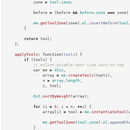
            zone 
=
tool
.
zone
;
            before 
=
(
before 
&&
before
.
zone
===
 zone
)
me
.
getToolZone
(
zone
)
.
el
.
insertBefore
(
tool
}
return
 tool
;
}
,
applyTools
:
function
(
tools
)
{
if
(
tools
)
{
//
 eslint-disable-next-line vars-on-top
var
 me 
=
this
,
                array 
=
me
.
createTools
(
tools
)
,
                n 
=
array
.
length
,
                i
,
 tool
;
Ext
.
sortByWeight
(
array
)
;
for
(
i 
=
0
;
 i 
<
 n
;
++
i
)
{
                array
[
i
]
=
 tool 
=
me
.
instantiateTool
(
me
.
getToolZone
(
tool
.
zone
)
.
el
.
appendCh
}