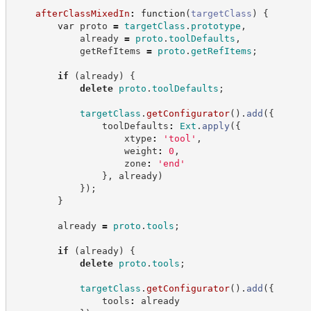
afterClassMixedIn
:
function
(
targetClass
)
{
var
 proto 
=
targetClass
.
prototype
,
            already 
=
proto
.
toolDefaults
,
            getRefItems 
=
proto
.
getRefItems
;
if
(
already
)
{
delete
proto
.
toolDefaults
;
targetClass
.
getConfigurator
(
)
.
add
(
{
                toolDefaults
:
Ext
.
apply
(
{
                    xtype
:
'
tool
'
,
                    weight
:
0
,
                    zone
:
'
end
'
}
,
 already
)
}
)
;
}
        already 
=
proto
.
tools
;
if
(
already
)
{
delete
proto
.
tools
;
targetClass
.
getConfigurator
(
)
.
add
(
{
                tools
:
 already