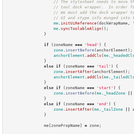
//
 The stylesheet needs to move t
//
 tool dock wrapper.  In order f
//
 We must add the dock wrapper t
//
 UI and xtype info munged into 
me
.
initUiReference
(
dockWrapName
,
me
.
syncToolableAlign
(
)
;
}
if
(
zoneName 
===
'
head
'
)
{
zone
.
insertBefore
(
anchorElement
)
;
anchorElement
.
addCls
(
me
.
_headedCl
}
else
if
(
zoneName 
===
'
tail
'
)
{
zone
.
insertAfter
(
anchorElement
)
;
anchorElement
.
addCls
(
me
.
_tailedCl
}
else
if
(
zoneName 
===
'
start
'
)
{
zone
.
insertBefore
(
me
.
_headZone
||
}
else
if
(
zoneName 
===
'
end
'
)
{
zone
.
insertAfter
(
me
.
_tailZone
||
 
}
                me
[
zonePropName
]
=
 zone
;