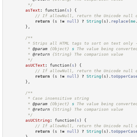
*/
asText
:
function
(
s
)
{
//
 If allowNull, return the Unicode null 
return
(
s 
!=
null
)
?
String
(
s
)
.
replace
(
me
}
,
/**
         * Strips all HTML tags to sort on text only 
         * 
@param
{Object}
s
The value being converte
         * 
@return
{String}
The comparison value
*/
asUCText
:
function
(
s
)
{
//
 If allowNull, return the Unicode null 
return
(
s 
!=
null
)
?
String
(
s
)
.
toUpperCas
}
,
/**
         * Case insensitive string
         * 
@param
{Object}
s
The value being converte
         * 
@return
{String}
The comparison value
*/
asUCString
:
function
(
s
)
{
//
 If allowNull, return the Unicode null 
return
(
s 
!=
null
)
?
String
(
s
)
.
toUpperCas
}
,