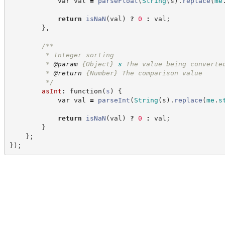
var
 val 
=
parseFloat
(
String
(
s
)
.
replace
(
me
return
isNaN
(
val
)
?
0
:
 val
;
}
,
/**
         * Integer sorting
         * 
@param
{Object}
s
The value being converte
         * 
@return
{Number}
The comparison value
*/
asInt
:
function
(
s
)
{
var
 val 
=
parseInt
(
String
(
s
)
.
replace
(
me
.
s
return
isNaN
(
val
)
?
0
:
 val
;
}
}
;
}
)
;