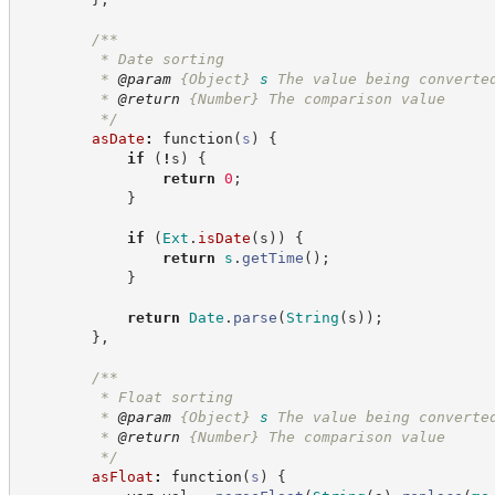
/**
         * Date sorting
         * 
@param
{Object}
s
The value being converte
         * 
@return
{Number}
The comparison value
*/
asDate
:
function
(
s
)
{
if
(
!
s
)
{
return
0
;
}
if
(
Ext
.
isDate
(
s
)
)
{
return
s
.
getTime
(
)
;
}
return
Date
.
parse
(
String
(
s
)
)
;
}
,
/**
         * Float sorting
         * 
@param
{Object}
s
The value being converte
         * 
@return
{Number}
The comparison value
*/
asFloat
:
function
(
s
)
{