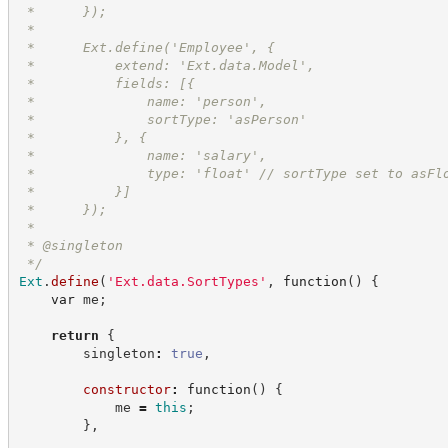
 *      });
 *
 *      Ext.define('Employee', {
 *          extend: 'Ext.data.Model',
 *          fields: [{
 *              name: 'person',
 *              sortType: 'asPerson'
 *          }, {
 *              name: 'salary',
 *              type: 'float' // sortType set to asFl
 *          }]
 *      });
 *
 * @singleton
*/
Ext
.
define
(
'
Ext.data.SortTypes
'
,
function
(
)
{
var
 me
;
return
{
        singleton
:
true
,
constructor
:
function
(
)
{
            me 
=
this
;
}
,