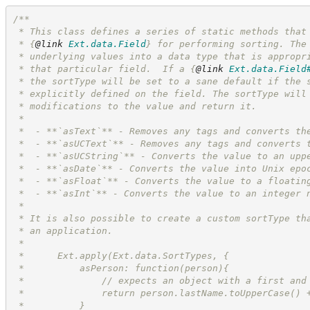
/**
 * This class defines a series of static methods that
 * 
{
@link
Ext.data.Field
}
 for performing sorting. The
 * underlying values into a data type that is appropr
 * that particular field.  If a 
{
@link
Ext.data.Field
 * the sortType will be set to a sane default if the 
 * explicitly defined on the field. The sortType will
 * modifications to the value and return it.
 *
 *  - **`asText`** - Removes any tags and converts th
 *  - **`asUCText`** - Removes any tags and converts 
 *  - **`asUCString`** - Converts the value to an upp
 *  - **`asDate`** - Converts the value into Unix epo
 *  - **`asFloat`** - Converts the value to a floatin
 *  - **`asInt`** - Converts the value to an integer 
 *
 * It is also possible to create a custom sortType th
 * an application.
 *
 *      Ext.apply(Ext.data.SortTypes, {
 *          asPerson: function(person){
 *              // expects an object with a first and
 *              return person.lastName.toUpperCase() 
 *          }