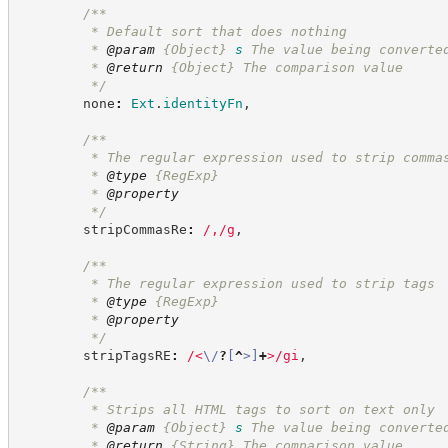
/**
         * Default sort that does nothing
         * 
@param
{Object}
s
The value being converte
         * 
@return
{Object}
The comparison value
*/
        none
:
Ext
.
identityFn
,
/**
         * The regular expression used to strip comma
         * 
@type
{RegExp}
         * 
@property
*/
        stripCommasRe
:
/
,
/
g
,
/**
         * The regular expression used to strip tags
         * 
@type
{RegExp}
         * 
@property
*/
        stripTagsRE
:
/
<
\/
?
[
^
>
]
+
>
/
gi
,
/**
         * Strips all HTML tags to sort on text only
         * 
@param
{Object}
s
The value being converte
         * 
@return
{String}
The comparison value