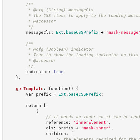
/**
         * @cfg 
{String}
messageCls
         * The CSS class to apply to the loading mess
         * @accessor
*/
        messageCls
:
Ext
.
baseCSSPrefix
+
'
mask-message
/**
         * @cfg 
{Boolean}
indicator
         * True to show the loading indicator on this
         * @accessor
*/
        indicator
:
true
}
,
getTemplate
:
function
(
)
{
var
 prefix 
=
Ext
.
baseCSSPrefix
;
return
[
{
//
 it needs an inner so it can be cen
                reference
:
'
innerElement
'
,
                cls
:
 prefix 
+
'
mask-inner
'
,
                children
:
[
//
 the elements required for the 