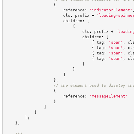
{
                        reference
:
'
indicatorElement
'
                        cls
:
 prefix 
+
'
loading-spinne
                        children
:
[
{
                                cls
:
 prefix 
+
'
loadin
                                children
:
[
{
 tag
:
'
span
'
,
 cl
{
 tag
:
'
span
'
,
 cl
{
 tag
:
'
span
'
,
 cl
{
 tag
:
'
span
'
,
 cl
]
}
]
}
,
//
 the element used to display th
{
                        reference
:
'
messageElement
'
}
]
}
]
;
}
,
/**