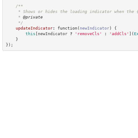
/**
     * Shows or hides the loading indicator when the 
     * 
@private
*/
updateIndicator
:
function
(
newIndicator
)
{
this
[
newIndicator 
?
'
removeCls
'
:
'
addCls
'
]
(
E
}
}
)
;