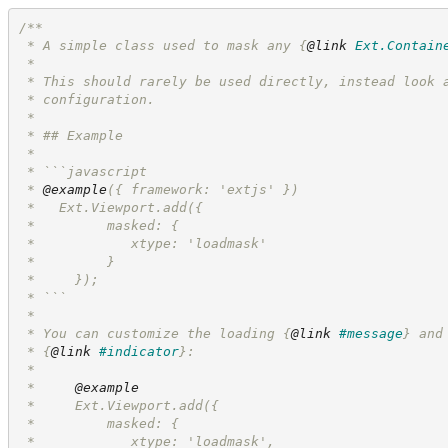
/**
 * A simple class used to mask any 
{
@link
Ext.Contain
 *
 * This should rarely be used directly, instead look 
 * configuration.
 *
 * ## Example
 *
 * ```javascript
 * 
@example
({ framework: 'extjs' })    
 *   Ext.Viewport.add({
 *         masked: {
 *            xtype: 'loadmask'
 *         }
 *     });
 * ```
 *
 * You can customize the loading 
{
@link
#message
}
 and
 * 
{
@link
#indicator
}
:
 *
 *     
@example
 *     Ext.Viewport.add({
 *         masked: {
 *            xtype: 'loadmask',