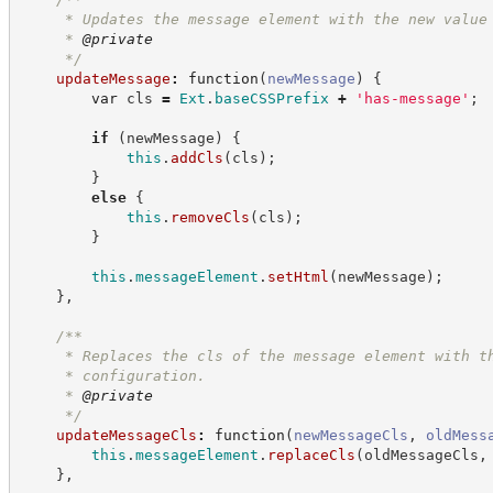
     * Updates the message element with the new value
     * 
@private
*/
updateMessage
:
function
(
newMessage
)
{
var
 cls 
=
Ext
.
baseCSSPrefix
+
'
has-message
'
;
if
(
newMessage
)
{
this
.
addCls
(
cls
)
;
}
else
{
this
.
removeCls
(
cls
)
;
}
this
.
messageElement
.
setHtml
(
newMessage
)
;
}
,
/**
     * Replaces the cls of the message element with t
     * configuration.
     * 
@private
*/
updateMessageCls
:
function
(
newMessageCls
,
oldMess
this
.
messageElement
.
replaceCls
(
oldMessageCls
,
}
,