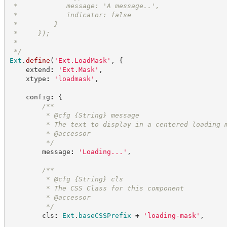
 *            message: 'A message..',
 *            indicator: false
 *         }
 *     });
 *
*/
Ext
.
define
(
'
Ext.LoadMask
'
,
{
    extend
:
'
Ext.Mask
'
,
    xtype
:
'
loadmask
'
,
    config
:
{
/**
         * @cfg 
{String}
message
         * The text to display in a centered loading 
         * @accessor
*/
        message
:
'
Loading...
'
,
/**
         * @cfg 
{String}
cls
         * The CSS Class for this component
         * @accessor
*/
        cls
:
Ext
.
baseCSSPrefix
+
'
loading-mask
'
,