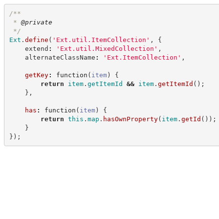
/**
 * 
@private
*/
Ext
.
define
(
'
Ext.util.ItemCollection
'
,
{
    extend
:
'
Ext.util.MixedCollection
'
,
    alternateClassName
:
'
Ext.ItemCollection
'
,
getKey
:
function
(
item
)
{
return
item
.
getItemId
&&
item
.
getItemId
(
)
;
}
,
has
:
function
(
item
)
{
return
this
.
map
.
hasOwnProperty
(
item
.
getId
(
)
)
;
}
}
)
;