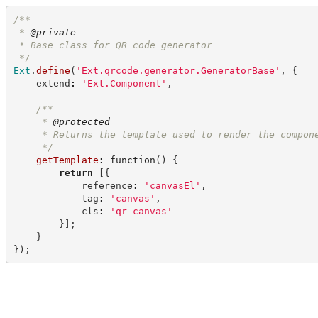
/**
 * 
@private
 * Base class for QR code generator
*/
Ext
.
define
(
'
Ext.qrcode.generator.GeneratorBase
'
,
{
    extend
:
'
Ext.Component
'
,
/**
     * 
@protected
     * Returns the template used to render the compon
*/
getTemplate
:
function
(
)
{
return
[
{
            reference
:
'
canvasEl
'
,
            tag
:
'
canvas
'
,
            cls
:
'
qr-canvas
'
}
]
;
}
}
)
;