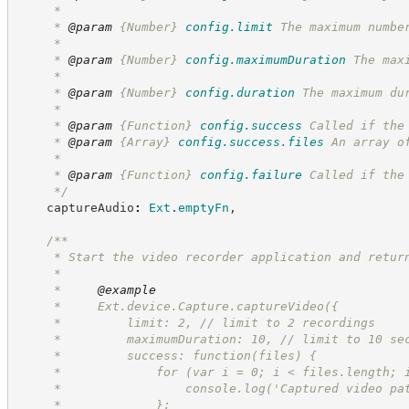
     *
     * 
@param
{Number}
config.limit
The maximum numbe
     *
     * 
@param
{Number}
config.maximumDuration
The max
     *
     * 
@param
{Number}
config.duration
The maximum du
     *
     * 
@param
{Function}
config.success
Called if the
     * 
@param
{Array}
config.success.files
An array o
     *
     * 
@param
{Function}
config.failure
Called if the
*/
    captureAudio
:
Ext
.
emptyFn
,
/**
     * Start the video recorder application and retur
     *
     *     
@example
     *     Ext.device.Capture.captureVideo({
     *         limit: 2, // limit to 2 recordings
     *         maximumDuration: 10, // limit to 10 se
     *         success: function(files) {
     *             for (var i = 0; i < files.length; 
     *                 console.log('Captured video pa
     *             };