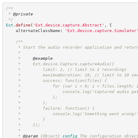
/**
 * 
@private
*/
Ext
.
define
(
'
Ext.device.capture.Abstract
'
,
{
    alternateClassName
:
'
Ext.device.capture.Simulator
/**
     * Start the audio recorder application and retur
     *
     *     
@example
     *     Ext.device.Capture.captureAudio({
     *         limit: 2, // limit to 2 recordings
     *         maximumDuration: 10, // limit to 10 se
     *         success: function(files) {
     *             for (var i = 0; i < files.length; 
     *                 console.log('Captured audio pa
     *             };
     *         },
     *         failure: function() {
     *             console.log('Something went wrong!
     *         }
     *     });
     *
     * 
@param
{Object}
config
The configuration objec