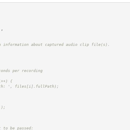
'
,
n information about captured audio clip file(s).
conds per recording
i++) {
th: ', files[i].fullPath);
');
t to be passed: