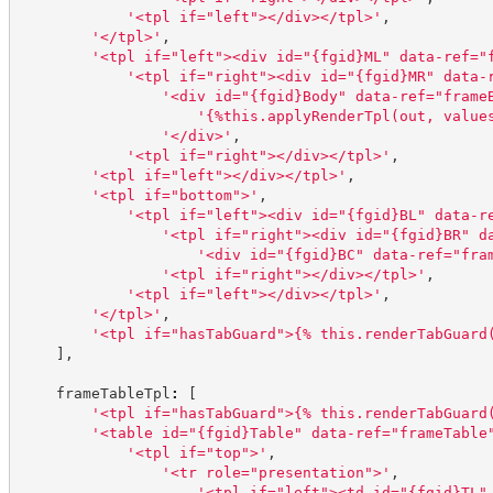
'
<tpl if="left"></div></tpl>
'
,
'
</tpl>
'
,
'
<tpl if="left"><div id="{fgid}ML" data-ref="
'
<tpl if="right"><div id="{fgid}MR" data-
'
<div id="{fgid}Body" data-ref="frame
'
{%this.applyRenderTpl(out, value
'
</div>
'
,
'
<tpl if="right"></div></tpl>
'
,
'
<tpl if="left"></div></tpl>
'
,
'
<tpl if="bottom">
'
,
'
<tpl if="left"><div id="{fgid}BL" data-r
'
<tpl if="right"><div id="{fgid}BR" d
'
<div id="{fgid}BC" data-ref="fra
'
<tpl if="right"></div></tpl>
'
,
'
<tpl if="left"></div></tpl>
'
,
'
</tpl>
'
,
'
<tpl if="hasTabGuard">{% this.renderTabGuard
]
,
    frameTableTpl
:
[
'
<tpl if="hasTabGuard">{% this.renderTabGuard
'
<table id="{fgid}Table" data-ref="frameTable
'
<tpl if="top">
'
,
'
<tr role="presentation">
'
,
'
<tpl if="left"><td id="{fgid}TL"