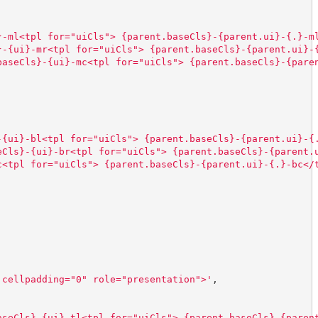
}-ml<tpl for="uiCls"> {parent.baseCls}-{parent.ui}-{.}-m
}-{ui}-mr<tpl for="uiCls"> {parent.baseCls}-{parent.ui}-
baseCls}-{ui}-mc<tpl for="uiCls"> {parent.baseCls}-{pare
-{ui}-bl<tpl for="uiCls"> {parent.baseCls}-{parent.ui}-{
eCls}-{ui}-br<tpl for="uiCls"> {parent.baseCls}-{parent.
c<tpl for="uiCls"> {parent.baseCls}-{parent.ui}-{.}-bc</
 cellpadding="0" role="presentation">
'
,
aseCls}-{ui}-tl<tpl for="uiCls"> {parent.baseCls}-{paren