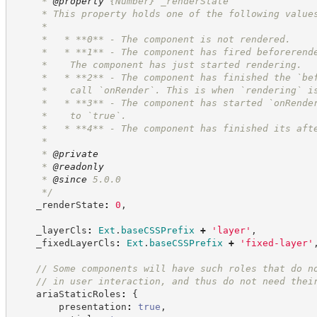
     * 
@property
{Number}
_renderState
     * This property holds one of the following value
     *
     *   * **0** - The component is not rendered.
     *   * **1** - The component has fired beforerend
     *    The component has just started rendering.
     *   * **2** - The component has finished the `be
     *    call `onRender`. This is when `rendering` i
     *   * **3** - The component has started `onRende
     *    to `true`.
     *   * **4** - The component has finished its aft
     *
     * 
@private
     * 
@readonly
     * 
@since
 5.0.0
*/
    _renderState
:
0
,
    _layerCls
:
Ext
.
baseCSSPrefix
+
'
layer
'
,
    _fixedLayerCls
:
Ext
.
baseCSSPrefix
+
'
fixed-layer
'
//
 Some components will have such roles that do n
//
 in user interaction, and thus do not need thei
    ariaStaticRoles
:
{
        presentation
:
true
,