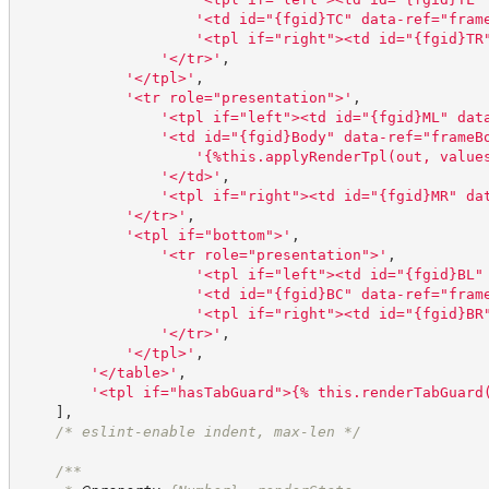
'
<td id="{fgid}TC" data-ref="fram
'
<tpl if="right"><td id="{fgid}TR
'
</tr>
'
,
'
</tpl>
'
,
'
<tr role="presentation">
'
,
'
<tpl if="left"><td id="{fgid}ML" dat
'
<td id="{fgid}Body" data-ref="frameB
'
{%this.applyRenderTpl(out, value
'
</td>
'
,
'
<tpl if="right"><td id="{fgid}MR" da
'
</tr>
'
,
'
<tpl if="bottom">
'
,
'
<tr role="presentation">
'
,
'
<tpl if="left"><td id="{fgid}BL"
'
<td id="{fgid}BC" data-ref="fram
'
<tpl if="right"><td id="{fgid}BR
'
</tr>
'
,
'
</tpl>
'
,
'
</table>
'
,
'
<tpl if="hasTabGuard">{% this.renderTabGuard
]
,
/*
 eslint-enable indent, max-len 
*/
/**