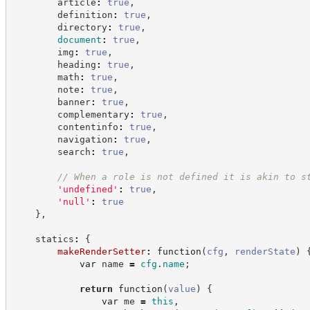
        article
:
true
,
        definition
:
true
,
        directory
:
true
,
document
:
true
,
        img
:
true
,
        heading
:
true
,
        math
:
true
,
        note
:
true
,
        banner
:
true
,
        complementary
:
true
,
        contentinfo
:
true
,
        navigation
:
true
,
        search
:
true
,
//
 When a role is not defined it is akin to s
'
undefined
'
:
true
,
'
null
'
:
true
}
,
    statics
:
{
makeRenderSetter
:
function
(
cfg
,
renderState
)
var
 name 
=
cfg
.
name
;
return
function
(
value
)
{
var
 me 
=
this
,