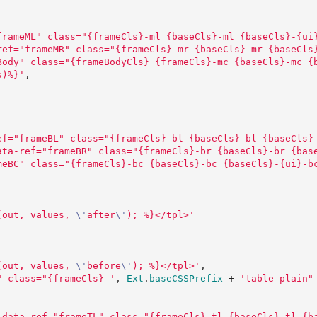
frameML" class="{frameCls}-ml {baseCls}-ml {baseCls}-{ui
ref="frameMR" class="{frameCls}-mr {baseCls}-mr {baseCls
Body" class="{frameBodyCls} {frameCls}-mc {baseCls}-mc {
s)%}
'
,
ef="frameBL" class="{frameCls}-bl {baseCls}-bl {baseCls}
ata-ref="frameBR" class="{frameCls}-br {baseCls}-br {bas
meBC" class="{frameCls}-bc {baseCls}-bc {baseCls}-{ui}-b
(out, values, 
\'
after
\'
); %}</tpl>
'
(out, values, 
\'
before
\'
); %}</tpl>
'
,
" class="{frameCls} 
'
,
Ext
.
baseCSSPrefix
+
'
table-plain"
 data-ref="frameTL" class="{frameCls}-tl {baseCls}-tl {b