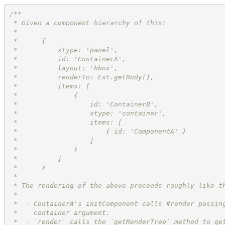
/**
 * Given a component hierarchy of this:
 *
 *      {
 *          xtype: 'panel',
 *          id: 'ContainerA',
 *          layout: 'hbox',
 *          renderTo: Ext.getBody(),
 *          items: [
 *              {
 *                  id: 'ContainerB',
 *                  xtype: 'container',
 *                  items: [
 *                      { id: 'ComponentA' }
 *                  ]
 *              }
 *          ]
 *      }
 *
 * The rendering of the above proceeds roughly like t
 *
 *  - ContainerA's initComponent calls #render passin
 *    container argument.
 *  - `render` calls the `getRenderTree` method to ge