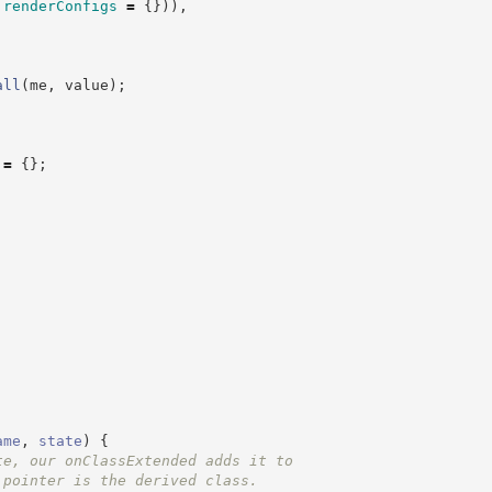
.
renderConfigs
=
{
}
)
)
,
all
(
me
,
 value
)
;
 
=
{
}
;
ame
,
state
)
{
te, our onClassExtended adds it to
 pointer is the derived class.