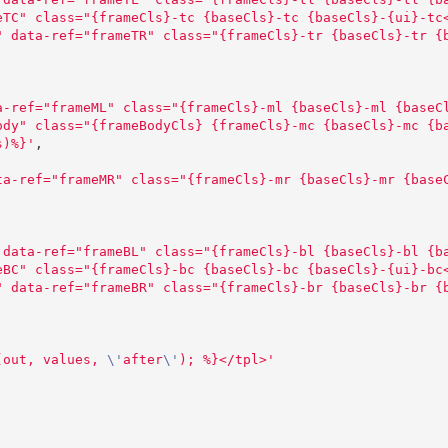
eTC" class="{frameCls}-tc {baseCls}-tc {baseCls}-{ui}-tc
" data-ref="frameTR" class="{frameCls}-tr {baseCls}-tr {
a-ref="frameML" class="{frameCls}-ml {baseCls}-ml {baseC
ody" class="{frameBodyCls} {frameCls}-mc {baseCls}-mc {b
s)%}
'
,
ta-ref="frameMR" class="{frameCls}-mr {baseCls}-mr {base
 data-ref="frameBL" class="{frameCls}-bl {baseCls}-bl {b
eBC" class="{frameCls}-bc {baseCls}-bc {baseCls}-{ui}-bc
" data-ref="frameBR" class="{frameCls}-br {baseCls}-br {
(out, values, 
\'
after
\'
); %}</tpl>
'