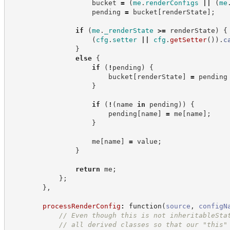
                    bucket 
=
(
me
.
renderConfigs
||
(
me
                    pending 
=
 bucket
[
renderState
]
;
if
(
me
.
_renderState
>=
 renderState
)
{
(
cfg
.
setter
||
cfg
.
getSetter
(
)
)
.
c
}
else
{
if
(
!
pending
)
{
                        bucket
[
renderState
]
=
 pending
}
if
(
!
(
name 
in
 pending
)
)
{
                        pending
[
name
]
=
 me
[
name
]
;
}
                    me
[
name
]
=
 value
;
}
return
 me
;
}
;
}
,
processRenderConfig
:
function
(
source
,
configN
//
 Even though this is not inheritableSta
//
 all derived classes so that our "this"