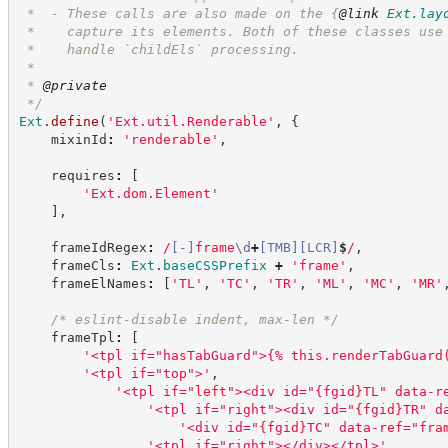
 *  - These calls are also made on the 
{
@link
Ext.lay
 *    capture its elements. Both of these classes use
 *    handle `childEls` processing.
 *
 * 
@private
*/
Ext
.
define
(
'
Ext.util.Renderable
'
,
{
    mixinId
:
'
renderable
'
,
    requires
:
[
'
Ext.dom.Element
'
]
,
    frameIdRegex
:
/
[
-
]
frame
\d
+
[
TMB
]
[
LCR
]
$
/
,
    frameCls
:
Ext
.
baseCSSPrefix
+
'
frame
'
,
    frameElNames
:
[
'
TL
'
,
'
TC
'
,
'
TR
'
,
'
ML
'
,
'
MC
'
,
'
MR
'
/*
 eslint-disable indent, max-len 
*/
    frameTpl
:
[
'
<tpl if="hasTabGuard">{% this.renderTabGuard
'
<tpl if="top">
'
,
'
<tpl if="left"><div id="{fgid}TL" data-r
'
<tpl if="right"><div id="{fgid}TR" d
'
<div id="{fgid}TC" data-ref="fra
'
<tpl if="right"></div></tpl>
'
,