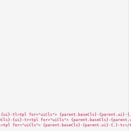
-{ui}-tl<tpl for="uiCls"> {parent.baseCls}-{parent.ui}-{
eCls}-{ui}-tr<tpl for="uiCls"> {parent.baseCls}-{parent.
c<tpl for="uiCls"> {parent.baseCls}-{parent.ui}-{.}-tc</