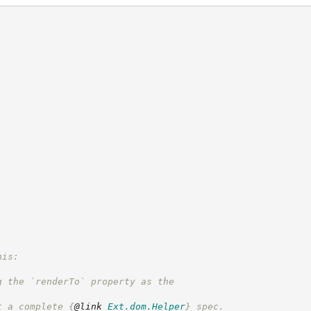
his:
g the `renderTo` property as the
t a complete 
{
@link
Ext.dom.Helper
}
 spec.