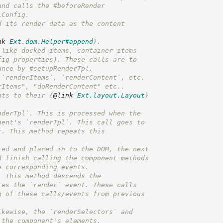
and calls the #beforeRender
lConfig.
d its render data as the content
nk
Ext.dom.Helper#append
}
.
 like docked items, container items
fig properties). These calls are to
ance by #setupRenderTpl.
 `renderItems`, `renderContent`, etc.
rItems", "doRenderContent" etc..
nts to their 
{
@link
Ext.layout.Layout
}
nderTpl`. This is processed when the
nent's `renderTpl`. This call goes to
r. This method repeats this
ted and placed in to the DOM, the next
d finish calling the component methods
e corresponding events.
. This method descends the
res the `render` event. These calls
g of these calls/events from previous
ikewise, the `renderSelectors` and
 the component's elements.