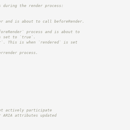
s during the render process:
er and is about to call beforeRender.
foreRender` process and is about to
s set to `true`.
r`. This is when `rendered` is set
errender process.
,
ot actively participate
r ARIA attributes updated