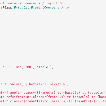
out.container.Container
}
 layout to
 
{
@link
Ext.util.ElementContainer
}
 to
,
'
BL
'
,
'
BC
'
,
'
BR
'
,
'
Table
'
]
,
(out, values, 
\'
before
\'
); %}</tpl>
'
,
ef="frameTL" class="{frameCls}-tl {baseCls}-tl {baseCls}
ata-ref="frameTR" class="{frameCls}-tr {baseCls}-tr {bas
meTC" class="{frameCls}-tc {baseCls}-tc {baseCls}-{ui}-t