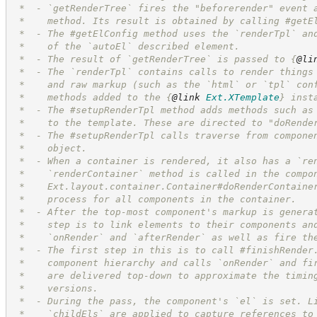
 *  - `getRenderTree` fires the "beforerender" event 
 *    method. Its result is obtained by calling #getE
 *  - The #getElConfig method uses the `renderTpl` an
 *    of the `autoEl` described element.
 *  - The result of `getRenderTree` is passed to 
{
@li
 *  - The `renderTpl` contains calls to render things
 *    and raw markup (such as the `html` or `tpl` con
 *    methods added to the 
{
@link
Ext.XTemplate
}
 inst
 *  - The #setupRenderTpl method adds methods such as
 *    to the template. These are directed to "doRende
 *  - The #setupRenderTpl calls traverse from compone
 *    object.
 *  - When a container is rendered, it also has a `re
 *    `renderContainer` method is called in the compo
 *    Ext.layout.container.Container#doRenderContaine
 *    process for all components in the container.
 *  - After the top-most component's markup is genera
 *    step is to link elements to their components an
 *    `onRender` and `afterRender` as well as fire th
 *  - The first step in this is to call #finishRender
 *    component hierarchy and calls `onRender` and fi
 *    are delivered top-down to approximate the timin
 *    versions.
 *  - During the pass, the component's `el` is set. L
 *    `childEls` are applied to capture references to