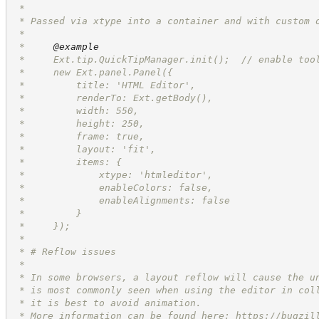
 *
 * Passed via xtype into a container and with custom 
 *
 *     
@example
 *     Ext.tip.QuickTipManager.init();  // enable too
 *     new Ext.panel.Panel({
 *         title: 'HTML Editor',
 *         renderTo: Ext.getBody(),
 *         width: 550,
 *         height: 250,
 *         frame: true,
 *         layout: 'fit',
 *         items: {
 *             xtype: 'htmleditor',
 *             enableColors: false,
 *             enableAlignments: false
 *         }
 *     });
 *     
 * # Reflow issues
 * 
 * In some browsers, a layout reflow will cause the u
 * is most commonly seen when using the editor in col
 * it is best to avoid animation.
 * More information can be found here: 
https://bugzil