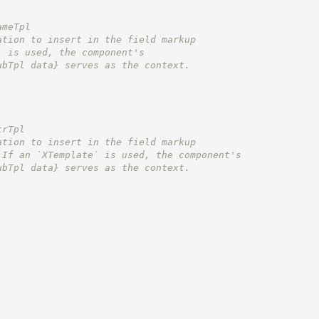
ameTpl
ation to insert in the field markup
` is used, the component's
ubTpl data}
 serves as the context.
trTpl
ation to insert in the field markup
 If an `XTemplate` is used, the component's
ubTpl data}
 serves as the context.