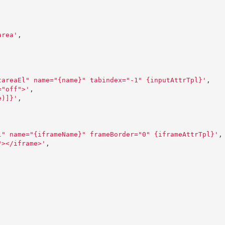
area
'
,
tareaEl" name="{name}" tabindex="-1" {inputAttrTpl}
'
,
="off">
'
,
e)]}
'
,
l" name="{iframeName}" frameBorder="0" {iframeAttrTpl}
'
,
"></iframe>
'
,