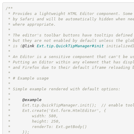
/**
 * Provides a lightweight HTML Editor component. Some
 * by Safari and will be automatically hidden when ne
 * where appropriate.
 *
 * The editor's toolbar buttons have tooltips defined
 * but they are not enabled by default unless the glo
 * is 
{
@link
Ext.tip.QuickTipManager#init
 initialized
 *
 * An Editor is a sensitive component that can't be u
 * Putting an Editor within any element that has disp
 * and Firefox due to their default iframe reloading 
 *
 * # Example usage
 *
 * Simple example rendered with default options:
 *
 *     
@example
 *     Ext.tip.QuickTipManager.init();  // enable too
 *     Ext.create('Ext.form.HtmlEditor', {
 *         width: 580,
 *         height: 250,
 *         renderTo: Ext.getBody()
 *     });