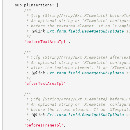
    subTplInsertions
:
[
/**
         * @cfg {String/Array/Ext.XTemplate} beforeTe
         * An optional string or `XTemplate` configur
         * before the textarea element. If an `XTempl
         * 
{
@link
Ext.form.field.Base#getSubTplData
 s
*/
'
beforeTextAreaTpl
'
,
/**
         * @cfg {String/Array/Ext.XTemplate} afterTex
         * An optional string or `XTemplate` configur
         * after the textarea element. If an `XTempla
         * 
{
@link
Ext.form.field.Base#getSubTplData
 s
*/
'
afterTextAreaTpl
'
,
/**
         * @cfg {String/Array/Ext.XTemplate} beforeIF
         * An optional string or `XTemplate` configur
         * before the iframe element. If an `XTemplat
         * 
{
@link
Ext.form.field.Base#getSubTplData
 s
*/
'
beforeIFrameTpl
'
,