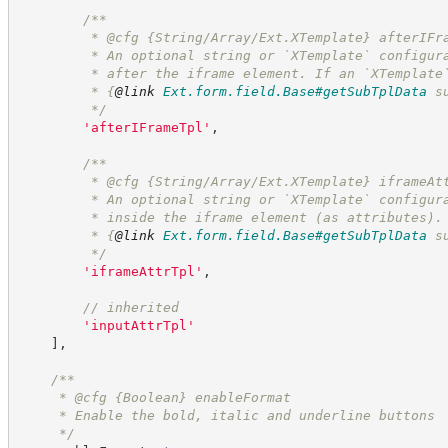
/**
         * @cfg {String/Array/Ext.XTemplate} afterIFr
         * An optional string or `XTemplate` configur
         * after the iframe element. If an `XTemplate
         * 
{
@link
Ext.form.field.Base#getSubTplData
 s
*/
'
afterIFrameTpl
'
,
/**
         * @cfg {String/Array/Ext.XTemplate} iframeAt
         * An optional string or `XTemplate` configur
         * inside the iframe element (as attributes).
         * 
{
@link
Ext.form.field.Base#getSubTplData
 s
*/
'
iframeAttrTpl
'
,
//
 inherited
'
inputAttrTpl
'
]
,
/**
     * @cfg 
{Boolean}
enableFormat
     * Enable the bold, italic and underline buttons
*/