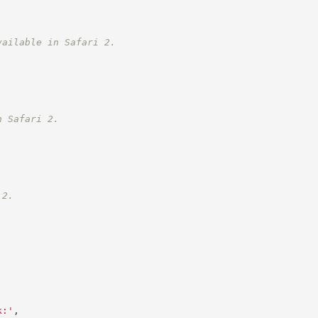
vailable in Safari 2.
n Safari 2.
 2.
k:
'
,