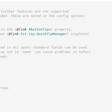
 toolbar features are not supported
eded. These are noted in the config options
 in the 
{
@link
#buttonTips
}
 property,
bal 
{
@link
Ext.tip.QuickTipManager
}
 singleton
}
.
sed in all spots standard fields can be used.
lay set to 'none' can cause problems in Safari
bugs.
ltips