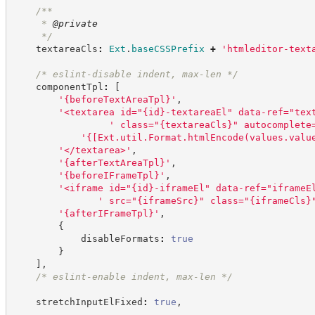
/**
     * 
@private
*/
    textareaCls
:
Ext
.
baseCSSPrefix
+
'
htmleditor-text
/*
 eslint-disable indent, max-len 
*/
    componentTpl
:
[
'
{beforeTextAreaTpl}
'
,
'
<textarea id="{id}-textareaEl" data-ref="tex
'
 class="{textareaCls}" autocomplete
'
{[Ext.util.Format.htmlEncode(values.valu
'
</textarea>
'
,
'
{afterTextAreaTpl}
'
,
'
{beforeIFrameTpl}
'
,
'
<iframe id="{id}-iframeEl" data-ref="iframeE
'
 src="{iframeSrc}" class="{iframeCls}
'
{afterIFrameTpl}
'
,
{
            disableFormats
:
true
}
]
,
/*
 eslint-enable indent, max-len 
*/
    stretchInputElFixed
:
true
,