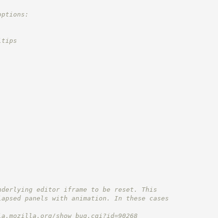
options:
ltips
nderlying editor iframe to be reset. This
lapsed panels with animation. In these cases
la.mozilla.org/show_bug.cgi?id=90268