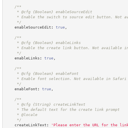
/**
     * @cfg 
{Boolean}
enableSourceEdit
     * Enable the switch to source edit button. Not a
*/
    enableSourceEdit
:
true
,
/**
     * @cfg 
{Boolean}
enableLinks
     * Enable the create link button. Not available i
*/
    enableLinks
:
true
,
/**
     * @cfg 
{Boolean}
enableFont
     * Enable font selection. Not available in Safari
*/
    enableFont
:
true
,
/**
     * @cfg 
{String}
createLinkText
     * The default text for the create link prompt
     * @locale
*/
    createLinkText
:
'
Please enter the URL for the lin