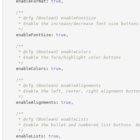
    enableFormat
:
true
,
/**
     * @cfg 
{Boolean}
enableFontSize
     * Enable the increase/decrease font size buttons
*/
    enableFontSize
:
true
,
/**
     * @cfg 
{Boolean}
enableColors
     * Enable the fore/highlight color buttons
*/
    enableColors
:
true
,
/**
     * @cfg 
{Boolean}
enableAlignments
     * Enable the left, center, right alignment butto
*/
    enableAlignments
:
true
,
/**
     * @cfg 
{Boolean}
enableLists
     * Enable the bullet and numbered list buttons. N
*/
    enableLists
:
true
,