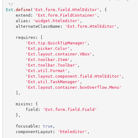
*/
Ext
.
define
(
'
Ext.form.field.HtmlEditor
'
,
{
    extend
:
'
Ext.form.FieldContainer
'
,
    alias
:
'
widget.htmleditor
'
,
    alternateClassName
:
'
Ext.form.HtmlEditor
'
,
    requires
:
[
'
Ext.tip.QuickTipManager
'
,
'
Ext.picker.Color
'
,
'
Ext.layout.container.VBox
'
,
'
Ext.toolbar.Item
'
,
'
Ext.toolbar.Toolbar
'
,
'
Ext.util.Format
'
,
'
Ext.layout.component.field.HtmlEditor
'
,
'
Ext.util.TaskManager
'
,
'
Ext.layout.container.boxOverflow.Menu
'
]
,
    mixins
:
{
        field
:
'
Ext.form.field.Field
'
}
,
    focusable
:
true
,
    componentLayout
:
'
htmleditor
'
,