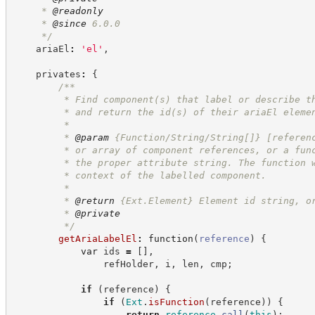
     * 
@readonly
     * 
@since
 6.0.0
*/
    ariaEl
:
'
el
'
,
    privates
:
{
/**
         * Find component(s) that label or describe t
         * and return the id(s) of their ariaEl eleme
         *
         * 
@param
 {Function/String/String[]} [referen
         * or array of component references, or a fun
         * the proper attribute string. The function 
         * context of the labelled component.
         *
         * 
@return
{Ext.Element}
Element id string, o
         * 
@private
*/
getAriaLabelEl
:
function
(
reference
)
{
var
 ids 
=
[
]
,
                refHolder
,
 i
,
 len
,
 cmp
;
if
(
reference
)
{
if
(
Ext
.
isFunction
(
reference
)
)
{
return
reference
.
call
(
this
)
;