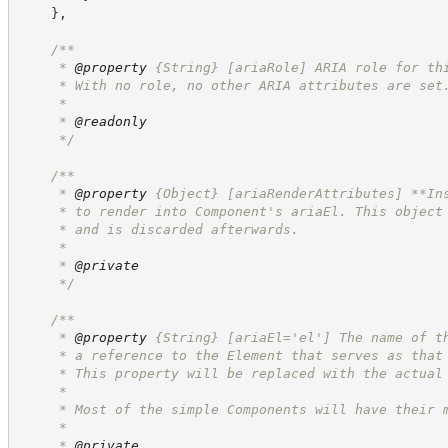
}
,
/**
     * 
@property
{String}
[ariaRole] ARIA role for th
     * With no role, no other ARIA attributes are set
     *
     * 
@readonly
*/
/**
     * 
@property
{Object}
[ariaRenderAttributes] **In
     * to render into Component's ariaEl. This object
     * and is discarded afterwards.
     *
     * 
@private
*/
/**
     * 
@property
{String}
[ariaEl='el'] The name of t
     * a reference to the Element that serves as that
     * This property will be replaced with the actual
     *
     * Most of the simple Components will have their 
     *
     * 
@private