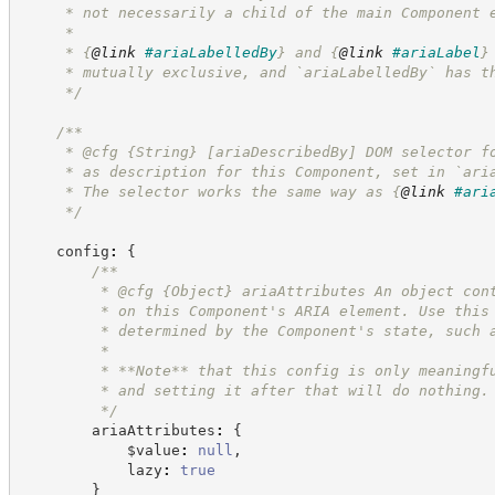
     * not necessarily a child of the main Component 
     *
     * 
{
@link
#ariaLabelledBy
}
 and 
{
@link
#ariaLabel
}
     * mutually exclusive, and `ariaLabelledBy` has t
*/
/**
     * @cfg 
{String}
[ariaDescribedBy] DOM selector f
     * as description for this Component, set in `ari
     * The selector works the same way as 
{
@link
#ari
*/
    config
:
{
/**
         * @cfg 
{Object}
ariaAttributes An object con
         * on this Component's ARIA element. Use this
         * determined by the Component's state, such 
         *
         * **Note** that this config is only meaningf
         * and setting it after that will do nothing.
*/
        ariaAttributes
:
{
            $value
:
null
,
            lazy
:
true
}