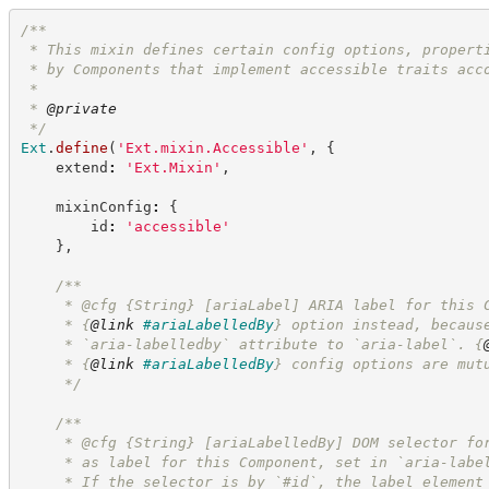
/**
 * This mixin defines certain config options, propert
 * by Components that implement accessible traits acc
 *
 * 
@private
*/
Ext
.
define
(
'
Ext.mixin.Accessible
'
,
{
    extend
:
'
Ext.Mixin
'
,
    mixinConfig
:
{
        id
:
'
accessible
'
}
,
/**
     * @cfg 
{String}
[ariaLabel] ARIA label for this 
     * 
{
@link
#ariaLabelledBy
}
 option instead, becaus
     * `aria-labelledby` attribute to `aria-label`. 
{
     * 
{
@link
#ariaLabelledBy
}
 config options are mut
*/
/**
     * @cfg 
{String}
[ariaLabelledBy] DOM selector fo
     * as label for this Component, set in `aria-labe
     * If the selector is by `#id`, the label element