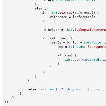
}
else
{
if
(
!
Ext
.
isArray
(
reference
)
)
{
                        reference 
=
[
reference
]
;
}
                    refHolder 
=
this
.
lookupReferenceH
if
(
refHolder
)
{
for
(
i 
=
0
,
 len 
=
reference
.
l
                            cmp 
=
refHolder
.
lookupRef
if
(
cmp
)
{
ids
.
push
(
cmp
.
ariaEl
.
i
}
}
}
}
}
return
ids
.
length
?
ids
.
join
(
'
'
)
:
null
;
}
}
}
)
;