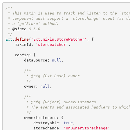
/**
 * This mixin is used to track and listen to the `sto
 * component must support a `storechange` event (as d
 * a `getStore` method.
 * 
@since
 6.5.0
*/
Ext
.
define
(
'
Ext.mixin.StoreWatcher
'
,
{
    mixinId
:
'
storewatcher
'
,
    config
:
{
        dataSource
:
null
,
/**
         * @cfg 
{Ext.Base}
owner
*/
        owner
:
null
,
/**
         * @cfg 
{Object}
ownerListeners
         * The events and associated handlers to whic
*/
        ownerListeners
:
{
            destroyable
:
true
,
            storechange
:
'
onOwnerStoreChange
'