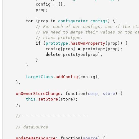
            config 
=
{
}
,
            prop
;
for
(
prop 
in
configurator
.
configs
)
{
//
 For each of our configs, see if the cl
//
 we need to merge their values on top o
//
 class prototype.
if
(
prototype
.
hasOwnProperty
(
prop
)
)
{
                config
[
prop
]
=
 prototype
[
prop
]
;
delete
 prototype
[
prop
]
;
}
}
targetClass
.
addConfig
(
config
)
;
}
,
onOwnerStoreChange
:
function
(
comp
,
store
)
{
this
.
setStore
(
store
)
;
}
,
//
---------------------------
//
 dataSource
updateDataSource
:
function
(
source
)
{