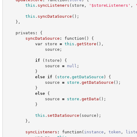
this
.
syncListeners
(
store
,
'
$storeListeners
'
,
this
.
syncDataSource
(
)
;
}
,
    privates
:
{
syncDataSource
:
function
(
)
{
var
 store 
=
this
.
getStore
(
)
,
                source
;
if
(
!
store
)
{
                source 
=
null
;
}
else
if
(
store
.
getDataSource
)
{
                source 
=
store
.
getDataSource
(
)
;
}
else
{
                source 
=
store
.
getData
(
)
;
}
this
.
setDataSource
(
source
)
;
}
,
syncListeners
:
function
(
instance
,
token
,
list