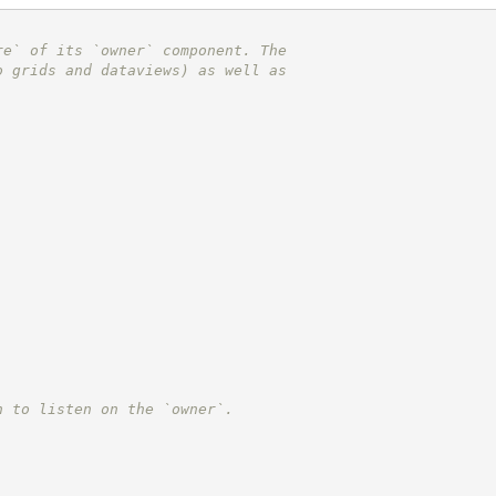
re` of its `owner` component. The
o grids and dataviews) as well as
h to listen on the `owner`.