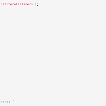
'
getStoreListeners
'
)
;
eners
)
{