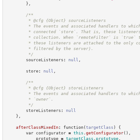
}
,
/**
         * @cfg 
{Object}
sourceListeners
         * The events and associated handlers to whic
         * connected `store`. That is, these listener
         * collection. When `remoteFilter` is `true` 
         * these listeners are attached to the only c
         * filtered by the server).
*/
        sourceListeners
:
null
,
        store
:
null
,
/**
         * @cfg 
{Object}
storeListeners
         * The events and associated handlers to whic
         * `owner`.
*/
        storeListeners
:
null
}
,
afterClassMixedIn
:
function
(
targetClass
)
{
var
 configurator 
=
this
.
getConfigurator
(
)
,
            prototype 
=
targetClass
.
prototype
,