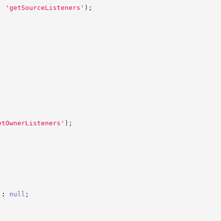
,
'
getSourceListeners
'
)
;
etOwnerListeners
'
)
;
:
null
;