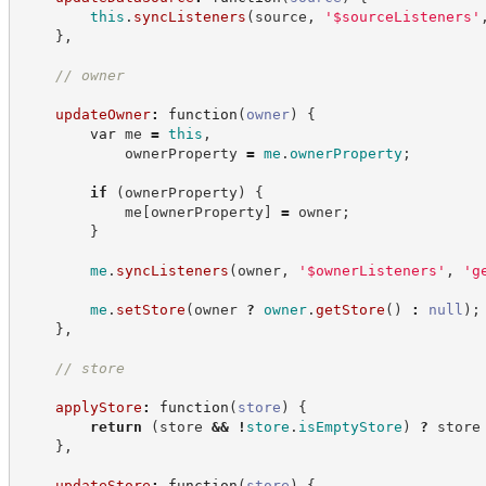
this
.
syncListeners
(
source
,
'
$sourceListeners
'
}
,
//
 owner
updateOwner
:
function
(
owner
)
{
var
 me 
=
this
,
            ownerProperty 
=
me
.
ownerProperty
;
if
(
ownerProperty
)
{
            me
[
ownerProperty
]
=
 owner
;
}
me
.
syncListeners
(
owner
,
'
$ownerListeners
'
,
'
g
me
.
setStore
(
owner 
?
owner
.
getStore
(
)
:
null
)
;
}
,
//
 store
applyStore
:
function
(
store
)
{
return
(
store 
&&
!
store
.
isEmptyStore
)
?
store
}
,
updateStore
:
function
(
store
)
{