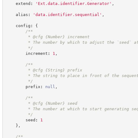
    extend
:
'
Ext.data.identifier.Generator
'
,
    alias
:
'
data.identifier.sequential
'
,
    config
:
{
/**
         * @cfg 
{Number}
increment
         * The number by which to adjust the `seed` a
*/
        increment
:
1
,
/**
         * @cfg 
{String}
prefix
         * The string to place in front of the sequen
*/
        prefix
:
null
,
/**
         * @cfg 
{Number}
seed
         * The number at which to start generating se
*/
        seed
:
1
}
,
/**