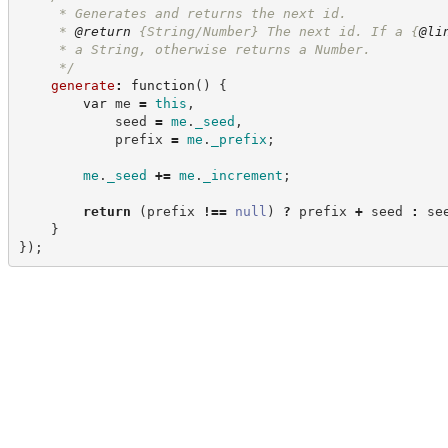
     * Generates and returns the next id.
     * 
@return
 {String/Number} The next id. If a 
{
@li
     * a String, otherwise returns a Number.
*/
generate
:
function
(
)
{
var
 me 
=
this
,
            seed 
=
me
.
_seed
,
            prefix 
=
me
.
_prefix
;
me
.
_seed
+=
me
.
_increment
;
return
(
prefix 
!==
null
)
?
 prefix 
+
seed
:
 se
}
}
)
;