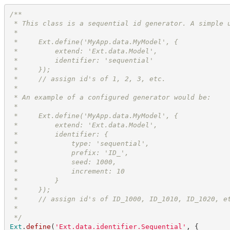
/**
 * This class is a sequential id generator. A simple 
 *
 *     Ext.define('MyApp.data.MyModel', {
 *         extend: 'Ext.data.Model',
 *         identifier: 'sequential'
 *     });
 *     // assign id's of 1, 2, 3, etc.
 *
 * An example of a configured generator would be:
 *
 *     Ext.define('MyApp.data.MyModel', {
 *         extend: 'Ext.data.Model',
 *         identifier: {
 *             type: 'sequential',
 *             prefix: 'ID_',
 *             seed: 1000,
 *             increment: 10
 *         }
 *     });
 *     // assign id's of ID_1000, ID_1010, ID_1020, e
 *
*/
Ext
.
define
(
'
Ext.data.identifier.Sequential
'
,
{