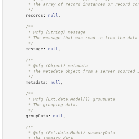
         * The array of record instances or record co
*/
        records
:
null
,
/**
         * @cfg 
{String}
message
         * The message that was read in from the data
*/
        message
:
null
,
/**
         * @cfg 
{Object}
metadata
         * The metadata object from a server sourced 
*/
        metadata
:
null
,
/**
         * @cfg 
{Ext.data.Model[]}
groupData
         * The grouping data.
*/
        groupData
:
null
,
/**
         * @cfg 
{Ext.data.Model}
summaryData
         * The summary data.