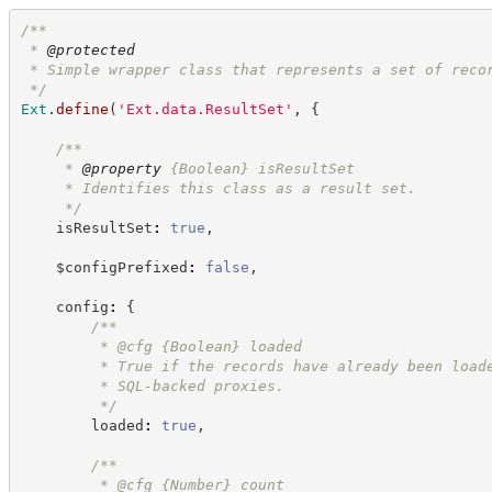
/**
 * 
@protected
 * Simple wrapper class that represents a set of reco
*/
Ext
.
define
(
'
Ext.data.ResultSet
'
,
{
/**
     * 
@property
{Boolean}
isResultSet
     * Identifies this class as a result set.
*/
    isResultSet
:
true
,
    $configPrefixed
:
false
,
    config
:
{
/**
         * @cfg 
{Boolean}
loaded
         * True if the records have already been load
         * SQL-backed proxies.
*/
        loaded
:
true
,
/**
         * @cfg 
{Number}
count