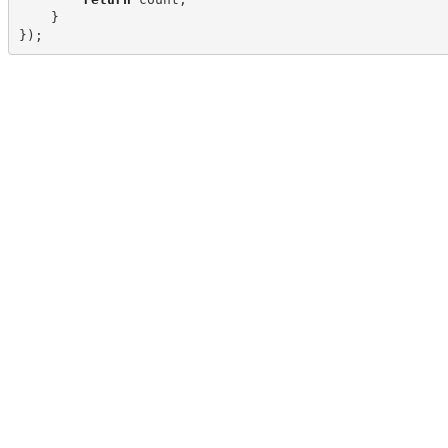
}
}
)
;