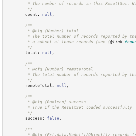
         * The number of records in this ResultSet. N
*/
        count
:
null
,
/**
         * @cfg 
{Number}
total
         * The total number of records reported by th
         * a subset of those records (see 
{
@link
#cou
*/
        total
:
null
,
/**
         * @cfg 
{Number}
remoteTotal
         * The total number of records reported by th
*/
        remoteTotal
:
null
,
/**
         * @cfg 
{Boolean}
success
         * True if the ResultSet loaded successfully,
*/
        success
:
false
,
/**
         * @cfg {Ext.data.Model[]/Object[]} records (