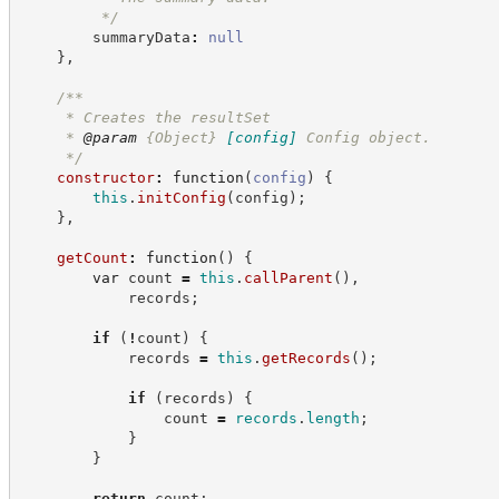
*/
        summaryData
:
null
}
,
/**
     * Creates the resultSet
     * 
@param
{Object}
[config]
Config object.
*/
constructor
:
function
(
config
)
{
this
.
initConfig
(
config
)
;
}
,
getCount
:
function
(
)
{
var
 count 
=
this
.
callParent
(
)
,
            records
;
if
(
!
count
)
{
            records 
=
this
.
getRecords
(
)
;
if
(
records
)
{
                count 
=
records
.
length
;
}
}
return
 count
;