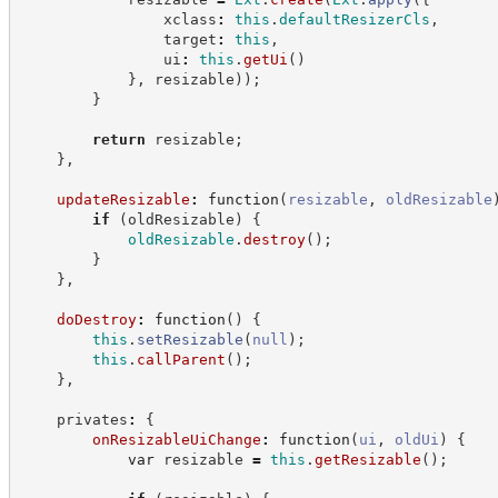
                xclass
:
this
.
defaultResizerCls
,
                target
:
this
,
                ui
:
this
.
getUi
(
)
}
,
 resizable
)
)
;
}
return
 resizable
;
}
,
updateResizable
:
function
(
resizable
,
oldResizable
if
(
oldResizable
)
{
oldResizable
.
destroy
(
)
;
}
}
,
doDestroy
:
function
(
)
{
this
.
setResizable
(
null
)
;
this
.
callParent
(
)
;
}
,
    privates
:
{
onResizableUiChange
:
function
(
ui
,
oldUi
)
{
var
 resizable 
=
this
.
getResizable
(
)
;