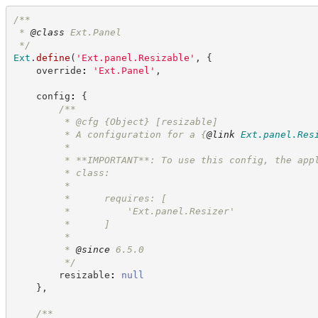
/**
 * 
@class
 Ext.Panel
*/
Ext
.
define
(
'
Ext.panel.Resizable
'
,
{
    override
:
'
Ext.Panel
'
,
    config
:
{
/**
         * @cfg 
{Object}
[resizable]
         * A configuration for a 
{
@link
Ext.panel.Res
         *
         * **IMPORTANT**: To use this config, the app
         * class:
         *
         *      requires: [
         *          'Ext.panel.Resizer'
         *      ]
         *
         * 
@since
 6.5.0
*/
        resizable
:
null
}
,
/**