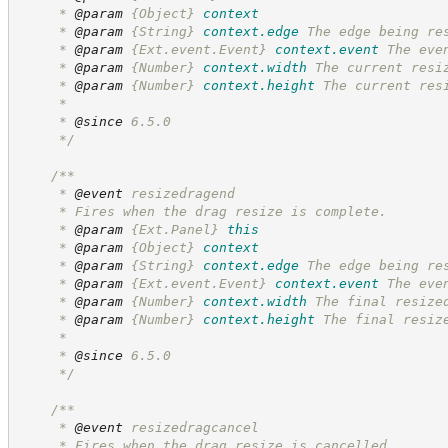
     * 
@param
{Object}
context
     * 
@param
{String}
context.edge
The edge being re
     * 
@param
{Ext.event.Event}
context.event
The eve
     * 
@param
{Number}
context.width
The current resi
     * 
@param
{Number}
context.height
The current res
     *
     * 
@since
 6.5.0
*/
/**
     * 
@event
 resizedragend
     * Fires when the drag resize is complete.
     * 
@param
{Ext.Panel}
this
     * 
@param
{Object}
context
     * 
@param
{String}
context.edge
The edge being re
     * 
@param
{Ext.event.Event}
context.event
The eve
     * 
@param
{Number}
context.width
The final resize
     * 
@param
{Number}
context.height
The final resiz
     *
     * 
@since
 6.5.0
*/
/**
     * 
@event
 resizedragcancel
     * Fires when the drag resize is cancelled.