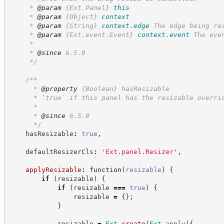
     * 
@param
{Ext.Panel}
this
     * 
@param
{Object}
context
     * 
@param
{String}
context.edge
The edge being re
     * 
@param
{Ext.event.Event}
context.event
The eve
     *
     * 
@since
 6.5.0
*/
/**
      * 
@property
{Boolean}
hasResizable
      * `true` if this panel has the resizable overri
      *
      * 
@since
 6.5.0
*/
    hasResizable
:
true
,
    defaultResizerCls
:
'
Ext.panel.Resizer
'
,
applyResizable
:
function
(
resizable
)
{
if
(
resizable
)
{
if
(
resizable 
===
true
)
{
                resizable 
=
{
}
;
}
            resizable 
=
Ext
.
create
(
Ext
.
apply
(
{