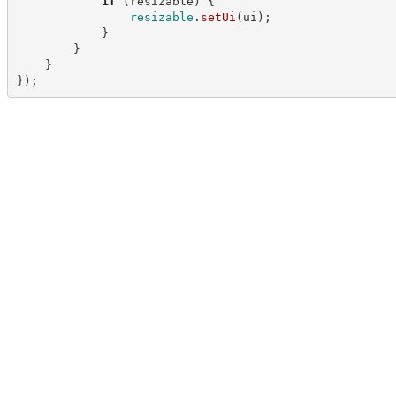
if
(
resizable
)
{
resizable
.
setUi
(
ui
)
;
}
}
}
}
)
;