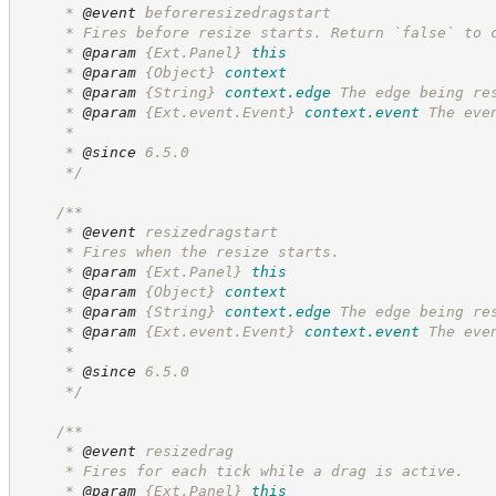
     * 
@event
 beforeresizedragstart
     * Fires before resize starts. Return `false` to 
     * 
@param
{Ext.Panel}
this
     * 
@param
{Object}
context
     * 
@param
{String}
context.edge
The edge being re
     * 
@param
{Ext.event.Event}
context.event
The eve
     *
     * 
@since
 6.5.0
*/
/**
     * 
@event
 resizedragstart
     * Fires when the resize starts.
     * 
@param
{Ext.Panel}
this
     * 
@param
{Object}
context
     * 
@param
{String}
context.edge
The edge being re
     * 
@param
{Ext.event.Event}
context.event
The eve
     *
     * 
@since
 6.5.0
*/
/**
     * 
@event
 resizedrag
     * Fires for each tick while a drag is active.
     * 
@param
{Ext.Panel}
this