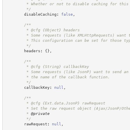
         * Whether or not to disable caching for this
*/
        disableCaching
:
false
,
/**
         * @cfg 
{Object}
headers
         * Some requests (like XMLHttpRequests) want 
         * This configuration can be set for those ty
*/
        headers
:
{
}
,
/**
         * @cfg 
{String}
callbackKey
         * Some requests (like JsonP) want to send an
         * the name of the callback function.
*/
        callbackKey
:
null
,
/**
         * @cfg 
{Ext.data.JsonP}
rawRequest
         * Set the raw request object (Ajax/JsonP/Oth
         * 
@private
*/
        rawRequest
:
null
,