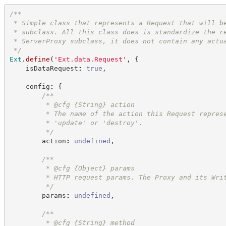
/**
 * Simple class that represents a Request that will b
 * subclass. All this class does is standardize the r
 * ServerProxy subclass, it does not contain any actu
*/
Ext
.
define
(
'
Ext.data.Request
'
,
{
    isDataRequest
:
true
,
    config
:
{
/**
         * @cfg 
{String}
action
         * The name of the action this Request repres
         * 'update' or 'destroy'.
*/
        action
:
undefined
,
/**
         * @cfg 
{Object}
params
         * HTTP request params. The Proxy and its Wri
*/
        params
:
undefined
,
/**
         * @cfg 
{String}
method