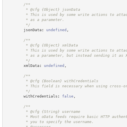
/**
         * @cfg 
{Object}
jsonData
         * This is used by some write actions to atta
         * as a parameter.
*/
        jsonData
:
undefined
,
/**
         * @cfg 
{Object}
xmlData
         * This is used by some write actions to atta
         * as a parameter, but instead sending it as 
*/
        xmlData
:
undefined
,
/**
         * @cfg 
{Boolean}
withCredentials
         * This field is necessary when using cross-o
*/
        withCredentials
:
false
,
/**
         * @cfg 
{String}
username
         * Most oData feeds require basic HTTP authen
         * you to specify the username.
         * @accessor