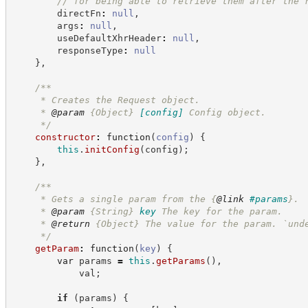
//
 for being able to retrieve them after the 
        directFn
:
null
,
        args
:
null
,
        useDefaultXhrHeader
:
null
,
        responseType
:
null
}
,
/**
     * Creates the Request object.
     * 
@param
{Object}
[config]
Config object.
*/
constructor
:
function
(
config
)
{
this
.
initConfig
(
config
)
;
}
,
/**
     * Gets a single param from the 
{
@link
#params
}
.
     * 
@param
{String}
key
The key for the param.
     * 
@return
{Object}
The value for the param. `und
*/
getParam
:
function
(
key
)
{
var
 params 
=
this
.
getParams
(
)
,
            val
;
if
(
params
)
{