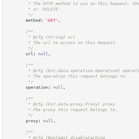
         * The HTTP method to use on this Request. Sh
         * or 'DELETE'.
*/
        method
:
'
GET
'
,
/**
         * @cfg 
{String}
url
         * The url to access on this Request.
*/
        url
:
null
,
/**
         * @cfg 
{Ext.data.operation.Operation}
operat
         * The operation this request belongs to.
*/
        operation
:
null
,
/**
         * @cfg 
{Ext.data.proxy.Proxy}
proxy
         * The proxy this request belongs to.
*/
        proxy
:
null
,
/**
         * @cfg 
{Boolean}
disableCaching