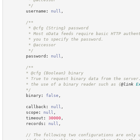
*/
        username
:
null
,
/**
         * @cfg 
{String}
password
         * Most oData feeds require basic HTTP authen
         * you to specify the password.
         * @accessor
*/
        password
:
null
,
/**
        * @cfg 
{Boolean}
binary
        * True to request binary data from the server
        * the use of a binary reader such as 
{
@link
E
*/
        binary
:
false
,
        callback
:
null
,
        scope
:
null
,
        timeout
:
30000
,
        records
:
null
,
//
 The following two configurations are only 