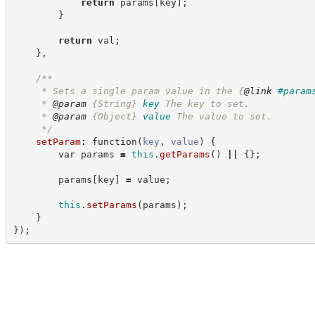
return
 params
[
key
]
;
}
return
 val
;
}
,
/**
     * Sets a single param value in the 
{
@link
#param
     * 
@param
{String}
key
The key to set.
     * 
@param
{Object}
value
The value to set.
*/
setParam
:
function
(
key
,
value
)
{
var
 params 
=
this
.
getParams
(
)
||
{
}
;
        params
[
key
]
=
 value
;
this
.
setParams
(
params
)
;
}
}
)
;