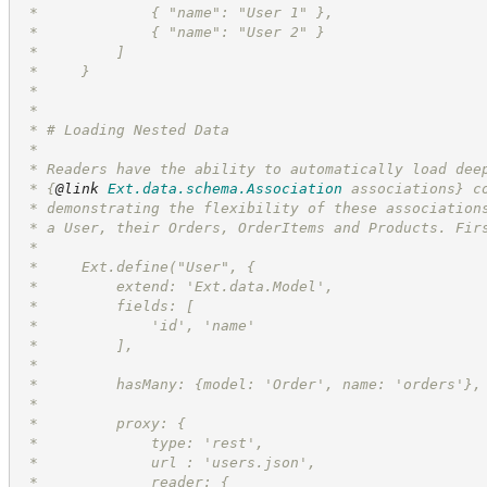
 *             { "name": "User 1" },
 *             { "name": "User 2" }
 *         ]
 *     }
 * 
 *
 * # Loading Nested Data
 *
 * Readers have the ability to automatically load dee
 * 
{
@link
Ext.data.schema.Association
 associations}
 c
 * demonstrating the flexibility of these association
 * a User, their Orders, OrderItems and Products. Fir
 *
 *     Ext.define("User", {
 *         extend: 'Ext.data.Model',
 *         fields: [
 *             'id', 'name'
 *         ],
 *
 *         hasMany: {model: 'Order', name: 'orders'},
 *
 *         proxy: {
 *             type: 'rest',
 *             url : 'users.json',
 *             reader: {