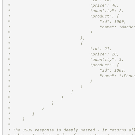
 *                                 "price": 40,
 *                                 "quantity": 2,
 *                                 "product": {
 *                                     "id": 1000,
 *                                     "name": "MacBo
 *                                 }
 *                             },
 *                             {
 *                                 "id": 21,
 *                                 "price": 20,
 *                                 "quantity": 3,
 *                                 "product": {
 *                                     "id": 1001,
 *                                     "name": "iPhon
 *                                 }
 *                             }
 *                         ]
 *                     }
 *                 ]
 *             }
 *         ]
 *     }
 *
 * The JSON response is deeply nested - it returns al