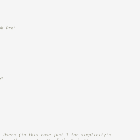
ok Pro"
e"
l Users (in this case just 1 for simplicity's