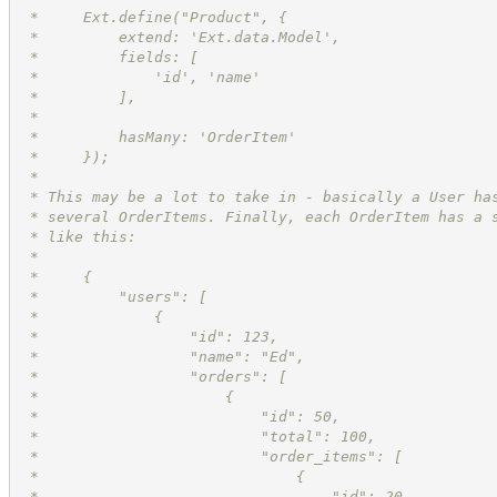
 *     Ext.define("Product", {
 *         extend: 'Ext.data.Model',
 *         fields: [
 *             'id', 'name'
 *         ],
 *
 *         hasMany: 'OrderItem'
 *     });
 *
 * This may be a lot to take in - basically a User ha
 * several OrderItems. Finally, each OrderItem has a 
 * like this:
 *
 *     {
 *         "users": [
 *             {
 *                 "id": 123,
 *                 "name": "Ed",
 *                 "orders": [
 *                     {
 *                         "id": 50,
 *                         "total": 100,
 *                         "order_items": [
 *                             {
 *                                 "id": 20,