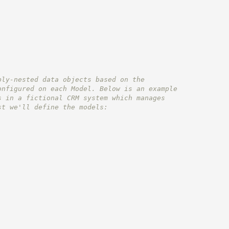
ply-nested data objects based on the
onfigured on each Model. Below is an example
s in a fictional CRM system which manages
st we'll define the models: