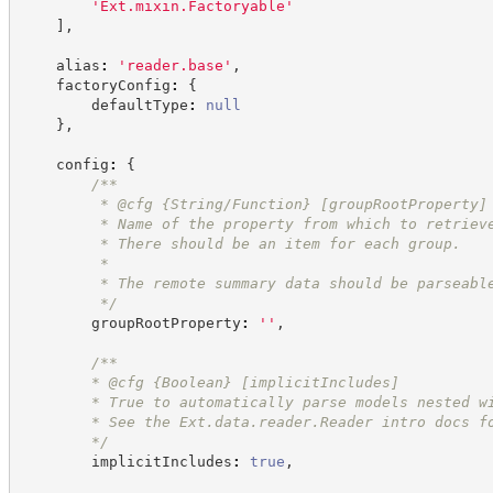
'
Ext.mixin.Factoryable
'
]
,
    alias
:
'
reader.base
'
,
    factoryConfig
:
{
        defaultType
:
null
}
,
    config
:
{
/**
         * @cfg {String/Function} [groupRootProperty]
         * Name of the property from which to retriev
         * There should be an item for each group.
         *
         * The remote summary data should be parseabl
*/
        groupRootProperty
:
'
'
,
/**
        * @cfg 
{Boolean}
[implicitIncludes]
        * True to automatically parse models nested w
        * See the Ext.data.reader.Reader intro docs f
*/
        implicitIncludes
:
true
,