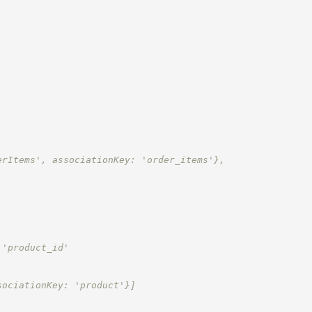
erItems', associationKey: 'order_items'},
 'product_id'
sociationKey: 'product'}]