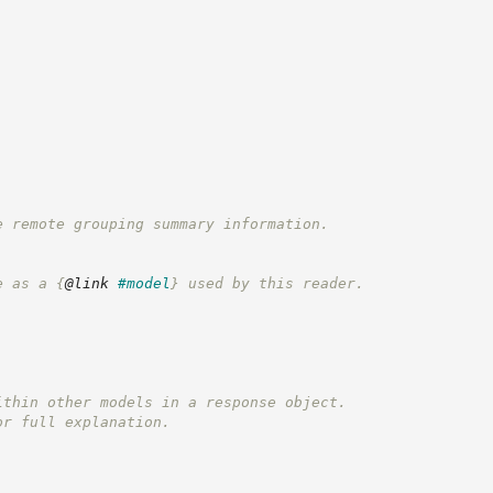
e remote grouping summary information.
e as a 
{
@link
#model
}
 used by this reader.
ithin other models in a response object.
or full explanation.