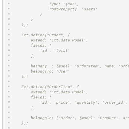
 *                 type: 'json',
 *                 rootProperty: 'users'
 *             }
 *         }
 *     });
 *
 *     Ext.define("Order", {
 *         extend: 'Ext.data.Model',
 *         fields: [
 *             'id', 'total'
 *         ],
 *
 *         hasMany  : {model: 'OrderItem', name: 'ord
 *         belongsTo: 'User'
 *     });
 *
 *     Ext.define("OrderItem", {
 *         extend: 'Ext.data.Model',
 *         fields: [
 *             'id', 'price', 'quantity', 'order_id',
 *         ],
 *
 *         belongsTo: ['Order', {model: 'Product', as
 *     });
 *