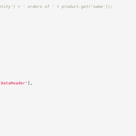
ntity') + ' orders of ' + product.get('name'));
.DataReader
'
]
,