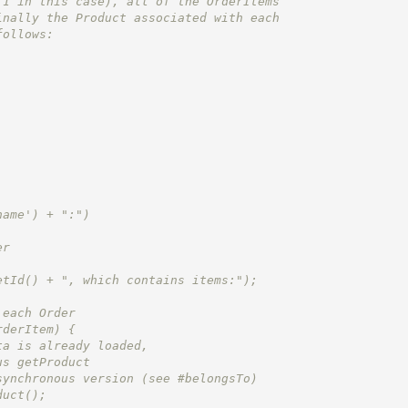
 1 in this case), all of the OrderItems
inally the Product associated with each
follows:
name') + ":")
er
etId() + ", which contains items:");
 each Order
rderItem) {
ta is already loaded,
us getProduct
synchronous version (see #belongsTo)
duct();