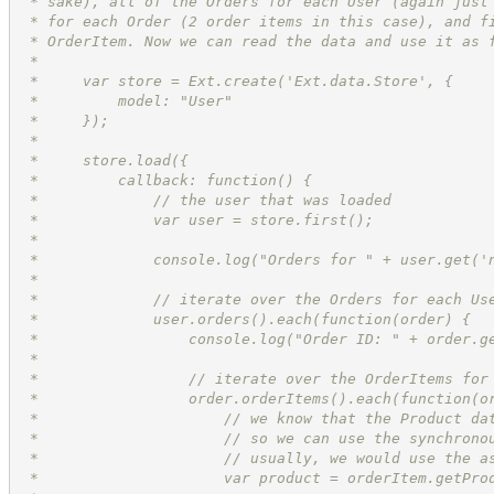
 * sake), all of the Orders for each User (again just
 * for each Order (2 order items in this case), and f
 * OrderItem. Now we can read the data and use it as 
 *
 *     var store = Ext.create('Ext.data.Store', {
 *         model: "User"
 *     });
 *
 *     store.load({
 *         callback: function() {
 *             // the user that was loaded
 *             var user = store.first();
 *
 *             console.log("Orders for " + user.get('
 *
 *             // iterate over the Orders for each Us
 *             user.orders().each(function(order) {
 *                 console.log("Order ID: " + order.g
 *
 *                 // iterate over the OrderItems for
 *                 order.orderItems().each(function(o
 *                     // we know that the Product da
 *                     // so we can use the synchrono
 *                     // usually, we would use the a
 *                     var product = orderItem.getPro