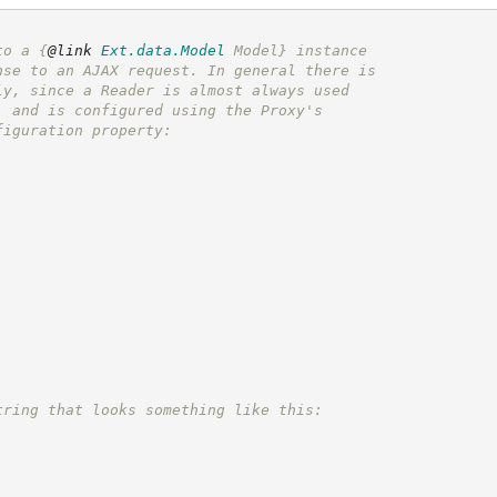
to a 
{
@link
Ext.data.Model
 Model}
 instance
nse to an AJAX request. In general there is
ly, since a Reader is almost always used
, and is configured using the Proxy's
figuration property:
tring that looks something like this: