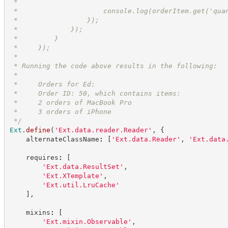
 *
 *                     console.log(orderItem.get('qua
 *                 });
 *             });
 *         }
 *     });
 *
 * Running the code above results in the following:
 *
 *     Orders for Ed:
 *     Order ID: 50, which contains items:
 *     2 orders of MacBook Pro
 *     3 orders of iPhone
*/
Ext
.
define
(
'
Ext.data.reader.Reader
'
,
{
    alternateClassName
:
[
'
Ext.data.Reader
'
,
'
Ext.data
    requires
:
[
'
Ext.data.ResultSet
'
,
'
Ext.XTemplate
'
,
'
Ext.util.LruCache
'
]
,
    mixins
:
[
'
Ext.mixin.Observable
'
,