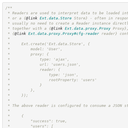
/**
 * Readers are used to interpret data to be loaded in
 * or a 
{
@link
Ext.data.Store
 Store}
 - often in respo
 * usually no need to create a Reader instance direct
 * together with a 
{
@link
Ext.data.proxy.Proxy
 Proxy}
 * 
{
@link
Ext.data.proxy.Proxy#cfg-reader
 reader}
 con
 * 
 *     Ext.create('Ext.data.Store', {
 *         model: 'User',
 *         proxy: {
 *             type: 'ajax',
 *             url: 'users.json',
 *             reader: {
 *                 type: 'json',
 *                 rootProperty: 'users'
 *             }
 *         },
 *     });
 *     
 * The above reader is configured to consume a JSON s
 *  
 *     {
 *         "success": true,
 *         "users": [