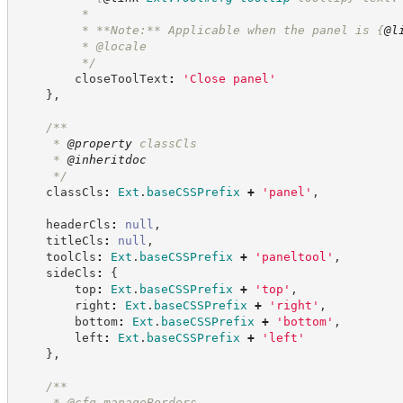
         *
         * **Note:** Applicable when the panel is 
{
@l
         * @locale
*/
        closeToolText
:
'
Close panel
'
}
,
/**
     * 
@property
 classCls
     * 
@inheritdoc
*/
    classCls
:
Ext
.
baseCSSPrefix
+
'
panel
'
,
    headerCls
:
null
,
    titleCls
:
null
,
    toolCls
:
Ext
.
baseCSSPrefix
+
'
paneltool
'
,
    sideCls
:
{
        top
:
Ext
.
baseCSSPrefix
+
'
top
'
,
        right
:
Ext
.
baseCSSPrefix
+
'
right
'
,
        bottom
:
Ext
.
baseCSSPrefix
+
'
bottom
'
,
        left
:
Ext
.
baseCSSPrefix
+
'
left
'
}
,
/**
     * @cfg manageBorders