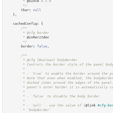
         * 
@since
 6.5.0
*/
        tbar
:
null
}
,
    cachedConfig
:
{
/**
         * @cfg border
         * 
@inheritdoc
*/
        border
:
false
,
/**
         * @cfg 
{Boolean}
bodyBorder
         * Controls the border style of the panel bod
         *
         * - `true` to enable the border around the p
         * Note that even when enabled, the bodyBorde
         * docked items around the edges of the panel
         * panel's outer border it is automatically c
         *
         * - `false` to disable the body border
         *
         * - `null` - use the value of 
{
@link
#cfg-bo
         * `bodyBorder`