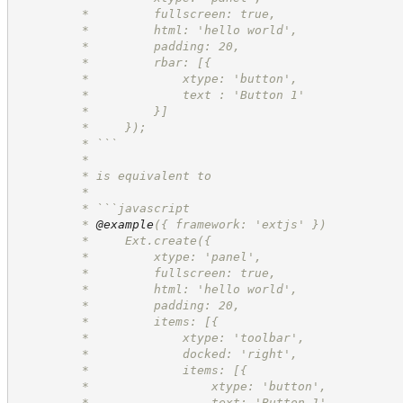
         *         fullscreen: true,
         *         html: 'hello world',
         *         padding: 20,
         *         rbar: [{
         *             xtype: 'button',
         *             text : 'Button 1'
         *         }]
         *     });
         * ```
         *
         * is equivalent to
         *
         * ```javascript
         * 
@example
({ framework: 'extjs' })
         *     Ext.create({
         *         xtype: 'panel',
         *         fullscreen: true,
         *         html: 'hello world',
         *         padding: 20,
         *         items: [{
         *             xtype: 'toolbar',
         *             docked: 'right',
         *             items: [{
         *                 xtype: 'button',
         *                 text: 'Button 1'