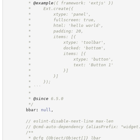
         * 
@example
({ framework: 'extjs' })
         *     Ext.create({
         *         xtype: 'panel',
         *         fullscreen: true,
         *         html: 'hello world',
         *         padding: 20,
         *         items: [{
         *             xtype: 'toolbar',
         *             docked: 'bottom',
         *             items: [{
         *                 xtype: 'button',
         *                 text: 'Button 1'
         *             }]
         *         }]
         *     });
         * ```
         *
         * 
@since
 6.5.0
*/
        bbar
:
null
,
//
 eslint-disable-next-line max-len
//
 @cmd-auto-dependency {aliasPrefix: "widget
/**
         * @cfg {Object/Object[]} lbar