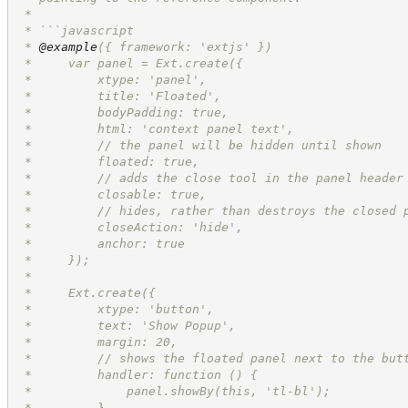
 *
 * ```javascript
 * 
@example
({ framework: 'extjs' })
 *     var panel = Ext.create({
 *         xtype: 'panel',
 *         title: 'Floated',
 *         bodyPadding: true,
 *         html: 'context panel text',
 *         // the panel will be hidden until shown
 *         floated: true,
 *         // adds the close tool in the panel header
 *         closable: true,
 *         // hides, rather than destroys the closed 
 *         closeAction: 'hide',
 *         anchor: true
 *     });
 *
 *     Ext.create({
 *         xtype: 'button',
 *         text: 'Show Popup',
 *         margin: 20,
 *         // shows the floated panel next to the but
 *         handler: function () {
 *             panel.showBy(this, 'tl-bl');
 *         },