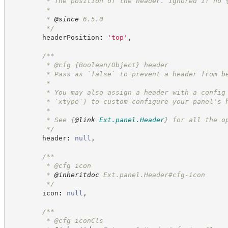
         * The position of the header. Ignored if no 
         *
         * 
@since
 6.5.0
*/
        headerPosition
:
'
top
'
,
/**
         * @cfg {Boolean/Object} header
         * Pass as `false` to prevent a header from b
         *
         * You may also assign a header with a config
         * `xtype`) to custom-configure your panel's 
         *
         * See 
{
@link
Ext.panel.Header
}
 for all the o
*/
        header
:
null
,
/**
         * @cfg icon
         * 
@inheritdoc
 Ext.panel.Header#cfg-icon
*/
        icon
:
null
,
/**
         * @cfg iconCls