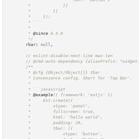
         *             }]
         *         }]
         *     });
         * ```
         *
         * 
@since
 6.5.0
*/
        rbar
:
null
,
//
 eslint-disable-next-line max-len
//
 @cmd-auto-dependency {aliasPrefix: "widget
/**
         * @cfg {Object/Object[]} tbar
         * Convenience config. Short for 'Top Bar'.
         *
         * ```javascript
         * 
@example
({ framework: 'extjs' })
         *     Ext.create({
         *         xtype: 'panel',
         *         fullscreen: true,
         *         html: 'hello world',
         *         padding: 20,
         *         tbar: [{
         *             xtype: 'button',