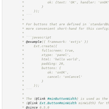
         *            ok: {text: 'OK', handler: 'onOK
         *         }
         *     });
         * ```
         *
         * For buttons that are defined in `standardB
         * more convenient short-hand for this config
         *
         * ```javascript
         * 
@example
({ framework: 'extjs' })
         *     Ext.create({
         *         fullscreen: true,
         *         xtype: 'panel',
         *         html: 'hello world',
         *         padding: 20,
         *         buttons: {
         *            ok: 'onOK',
         *            cancel: 'onCancel'
         *         }
         *     });
         * ```
         *
         * The 
{
@link
#minButtonWidth
}
 is used as the
         * 
{
@link
Ext.Button#minWidth
 minWidth}
 for t
         * 
@since
 6.5.0