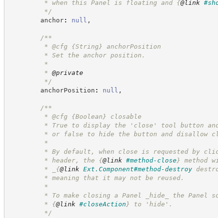
         * when this Panel is floating and 
{
@link
#sh
*/
        anchor
:
null
,
/**
         * @cfg 
{String}
anchorPosition
         * Set the anchor position.
         *
         * 
@private
*/
        anchorPosition
:
null
,
/**
         * @cfg 
{Boolean}
closable
         * True to display the 'close' tool button an
         * or false to hide the button and disallow c
         *
         * By default, when close is requested by cli
         * header, the 
{
@link
#method-close
}
 method w
         * _
{
@link
Ext.Component#method-destroy
 destr
         * meaning that it may not be reused.
         *
         * To make closing a Panel _hide_ the Panel s
         * 
{
@link
#closeAction
}
 to 'hide'.
*/