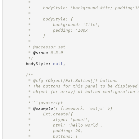
         *
         *     bodyStyle: 'background:#ffc; padding:1
         *
         *     bodyStyle: {
         *         background: '#ffc',
         *         padding: '10px'
         *     }
         *
         * @accessor set
         * 
@since
 6.5.0
*/
        bodyStyle
:
null
,
/**
         * @cfg {Object/Ext.Button[]} buttons
         * The buttons for this panel to be displayed
         * object (or array) of button configuration 
         *
         *```javascript
         * 
@example
({ framework: 'extjs' })
         *     Ext.create({
         *         xtype: 'panel',
         *         html: 'hello world',
         *         padding: 20,
         *         buttons: {