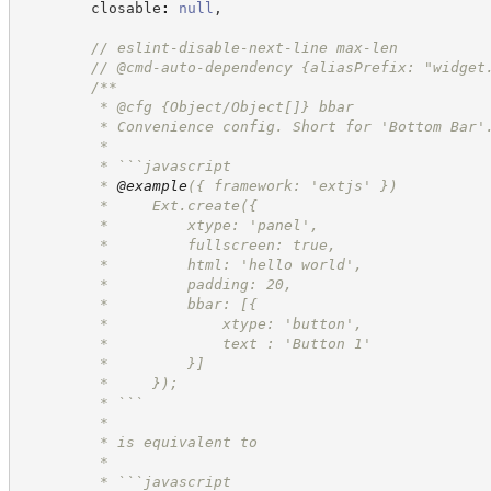
        closable
:
null
,
//
 eslint-disable-next-line max-len
//
 @cmd-auto-dependency {aliasPrefix: "widget
/**
         * @cfg {Object/Object[]} bbar
         * Convenience config. Short for 'Bottom Bar'
         *
         * ```javascript
         * 
@example
({ framework: 'extjs' })
         *     Ext.create({
         *         xtype: 'panel',
         *         fullscreen: true,
         *         html: 'hello world',
         *         padding: 20,
         *         bbar: [{
         *             xtype: 'button',
         *             text : 'Button 1'
         *         }]
         *     });
         * ```
         *
         * is equivalent to
         *
         * ```javascript