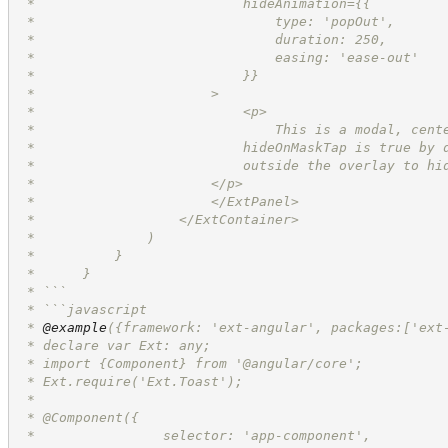
 *	                    hideAnimation={{
 *	                        type: 'popOut',
 *	                        duration: 250,
 *	                        easing: 'ease-out'
 *	                    }}
 *	                >
 *	                    <p>
 *	                        This is a modal, cen
 *                          hideOnMaskTap is true by 
 *                          outside the overlay to hi
 *                      </p>
 *	                </ExtPanel>
 *	            </ExtContainer>
 *	        )
 *	    }
 *	}
 * ```
 * ```javascript
 * 
@example
({framework: 'ext-angular', packages:['ext
 * declare var Ext: any;
 * import 
{Component}
from '@angular/core';
 * Ext.require('Ext.Toast');
 *
 * @Component({
 *		  selector: 'app-component',