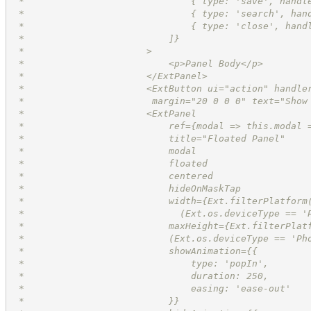
 *	                        { type: 'save', hand
 *	                        { type: 'search', ha
 *	                        { type: 'close', han
 *	                    ]}
 *	                >
 *	                    <p>Panel Body</p>
 *	                </ExtPanel>
 *	                <ExtButton ui="action" handl
 *                       margin="20 0 0 0" text="Show
 *	                <ExtPanel
 *	                    ref={modal => this.modal 
 *	                    title="Floated Panel"
 *	                    modal
 *	                    floated
 *	                    centered
 *	                    hideOnMaskTap
 *	                    width={Ext.filterPlatfor
 *                            (Ext.os.deviceType == '
 *	                    maxHeight={Ext.filterPla
 *                          (Ext.os.deviceType == 'Ph
 *	                    showAnimation={{
 *	                        type: 'popIn',
 *	                        duration: 250,
 *	                        easing: 'ease-out'
 *	                    }}