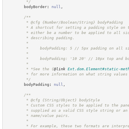
*/
        bodyBorder
:
null
,
/**
         * @cfg {Number/Boolean/String} bodyPadding
         * A shortcut for setting a padding style on 
         * either be a number to be applied to all si
         * describing padding.
         *
         *     bodyPadding: 5 // 5px padding on all s
         *
         *     bodyPadding: '10 20' // 10px top and b
         *
         * *See the 
{
@link
Ext.dom.Element#static-met
         * for more information on what string values
*/
        bodyPadding
:
null
,
/**
         * @cfg {String/Object} bodyStyle
         * Custom CSS styles to be applied to the pan
         * supplied as a valid CSS style string or an
         * name/value pairs.
         *
         * For example, these two formats are interpr