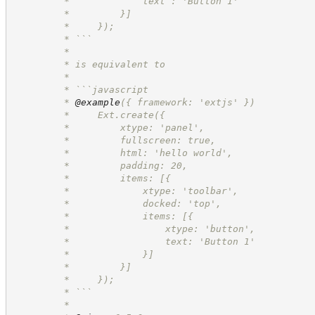
         *             text : 'Button 1'
         *         }]
         *     });
         * ```
         *
         * is equivalent to
         *
         * ```javascript
         * 
@example
({ framework: 'extjs' })
         *     Ext.create({
         *         xtype: 'panel',
         *         fullscreen: true,
         *         html: 'hello world',
         *         padding: 20,
         *         items: [{
         *             xtype: 'toolbar',
         *             docked: 'top',
         *             items: [{
         *                 xtype: 'button',
         *                 text: 'Button 1'
         *             }]
         *         }]
         *     });
         * ```
         *