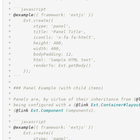
 *
 * ```javascript
 * 
@example
({ framework: 'extjs' })
 *     Ext.create({
 *         xtype: 'panel',
 *         title: 'Panel Title',
 *         iconCls: 'x-fa fa-html5',
 *         height: 400,
 *         width: 400,
 *         bodyPadding: 12,
 *         html: 'Sample HTML text',
 *         renderTo: Ext.getBody()
 *     });
 * ```
 *
 * ### Panel Example (with child items)
 *
 * Panels are, by virtue of their inheritance from 
{
@
 * being configured with a 
{
@link
Ext.Container#layou
 * 
{
@link
Ext.Component
 Components}
.
 *
 * ```javascript
 * 
@example
({ framework: 'extjs' })
 *     Ext.create({
 *         xtype: 'panel',