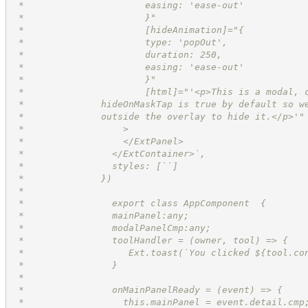
 *		        easing: 'ease-out'
 *		        }"
 *		        [hideAnimation]="{
 *		        type: 'popOut',
 *		        duration: 250,
 *		        easing: 'ease-out'
 *		        }"
 *		        [html]="'<p>This is a modal,
 *              hideOnMaskTap is true by default so w
 *              outside the overlay to hide it.</p>'"
 *		    >
 *		    </ExtPanel>
 *		  </ExtContainer>`,
 *		  styles: [``]
 *		})
 *
 *		  export class AppComponent  {
 *		  mainPanel:any;
 *		  modalPanelCmp:any;
 *		  toolHandler = (owner, tool) => {
 *		     Ext.toast(`You clicked ${tool.c
 *		  }
 *
 *		  onMainPanelReady = (event) => {
 *		    this.mainPanel = event.detail.cmp