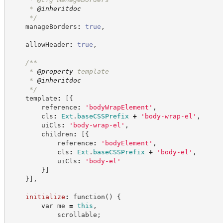
     * 
@inheritdoc
*/
    manageBorders
:
true
,
    allowHeader
:
true
,
/**
     * 
@property
 template
     * 
@inheritdoc
*/
    template
:
[
{
        reference
:
'
bodyWrapElement
'
,
        cls
:
Ext
.
baseCSSPrefix
+
'
body-wrap-el
'
,
        uiCls
:
'
body-wrap-el
'
,
        children
:
[
{
            reference
:
'
bodyElement
'
,
            cls
:
Ext
.
baseCSSPrefix
+
'
body-el
'
,
            uiCls
:
'
body-el
'
}
]
}
]
,
initialize
:
function
(
)
{
var
 me 
=
this
,
            scrollable
;