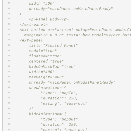
 *        width="500"
 *        onready="mainPanel.onMainPanelReady"
 *    >
 *        <p>Panel Body</p>
 *    </ext-panel>
 *    <ext-button ui="action" ontap="mainPanel.modalC
 *      margin="20 0 0 0" text="Show Modal"></ext-but
 *    <ext-panel
 *        title="Floated Panel"
 *        modal="true"
 *        floated="true"
 *        centered="true"
 *        hideOnMaskTap="true"
 *        width="400"
 *        maxHeight="400"
 *        onready="mainPanel.onModalPanelReady"
 *        showAnimation='{
 *             "type": "popIn",
 *             "duration": 250,
 *             "easing": "ease-out"
 *        }'
 *        hideAnimation='{
 *             "type": "popOut",
 *             "duration": 250,
 *             "easing": "ease-out"