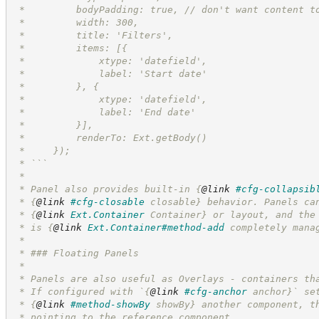
 *         bodyPadding: true, // don't want content t
 *         width: 300,
 *         title: 'Filters',
 *         items: [{
 *             xtype: 'datefield',
 *             label: 'Start date'
 *         }, {
 *             xtype: 'datefield',
 *             label: 'End date'
 *         }],
 *         renderTo: Ext.getBody()
 *     });
 * ```
 *
 * Panel also provides built-in 
{
@link
#cfg-collapsib
 * 
{
@link
#cfg-closable
 closable}
 behavior. Panels ca
 * 
{
@link
Ext.Container
 Container}
 or layout, and the
 * is 
{
@link
Ext.Container#method-add
 completely mana
 *
 * ### Floating Panels
 *
 * Panels are also useful as Overlays - containers th
 * If configured with `
{
@link
#cfg-anchor
 anchor}
` se
 * 
{
@link
#method-showBy
 showBy}
 another component, t
 * pointing to the reference component.