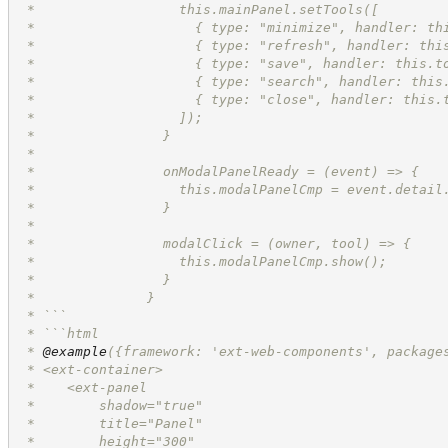
 *		    this.mainPanel.setTools([
 *		      { type: "minimize", handler: t
 *		      { type: "refresh", handler: th
 *		      { type: "save", handler: this.
 *		      { type: "search", handler: thi
 *		      { type: "close", handler: this
 *		    ]);
 *		  }
 *
 *		  onModalPanelReady = (event) => {
 *		    this.modalPanelCmp = event.detail
 *		  }
 *
 *		  modalClick = (owner, tool) => {
 *		    this.modalPanelCmp.show();
 *		  }
 *		}
 * ```
 * ```html
 * 
@example
({framework: 'ext-web-components', package
 * <ext-container>
 *    <ext-panel
 *        shadow="true"
 *        title="Panel"
 *        height="300"