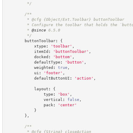
*/
/**
         * @cfg {Object/Ext.Toolbar} buttonToolbar
         * Configure the toolbar that holds the `butt
         * 
@since
 6.5.0
*/
        buttonToolbar
:
{
            xtype
:
'
toolbar
'
,
            itemId
:
'
buttonToolbar
'
,
            docked
:
'
bottom
'
,
            defaultType
:
'
button
'
,
            weighted
:
true
,
            ui
:
'
footer
'
,
            defaultButtonUI
:
'
action
'
,
            layout
:
{
                type
:
'
box
'
,
                vertical
:
false
,
                pack
:
'
center
'
}
}
,
/**
         * @cfg 
{String}
closeAction