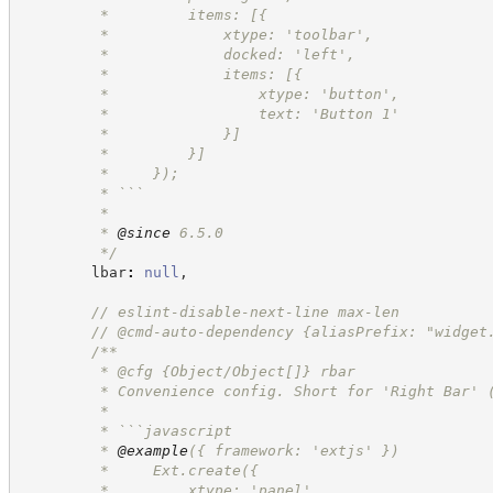
         *         items: [{
         *             xtype: 'toolbar',
         *             docked: 'left',
         *             items: [{
         *                 xtype: 'button',
         *                 text: 'Button 1'
         *             }]
         *         }]
         *     });
         * ```
         *
         * 
@since
 6.5.0
*/
        lbar
:
null
,
//
 eslint-disable-next-line max-len
//
 @cmd-auto-dependency {aliasPrefix: "widget
/**
         * @cfg {Object/Object[]} rbar
         * Convenience config. Short for 'Right Bar' 
         *
         * ```javascript
         * 
@example
({ framework: 'extjs' })
         *     Ext.create({
         *         xtype: 'panel',