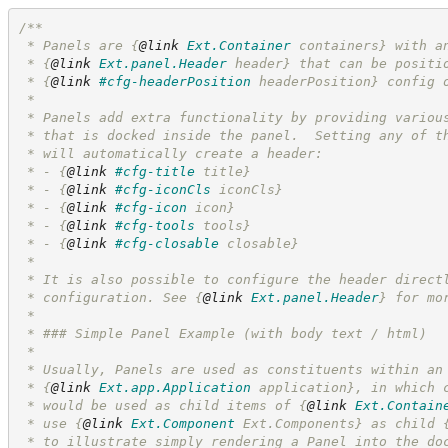
/**
 * Panels are 
{
@link
Ext.Container
 containers}
 with a
 * 
{
@link
Ext.panel.Header
 header}
 that can be positi
 * 
{
@link
#cfg-headerPosition
 headerPosition}
 config 
 *
 * Panels add extra functionality by providing variou
 * that is docked inside the panel.  Setting any of t
 * will automatically create a header:
 * - 
{
@link
#cfg-title
 title}
 * - 
{
@link
#cfg-iconCls
 iconCls}
 * - 
{
@link
#cfg-icon
 icon}
 * - 
{
@link
#cfg-tools
 tools}
 * - 
{
@link
#cfg-closable
 closable}
 *
 * It is also possible to configure the header direct
 * configuration. See 
{
@link
Ext.panel.Header
}
 for mo
 *
 * ### Simple Panel Example (with body text / html)
 *
 * Usually, Panels are used as constituents within an
 * 
{
@link
Ext.app.Application
 application}
, in which 
 * would be used as child items of 
{
@link
Ext.Contain
 * use 
{
@link
Ext.Component
 Ext.Components}
 as child 
 * to illustrate simply rendering a Panel into the do