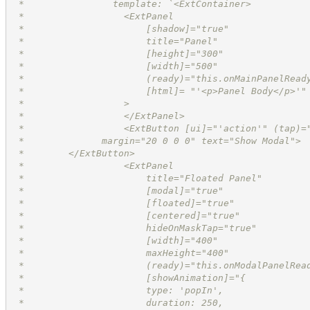
 *		  template: `<ExtContainer>
 *		    <ExtPanel
 *		        [shadow]="true"
 *		        title="Panel"
 *		        [height]="300"
 *		        [width]="500"
 *		        (ready)="this.onMainPanelRea
 *		        [html]= "'<p>Panel Body</p>'"
 *		    >
 *		    </ExtPanel>
 *		    <ExtButton [ui]="'action'" (tap)
 *              margin="20 0 0 0" text="Show Modal">
 *        </ExtButton>
 *		    <ExtPanel
 *		        title="Floated Panel"
 *		        [modal]="true"
 *		        [floated]="true"
 *		        [centered]="true"
 *		        hideOnMaskTap="true"
 *		        [width]="400"
 *		        maxHeight="400"
 *		        (ready)="this.onModalPanelRe
 *		        [showAnimation]="{
 *		        type: 'popIn',
 *		        duration: 250,