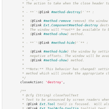
         * The action to take when the close header t
         *
         * - **`'
{
@link
#method-destroy
}
'`** :
         *
         *   
{
@link
#method-remove
 remove}
 the window
         *   
{
@link
Ext.Component#method-destroy
 dest
         *   The window will **not** be available to 
         *   
{
@link
#method-show
}
 method.
         *
         * - **`'
{
@link
#method-hide
}
'`** :
         *
         *   
{
@link
#method-hide
}
 the window by setti
         *   negative offsets. The window will be ava
         *   
{
@link
#method-show
}
 method.
         *
         * **Note:** This behavior has changed! setti
         * method which will invoke the appropriate c
*/
        closeAction
:
'
destroy
'
,
/**
         * @cfg 
{String}
closeToolText
         * Text to be announced by screen readers whe
         * 
{
@link
Ext.Tool
 tool}
 is focused.  Will al
         * 
{
@link
Ext.Tool#cfg-tooltip
 tooltip}
 text.