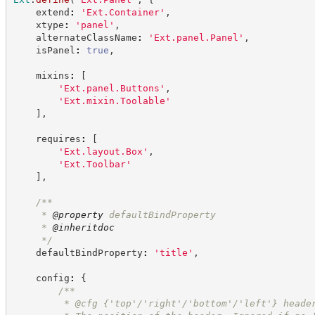
    extend
:
'
Ext.Container
'
,
    xtype
:
'
panel
'
,
    alternateClassName
:
'
Ext.panel.Panel
'
,
    isPanel
:
true
,
    mixins
:
[
'
Ext.panel.Buttons
'
,
'
Ext.mixin.Toolable
'
]
,
    requires
:
[
'
Ext.layout.Box
'
,
'
Ext.Toolbar
'
]
,
/**
     * 
@property
 defaultBindProperty
     * 
@inheritdoc
*/
    defaultBindProperty
:
'
title
'
,
    config
:
{
/**
         * @cfg {'top'/'right'/'bottom'/'left'} heade