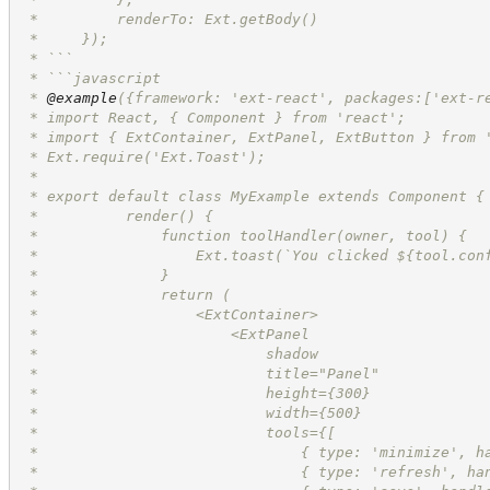
 *         renderTo: Ext.getBody()
 *     });
 * ```
 * ```javascript
 * 
@example
({framework: 'ext-react', packages:['ext-r
 * import React, { Component } from 'react';
 * import { ExtContainer, ExtPanel, ExtButton } from 
 * Ext.require('Ext.Toast');
 *
 * export default class MyExample extends Component {
 * 	    render() {
 * 	        function toolHandler(owner, tool) {
 * 	            Ext.toast(`You clicked ${tool.co
 *	        }
 *	        return (
 *	            <ExtContainer>
 *	                <ExtPanel
 *	                    shadow
 *	                    title="Panel"
 *	                    height={300}
 *	                    width={500}
 *	                    tools={[
 *	                        { type: 'minimize', 
 *	                        { type: 'refresh', h