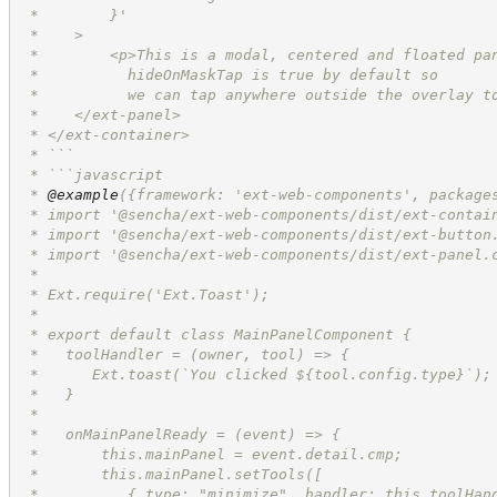
 *        }'
 *    >
 *        <p>This is a modal, centered and floated pa
 *          hideOnMaskTap is true by default so
 *          we can tap anywhere outside the overlay t
 *    </ext-panel>
 * </ext-container>
 * ```
 * ```javascript
 * 
@example
({framework: 'ext-web-components', package
 * import '@sencha/ext-web-components/dist/ext-contai
 * import '@sencha/ext-web-components/dist/ext-button
 * import '@sencha/ext-web-components/dist/ext-panel.
 *
 * Ext.require('Ext.Toast');
 *
 * export default class MainPanelComponent {
 *   toolHandler = (owner, tool) => {
 *      Ext.toast(`You clicked ${tool.config.type}`);
 *   }
 *
 *   onMainPanelReady = (event) => {
 *       this.mainPanel = event.detail.cmp;
 *       this.mainPanel.setTools([
 *          { type: "minimize", handler: this.toolHan