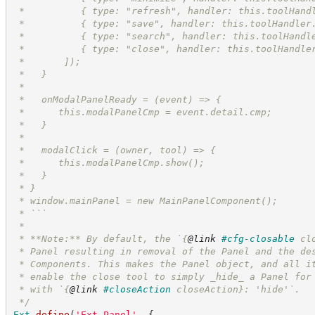
 *          { type: "refresh", handler: this.toolHand
 *          { type: "save", handler: this.toolHandler
 *          { type: "search", handler: this.toolHandl
 *          { type: "close", handler: this.toolHandle
 *       ]);
 *   }
 *
 *   onModalPanelReady = (event) => {
 *      this.modalPanelCmp = event.detail.cmp;
 *   }
 *
 *   modalClick = (owner, tool) => {
 *      this.modalPanelCmp.show();
 *   }
 * }
 * window.mainPanel = new MainPanelComponent();
 * ```
 *
 * **Note:** By default, the `
{
@link
#cfg-closable
 cl
 * Panel resulting in removal of the Panel and the de
 * Components. This makes the Panel object, and all i
 * enable the close tool to simply _hide_ a Panel for
 * with `
{
@link
#closeAction
 closeAction}
: 'hide'`.
*/
Ext
.
define
(
'
Ext.Panel
'
,
{