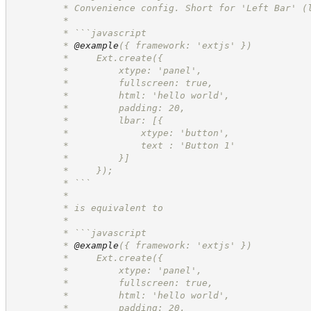
         * Convenience config. Short for 'Left Bar' (
         *
         * ```javascript
         * 
@example
({ framework: 'extjs' })
         *     Ext.create({
         *         xtype: 'panel',
         *         fullscreen: true,
         *         html: 'hello world',
         *         padding: 20,
         *         lbar: [{
         *             xtype: 'button',
         *             text : 'Button 1'
         *         }]
         *     });
         * ```
         *
         * is equivalent to
         *
         * ```javascript
         * 
@example
({ framework: 'extjs' })
         *     Ext.create({
         *         xtype: 'panel',
         *         fullscreen: true,
         *         html: 'hello world',
         *         padding: 20,