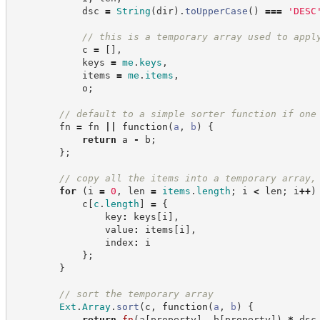
            dsc 
=
String
(
dir
)
.
toUpperCase
(
)
===
'
DESC
//
 this is a temporary array used to appl
            c 
=
[
]
,
            keys 
=
me
.
keys
,
            items 
=
me
.
items
,
            o
;
//
 default to a simple sorter function if one
        fn 
=
 fn 
||
function
(
a
,
b
)
{
return
 a 
-
 b
;
}
;
//
 copy all the items into a temporary array,
for
(
i 
=
0
,
 len 
=
items
.
length
;
 i 
<
 len
;
 i
++
)
            c
[
c
.
length
]
=
{
                key
:
 keys
[
i
]
,
                value
:
 items
[
i
]
,
                index
:
 i
}
;
}
//
 sort the temporary array
Ext
.
Array
.
sort
(
c
,
function
(
a
,
b
)
{
return
fn
(
a
[
property
]
,
 b
[
property
]
)
*
 dsc