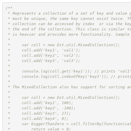
/**
 * Represents a collection of a set of key and value 
 * must be unique, the same key cannot exist twice. T
 * collection can be accessed by index  or via the ke
 * the end of the collection. This class is similar t
 * is heavier and provides more functionality. Sample
 *
 *     var coll = new Ext.util.MixedCollection();
 *     coll.add('key1', 'val1');
 *     coll.add('key2', 'val2');
 *     coll.add('key3', 'val3');
 *
 *     console.log(coll.get('key1')); // prints 'val1
 *     console.log(coll.indexOfKey('key3')); // print
 *
 * The MixedCollection also has support for sorting a
 *
 *     var coll = new Ext.util.MixedCollection();
 *     coll.add('key1', 100);
 *     coll.add('key2', -100);
 *     coll.add('key3', 17);
 *     coll.add('key4', 0);
 *     var biggerThanZero = coll.filterBy(function(va
 *         return value > 0;