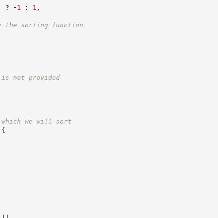
'
?
-
1
:
1
,
y the sorting function
 is not provided
 which we will sort
{
 
||