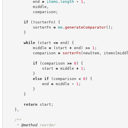
            end 
=
items
.
length
-
1
,
            middle
,
            comparison
;
if
(
!
sorterFn
)
{
            sorterFn 
=
me
.
generateComparator
(
)
;
}
while
(
start 
<=
 end
)
{
            middle 
=
(
start 
+
 end
)
>>
1
;
            comparison 
=
sorterFn
(
newItem
,
 items
[
midd
if
(
comparison 
>=
0
)
{
                start 
=
 middle 
+
1
;
}
else
if
(
comparison 
<
0
)
{
                end 
=
 middle 
-
1
;
}
}
return
 start
;
}
,
/**
     * 
@method
 reorder