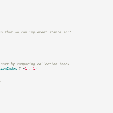
so that we can implement stable sort
 sort by comparing collection index
tionIndex
?
-
1
:
1
)
;
x