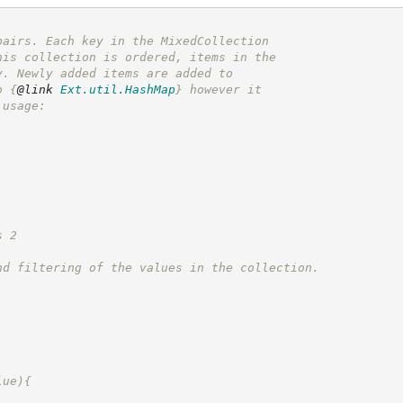
pairs. Each key in the MixedCollection
his collection is ordered, items in the
y. Newly added items are added to
o 
{
@link
Ext.util.HashMap
}
 however it
 usage:
'
s 2
nd filtering of the values in the collection.
lue){