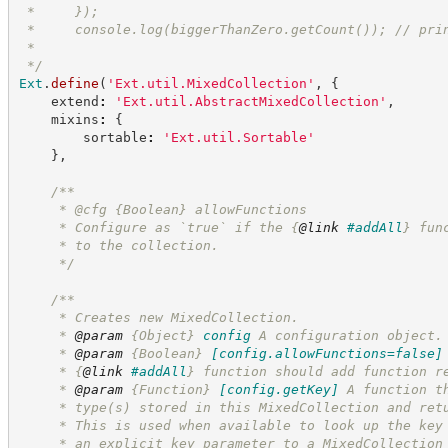
 *     });
 *     console.log(biggerThanZero.getCount()); // pri
 *
*/
Ext
.
define
(
'
Ext.util.MixedCollection
'
,
{
    extend
:
'
Ext.util.AbstractMixedCollection
'
,
    mixins
:
{
        sortable
:
'
Ext.util.Sortable
'
}
,
/**
     * @cfg 
{Boolean}
allowFunctions
     * Configure as `true` if the 
{
@link
#addAll
}
 fun
     * to the collection.
*/
/**
     * Creates new MixedCollection.
     * 
@param
{Object}
config
A configuration object.
     * 
@param
{Boolean}
[config.allowFunctions=false]
     * 
{
@link
#addAll
}
 function should add function r
     * 
@param
{Function}
[config.getKey]
A function t
     * type(s) stored in this MixedCollection and ret
     * This is used when available to look up the key
     * an explicit key parameter to a MixedCollection