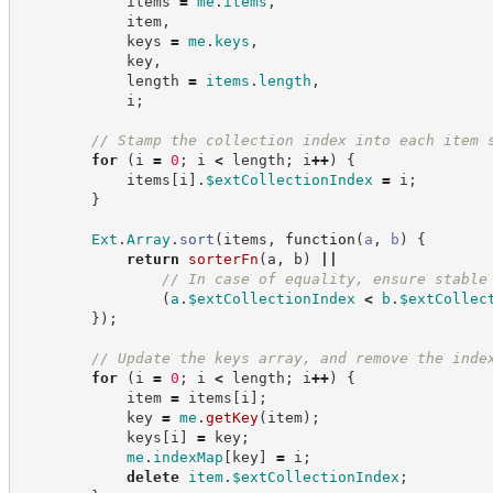
            items 
=
me
.
items
,
            item
,
            keys 
=
me
.
keys
,
            key
,
            length 
=
items
.
length
,
            i
;
//
 Stamp the collection index into each item 
for
(
i 
=
0
;
 i 
<
 length
;
 i
++
)
{
            items
[
i
]
.
$extCollectionIndex
=
 i
;
}
Ext
.
Array
.
sort
(
items
,
function
(
a
,
b
)
{
return
sorterFn
(
a
,
 b
)
||
//
 In case of equality, ensure stable
(
a
.
$extCollectionIndex
<
b
.
$extCollec
}
)
;
//
 Update the keys array, and remove the inde
for
(
i 
=
0
;
 i 
<
 length
;
 i
++
)
{
            item 
=
 items
[
i
]
;
            key 
=
me
.
getKey
(
item
)
;
            keys
[
i
]
=
 key
;
me
.
indexMap
[
key
]
=
 i
;
delete
item
.
$extCollectionIndex
;