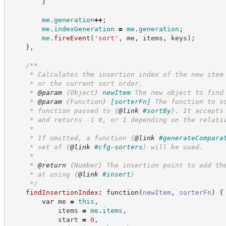
}
me
.
generation
++
;
me
.
indexGeneration
=
me
.
generation
;
me
.
fireEvent
(
'
sort
'
,
 me
,
 items
,
 keys
)
;
}
,
/**
     * Calculates the insertion index of the new item
     * or the current sort order.
     * 
@param
{Object}
newItem
The new object to find
     * 
@param
{Function}
[sorterFn]
The function to s
     * function passed to 
{
@link
#sortBy
}
. It accepts
     * and returns -1 0, or 1 depending on the relati
     *
     * If omitted, a function 
{
@link
#generateCompara
     * set of 
{
@link
#cfg-sorters
}
 will be used.
     *
     * 
@return
{Number}
The insertion point to add th
     * at using 
{
@link
#insert
}
*/
findInsertionIndex
:
function
(
newItem
,
sorterFn
)
{
var
 me 
=
this
,
            items 
=
me
.
items
,
            start 
=
0
,