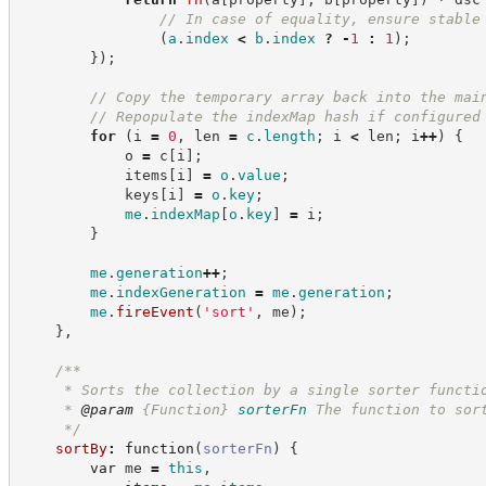
//
 In case of equality, ensure stable
(
a
.
index
<
b
.
index
?
-
1
:
1
)
;
}
)
;
//
 Copy the temporary array back into the mai
//
 Repopulate the indexMap hash if configured
for
(
i 
=
0
,
 len 
=
c
.
length
;
 i 
<
 len
;
 i
++
)
{
            o 
=
 c
[
i
]
;
            items
[
i
]
=
o
.
value
;
            keys
[
i
]
=
o
.
key
;
me
.
indexMap
[
o
.
key
]
=
 i
;
}
me
.
generation
++
;
me
.
indexGeneration
=
me
.
generation
;
me
.
fireEvent
(
'
sort
'
,
 me
)
;
}
,
/**
     * Sorts the collection by a single sorter functi
     * 
@param
{Function}
sorterFn
The function to sor
*/
sortBy
:
function
(
sorterFn
)
{
var
 me 
=
this
,