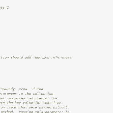
nts 2
ction should add function references
Specify `true` if the
eferences to the collection.
hat can accept an item of the
urn the key value for that item.
 on items that were passed without
 method.  Passing this parameter is