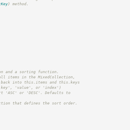
tKey
}
 method.
on and a sorting function.
all items in the MixedCollection,
 back into this.items and this.keys
'key', 'value', or 'index')
rt 'ASC' or 'DESC'. Defaults to
ction that defines the sort order.