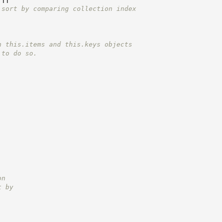
 sort by comparing collection index
n this.items and this.keys objects
 to do so.
on
t by