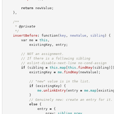
return
 newValue
;
}
,
/**
     * 
@private
*/
insertBefore
:
function
(
key
,
newValue
,
sibling
)
{
var
 me 
=
this
,
            existingKey
,
 entry
;
//
 NOT an assignment.
//
 If there is a following sibling
//
 eslint-disable-next-line no-cond-assign
if
(
sibling 
=
this
.
map
[
this
.
findKey
(
sibling
)
]
            existingKey 
=
me
.
findKey
(
newValue
)
;
//
 "new" value is in the list.
if
(
existingKey
)
{
me
.
unlinkEntry
(
entry 
=
me
.
map
[
existin
}
//
 Genuinely new: create an entry for it.
else
{
                entry 
=
{
                    prev
:
sibling
.
prev
,