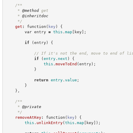
/**
     * 
@method
 get
     * 
@inheritdoc
*/
get
:
function
(
key
)
{
var
 entry 
=
this
.
map
[
key
]
;
if
(
entry
)
{
//
 If it's not the end, move to end of li
if
(
entry
.
next
)
{
this
.
moveToEnd
(
entry
)
;
}
return
entry
.
value
;
}
}
,
/**
     * 
@private
*/
removeAtKey
:
function
(
key
)
{
this
.
unlinkEntry
(
this
.
map
[
key
]
)
;