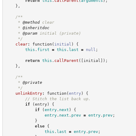
return
this
.
callParent
(
arguments
)
;
}
,
/**
     * 
@method
 clear
     * 
@inheritdoc
     * 
@param
 initial (private)
*/
clear
:
function
(
initial
)
{
this
.
first
=
this
.
last
=
null
;
return
this
.
callParent
(
[
initial
]
)
;
}
,
/**
     * 
@private
*/
unlinkEntry
:
function
(
entry
)
{
//
 Stitch the list back up.
if
(
entry
)
{
if
(
entry
.
next
)
{
entry
.
next
.
prev
=
entry
.
prev
;
}
else
{
this
.
last
=
entry
.
prev
;