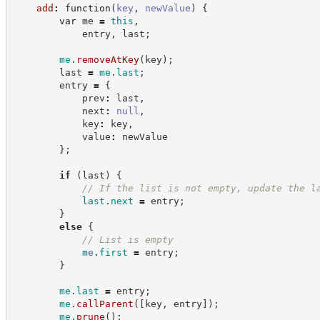
add
:
function
(
key
,
newValue
)
{
var
 me 
=
this
,
            entry
,
 last
;
me
.
removeAtKey
(
key
)
;
        last 
=
me
.
last
;
        entry 
=
{
            prev
:
 last
,
            next
:
null
,
            key
:
 key
,
            value
:
 newValue
}
;
if
(
last
)
{
//
 If the list is not empty, update the l
last
.
next
=
 entry
;
}
else
{
//
 List is empty
me
.
first
=
 entry
;
}
me
.
last
=
 entry
;
me
.
callParent
(
[
key
,
 entry
]
)
;
me
.
prune
(
)
;