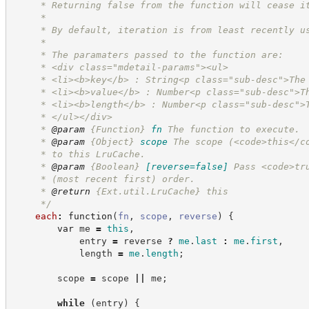
     * Returning false from the function will cease i
     *
     * By default, iteration is from least recently u
     *
     * The paramaters passed to the function are:
     * <div class="mdetail-params"><ul>
     * <li><b>key</b> : String<p class="sub-desc">The
     * <li><b>value</b> : Number<p class="sub-desc">T
     * <li><b>length</b> : Number<p class="sub-desc">
     * </ul></div>
     * 
@param
{Function}
fn
The function to execute.
     * 
@param
{Object}
scope
The scope (<code>this</c
     * to this LruCache.
     * 
@param
{Boolean}
[reverse=false]
Pass <code>tr
     * (most recent first) order.
     * 
@return
{Ext.util.LruCache}
this
*/
each
:
function
(
fn
,
scope
,
reverse
)
{
var
 me 
=
this
,
            entry 
=
 reverse 
?
me
.
last
:
me
.
first
,
            length 
=
me
.
length
;
        scope 
=
 scope 
||
 me
;
while
(
entry
)
{