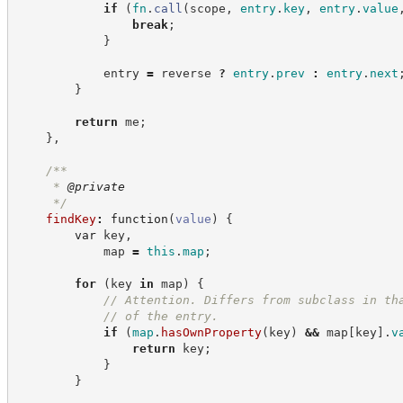
if
(
fn
.
call
(
scope
,
entry
.
key
,
entry
.
value
break
;
}
            entry 
=
 reverse 
?
entry
.
prev
:
entry
.
next
}
return
 me
;
}
,
/**
     * 
@private
*/
findKey
:
function
(
value
)
{
var
 key
,
            map 
=
this
.
map
;
for
(
key 
in
 map
)
{
//
 Attention. Differs from subclass in th
//
 of the entry.
if
(
map
.
hasOwnProperty
(
key
)
&&
 map
[
key
]
.
v
return
 key
;
}
}