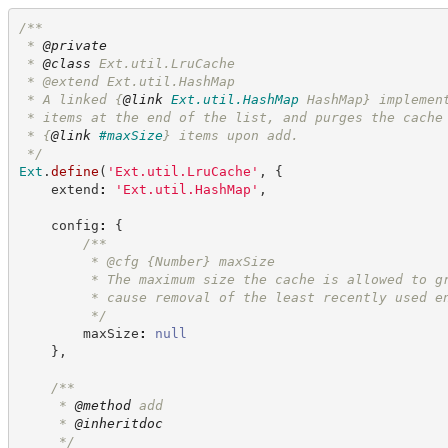
/**
 * 
@private
 * 
@class
 Ext.util.LruCache
 * @extend Ext.util.HashMap
 * A linked 
{
@link
Ext.util.HashMap
 HashMap}
 implemen
 * items at the end of the list, and purges the cache
 * 
{
@link
#maxSize
}
 items upon add.
*/
Ext
.
define
(
'
Ext.util.LruCache
'
,
{
    extend
:
'
Ext.util.HashMap
'
,
    config
:
{
/**
         * @cfg 
{Number}
maxSize
         * The maximum size the cache is allowed to g
         * cause removal of the least recently used e
*/
        maxSize
:
null
}
,
/**
     * 
@method
 add
     * 
@inheritdoc
*/