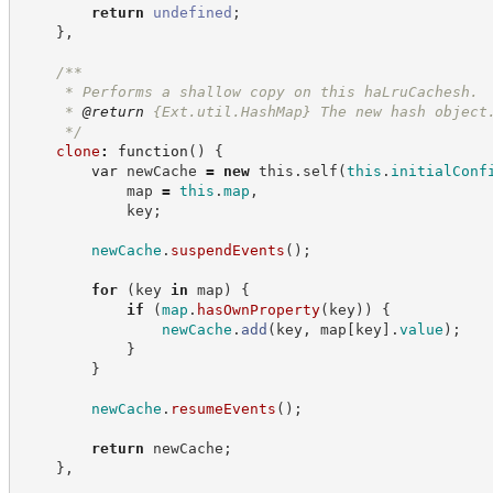
return
undefined
;
}
,
/**
     * Performs a shallow copy on this haLruCachesh.
     * 
@return
{Ext.util.HashMap}
The new hash object
*/
clone
:
function
(
)
{
var
 newCache 
=
new
this
.
self
(
this
.
initialConf
            map 
=
this
.
map
,
            key
;
newCache
.
suspendEvents
(
)
;
for
(
key 
in
 map
)
{
if
(
map
.
hasOwnProperty
(
key
)
)
{
newCache
.
add
(
key
,
 map
[
key
]
.
value
)
;
}
}
newCache
.
resumeEvents
(
)
;
return
 newCache
;
}
,