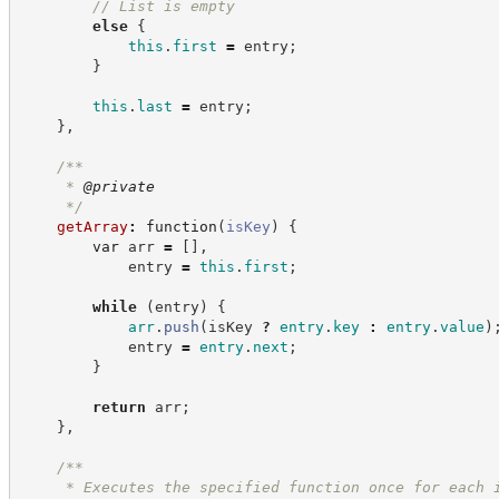
//
 List is empty
else
{
this
.
first
=
 entry
;
}
this
.
last
=
 entry
;
}
,
/**
     * 
@private
*/
getArray
:
function
(
isKey
)
{
var
 arr 
=
[
]
,
            entry 
=
this
.
first
;
while
(
entry
)
{
arr
.
push
(
isKey 
?
entry
.
key
:
entry
.
value
)
            entry 
=
entry
.
next
;
}
return
 arr
;
}
,
/**
     * Executes the specified function once for each 