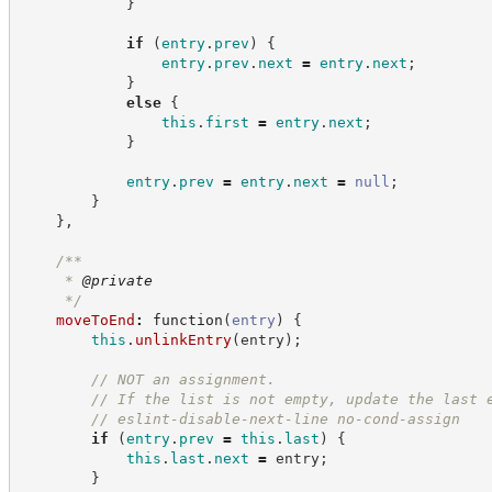
}
if
(
entry
.
prev
)
{
entry
.
prev
.
next
=
entry
.
next
;
}
else
{
this
.
first
=
entry
.
next
;
}
entry
.
prev
=
entry
.
next
=
null
;
}
}
,
/**
     * 
@private
*/
moveToEnd
:
function
(
entry
)
{
this
.
unlinkEntry
(
entry
)
;
//
 NOT an assignment.
//
 If the list is not empty, update the last 
//
 eslint-disable-next-line no-cond-assign
if
(
entry
.
prev
=
this
.
last
)
{
this
.
last
.
next
=
 entry
;
}