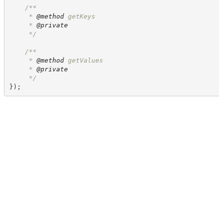
/**
     * 
@method
 getKeys
     * 
@private
*/
/**
     * 
@method
 getValues
     * 
@private
*/
}
)
;