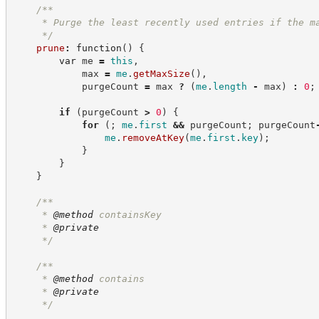
/**
     * Purge the least recently used entries if the m
*/
prune
:
function
(
)
{
var
 me 
=
this
,
            max 
=
me
.
getMaxSize
(
)
,
            purgeCount 
=
 max 
?
(
me
.
length
-
 max
)
:
0
;
if
(
purgeCount 
>
0
)
{
for
(
;
me
.
first
&&
 purgeCount
;
 purgeCount
me
.
removeAtKey
(
me
.
first
.
key
)
;
}
}
}
/**
     * 
@method
 containsKey
     * 
@private
*/
/**
     * 
@method
 contains
     * 
@private
*/