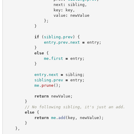
                    next
:
 sibling
,
                    key
:
 key
,
                    value
:
 newValue
}
;
}
if
(
sibling
.
prev
)
{
entry
.
prev
.
next
=
 entry
;
}
else
{
me
.
first
=
 entry
;
}
entry
.
next
=
 sibling
;
sibling
.
prev
=
 entry
;
me
.
prune
(
)
;
return
 newValue
;
}
//
 No following sibling, it's just an add.
else
{
return
me
.
add
(
key
,
 newValue
)
;
}
}
,