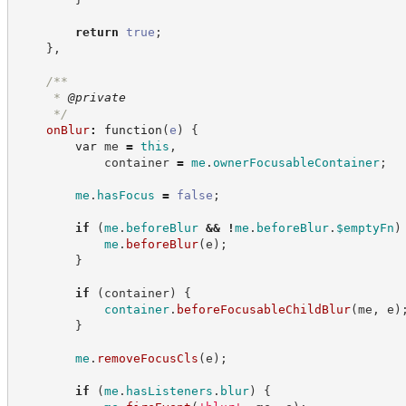
return
true
;
}
,
/**
     * 
@private
*/
onBlur
:
function
(
e
)
{
var
 me 
=
this
,
            container 
=
me
.
ownerFocusableContainer
;
me
.
hasFocus
=
false
;
if
(
me
.
beforeBlur
&&
!
me
.
beforeBlur
.
$emptyFn
)
me
.
beforeBlur
(
e
)
;
}
if
(
container
)
{
container
.
beforeFocusableChildBlur
(
me
,
 e
)
}
me
.
removeFocusCls
(
e
)
;
if
(
me
.
hasListeners
.
blur
)
{