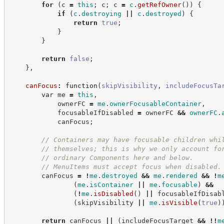
for
(
c 
=
this
;
 c
;
 c 
=
c
.
getRefOwner
(
)
)
{
if
(
c
.
destroying
||
c
.
destroyed
)
{
return
true
;
}
}
return
false
;
}
,
canFocus
:
function
(
skipVisibility
,
includeFocusTa
var
 me 
=
this
,
            ownerFC 
=
me
.
ownerFocusableContainer
,
            focusableIfDisabled 
=
 ownerFC 
&&
ownerFC
.
            canFocus
;
//
 Containers may have focusable children whi
//
 themselves; this is why we only account fo
//
 ordinary Components here and below.
//
 MenuItems must accept focus when disabled.
        canFocus 
=
!
me
.
destroyed
&&
me
.
rendered
&&
!
m
(
me
.
isContainer
||
me
.
focusable
)
&&
(
!
me
.
isDisabled
(
)
||
 focusableIfDisab
(
skipVisibility 
||
me
.
isVisible
(
true
)
return
 canFocus 
||
(
includeFocusTarget 
&&
!!
m