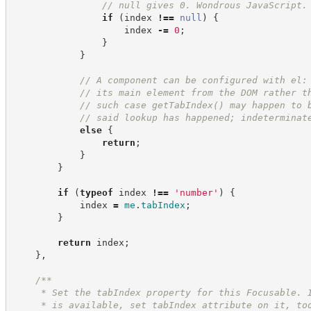
//
 null gives 0. Wondrous JavaScript.
if
(
index 
!==
null
)
{
                    index 
-=
0
;
}
}
//
 A component can be configured with el:
//
 its main element from the DOM rather t
//
 such case getTabIndex() may happen to 
//
 said lookup has happened; indeterminat
else
{
return
;
}
}
if
(
typeof
 index 
!==
'
number
'
)
{
            index 
=
me
.
tabIndex
;
}
return
 index
;
}
,
/**
     * Set the tabIndex property for this Focusable. 
     * is available, set tabIndex attribute on it, to