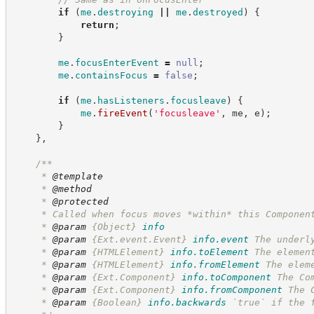
if
(
me
.
destroying
||
me
.
destroyed
)
{
return
;
}
me
.
focusEnterEvent
=
null
;
me
.
containsFocus
=
false
;
if
(
me
.
hasListeners
.
focusleave
)
{
me
.
fireEvent
(
'
focusleave
'
,
 me
,
 e
)
;
}
}
,
/**
     * 
@template
     * 
@method
     * 
@protected
     * Called when focus moves *within* this Componen
     * 
@param
{Object}
info
     * 
@param
{Ext.event.Event}
info.event
The underl
     * 
@param
{HTMLElement}
info.toElement
The elemen
     * 
@param
{HTMLElement}
info.fromElement
The elem
     * 
@param
{Ext.Component}
info.toComponent
The Co
     * 
@param
{Ext.Component}
info.fromComponent
The 
     * 
@param
{Boolean}
info.backwards
`true` if the 