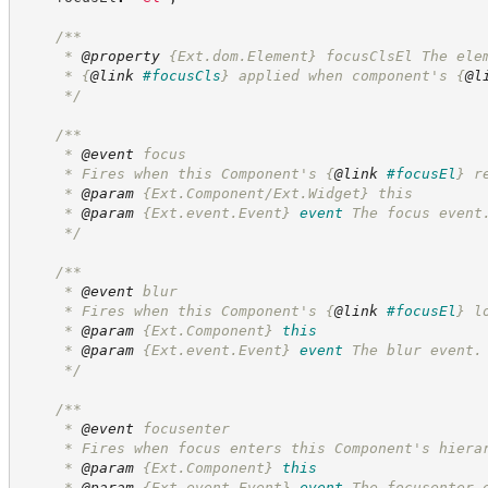
/**
     * 
@property
{Ext.dom.Element}
focusClsEl The ele
     * 
{
@link
#focusCls
}
 applied when component's 
{
@l
*/
/**
     * 
@event
 focus
     * Fires when this Component's 
{
@link
#focusEl
}
 r
     * 
@param
 {Ext.Component/Ext.Widget} this
     * 
@param
{Ext.event.Event}
event
The focus event
*/
/**
     * 
@event
 blur
     * Fires when this Component's 
{
@link
#focusEl
}
 l
     * 
@param
{Ext.Component}
this
     * 
@param
{Ext.event.Event}
event
The blur event.
*/
/**
     * 
@event
 focusenter
     * Fires when focus enters this Component's hiera
     * 
@param
{Ext.Component}
this
     * 
@param
{Ext.event.Event}
event
The focusenter 