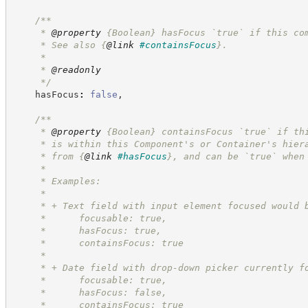
/**
     * 
@property
{Boolean}
hasFocus `true` if this co
     * See also 
{
@link
#containsFocus
}
.
     *
     * 
@readonly
*/
    hasFocus
:
false
,
/**
     * 
@property
{Boolean}
containsFocus `true` if th
     * is within this Component's or Container's hier
     * from 
{
@link
#hasFocus
}
, and can be `true` when
     *
     * Examples:
     *
     * + Text field with input element focused would 
     *      focusable: true,
     *      hasFocus: true,
     *      containsFocus: true
     *
     * + Date field with drop-down picker currently f
     *      focusable: true,
     *      hasFocus: false,
     *      containsFocus: true