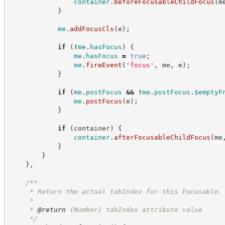
container
.
beforeFocusableChildFocus
(
m
}
me
.
addFocusCls
(
e
)
;
if
(
!
me
.
hasFocus
)
{
me
.
hasFocus
=
true
;
me
.
fireEvent
(
'
focus
'
,
 me
,
 e
)
;
}
if
(
me
.
postFocus
&&
!
me
.
postFocus
.
$emptyF
me
.
postFocus
(
e
)
;
}
if
(
container
)
{
container
.
afterFocusableChildFocus
(
me
}
}
}
,
/**
     * Return the actual tabIndex for this Focusable.
     *
     * 
@return
{Number}
tabIndex attribute value
*/