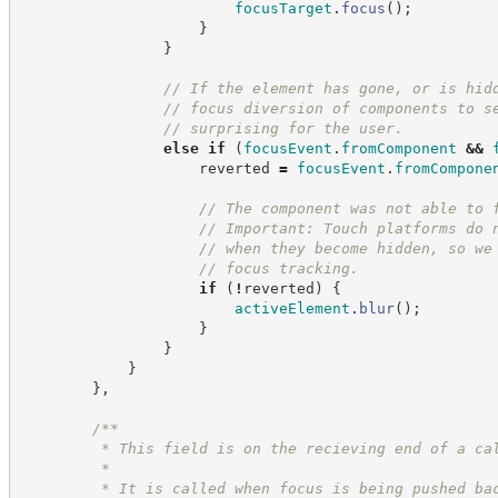
focusTarget
.
focus
(
)
;
}
}
//
 If the element has gone, or is hid
//
 focus diversion of components to s
//
 surprising for the user.
else
if
(
focusEvent
.
fromComponent
&&
                    reverted 
=
focusEvent
.
fromCompone
//
 The component was not able to 
//
 Important: Touch platforms do 
//
 when they become hidden, so we
//
 focus tracking.
if
(
!
reverted
)
{
activeElement
.
blur
(
)
;
}
}
}
}
,
/**
         * This field is on the recieving end of a ca
         *
         * It is called when focus is being pushed ba