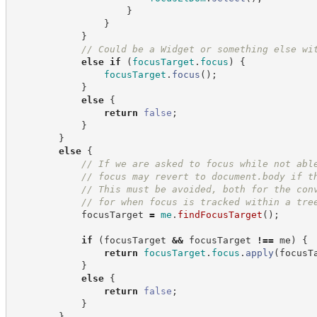
}
}
}
//
 Could be a Widget or something else wi
else
if
(
focusTarget
.
focus
)
{
focusTarget
.
focus
(
)
;
}
else
{
return
false
;
}
}
else
{
//
 If we are asked to focus while not abl
//
 focus may revert to document.body if t
//
 This must be avoided, both for the con
//
 for when focus is tracked within a tre
            focusTarget 
=
me
.
findFocusTarget
(
)
;
if
(
focusTarget 
&&
 focusTarget 
!==
 me
)
{
return
focusTarget
.
focus
.
apply
(
focusT
}
else
{
return
false
;
}
}