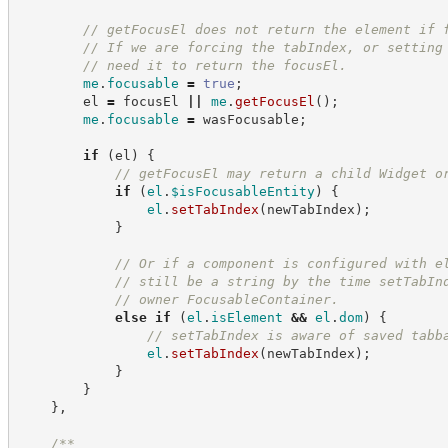
//
 getFocusEl does not return the element if 
//
 If we are forcing the tabIndex, or setting
//
 need it to return the focusEl.
me
.
focusable
=
true
;
        el 
=
 focusEl 
||
me
.
getFocusEl
(
)
;
me
.
focusable
=
 wasFocusable
;
if
(
el
)
{
//
 getFocusEl may return a child Widget o
if
(
el
.
$isFocusableEntity
)
{
el
.
setTabIndex
(
newTabIndex
)
;
}
//
 Or if a component is configured with e
//
 still be a string by the time setTabIn
//
 owner FocusableContainer.
else
if
(
el
.
isElement
&&
el
.
dom
)
{
//
 setTabIndex is aware of saved tabb
el
.
setTabIndex
(
newTabIndex
)
;
}
}
}
,
/**