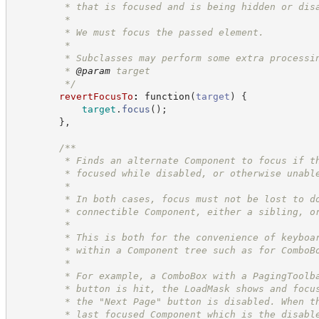
         * that is focused and is being hidden or dis
         *
         * We must focus the passed element.
         *
         * Subclasses may perform some extra processi
         * 
@param
 target
*/
revertFocusTo
:
function
(
target
)
{
target
.
focus
(
)
;
}
,
/**
         * Finds an alternate Component to focus if t
         * focused while disabled, or otherwise unabl
         * 
         * In both cases, focus must not be lost to d
         * connectible Component, either a sibling, o
         *
         * This is both for the convenience of keyboa
         * within a Component tree such as for ComboB
         *
         * For example, a ComboBox with a PagingToolb
         * button is hit, the LoadMask shows and focu
         * the "Next Page" button is disabled. When t
         * last focused Component which is the disabl