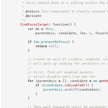
         * focus should move to a sibling within the 
         * 
         * 
@return
{Ext.Component}
A closely related 
         * 
@private
*/
findFocusTarget
:
function
(
)
{
var
 me 
=
this
,
                parentAxis
,
 candidate
,
 len
,
 i
,
 focusT
if
(
me
.
preventRefocus
)
{
return
null
;
}
//
 Create an axis of visible, enabled, st
//
 will walk up looking for ancestors to 
//
//
 First, find all enabled parents.
//
 eslint-disable-next-line max-len
for
(
parentAxis 
=
[
]
,
 candidate 
=
me
.
getR
if
(
!
candidate
.
isDisabled
(
)
)
{
parentAxis
.
unshift
(
candidate
)
;
}
}
//
 Then walk downwards until we encounter