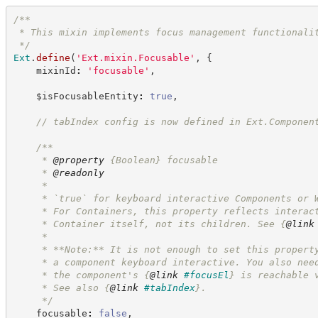
/**
 * This mixin implements focus management functionali
*/
Ext
.
define
(
'
Ext.mixin.Focusable
'
,
{
    mixinId
:
'
focusable
'
,
    $isFocusableEntity
:
true
,
//
 tabIndex config is now defined in Ext.Componen
/**
     * 
@property
{Boolean}
focusable
     * 
@readonly
     *
     * `true` for keyboard interactive Components or 
     * For Containers, this property reflects interac
     * Container itself, not its children. See 
{
@link
     *
     * **Note:** It is not enough to set this propert
     * a component keyboard interactive. You also nee
     * the component's 
{
@link
#focusEl
}
 is reachable 
     * See also 
{
@link
#tabIndex
}
.
*/
    focusable
:
false
,