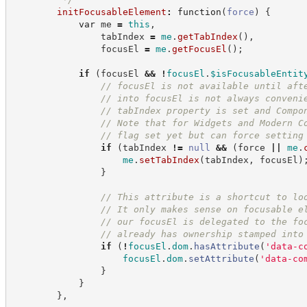
initFocusableElement
:
function
(
force
)
{
var
 me 
=
this
,
                tabIndex 
=
me
.
getTabIndex
(
)
,
                focusEl 
=
me
.
getFocusEl
(
)
;
if
(
focusEl 
&&
!
focusEl
.
$isFocusableEntit
//
 focusEl is not available until aft
//
 into focusEl is not always conveni
//
 tabIndex property is set and Compo
//
 Note that for Widgets and Modern C
//
 flag set yet but can force setting
if
(
tabIndex 
!=
null
&&
(
force 
||
me
.
me
.
setTabIndex
(
tabIndex
,
 focusEl
)
}
//
 This attribute is a shortcut to lo
//
 It only makes sense on focusable e
//
 our focusEl is delegated to the fo
//
 already has ownership stamped into
if
(
!
focusEl
.
dom
.
hasAttribute
(
'
data-c
focusEl
.
dom
.
setAttribute
(
'
data-co
}
}
}
,