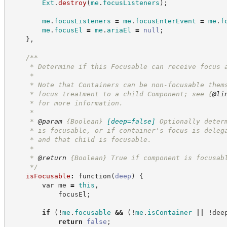
Ext
.
destroy
(
me
.
focusListeners
)
;
me
.
focusListeners
=
me
.
focusEnterEvent
=
me
.
f
me
.
focusEl
=
me
.
ariaEl
=
null
;
}
,
/**
     * Determine if this Focusable can receive focus 
     *
     * Note that Containers can be non-focusable them
     * focus treatment to a child Component; see 
{
@li
     * for more information.
     *
     * 
@param
{Boolean}
[deep=false]
Optionally deter
     * is focusable, or if container's focus is deleg
     * and that child is focusable.
     *
     * 
@return
{Boolean}
True if component is focusab
*/
isFocusable
:
function
(
deep
)
{
var
 me 
=
this
,
            focusEl
;
if
(
!
me
.
focusable
&&
(
!
me
.
isContainer
||
!
dee
return
false
;