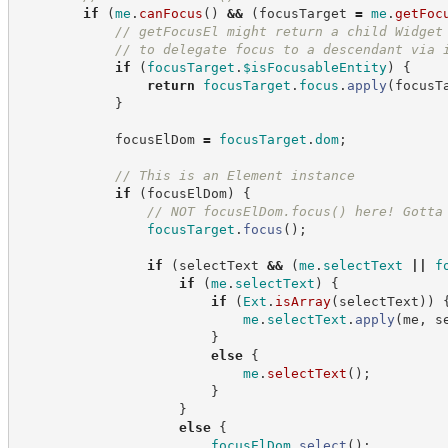
if
(
me
.
canFocus
(
)
&&
(
focusTarget 
=
me
.
getFoc
//
 getFocusEl might return a child Widget
//
 to delegate focus to a descendant via 
if
(
focusTarget
.
$isFocusableEntity
)
{
return
focusTarget
.
focus
.
apply
(
focusT
}
            focusElDom 
=
focusTarget
.
dom
;
//
 This is an Element instance
if
(
focusElDom
)
{
//
 NOT focusElDom.focus() here! Gotta
focusTarget
.
focus
(
)
;
if
(
selectText 
&&
(
me
.
selectText
||
f
if
(
me
.
selectText
)
{
if
(
Ext
.
isArray
(
selectText
)
)
me
.
selectText
.
apply
(
me
,
 s
}
else
{
me
.
selectText
(
)
;
}
}
else
{
focusElDom
.
select
(
)
;