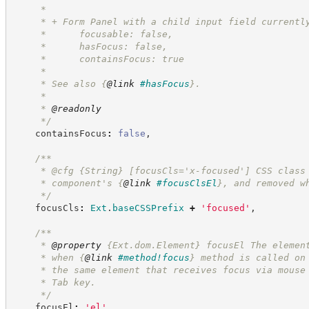
     *
     * + Form Panel with a child input field currentl
     *      focusable: false,
     *      hasFocus: false,
     *      containsFocus: true
     *
     * See also 
{
@link
#hasFocus
}
.
     *
     * 
@readonly
*/
    containsFocus
:
false
,
/**
     * @cfg 
{String}
[focusCls='x-focused'] CSS class
     * component's 
{
@link
#focusClsEl
}
, and removed w
*/
    focusCls
:
Ext
.
baseCSSPrefix
+
'
focused
'
,
/**
     * 
@property
{Ext.dom.Element}
focusEl The elemen
     * when 
{
@link
#method!focus
}
 method is called on
     * the same element that receives focus via mouse
     * Tab key.
*/
    focusEl
:
'
el
'
,