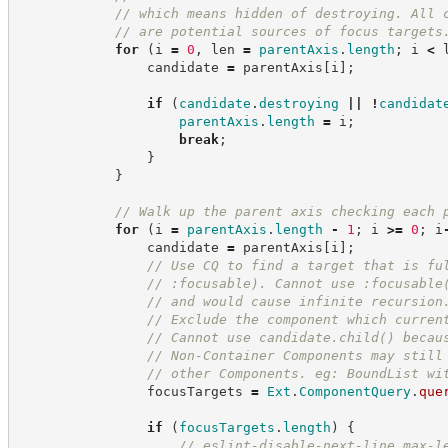
//
 which means hidden of destroying. All 
//
 are potential sources of focus targets
for
(
i 
=
0
,
 len 
=
parentAxis
.
length
;
 i 
<
 
                candidate 
=
 parentAxis
[
i
]
;
if
(
candidate
.
destroying
||
!
candidat
parentAxis
.
length
=
 i
;
break
;
}
}
//
 Walk up the parent axis checking each 
for
(
i 
=
parentAxis
.
length
-
1
;
 i 
>=
0
;
 i
                candidate 
=
 parentAxis
[
i
]
;
//
 Use CQ to find a target that is fu
//
 :focusable). Cannot use :focusable
//
 and would cause infinite recursion
//
 Exclude the component which curren
//
 Cannot use candidate.child() becau
//
 Non-Container Components may still
//
 other Components. eg: BoundList wi
                focusTargets 
=
Ext
.
ComponentQuery
.
que
if
(
focusTargets
.
length
)
{
//
 eslint-disable-next-line max-l