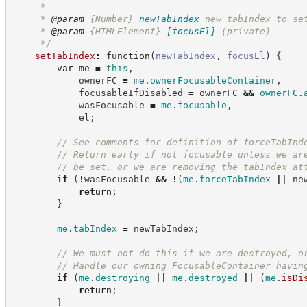
     *
     * 
@param
{Number}
newTabIndex
new tabIndex to se
     * 
@param
{HTMLElement}
[focusEl]
(private)
*/
setTabIndex
:
function
(
newTabIndex
,
focusEl
)
{
var
 me 
=
this
,
            ownerFC 
=
me
.
ownerFocusableContainer
,
            focusableIfDisabled 
=
 ownerFC 
&&
ownerFC
.
            wasFocusable 
=
me
.
focusable
,
            el
;
//
 See comments for definition of forceTabInd
//
 Return early if not focusable unless we ar
//
 be set, or we are removing the tabIndex at
if
(
!
wasFocusable 
&&
!
(
me
.
forceTabIndex
||
 ne
return
;
}
me
.
tabIndex
=
 newTabIndex
;
//
 We must not do this if we are destroyed, o
//
 Handle our owning FocusableContainer havin
if
(
me
.
destroying
||
me
.
destroyed
||
(
me
.
isDi
return
;
}