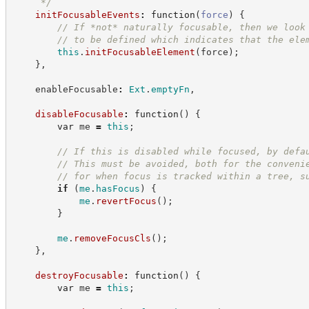
*/
initFocusableEvents
:
function
(
force
)
{
//
 If *not* naturally focusable, then we look
//
 to be defined which indicates that the ele
this
.
initFocusableElement
(
force
)
;
}
,
    enableFocusable
:
Ext
.
emptyFn
,
disableFocusable
:
function
(
)
{
var
 me 
=
this
;
//
 If this is disabled while focused, by defa
//
 This must be avoided, both for the conveni
//
 for when focus is tracked within a tree, s
if
(
me
.
hasFocus
)
{
me
.
revertFocus
(
)
;
}
me
.
removeFocusCls
(
)
;
}
,
destroyFocusable
:
function
(
)
{
var
 me 
=
this
;