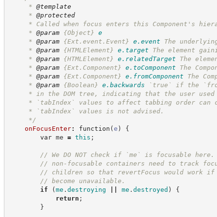
     * 
@template
     * 
@protected
     * Called when focus enters this Component's hier
     * 
@param
{Object}
e
     * 
@param
{Ext.event.Event}
e.event
The underlyin
     * 
@param
{HTMLElement}
e.target
The element gain
     * 
@param
{HTMLElement}
e.relatedTarget
The eleme
     * 
@param
{Ext.Component}
e.toComponent
The Compo
     * 
@param
{Ext.Component}
e.fromComponent
The Com
     * 
@param
{Boolean}
e.backwards
`true` if the `fr
     * in the DOM tree, indicating that the user used
     * `tabIndex` values to affect tabbing order can 
     * `tabIndex` values is not advised.
*/
onFocusEnter
:
function
(
e
)
{
var
 me 
=
this
;
//
 We DO NOT check if `me` is focusable here.
//
 non-focusable containers need to track foc
//
 children so that revertFocus would work if
//
 become unavailable.
if
(
me
.
destroying
||
me
.
destroyed
)
{
return
;
}