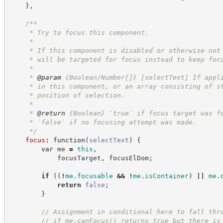
}
,
/**
     * Try to focus this component.
     *
     * If this component is disabled or otherwise not
     * will be targeted for focus instead to keep foc
     *
     * 
@param
 {Boolean/Number[]} [selectText] If appl
     * in this component, or an array consisting of s
     * position of selection.
     *
     * 
@return
{Boolean}
`true` if focus target was f
     * `false` if no focusing attempt was made.
*/
focus
:
function
(
selectText
)
{
var
 me 
=
this
,
            focusTarget
,
 focusElDom
;
if
(
(
!
me
.
focusable
&&
!
me
.
isContainer
)
||
me
.
return
false
;
}
//
 Assignment in conditional here to fall thr
//
 if me.canFocus() returns true but there is