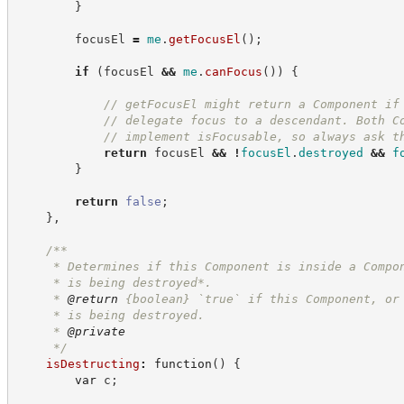
}
        focusEl 
=
me
.
getFocusEl
(
)
;
if
(
focusEl 
&&
me
.
canFocus
(
)
)
{
//
 getFocusEl might return a Component if
//
 delegate focus to a descendant. Both C
//
 implement isFocusable, so always ask t
return
 focusEl 
&&
!
focusEl
.
destroyed
&&
f
}
return
false
;
}
,
/**
     * Determines if this Component is inside a Compo
     * is being destroyed*.
     * 
@return
{boolean}
`true` if this Component, or
     * is being destroyed.
     * 
@private
*/
isDestructing
:
function
(
)
{
var
 c
;