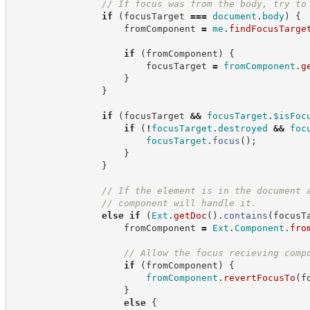
//
 If focus was from the body, try to
if
(
focusTarget 
===
document
.
body
)
{
                    fromComponent 
=
me
.
findFocusTarge
if
(
fromComponent
)
{
                        focusTarget 
=
fromComponent
.
g
}
}
if
(
focusTarget 
&&
focusTarget
.
$isFoc
if
(
!
focusTarget
.
destroyed
&&
foc
focusTarget
.
focus
(
)
;
}
}
//
 If the element is in the document 
//
 component will handle it.
else
if
(
Ext
.
getDoc
(
)
.
contains
(
focusT
                    fromComponent 
=
Ext
.
Component
.
fro
//
 Allow the focus recieving comp
if
(
fromComponent
)
{
fromComponent
.
revertFocusTo
(
f
}
else
{