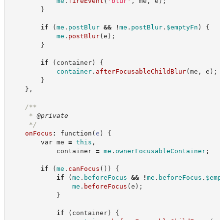
me
.
fireEvent
(
'
blur
'
,
 me
,
 e
)
;
}
if
(
me
.
postBlur
&&
!
me
.
postBlur
.
$emptyFn
)
{
me
.
postBlur
(
e
)
;
}
if
(
container
)
{
container
.
afterFocusableChildBlur
(
me
,
 e
)
;
}
}
,
/**
     * 
@private
*/
onFocus
:
function
(
e
)
{
var
 me 
=
this
,
            container 
=
me
.
ownerFocusableContainer
;
if
(
me
.
canFocus
(
)
)
{
if
(
me
.
beforeFocus
&&
!
me
.
beforeFocus
.
$em
me
.
beforeFocus
(
e
)
;
}
if
(
container
)
{