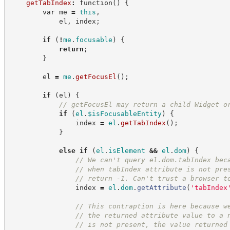
getTabIndex
:
function
(
)
{
var
 me 
=
this
,
            el
,
 index
;
if
(
!
me
.
focusable
)
{
return
;
}
        el 
=
me
.
getFocusEl
(
)
;
if
(
el
)
{
//
 getFocusEl may return a child Widget o
if
(
el
.
$isFocusableEntity
)
{
                index 
=
el
.
getTabIndex
(
)
;
}
else
if
(
el
.
isElement
&&
el
.
dom
)
{
//
 We can't query el.dom.tabIndex bec
//
 when tabIndex attribute is not pre
//
 return -1. Can't trust a browser t
                index 
=
el
.
dom
.
getAttribute
(
'
tabIndex
//
 This contraption is here because w
//
 the returned attribute value to a 
//
 is not present, the value returned