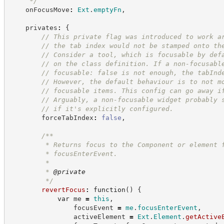
*/
    onFocusMove
:
Ext
.
emptyFn
,
    privates
:
{
//
 This private flag was introduced to work a
//
 the tab index would not be stamped onto th
//
 Consider a tool, which is focusable by def
//
 on the class definition. If a non-focusabl
//
 focusable: false is not enough, the tabInd
//
 However, the default behaviour is to not m
//
 focusable items. This config can go away i
//
 Arguably, a non-focusable widget probably 
//
 if it's explicitly configured.
        forceTabIndex
:
false
,
/**
         * Returns focus to the Component or element 
         * focusEnterEvent.
         *
         * 
@private
*/
revertFocus
:
function
(
)
{
var
 me 
=
this
,
                focusEvent 
=
me
.
focusEnterEvent
,
                activeElement 
=
Ext
.
Element
.
getActive