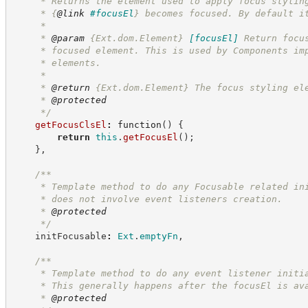
     * Returns the element used to apply focus stylin
     * 
{
@link
#focusEl
}
 becomes focused. By default i
     *
     * 
@param
{Ext.dom.Element}
[focusEl]
Return focu
     * focused element. This is used by Components im
     * elements.
     *
     * 
@return
{Ext.dom.Element}
The focus styling el
     * 
@protected
*/
getFocusClsEl
:
function
(
)
{
return
this
.
getFocusEl
(
)
;
}
,
/**
     * Template method to do any Focusable related in
     * does not involve event listeners creation.
     * 
@protected
*/
    initFocusable
:
Ext
.
emptyFn
,
/**
     * Template method to do any event listener initi
     * This generally happens after the focusEl is av
     * 
@protected