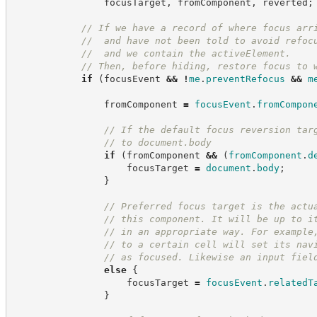
                focusTarget
,
 fromComponent
,
 reverted
;
//
 If we have a record of where focus arr
//
  and have not been told to avoid refoc
//
  and we contain the activeElement.
//
 Then, before hiding, restore focus to 
if
(
focusEvent 
&&
!
me
.
preventRefocus
&&
m
                fromComponent 
=
focusEvent
.
fromCompon
//
 If the default focus reversion tar
//
 to document.body
if
(
fromComponent 
&&
(
fromComponent
.
d
                    focusTarget 
=
document
.
body
;
}
//
 Preferred focus target is the actu
//
 this component. It will be up to i
//
 in an appropriate way. For example
//
 to a certain cell will set its nav
//
 as focused. Likewise an input fiel
else
{
                    focusTarget 
=
focusEvent
.
relatedT
}