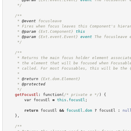
*/
/**
     * 
@event
 focusleave
     * Fires when focus leaves this Component's hiera
     * 
@param
{Ext.Component}
this
     * 
@param
{Ext.event.Event}
event
The focusleave 
*/
/**
     * Returns the main focus holder element associat
     * the element that will be focused when Focusabl
     * called. For most Focusables, this will be the 
     *
     * 
@return
{Ext.dom.Element}
     * 
@protected
*/
getFocusEl
:
function
(
/*
 private e 
*/
)
{
var
 focusEl 
=
this
.
focusEl
;
return
 focusEl 
&&
focusEl
.
dom
?
focusEl
:
nul
}
,
/**