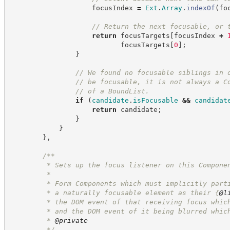
                    focusIndex 
=
Ext
.
Array
.
indexOf
(
fo
//
 Return the next focusable, or 
return
 focusTargets
[
focusIndex 
+
                           focusTargets
[
0
]
;
}
//
 We found no focusable siblings in 
//
 be focusable, it is not always a C
//
 of a BoundList.
if
(
candidate
.
isFocusable
&&
candidat
return
 candidate
;
}
}
}
,
/**
         * Sets up the focus listener on this Compone
         *
         * Form Components which must implicitly part
         * a naturally focusable element as their 
{
@l
         * the DOM event of that receiving focus whic
         * and the DOM event of it being blurred whic
         * 
@private
*/