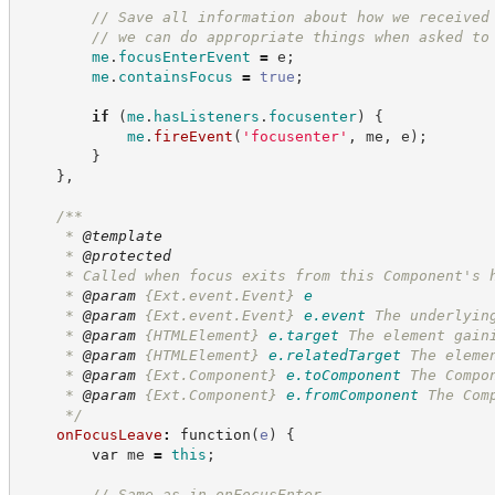
//
 Save all information about how we received
//
 we can do appropriate things when asked to
me
.
focusEnterEvent
=
 e
;
me
.
containsFocus
=
true
;
if
(
me
.
hasListeners
.
focusenter
)
{
me
.
fireEvent
(
'
focusenter
'
,
 me
,
 e
)
;
}
}
,
/**
     * 
@template
     * 
@protected
     * Called when focus exits from this Component's 
     * 
@param
{Ext.event.Event}
e
     * 
@param
{Ext.event.Event}
e.event
The underlyin
     * 
@param
{HTMLElement}
e.target
The element gain
     * 
@param
{HTMLElement}
e.relatedTarget
The eleme
     * 
@param
{Ext.Component}
e.toComponent
The Compo
     * 
@param
{Ext.Component}
e.fromComponent
The Com
*/
onFocusLeave
:
function
(
e
)
{
var
 me 
=
this
;
//
 Same as in onFocusEnter