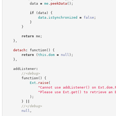
            data 
=
me
.
peekData
(
)
;
if
(
data
)
{
data
.
isSynchronized
=
false
;
}
}
return
 me
;
}
,
detach
:
function
(
)
{
return
(
this
.
dom
=
null
)
;
}
,
    addListener
:
//
<debug>
function
(
)
{
Ext
.
raise
(
"
Cannot use addListener() on Ext.dom.
"
Please use Ext.get() to retrieve an 
)
;
}
||
//
</debug>
null
,