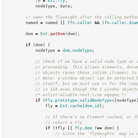
            fn 
=
Ext
.
fly
,
            nodeType
,
 data
;
//
 name the flyweight after the calling metho
        named 
=
 named 
||
(
fn
.
caller
&&
(
fn
.
caller
.
$na
        dom 
=
Ext
.
getDom
(
dom
)
;
if
(
dom
)
{
            nodeType 
=
dom
.
nodeType
;
//
 check if we have a valid node type or 
//
 proceeding. This allows elements, docu
//
 objects (even those inside iframes) to
//
 Note: a window object can be detected 
//
 itself, but we must use == for the com
//
 in IE8 even though the 2 window object
/*
 eslint-disable-next-line eqeqeq 
*/
if
(
Fly
.
prototype
.
validNodeTypes
[
nodeType
                fly 
=
Ext
.
cache
[
dom
.
id
]
;
//
 If there's no Element cached, or t
//
 return a Fly
if
(
!
fly 
||
fly
.
dom
!==
 dom
)
{
//
 Since the `flyweights` map is 