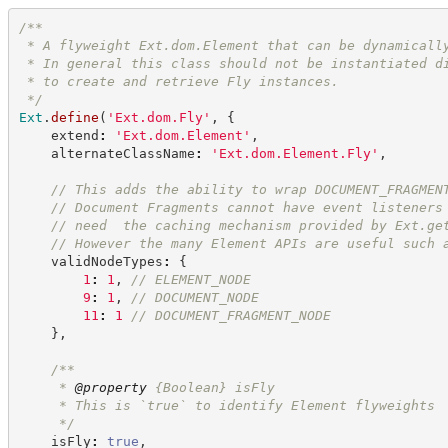
/**
 * A flyweight Ext.dom.Element that can be dynamicall
 * In general this class should not be instantiated d
 * to create and retrieve Fly instances.
*/
Ext
.
define
(
'
Ext.dom.Fly
'
,
{
    extend
:
'
Ext.dom.Element
'
,
    alternateClassName
:
'
Ext.dom.Element.Fly
'
,
//
 This adds the ability to wrap DOCUMENT_FRAGMEN
//
 Document Fragments cannot have event listeners
//
 need  the caching mechanism provided by Ext.ge
//
 However the many Element APIs are useful such 
    validNodeTypes
:
{
1
:
1
,
//
 ELEMENT_NODE
9
:
1
,
//
 DOCUMENT_NODE
11
:
1
//
 DOCUMENT_FRAGMENT_NODE
}
,
/**
     * 
@property
{Boolean}
isFly
     * This is `true` to identify Element flyweights
*/
    isFly
:
true
,