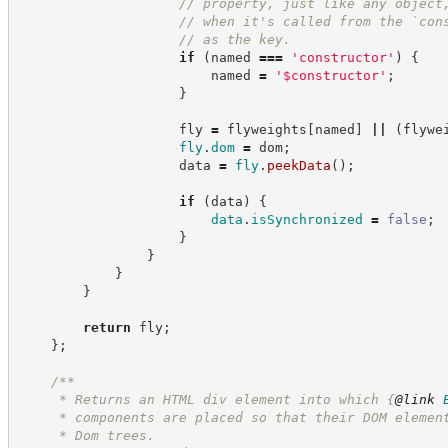
//
 property, just like any object
//
 when it's called from the `con
//
 as the key.
if
(
named 
===
'
constructor
'
)
{
                        named 
=
'
$constructor
'
;
}
                    fly 
=
 flyweights
[
named
]
||
(
flywe
fly
.
dom
=
 dom
;
                    data 
=
fly
.
peekData
(
)
;
if
(
data
)
{
data
.
isSynchronized
=
false
;
}
}
}
}
return
 fly
;
}
;
/**
     * Returns an HTML div element into which 
{
@link
     * components are placed so that their DOM elemen
     * Dom trees.