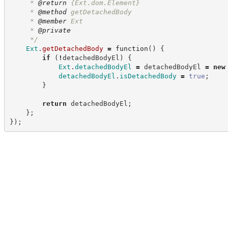
     * 
@return
{Ext.dom.Element}
     * 
@method
 getDetachedBody
     * 
@member
 Ext
     * 
@private
*/
Ext
.
getDetachedBody
=
function
(
)
{
if
(
!
detachedBodyEl
)
{
Ext
.
detachedBodyEl
=
 detachedBodyEl 
=
new
detachedBodyEl
.
isDetachedBody
=
true
;
}
return
 detachedBodyEl
;
}
;
}
)
;