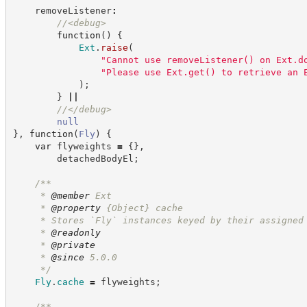
    removeListener
:
//
<debug>
function
(
)
{
Ext
.
raise
(
"
Cannot use removeListener() on Ext.d
"
Please use Ext.get() to retrieve an 
)
;
}
||
//
</debug>
null
}
,
function
(
Fly
)
{
var
 flyweights 
=
{
}
,
        detachedBodyEl
;
/**
     * 
@member
 Ext
     * 
@property
{Object}
cache
     * Stores `Fly` instances keyed by their assigned
     * 
@readonly
     * 
@private
     * 
@since
 5.0.0
*/
Fly
.
cache
=
 flyweights
;
/**