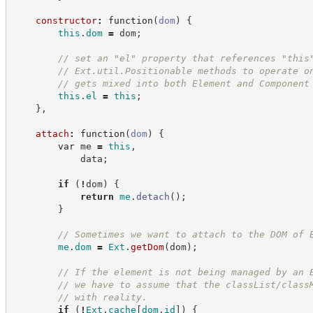
constructor
:
function
(
dom
)
{
this
.
dom
=
 dom
;
//
 set an "el" property that references "this
//
 Ext.util.Positionable methods to operate o
//
 gets mixed into both Element and Component
this
.
el
=
this
;
}
,
attach
:
function
(
dom
)
{
var
 me 
=
this
,
            data
;
if
(
!
dom
)
{
return
me
.
detach
(
)
;
}
//
 Sometimes we want to attach to the DOM of 
me
.
dom
=
Ext
.
getDom
(
dom
)
;
//
 If the element is not being managed by an 
//
 we have to assume that the classList/class
//
 with reality.
if
(
!
Ext
.
cache
[
dom
.
id
]
)
{