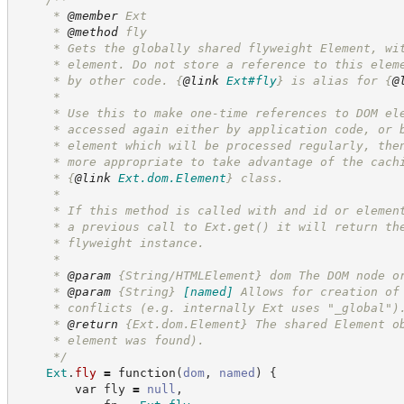
     * 
@member
 Ext
     * 
@method
 fly
     * Gets the globally shared flyweight Element, wi
     * element. Do not store a reference to this elem
     * by other code. 
{
@link
Ext#fly
}
 is alias for 
{
@
     *
     * Use this to make one-time references to DOM el
     * accessed again either by application code, or 
     * element which will be processed regularly, the
     * more appropriate to take advantage of the cach
     * 
{
@link
Ext.dom.Element
}
 class.
     * 
     * If this method is called with and id or elemen
     * a previous call to Ext.get() it will return th
     * flyweight instance.
     *
     * 
@param
 {String/HTMLElement} dom The DOM node o
     * 
@param
{String}
[named]
Allows for creation of
     * conflicts (e.g. internally Ext uses "_global")
     * 
@return
{Ext.dom.Element}
The shared Element o
     * element was found).
*/
Ext
.
fly
=
function
(
dom
,
named
)
{
var
 fly 
=
null
,