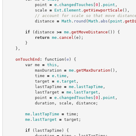
            point 
=
e
.
changedTouches
[
0
]
.
point
,
            scale 
=
Ext
.
Element
.
getViewportScale
(
)
,
//
 account for scale so that move distanc
            distance 
=
Math
.
round
(
Math
.
abs
(
point
.
getD
if
(
distance 
>=
me
.
getMoveDistance
(
)
)
{
return
me
.
cancel
(
e
)
;
}
}
,
onTouchEnd
:
function
(
e
)
{
var
 me 
=
this
,
            maxDuration 
=
me
.
getMaxDuration
(
)
,
            time 
=
e
.
time
,
            target 
=
e
.
target
,
            lastTapTime 
=
me
.
lastTapTime
,
            lastTarget 
=
me
.
lastTarget
,
            point 
=
e
.
changedTouches
[
0
]
.
point
,
            duration
,
 scale
,
 distance
;
me
.
lastTapTime
=
 time
;
me
.
lastTarget
=
 target
;
if
(
lastTapTime
)
{
            duration 
=
 time 
-
 lastTapTime
;