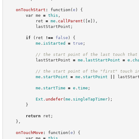
onTouchStart
:
function
(
e
)
{
var
 me 
=
this
,
            ret 
=
me
.
callParent
(
[
e
]
)
,
            lastStartPoint
;
if
(
ret 
!==
false
)
{
me
.
isStarted
=
true
;
//
 the start point of the last touch that
            lastStartPoint 
=
me
.
lastStartPoint
=
e
.
ch
//
 the start point of the "first" touch i
me
.
startPoint
=
me
.
startPoint
||
 lastStar
me
.
startTime
=
e
.
time
;
Ext
.
undefer
(
me
.
singleTapTimer
)
;
}
return
 ret
;
}
,
onTouchMove
:
function
(
e
)
{
var
 me 
=
this
,