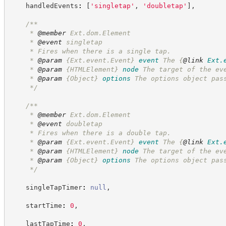
    handledEvents
:
[
'
singletap
'
,
'
doubletap
'
]
,
/**
     * 
@member
 Ext.dom.Element
     * 
@event
 singletap
     * Fires when there is a single tap.
     * 
@param
{Ext.event.Event}
event
The 
{
@link
Ext.
     * 
@param
{HTMLElement}
node
The target of the ev
     * 
@param
{Object}
options
The options object pas
*/
/**
     * 
@member
 Ext.dom.Element
     * 
@event
 doubletap
     * Fires when there is a double tap.
     * 
@param
{Ext.event.Event}
event
The 
{
@link
Ext.
     * 
@param
{HTMLElement}
node
The target of the ev
     * 
@param
{Object}
options
The options object pas
*/
    singleTapTimer
:
null
,
    startTime
:
0
,
    lastTapTime
:
0
,