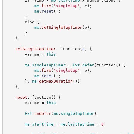
if
(
time 
-
me
.
startTime
>
 maxDuration
)
{
me
.
fire
(
'
singletap
'
,
 e
)
;
me
.
reset
(
)
;
}
else
{
me
.
setSingleTapTimer
(
e
)
;
}
}
,
setSingleTapTimer
:
function
(
e
)
{
var
 me 
=
this
;
me
.
singleTapTimer
=
Ext
.
defer
(
function
(
)
{
me
.
fire
(
'
singletap
'
,
 e
)
;
me
.
reset
(
)
;
}
,
me
.
getMaxDuration
(
)
)
;
}
,
reset
:
function
(
)
{
var
 me 
=
this
;
Ext
.
undefer
(
me
.
singleTapTimer
)
;
me
.
startTime
=
me
.
lastTapTime
=
0
;