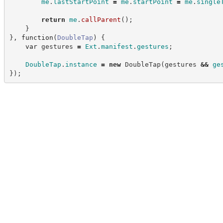
me
.
lastStartPoint
=
me
.
startPoint
=
me
.
single
return
me
.
callParent
(
)
;
}
}
,
function
(
DoubleTap
)
{
var
 gestures 
=
Ext
.
manifest
.
gestures
;
DoubleTap
.
instance
=
new
DoubleTap
(
gestures 
&&
ge
}
)
;