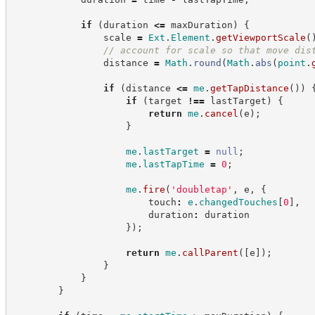
if
(
duration 
<=
 maxDuration
)
{
                scale 
=
Ext
.
Element
.
getViewportScale
(
//
 account for scale so that move dis
                distance 
=
Math
.
round
(
Math
.
abs
(
point
.
if
(
distance 
<=
me
.
getTapDistance
(
)
)
if
(
target 
!==
 lastTarget
)
{
return
me
.
cancel
(
e
)
;
}
me
.
lastTarget
=
null
;
me
.
lastTapTime
=
0
;
me
.
fire
(
'
doubletap
'
,
 e
,
{
                        touch
:
e
.
changedTouches
[
0
]
,
                        duration
:
 duration
}
)
;
return
me
.
callParent
(
[
e
]
)
;
}
}
}