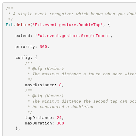
/**
 * A simple event recognizer which knows when you dou
*/
Ext
.
define
(
'
Ext.event.gesture.DoubleTap
'
,
{
    extend
:
'
Ext.event.gesture.SingleTouch
'
,
    priority
:
300
,
    config
:
{
/**
         * @cfg 
{Number}
         * The maximum distance a touch can move with
*/
        moveDistance
:
8
,
/**
         * @cfg 
{Number}
         * The minimum distance the second tap can oc
         * be considered a doubletap
*/
        tapDistance
:
24
,
        maxDuration
:
300
}
,