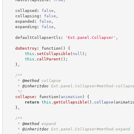
    collapsed
:
false
,
    collapsing
:
false
,
    expanded
:
false
,
    expanding
:
false
,
    defaultCollapserCls
:
'
Ext.panel.Collapser
'
,
doDestroy
:
function
(
)
{
this
.
setCollapsible
(
null
)
;
this
.
callParent
(
)
;
}
,
/**
     * 
@method
 collapse
     * 
@inheritdoc
 Ext.panel.Collapser#method-collaps
*/
collapse
:
function
(
animation
)
{
return
this
.
getCollapsible
(
)
.
collapse
(
animati
}
,
/**
     * 
@method
 expand
     * 
@inheritdoc
 Ext.panel.Collapser#method-expand