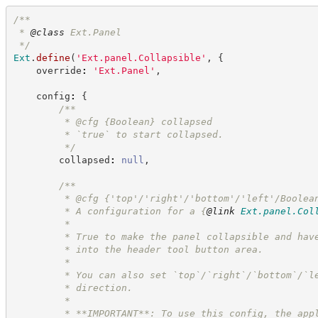
/**
 * 
@class
 Ext.Panel
*/
Ext
.
define
(
'
Ext.panel.Collapsible
'
,
{
    override
:
'
Ext.Panel
'
,
    config
:
{
/**
         * @cfg 
{Boolean}
collapsed
         * `true` to start collapsed.
*/
        collapsed
:
null
,
/**
         * @cfg {'top'/'right'/'bottom'/'left'/Boolea
         * A configuration for a 
{
@link
Ext.panel.Col
         *
         * True to make the panel collapsible and hav
         * into the header tool button area.
         *
         * You can also set `top`/`right`/`bottom`/`l
         * direction.
         *
         * **IMPORTANT**: To use this config, the app