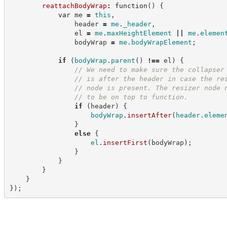
reattachBodyWrap
:
function
(
)
{
var
 me 
=
this
,
                header 
=
me
.
_header
,
                el 
=
me
.
maxHeightElement
||
me
.
elemen
                bodyWrap 
=
me
.
bodyWrapElement
;
if
(
bodyWrap
.
parent
(
)
!==
 el
)
{
//
 We need to make sure the collapser
//
 is after the header in case the re
//
 node is present. The resizer node 
//
 to be on top to function.
if
(
header
)
{
bodyWrap
.
insertAfter
(
header
.
eleme
}
else
{
el
.
insertFirst
(
bodyWrap
)
;
}
}
}
}
}
)
;