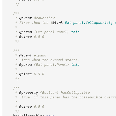
*/
/**
     * 
@event
 drawershow
     * Fires then the 
{
@link
Ext.panel.Collapser#cfg-
     *
     * 
@param
{Ext.panel.Panel}
this
     * 
@since
 6.5.0
*/
/**
     * 
@event
 expand
     * Fires when the expand starts.
     * 
@param
{Ext.panel.Panel}
this
     *
     * 
@since
 6.5.0
*/
/**
     * 
@property
{Boolean}
hasCollapsible
     * `true` if this panel has the collapsible overr
     *
     * 
@since
 6.5.0
*/
    hasCollapsible
:
true
,