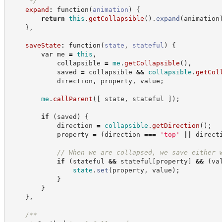
*/
expand
:
function
(
animation
)
{
return
this
.
getCollapsible
(
)
.
expand
(
animation
}
,
saveState
:
function
(
state
,
stateful
)
{
var
 me 
=
this
,
            collapsible 
=
me
.
getCollapsible
(
)
,
            saved 
=
 collapsible 
&&
collapsible
.
getCol
            direction
,
 property
,
 value
;
me
.
callParent
(
[
 state
,
 stateful 
]
)
;
if
(
saved
)
{
            direction 
=
collapsible
.
getDirection
(
)
;
            property 
=
(
direction 
===
'
top
'
||
 direct
//
 When we are collapsed, we save either 
if
(
stateful 
&&
 stateful
[
property
]
&&
(
va
state
.
set
(
property
,
 value
)
;
}
}
}
,
/**