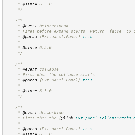
     * 
@since
 6.5.0
*/
/**
     * 
@event
 beforeexpand
     * Fires before expand starts. Return `false` to 
     * 
@param
{Ext.panel.Panel}
this
     *
     * 
@since
 6.5.0
*/
/**
     * 
@event
 collapse
     * Fires when the collapse starts.
     * 
@param
{Ext.panel.Panel}
this
     *
     * 
@since
 6.5.0
*/
/**
     * 
@event
 drawerhide
     * Fires then the 
{
@link
Ext.panel.Collapser#cfg-
     *
     * 
@param
{Ext.panel.Panel}
this
     * 
@since
 6.5.0