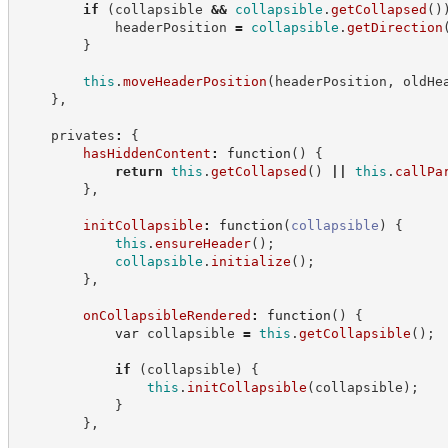
if
(
collapsible 
&&
collapsible
.
getCollapsed
(
)
            headerPosition 
=
collapsible
.
getDirection
}
this
.
moveHeaderPosition
(
headerPosition
,
 oldHe
}
,
    privates
:
{
hasHiddenContent
:
function
(
)
{
return
this
.
getCollapsed
(
)
||
this
.
callPa
}
,
initCollapsible
:
function
(
collapsible
)
{
this
.
ensureHeader
(
)
;
collapsible
.
initialize
(
)
;
}
,
onCollapsibleRendered
:
function
(
)
{
var
 collapsible 
=
this
.
getCollapsible
(
)
;
if
(
collapsible
)
{
this
.
initCollapsible
(
collapsible
)
;
}
}
,