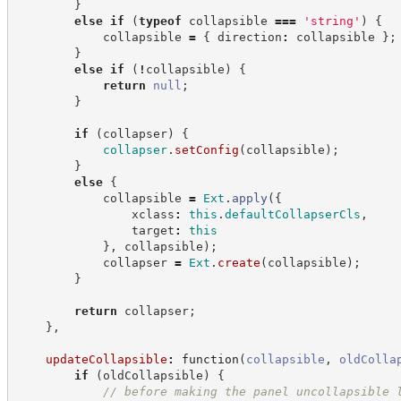
}
else
if
(
typeof
 collapsible 
===
'
string
'
)
{
            collapsible 
=
{
 direction
:
 collapsible 
}
;
}
else
if
(
!
collapsible
)
{
return
null
;
}
if
(
collapser
)
{
collapser
.
setConfig
(
collapsible
)
;
}
else
{
            collapsible 
=
Ext
.
apply
(
{
                xclass
:
this
.
defaultCollapserCls
,
                target
:
this
}
,
 collapsible
)
;
            collapser 
=
Ext
.
create
(
collapsible
)
;
}
return
 collapser
;
}
,
updateCollapsible
:
function
(
collapsible
,
oldColla
if
(
oldCollapsible
)
{
//
 before making the panel uncollapsible 