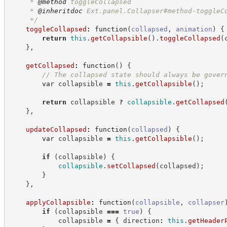
     * 
@method
 toggleCollapsed
     * 
@inheritdoc
 Ext.panel.Collapser#method-toggleC
*/
toggleCollapsed
:
function
(
collapsed
,
animation
)
{
return
this
.
getCollapsible
(
)
.
toggleCollapsed
(
}
,
getCollapsed
:
function
(
)
{
//
 The collapsed state should always be gover
var
 collapsible 
=
this
.
getCollapsible
(
)
;
return
 collapsible 
?
collapsible
.
getCollapsed
}
,
updateCollapsed
:
function
(
collapsed
)
{
var
 collapsible 
=
this
.
getCollapsible
(
)
;
if
(
collapsible
)
{
collapsible
.
setCollapsed
(
collapsed
)
;
}
}
,
applyCollapsible
:
function
(
collapsible
,
collapser
if
(
collapsible 
===
true
)
{
            collapsible 
=
{
 direction
:
this
.
getHeader