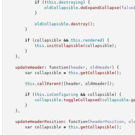
if
(
!
this
.
destroying
)
{
oldCollapsible
.
doExpandCollapse
(
false
}
oldCollapsible
.
destroy
(
)
;
}
if
(
collapsible 
&&
this
.
rendered
)
{
this
.
initCollapsible
(
collapsible
)
;
}
}
,
updateHeader
:
function
(
header
,
oldHeader
)
{
var
 collapsible 
=
this
.
getCollapsible
(
)
;
this
.
callParent
(
[
header
,
 oldHeader
]
)
;
if
(
this
.
isConfiguring
&&
 collapsible
)
{
collapsible
.
toggleCollapsed
(
collapsible
.
g
}
}
,
updateHeaderPosition
:
function
(
headerPosition
,
ol
var
 collapsible 
=
this
.
getCollapsible
(
)
;