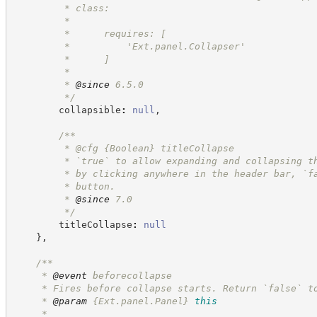
         * class:
         *
         *      requires: [
         *          'Ext.panel.Collapser'
         *      ]
         *
         * 
@since
 6.5.0
*/
        collapsible
:
null
,
/**
         * @cfg 
{Boolean}
titleCollapse
         * `true` to allow expanding and collapsing t
         * by clicking anywhere in the header bar, `f
         * button.
         * 
@since
 7.0
*/
        titleCollapse
:
null
}
,
/**
     * 
@event
 beforecollapse
     * Fires before collapse starts. Return `false` t
     * 
@param
{Ext.panel.Panel}
this
     *