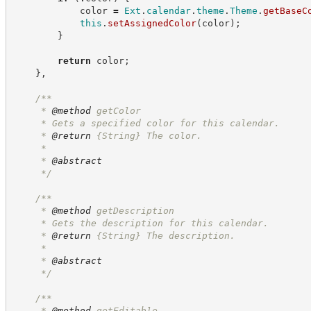
            color 
=
Ext
.
calendar
.
theme
.
Theme
.
getBaseC
this
.
setAssignedColor
(
color
)
;
}
return
 color
;
}
,
/**
     * 
@method
 getColor
     * Gets a specified color for this calendar.
     * 
@return
{String}
The color.
     *
     * 
@abstract
*/
/**
     * 
@method
 getDescription
     * Gets the description for this calendar.
     * 
@return
{String}
The description.
     *
     * 
@abstract
*/
/**
     * 
@method
 getEditable