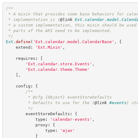
/**
 * A mixin that provides some base behaviors for cale
 * implementation is 
{
@link
Ext.calendar.model.Calend
 * a custom implementation, this mixin should be used
 * parts of the API need to be implemented.
*/
Ext
.
define
(
'
Ext.calendar.model.CalendarBase
'
,
{
    extend
:
'
Ext.Mixin
'
,
    requires
:
[
'
Ext.calendar.store.Events
'
,
'
Ext.calendar.theme.Theme
'
]
,
    config
:
{
/**
         * @cfg 
{Object}
eventStoreDefaults
         * Defaults to use for the 
{
@link
#events
}
 st
*/
        eventStoreDefaults
:
{
            type
:
'
calendar-events
'
,
            proxy
:
{
                type
:
'
ajax
'
}