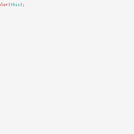
olor
(
this
)
;