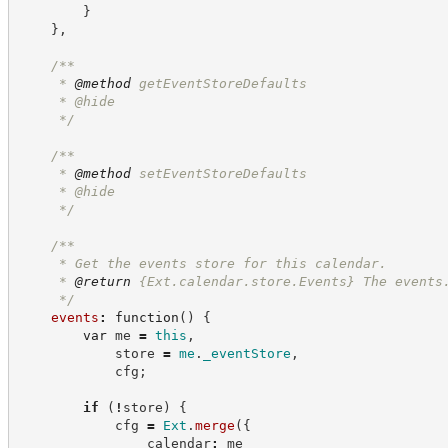
}
}
,
/**
     * 
@method
 getEventStoreDefaults
     * @hide
*/
/**
     * 
@method
 setEventStoreDefaults
     * @hide
*/
/**
     * Get the events store for this calendar.
     * 
@return
{Ext.calendar.store.Events}
The events
*/
events
:
function
(
)
{
var
 me 
=
this
,
            store 
=
me
.
_eventStore
,
            cfg
;
if
(
!
store
)
{
            cfg 
=
Ext
.
merge
(
{
                calendar
:
 me