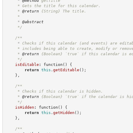
     * 
@method
 getTitle
     * Gets the title for this calendar.
     * 
@return
{String}
The title.
     *
     * 
@abstract
*/
/**
     * Checks if this calendar (and events) are edita
     * includes being able to create, modify or remov
     * 
@return
{Boolean}
`true` if this calendar is e
*/
isEditable
:
function
(
)
{
return
this
.
getEditable
(
)
;
}
,
/**
     * Checks if this calendar is hidden.
     * 
@return
{Boolean}
`true` if the calendar is hi
*/
isHidden
:
function
(
)
{
return
this
.
getHidden
(
)
;
}
,
/**