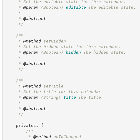
     * Set the editable state for this calendar.
     * 
@param
{Boolean}
editable
The editable state.
     *
     * 
@abstract
*/
/**
     * 
@method
 setHidden
     * Set the hidden state for this calendar.
     * 
@param
{Boolean}
hidden
The hidden state.
     *
     * 
@abstract
*/
/**
     * 
@method
 setTitle
     * Set the title for this calendar.
     * 
@param
{String}
title
The title.
     *
     * 
@abstract
*/
    privates
:
{
/**
         * 
@method
 onIdChanged