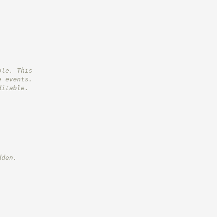
ble. This
e events.
ditable.
dden.