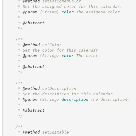
     * 
@method
 setAssignedColor
     * Set the assigned color for this calendar.
     * 
@param
{String}
color
The assigned color.
     *
     * 
@abstract
*/
/**
     * 
@method
 setColor
     * Set the color for this calendar.
     * 
@param
{String}
color
The color.
     *
     * 
@abstract
*/
/**
     * 
@method
 setDescription
     * Set the description for this calendar.
     * 
@param
{String}
description
The description.
     *
     * 
@abstract
*/
/**
     * 
@method
 setEditable