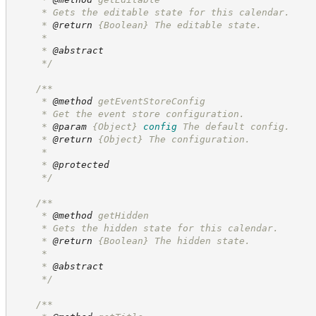
     * Gets the editable state for this calendar.
     * 
@return
{Boolean}
The editable state.
     *
     * 
@abstract
*/
/**
     * 
@method
 getEventStoreConfig
     * Get the event store configuration.
     * 
@param
{Object}
config
The default config.
     * 
@return
{Object}
The configuration.
     * 
     * 
@protected
*/
/**
     * 
@method
 getHidden
     * Gets the hidden state for this calendar.
     * 
@return
{Boolean}
The hidden state.
     *
     * 
@abstract
*/
/**