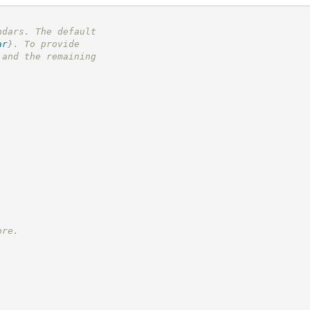
ndars. The default
ar
}
. To provide
 and the remaining
ore.