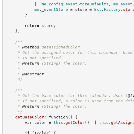
}
,
me
.
config
.
eventStoreDefaults
,
me
.
event
me
.
_eventStore
=
 store 
=
Ext
.
Factory
.
stor
}
return
 store
;
}
,
/**
     * 
@method
 getAssignedColor
     * Get the assigned color for this calendar. Used
     * is not specified.
     * 
@return
{String}
The color.
     *
     * 
@abstract
*/
/**
     * Get the base color for this calendar. Uses 
{
@l
     * If not specified, a color is used from the def
     * 
@return
{String}
The color.
*/
getBaseColor
:
function
(
)
{
var
 color 
=
this
.
getColor
(
)
||
this
.
getAssign
if
(
!
color
)
{