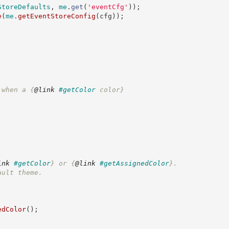
StoreDefaults
,
me
.
get
(
'
eventCfg
'
)
)
;
e
(
me
.
getEventStoreConfig
(
cfg
)
)
;
 when a 
{
@link
#getColor
 color}
ink
#getColor
}
 or 
{
@link
#getAssignedColor
}
.
ault theme.
edColor
(
)
;