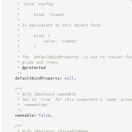
     * `bind` config:
     *
     *      bind: '{name}'
     *
     * Is equivalent to this object form:
     *
     *      bind: {
     *          value: '{name}'
     *      }
     *
     * The `defaultBindProperty` is set to "value" fo
     * grids and trees.
     * 
@protected
*/
    defaultBindProperty
:
null
,
/**
     * @cfg 
{Boolean}
nameable
     * Set to `true` for this component's `name` prop
     * `nameHolder`.
*/
    nameable
:
false
,
/**
     * @cfg 
{Boolean}
shareableName