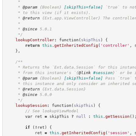
     * 
     * 
@param
{Boolean}
[skipThis=false]
`true` to no
     * to this view (if it exists).
     * 
@return
{Ext.app.ViewController}
The controlle
     *
     * 
@since
 5.0.1
*/
lookupController
:
function
(
skipThis
)
{
return
this
.
getInheritedConfig
(
'
controller
'
,
 
}
,
/**
     * Returns the `Ext.data.Session` for this instan
     * from this instance's `
{
@link
#session
}
` or be 
     * 
@param
{Boolean}
[skipThis=false]
Pass `true` 
     * this instance and only consider an inherited s
     * 
@return
{Ext.data.Session}
     * 
@since
 5.0.0
*/
lookupSession
:
function
(
skipThis
)
{
//
 See lookupViewModel
var
 ret 
=
 skipThis 
?
null
:
this
.
getSession
(
)
if
(
!
ret
)
{
            ret 
=
this
.
getInheritedConfig
(
'
session
'
,
 