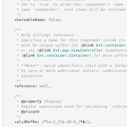
     * Set to `true` to allow this component's `name`
     * same `nameHolder`. Such items will be returned
*/
    shareableName
:
false
,
/**
     * @cfg 
{String}
reference
     * Specifies a name for this component inside its
     * must be unique within its 
{
@link
Ext.container
     * or its 
{
@link
Ext.app.ViewController
 ViewContr
     * 
{
@link
Ext.container.Container
}
 for more infor
     *
     * **Note**: Valid identifiers start with a lette
     * by zero or more additional letters, underscore
     * sensitive.
*/
    reference
:
null
,
/**
     * 
@property
{RegExp}
     * Regular expression used for validating `refere
     * 
@private
*/
    validRefRe
:
/
^
[
a-z
_
]
[
a-z
0-9
_
]
*
$
/
i
,