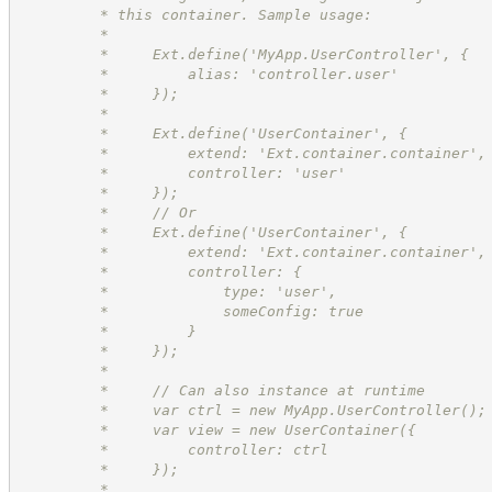
         * this container. Sample usage:
         *
         *     Ext.define('MyApp.UserController', {
         *         alias: 'controller.user'
         *     });
         *
         *     Ext.define('UserContainer', {
         *         extend: 'Ext.container.container',
         *         controller: 'user'
         *     });
         *     // Or
         *     Ext.define('UserContainer', {
         *         extend: 'Ext.container.container',
         *         controller: {
         *             type: 'user',
         *             someConfig: true
         *         }
         *     });
         *
         *     // Can also instance at runtime
         *     var ctrl = new MyApp.UserController();
         *     var view = new UserContainer({
         *         controller: ctrl
         *     });
         *