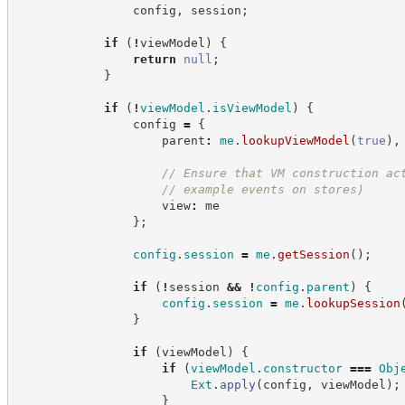
                config
,
 session
;
if
(
!
viewModel
)
{
return
null
;
}
if
(
!
viewModel
.
isViewModel
)
{
                config 
=
{
                    parent
:
me
.
lookupViewModel
(
true
)
,
//
 Ensure that VM construction ac
//
 example events on stores)
                    view
:
 me
}
;
config
.
session
=
me
.
getSession
(
)
;
if
(
!
session 
&&
!
config
.
parent
)
{
config
.
session
=
me
.
lookupSession
}
if
(
viewModel
)
{
if
(
viewModel
.
constructor
===
Obj
Ext
.
apply
(
config
,
 viewModel
)
;
}