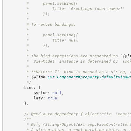
         *      panel.setBind({
         *          title: 'Greetings {user.name}!'
         *      });
         *
         * To remove bindings:
         *
         *      panel.setBind({
         *          title: null
         *      });
         *
         * The bind expressions are presented to `
{
@l
         * `ViewModel` instance is determined by `loo
         *
         * **Note:** If  bind is passed as a string, 
         * 
{
@link
Ext.Component#property-defaultBindP
*/
        bind
:
{
            $value
:
null
,
            lazy
:
true
}
,
//
 @cmd-auto-dependency { aliasPrefix: 'contr
/**
         * @cfg {String/Object/Ext.app.ViewController
         * A string alias, a configuration object or 