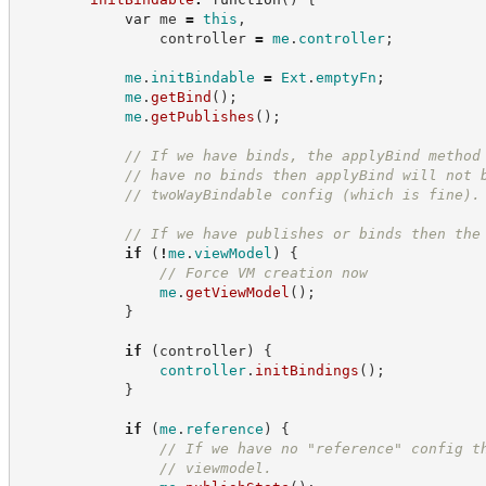
var
 me 
=
this
,
                controller 
=
me
.
controller
;
me
.
initBindable
=
Ext
.
emptyFn
;
me
.
getBind
(
)
;
me
.
getPublishes
(
)
;
//
 If we have binds, the applyBind method
//
 have no binds then applyBind will not 
//
 twoWayBindable config (which is fine).
//
 If we have publishes or binds then the
if
(
!
me
.
viewModel
)
{
//
 Force VM creation now
me
.
getViewModel
(
)
;
}
if
(
controller
)
{
controller
.
initBindings
(
)
;
}
if
(
me
.
reference
)
{
//
 If we have no "reference" config t
//
 viewmodel.