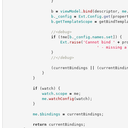
}
                    b 
=
viewModel
.
bind
(
descriptor
,
me
b
.
_config
=
Ext
.
Config
.
get
(
proper
b
.
getTemplateScope
=
 getBindTempl
//
<debug>
if
(
!
me
[
b
.
_config
.
names
.
set
]
)
{
Ext
.
raise
(
'
Cannot bind 
'
+
 pr
'
 - missing a
}
//
</debug>
(
currentBindings 
||
(
currentBindi
}
}
if
(
watch
)
{
watch
.
scope
=
 me
;
me
.
watchConfig
(
watch
)
;
}
me
.
$bindings
=
 currentBindings
;
return
 currentBindings
;