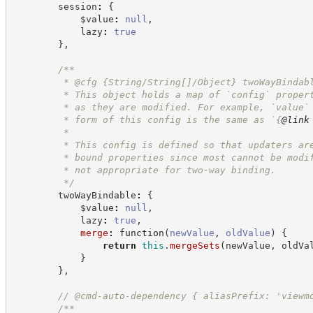
        session
:
{
            $value
:
null
,
            lazy
:
true
}
,
/**
         * @cfg {String/String[]/Object} twoWayBindab
         * This object holds a map of `config` proper
         * as they are modified. For example, `value`
         * form of this config is the same as `
{
@link
         *
         * This config is defined so that updaters ar
         * bound properties since most cannot be modi
         * not appropriate for two-way binding.
*/
        twoWayBindable
:
{
            $value
:
null
,
            lazy
:
true
,
merge
:
function
(
newValue
,
oldValue
)
{
return
this
.
mergeSets
(
newValue
,
 oldVa
}
}
,
//
 @cmd-auto-dependency { aliasPrefix: 'viewm
/**