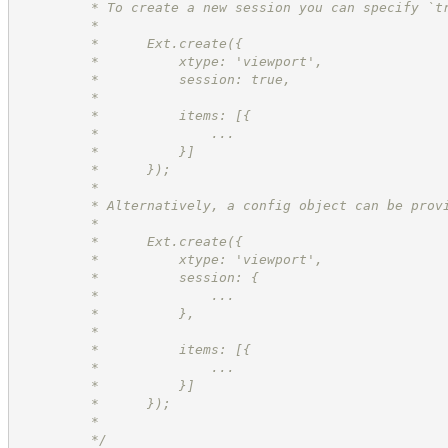
         * To create a new session you can specify `t
         *
         *      Ext.create({
         *          xtype: 'viewport',
         *          session: true,
         *
         *          items: [{
         *              ...
         *          }]
         *      });
         *
         * Alternatively, a config object can be prov
         *
         *      Ext.create({
         *          xtype: 'viewport',
         *          session: {
         *              ...
         *          },
         *
         *          items: [{
         *              ...
         *          }]
         *      });
         *
*/