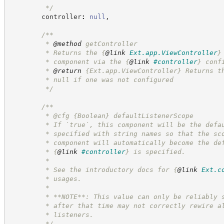
*/
        controller
:
null
,
/**
         * 
@method
 getController
         * Returns the 
{
@link
Ext.app.ViewController
}
         * component via the 
{
@link
#controller
}
 conf
         * 
@return
{Ext.app.ViewController}
Returns t
         * null if one was not configured
*/
/**
         * @cfg 
{Boolean}
defaultListenerScope
         * If `true`, this component will be the defa
         * specified with string names so that the sc
         * component will automatically become the de
         * 
{
@link
#controller
}
 is specified.
         *
         * See the introductory docs for 
{
@link
Ext.c
         * usages.
         *
         * **NOTE**: This value can only be reliably 
         * after that time may not correctly rewire a
         * listeners.
*/