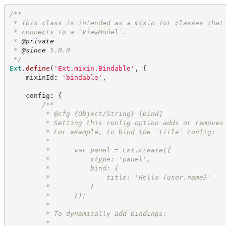
/**
 * This class is intended as a mixin for classes that
 * connects to a `ViewModel`.
 * 
@private
 * 
@since
 5.0.0
*/
Ext
.
define
(
'
Ext.mixin.Bindable
'
,
{
    mixinId
:
'
bindable
'
,
    config
:
{
/**
         * @cfg {Object/String} [bind]
         * Setting this config option adds or removes
         * For example, to bind the `title` config:
         *
         *      var panel = Ext.create({
         *          xtype: 'panel',
         *          bind: {
         *              title: 'Hello {user.name}'
         *          }
         *      });
         *
         * To dynamically add bindings:
         *