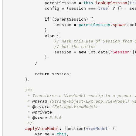
                parentSession 
=
this
.
lookupSession
(
tr
                config 
=
(
session 
===
true
)
?
{
}
:
 se
if
(
parentSession
)
{
                    session 
=
parentSession
.
spawn
(
con
}
else
{
//
 Mask this use of Session from 
//
 but the caller
                    session 
=
new
Ext
.
data
[
'
Session
'
]
}
}
return
 session
;
}
,
/**
         * Transforms a ViewModel config to a proper 
         * 
@param
 {String/Object/Ext.app.ViewModel} v
         * 
@return
{Ext.app.ViewModel}
         * 
@private
         * 
@since
 5.0.0
*/
applyViewModel
:
function
(
viewModel
)
{
var
 me 
=
this
,