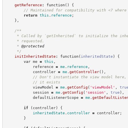
getReference
:
function
(
)
{
//
 Maintained for compatibility with <7 where
return
this
.
reference
;
}
,
/**
     * Called by `getInherited` to initialize the inh
     * requested.
     * 
@protected
*/
initInheritedState
:
function
(
inheritedState
)
{
var
 me 
=
this
,
            reference 
=
me
.
reference
,
            controller 
=
me
.
getController
(
)
,
//
 Don't instantiate the view model here,
//
 it exists
            viewModel 
=
me
.
getConfig
(
'
viewModel
'
,
tru
            session 
=
me
.
getConfig
(
'
session
'
,
true
)
,
            defaultListenerScope 
=
me
.
getDefaultListe
if
(
controller
)
{
inheritedState
.
controller
=
 controller
;
}