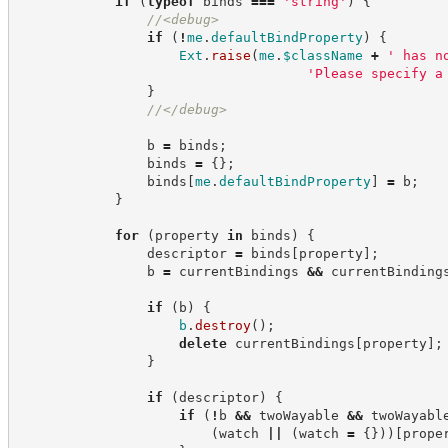
if
(
typeof
 binds 
===
'
string
'
)
{
//
<debug>
if
(
!
me
.
defaultBindProperty
)
{
Ext
.
raise
(
me
.
$className
+
'
 has n
'
Please specify a
}
//
</debug>
                b 
=
 binds
;
                binds 
=
{
}
;
                binds
[
me
.
defaultBindProperty
]
=
 b
;
}
for
(
property 
in
 binds
)
{
                descriptor 
=
 binds
[
property
]
;
                b 
=
 currentBindings 
&&
 currentBinding
if
(
b
)
{
b
.
destroy
(
)
;
delete
 currentBindings
[
property
]
;
}
if
(
descriptor
)
{
if
(
!
b 
&&
 twoWayable 
&&
 twoWayabl
(
watch 
||
(
watch 
=
{
}
)
)
[
prope