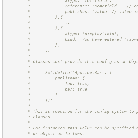
         *              xtype: 'textfield',
         *              reference: 'somefield',  // c
         *              publishes: 'value' // value i
         *          },{
         *              ...
         *          },{
         *              xtype: 'displayfield',
         *              bind: 'You have entered "{som
         *          }]
         *      ...
         *
         * Classes must provide this config as an Obj
         *
         *      Ext.define('App.foo.Bar', {
         *          publishes: {
         *              foo: true,
         *              bar: true
         *          }
         *      });
         *
         * This is required for the config system to 
         * classes.
         *
         * For instances this value can be specified 
         * or object as follows: