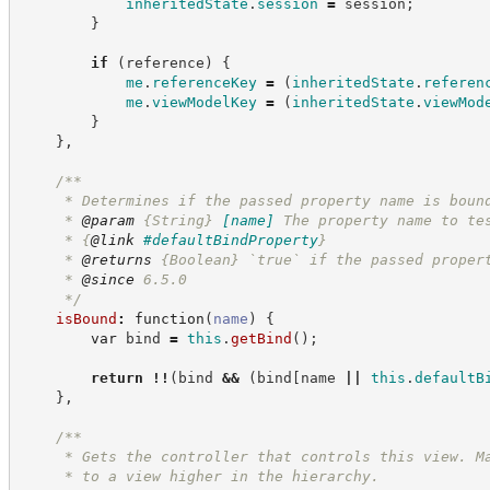
inheritedState
.
session
=
 session
;
}
if
(
reference
)
{
me
.
referenceKey
=
(
inheritedState
.
referen
me
.
viewModelKey
=
(
inheritedState
.
viewMod
}
}
,
/**
     * Determines if the passed property name is boun
     * 
@param
{String}
[name]
The property name to te
     * 
{
@link
#defaultBindProperty
}
     * 
@returns
{Boolean}
`true` if the passed proper
     * 
@since
 6.5.0
*/
isBound
:
function
(
name
)
{
var
 bind 
=
this
.
getBind
(
)
;
return
!!
(
bind 
&&
(
bind
[
name 
||
this
.
defaultB
}
,
/**
     * Gets the controller that controls this view. M
     * to a view higher in the hierarchy.