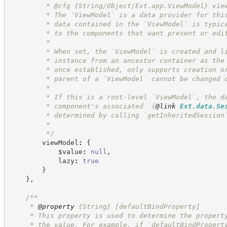
         * @cfg {String/Object/Ext.app.ViewModel} vie
         * The `ViewModel` is a data provider for thi
         * data contained in the `ViewModel` is typic
         * to the components that want present or edi
         *
         * When set, the `ViewModel` is created and l
         * instance from an ancestor container as the
         * once established, only supports creation o
         * parent of a `ViewModel` cannot be changed 
         *
         * If this is a root-level `ViewModel`, the d
         * component's associated `
{
@link
Ext.data.Se
         * determined by calling `getInheritedSession
         *
*/
        viewModel
:
{
            $value
:
null
,
            lazy
:
true
}
}
,
/**
     * 
@property
{String}
[defaultBindProperty]
     * This property is used to determine the propert
     * the value. For example, if `defaultBindPropert