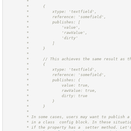
         *
         *      {
         *          xtype: 'textfield',
         *          reference: 'somefield',
         *          publishes: [
         *              'value',
         *              'rawValue',
         *              'dirty'
         *          ]
         *      }
         *
         *      // This achieves the same result as t
         *      {
         *          xtype: 'textfield',
         *          reference: 'somefield',
         *          publishes: {
         *              value: true,
         *              rawValue: true,
         *              dirty: true
         *          }
         *      }
         *
         * In some cases, users may want to publish a
         * in a class  config block. In these situati
         * if the property has a  setter method. Let'