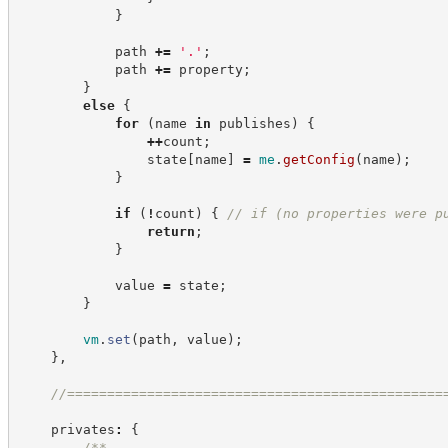
}
            path 
+=
'
.
'
;
            path 
+=
 property
;
}
else
{
for
(
name 
in
 publishes
)
{
++
count
;
                state
[
name
]
=
me
.
getConfig
(
name
)
;
}
if
(
!
count
)
{
//
 if (no properties were p
return
;
}
            value 
=
 state
;
}
vm
.
set
(
path
,
 value
)
;
}
,
//
===============================================
    privates
:
{
/**