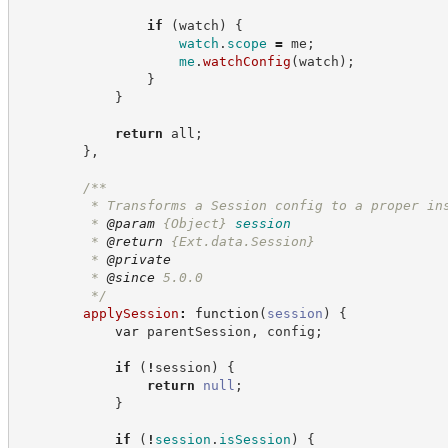
if
(
watch
)
{
watch
.
scope
=
 me
;
me
.
watchConfig
(
watch
)
;
}
}
return
 all
;
}
,
/**
         * Transforms a Session config to a proper in
         * 
@param
{Object}
session
         * 
@return
{Ext.data.Session}
         * 
@private
         * 
@since
 5.0.0
*/
applySession
:
function
(
session
)
{
var
 parentSession
,
 config
;
if
(
!
session
)
{
return
null
;
}
if
(
!
session
.
isSession
)
{