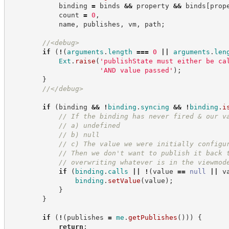
            binding 
=
 binds 
&&
 property 
&&
 binds
[
prop
            count 
=
0
,
            name
,
 publishes
,
 vm
,
 path
;
//
<debug>
if
(
!
(
arguments
.
length
===
0
||
arguments
.
len
Ext
.
raise
(
'
publishState must either be ca
'
AND value passed
'
)
;
}
//
</debug>
if
(
binding 
&&
!
binding
.
syncing
&&
!
binding
.
i
//
 If the binding has never fired & our v
//
 a) undefined
//
 b) null
//
 c) The value we were initially configu
//
 Then we don't want to publish it back 
//
 overwriting whatever is in the viewmod
if
(
binding
.
calls
||
!
(
value 
==
null
||
 v
binding
.
setValue
(
value
)
;
}
}
if
(
!
(
publishes 
=
me
.
getPublishes
(
)
)
)
{
return
;