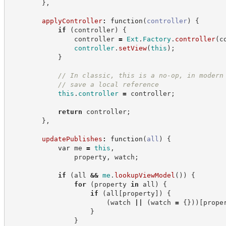
}
,
applyController
:
function
(
controller
)
{
if
(
controller
)
{
                controller 
=
Ext
.
Factory
.
controller
(
c
controller
.
setView
(
this
)
;
}
//
 In classic, this is a no-op, in modern
//
 save a local reference
this
.
controller
=
 controller
;
return
 controller
;
}
,
updatePublishes
:
function
(
all
)
{
var
 me 
=
this
,
                property
,
 watch
;
if
(
all 
&&
me
.
lookupViewModel
(
)
)
{
for
(
property 
in
 all
)
{
if
(
all
[
property
]
)
{
(
watch 
||
(
watch 
=
{
}
)
)
[
prope
}
}