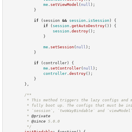
me
.
setViewModel
(
null
)
;
}
if
(
session 
&&
session
.
isSession
)
{
if
(
session
.
getAutoDestroy
(
)
)
{
session
.
destroy
(
)
;
}
me
.
setSession
(
null
)
;
}
if
(
controller
)
{
me
.
setController
(
null
)
;
controller
.
destroy
(
)
;
}
}
,
/**
         * This method triggers the lazy configs and 
         * fully boot up. The configs that must be in
         * `session`, `twoWayBindable` and `viewModel
         * 
@private
         * 
@since
 5.0.0
*/
initBindable
:
function
(
)
{