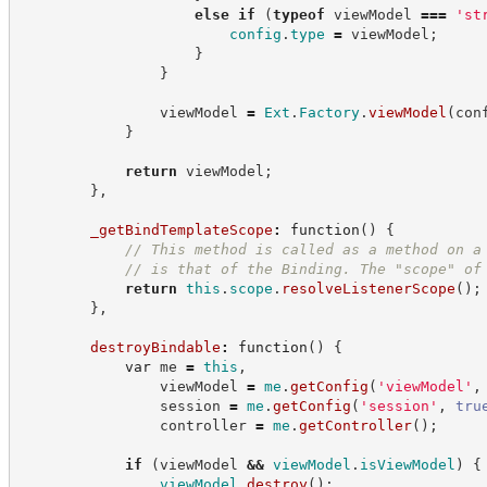
else
if
(
typeof
 viewModel 
===
'
st
config
.
type
=
 viewModel
;
}
}
                viewModel 
=
Ext
.
Factory
.
viewModel
(
con
}
return
 viewModel
;
}
,
_getBindTemplateScope
:
function
(
)
{
//
 This method is called as a method on a
//
 is that of the Binding. The "scope" of
return
this
.
scope
.
resolveListenerScope
(
)
;
}
,
destroyBindable
:
function
(
)
{
var
 me 
=
this
,
                viewModel 
=
me
.
getConfig
(
'
viewModel
'
,
                session 
=
me
.
getConfig
(
'
session
'
,
tru
                controller 
=
me
.
getController
(
)
;
if
(
viewModel 
&&
viewModel
.
isViewModel
)
{
viewModel
.
destroy
(
)
;