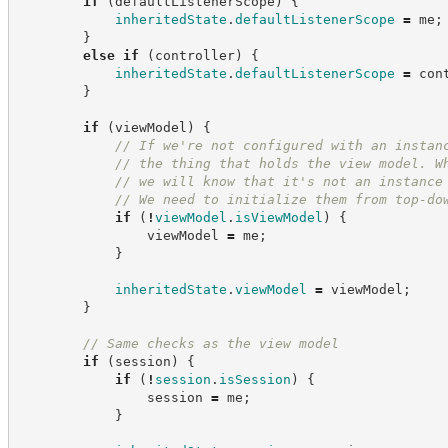
if
(
defaultListenerScope
)
{
inheritedState
.
defaultListenerScope
=
 me
;
}
else
if
(
controller
)
{
inheritedState
.
defaultListenerScope
=
 con
}
if
(
viewModel
)
{
//
 If we're not configured with an instan
//
 the thing that holds the view model. W
//
 we will know that it's not an instance
//
 We need to initialize them from top-do
if
(
!
viewModel
.
isViewModel
)
{
                viewModel 
=
 me
;
}
inheritedState
.
viewModel
=
 viewModel
;
}
//
 Same checks as the view model
if
(
session
)
{
if
(
!
session
.
isSession
)
{
                session 
=
 me
;
}