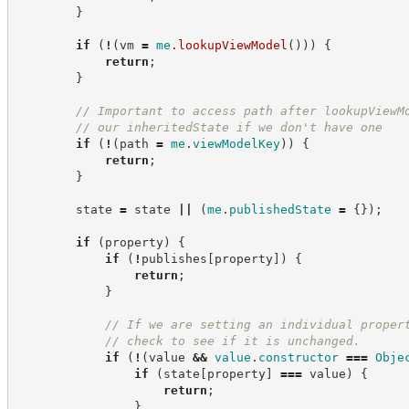
}
if
(
!
(
vm 
=
me
.
lookupViewModel
(
)
)
)
{
return
;
}
//
 Important to access path after lookupViewM
//
 our inheritedState if we don't have one
if
(
!
(
path 
=
me
.
viewModelKey
)
)
{
return
;
}
        state 
=
 state 
||
(
me
.
publishedState
=
{
}
)
;
if
(
property
)
{
if
(
!
publishes
[
property
]
)
{
return
;
}
//
 If we are setting an individual proper
//
 check to see if it is unchanged.
if
(
!
(
value 
&&
value
.
constructor
===
Obje
if
(
state
[
property
]
===
 value
)
{
return
;
}