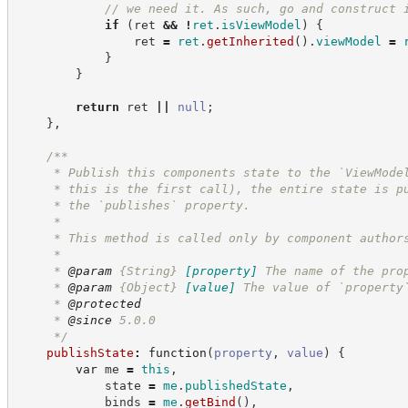
//
 we need it. As such, go and construct 
if
(
ret 
&&
!
ret
.
isViewModel
)
{
                ret 
=
ret
.
getInherited
(
)
.
viewModel
=
}
}
return
 ret 
||
null
;
}
,
/**
     * Publish this components state to the `ViewMode
     * this is the first call), the entire state is p
     * the `publishes` property.
     *
     * This method is called only by component author
     *
     * 
@param
{String}
[property]
The name of the pro
     * 
@param
{Object}
[value]
The value of `property
     * 
@protected
     * 
@since
 5.0.0
*/
publishState
:
function
(
property
,
value
)
{
var
 me 
=
this
,
            state 
=
me
.
publishedState
,
            binds 
=
me
.
getBind
(
)
,