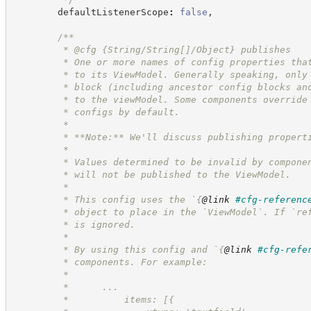
        defaultListenerScope
:
false
,
/**
         * @cfg {String/String[]/Object} publishes
         * One or more names of config properties tha
         * to its ViewModel. Generally speaking, only
         * block (including ancestor config blocks an
         * to the viewModel. Some components override
         * configs by default. 
         * 
         * **Note:** We'll discuss publishing propert
         * 
         * Values determined to be invalid by compone
         * will not be published to the ViewModel.
         *
         * This config uses the `
{
@link
#cfg-referenc
         * object to place in the `ViewModel`. If `re
         * is ignored.
         *
         * By using this config and `
{
@link
#cfg-refe
         * components. For example:
         *
         *      ...
         *          items: [{