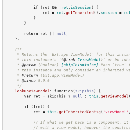
if
(
ret 
&&
!
ret
.
isSession
)
{
                ret 
=
ret
.
getInherited
(
)
.
session
=
re
}
}
return
 ret 
||
null
;
}
,
/**
     * Returns the `Ext.app.ViewModel` for this insta
     * this instance's `
{
@link
#viewModel
}
` or be inh
     * 
@param
{Boolean}
[skipThis=false]
Pass `true` 
     * this instance and only consider an inherited v
     * 
@return
{Ext.app.ViewModel}
     * 
@since
 5.0.0
*/
lookupViewModel
:
function
(
skipThis
)
{
var
 ret 
=
 skipThis 
?
null
:
this
.
getViewModel
if
(
!
ret
)
{
            ret 
=
this
.
getInheritedConfig
(
'
viewModel
'
//
 If what we get back is a component, it
//
 with a view model, however the constru