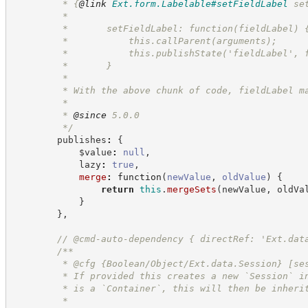
         * 
{
@link
Ext.form.Labelable#setFieldLabel
 se
         *
         *       setFieldLabel: function(fieldLabel) 
         *           this.callParent(arguments);
         *           this.publishState('fieldLabel', 
         *       }        
         * 
         * With the above chunk of code, fieldLabel m
         * 
         * 
@since
 5.0.0
*/
        publishes
:
{
            $value
:
null
,
            lazy
:
true
,
merge
:
function
(
newValue
,
oldValue
)
{
return
this
.
mergeSets
(
newValue
,
 oldVa
}
}
,
//
 @cmd-auto-dependency { directRef: 'Ext.dat
/**
         * @cfg {Boolean/Object/Ext.data.Session} [se
         * If provided this creates a new `Session` i
         * is a `Container`, this will then be inheri
         *