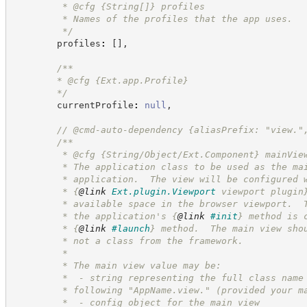
         * @cfg 
{String[]}
profiles
         * Names of the profiles that the app uses.
*/
        profiles
:
[
]
,
/**
        * @cfg 
{Ext.app.Profile}
*/
        currentProfile
:
null
,
//
 @cmd-auto-dependency {aliasPrefix: "view."
/**
         * @cfg {String/Object/Ext.Component} mainVie
         * The application class to be used as the ma
         * application.  The view will be configured 
         * 
{
@link
Ext.plugin.Viewport
 viewport plugin
         * available space in the browser viewport.  
         * the application's 
{
@link
#init
}
 method is 
         * 
{
@link
#launch
}
 method.  The main view sho
         * not a class from the framework.
         *
         * The main view value may be:
         *  - string representing the full class name
         * following "AppName.view." (provided your m
         *  - config object for the main view