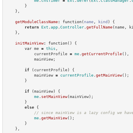
me
.
cnsTimer
=
Ext
.
defer
(
Ext
.
ClassManager
.
}
}
,
getModuleClassName
:
function
(
name
,
kind
)
{
return
Ext
.
app
.
Controller
.
getFullName
(
name
,
 k
}
,
initMainView
:
function
(
)
{
var
 me 
=
this
,
            currentProfile 
=
me
.
getCurrentProfile
(
)
,
            mainView
;
if
(
currentProfile
)
{
            mainView 
=
currentProfile
.
getMainView
(
)
;
}
if
(
mainView
)
{
me
.
setMainView
(
mainView
)
;
}
else
{
//
 since mainView is a lazy config we hav
me
.
getMainView
(
)
;
}
}
,