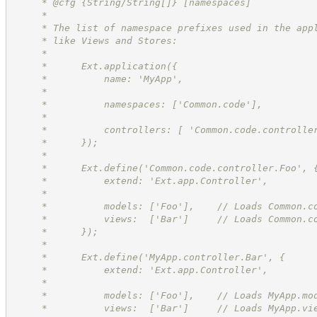
     * @cfg {String/String[]} [namespaces]
     *
     * The list of namespace prefixes used in the app
     * like Views and Stores:
     *
     *      Ext.application({
     *          name: 'MyApp',
     *
     *          namespaces: ['Common.code'],
     *
     *          controllers: [ 'Common.code.controlle
     *      });
     *
     *      Ext.define('Common.code.controller.Foo', 
     *          extend: 'Ext.app.Controller',
     *
     *          models: ['Foo'],    // Loads Common.c
     *          views:  ['Bar']     // Loads Common.c
     *      });
     *
     *      Ext.define('MyApp.controller.Bar', {
     *          extend: 'Ext.app.Controller',
     *
     *          models: ['Foo'],    // Loads MyApp.mo
     *          views:  ['Bar']     // Loads MyApp.vi