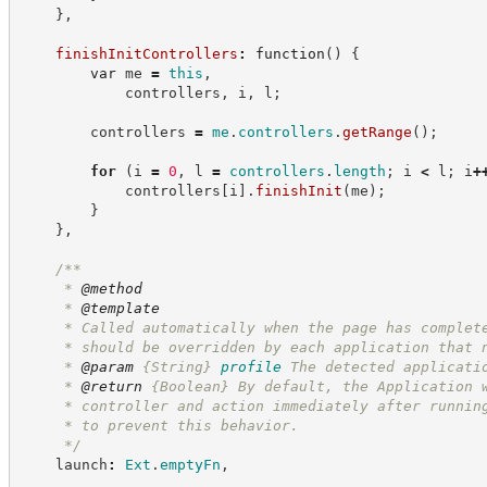
}
,
finishInitControllers
:
function
(
)
{
var
 me 
=
this
,
            controllers
,
 i
,
 l
;
        controllers 
=
me
.
controllers
.
getRange
(
)
;
for
(
i 
=
0
,
 l 
=
controllers
.
length
;
 i 
<
 l
;
 i
+
            controllers
[
i
]
.
finishInit
(
me
)
;
}
}
,
/**
     * 
@method
     * 
@template
     * Called automatically when the page has complet
     * should be overridden by each application that 
     * 
@param
{String}
profile
The detected applicati
     * 
@return
{Boolean}
By default, the Application 
     * controller and action immediately after runnin
     * to prevent this behavior.
*/
    launch
:
Ext
.
emptyFn
,