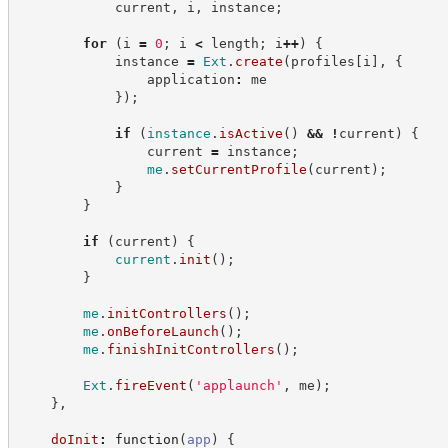
            current
,
 i
,
 instance
;
for
(
i 
=
0
;
 i 
<
 length
;
 i
++
)
{
            instance 
=
Ext
.
create
(
profiles
[
i
]
,
{
                application
:
 me
}
)
;
if
(
instance
.
isActive
(
)
&&
!
current
)
{
                current 
=
 instance
;
me
.
setCurrentProfile
(
current
)
;
}
}
if
(
current
)
{
current
.
init
(
)
;
}
me
.
initControllers
(
)
;
me
.
onBeforeLaunch
(
)
;
me
.
finishInitControllers
(
)
;
Ext
.
fireEvent
(
'
applaunch
'
,
 me
)
;
}
,
doInit
:
function
(
app
)
{