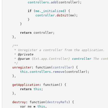
controllers
.
add
(
controller
)
;
if
(
me
.
_initialized
)
{
controller
.
doInit
(
me
)
;
}
}
return
 controller
;
}
,
/**
     * Unregister a controller from the application.
     * 
@private
     * 
@param
{Ext.app.Controller}
controller
The con
*/
unregister
:
function
(
controller
)
{
this
.
controllers
.
remove
(
controller
)
;
}
,
getApplication
:
function
(
)
{
return
this
;
}
,
destroy
:
function
(
destroyRefs
)
{
var
 me 
=
this
,