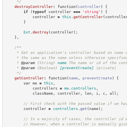
*/
destroyController
:
function
(
controller
)
{
if
(
typeof
 controller 
===
'
string
'
)
{
            controller 
=
this
.
getController
(
controlle
}
Ext
.
destroy
(
controller
)
;
}
,
/**
     * Get an application's controller based on name 
     * the same as the name unless otherwise specifie
     * 
@param
{String}
name
The name or id of the con
     * 
@param
{Boolean}
[preventCreate]
(private)
*/
getController
:
function
(
name
,
preventCreate
)
{
var
 me 
=
this
,
            controllers 
=
me
.
controllers
,
            className
,
 controller
,
 len
,
 i
,
 c
,
 all
;
//
 First check with the passed value if we ha
        controller 
=
controllers
.
get
(
name
)
;
//
 In a majority of cases, the controller id 
//
 However, when a controller is manually giv