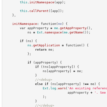
this
.
initNamespace
(
app
)
;
this
.
callParent
(
[
app
]
)
;
}
,
initNamespace
:
function
(
me
)
{
var
 appProperty 
=
me
.
getAppProperty
(
)
,
            ns 
=
Ext
.
namespace
(
me
.
getName
(
)
)
;
if
(
ns
)
{
ns
.
getApplication
=
function
(
)
{
return
 me
;
}
;
if
(
appProperty
)
{
if
(
!
ns
[
appProperty
]
)
{
                    ns
[
appProperty
]
=
 me
;
}
//
<debug>
else
if
(
ns
[
appProperty
]
!==
 me
)
{
Ext
.
log
.
warn
(
'
An existing referen
                                 appProperty 
+
'
. See
)
;
}
//
</debug>