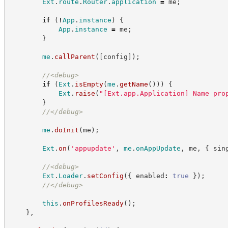
Ext
.
route
.
Router
.
application
=
 me
;
if
(
!
App
.
instance
)
{
App
.
instance
=
 me
;
}
me
.
callParent
(
[
config
]
)
;
//
<debug>
if
(
Ext
.
isEmpty
(
me
.
getName
(
)
)
)
{
Ext
.
raise
(
"
[Ext.app.Application] Name pro
}
//
</debug>
me
.
doInit
(
me
)
;
Ext
.
on
(
'
appupdate
'
,
me
.
onAppUpdate
,
 me
,
{
 sin
//
<debug>
Ext
.
Loader
.
setConfig
(
{
 enabled
:
true
}
)
;
//
</debug>
this
.
onProfilesReady
(
)
;
}
,