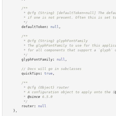
/**
         * @cfg 
{String}
[defaultToken=null] The defa
         * if one is not present. Often this is set t
*/
        defaultToken
:
null
,
/**
         * @cfg 
{String}
glyphFontFamily
         * The glyphFontFamily to use for this applic
         * for all components that support a `glyph` 
*/
        glyphFontFamily
:
null
,
//
 Docs will go in subclasses
        quickTips
:
true
,
/**
         * @cfg 
{Object}
router
         * A configuration object to apply onto the 
{
         * 
@since
 6.5.0
*/
        router
:
null
}
,