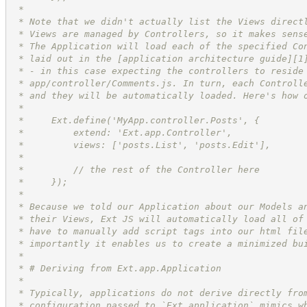
 *
 * Note that we didn't actually list the Views direct
 * Views are managed by Controllers, so it makes sens
 * The Application will load each of the specified Co
 * laid out in the [application architecture guide][1
 * - in this case expecting the controllers to reside
 * app/controller/Comments.js. In turn, each Controll
 * and they will be automatically loaded. Here's how 
 *
 *     Ext.define('MyApp.controller.Posts', {
 *         extend: 'Ext.app.Controller',
 *         views: ['posts.List', 'posts.Edit'],
 *
 *         // the rest of the Controller here
 *     });
 *
 * Because we told our Application about our Models a
 * their Views, Ext JS will automatically load all of
 * have to manually add script tags into our html fil
 * importantly it enables us to create a minimized bu
 *
 * # Deriving from Ext.app.Application
 *
 * Typically, applications do not derive directly fro
 * configuration passed to `Ext.application` mimics w