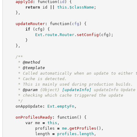
applyId
:
function
(
id
)
{
return
 id 
||
this
.
$className
;
}
,
updateRouter
:
function
(
cfg
)
{
if
(
cfg
)
{
Ext
.
route
.
Router
.
setConfig
(
cfg
)
;
}
}
,
/**
     * 
@method
     * 
@template
     * Called automatically when an update to either 
     * Cache is detected.
     * This is mainly used during production builds.
     * 
@param
{Object}
[updateInfo]
updateInfo Update
     * checking which cache triggered the update
*/
    onAppUpdate
:
Ext
.
emptyFn
,
onProfilesReady
:
function
(
)
{
var
 me 
=
this
,
            profiles 
=
me
.
getProfiles
(
)
,
            length 
=
profiles
.
length
,