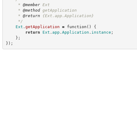
     * 
@member
 Ext
     * 
@method
 getApplication
     * 
@return
{Ext.app.Application}
*/
Ext
.
getApplication
=
function
(
)
{
return
Ext
.
app
.
Application
.
instance
;
}
;
}
)
;