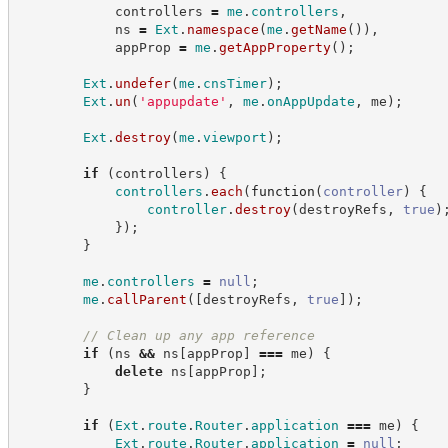
            controllers 
=
me
.
controllers
,
            ns 
=
Ext
.
namespace
(
me
.
getName
(
)
)
,
            appProp 
=
me
.
getAppProperty
(
)
;
Ext
.
undefer
(
me
.
cnsTimer
)
;
Ext
.
un
(
'
appupdate
'
,
me
.
onAppUpdate
,
 me
)
;
Ext
.
destroy
(
me
.
viewport
)
;
if
(
controllers
)
{
controllers
.
each
(
function
(
controller
)
{
controller
.
destroy
(
destroyRefs
,
true
)
}
)
;
}
me
.
controllers
=
null
;
me
.
callParent
(
[
destroyRefs
,
true
]
)
;
//
 Clean up any app reference
if
(
ns 
&&
 ns
[
appProp
]
===
 me
)
{
delete
 ns
[
appProp
]
;
}
if
(
Ext
.
route
.
Router
.
application
===
 me
)
{
Ext
.
route
.
Router
.
application
=
null
;