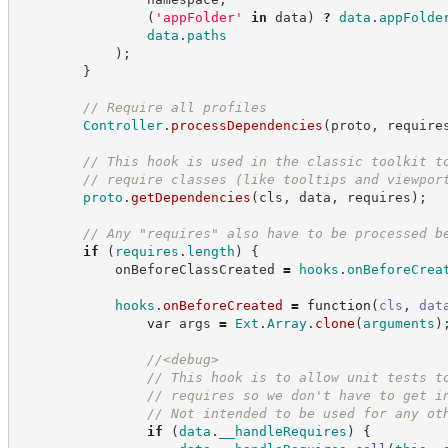
(
'
appFolder
'
in
 data
)
?
data
.
appFolde
data
.
paths
)
;
}
//
 Require all profiles
Controller
.
processDependencies
(
proto
,
 require
//
 This hook is used in the classic toolkit t
//
 require classes (like tooltips and viewpor
proto
.
getDependencies
(
cls
,
 data
,
 requires
)
;
//
 Any "requires" also have to be processed b
if
(
requires
.
length
)
{
            onBeforeClassCreated 
=
hooks
.
onBeforeCrea
hooks
.
onBeforeCreated
=
function
(
cls
,
dat
var
 args 
=
Ext
.
Array
.
clone
(
arguments
)
//
<debug>
//
 This hook is to allow unit tests t
//
 requires so we don't have to get i
//
 Not intended to be used for any ot
if
(
data
.
__handleRequires
)
{