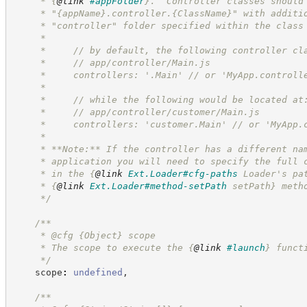
     * 
{
@link
#appFolder
}
.  Controller classes should
     * "{appName}.controller.{ClassName}" with additi
     * "controller" folder specified within the class
     *
     *     // by default, the following controller cl
     *     // app/controller/Main.js
     *     controllers: '.Main' // or 'MyApp.controll
     *
     *     // while the following would be located at
     *     // app/controller/customer/Main.js
     *     controllers: 'customer.Main' // or 'MyApp.
     *
     * **Note:** If the controller has a different na
     * application you will need to specify the full 
     * in the 
{
@link
Ext.Loader#cfg-paths
 Loader's pa
     * 
{
@link
Ext.Loader#method-setPath
 setPath}
 meth
*/
/**
     * @cfg 
{Object}
scope
     * The scope to execute the 
{
@link
#launch
}
 funct
*/
    scope
:
undefined
,
/**