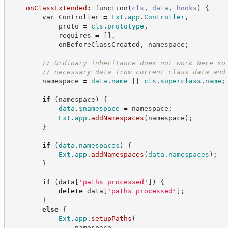
onClassExtended
:
function
(
cls
,
data
,
hooks
)
{
var
 Controller 
=
Ext
.
app
.
Controller
,
            proto 
=
cls
.
prototype
,
            requires 
=
[
]
,
            onBeforeClassCreated
,
 namespace
;
//
 Ordinary inheritance does not work here so
//
 necessary data from current class data and
        namespace 
=
data
.
name
||
cls
.
superclass
.
name
;
if
(
namespace
)
{
data
.
$namespace
=
 namespace
;
Ext
.
app
.
addNamespaces
(
namespace
)
;
}
if
(
data
.
namespaces
)
{
Ext
.
app
.
addNamespaces
(
data
.
namespaces
)
;
}
if
(
data
[
'
paths processed
'
]
)
{
delete
 data
[
'
paths processed
'
]
;
}
else
{
Ext
.
app
.
setupPaths
(
                namespace
,