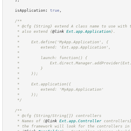
    isApplication
:
true
,
/**
     * @cfg 
{String}
extend A class name to use with 
     * also extend 
{
@link
Ext.app.Application
}
.
     *
     *     Ext.define('MyApp.Application', {
     *         extend: 'Ext.app.Application',
     *
     *         launch: function() {
     *             Ext.direct.Manager.addProvider(Ext
     *         }
     *     });
     *
     *     Ext.application({
     *         extend: 'MyApp.Application'
     *     });
*/
/**
     * @cfg {String/String[]} controllers
     * Names of 
{
@link
Ext.app.Controller
 controllers
     * the framework will look for the controllers in