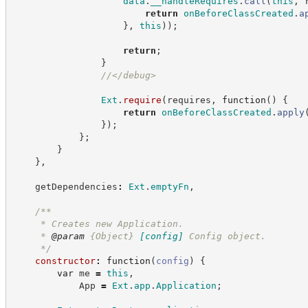
data
.
__handleRequires
.
call
(
this
,
 
return
onBeforeClassCreated
.
a
}
,
this
)
)
;
return
;
}
//
</debug>
Ext
.
require
(
requires
,
function
(
)
{
return
onBeforeClassCreated
.
apply
}
)
;
}
;
}
}
,
    getDependencies
:
Ext
.
emptyFn
,
/**
     * Creates new Application.
     * 
@param
{Object}
[config]
Config object.
*/
constructor
:
function
(
config
)
{
var
 me 
=
this
,
            App 
=
Ext
.
app
.
Application
;