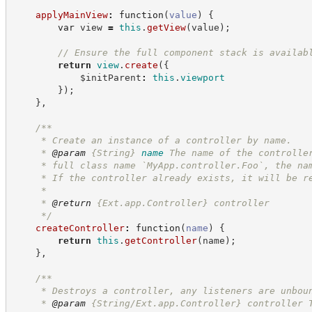
applyMainView
:
function
(
value
)
{
var
 view 
=
this
.
getView
(
value
)
;
//
 Ensure the full component stack is availab
return
view
.
create
(
{
            $initParent
:
this
.
viewport
}
)
;
}
,
/**
     * Create an instance of a controller by name.
     * 
@param
{String}
name
The name of the controlle
     * full class name `MyApp.controller.Foo`, the na
     * If the controller already exists, it will be r
     *
     * 
@return
{Ext.app.Controller}
controller
*/
createController
:
function
(
name
)
{
return
this
.
getController
(
name
)
;
}
,
/**
     * Destroys a controller, any listeners are unbou
     * 
@param
 {String/Ext.app.Controller} controller 