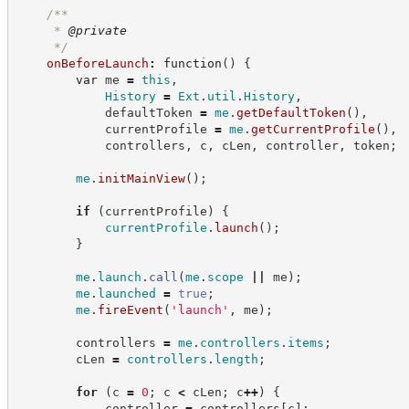
/**
     * 
@private
*/
onBeforeLaunch
:
function
(
)
{
var
 me 
=
this
,
History
=
Ext
.
util
.
History
,
            defaultToken 
=
me
.
getDefaultToken
(
)
,
            currentProfile 
=
me
.
getCurrentProfile
(
)
,
            controllers
,
 c
,
 cLen
,
 controller
,
 token
;
me
.
initMainView
(
)
;
if
(
currentProfile
)
{
currentProfile
.
launch
(
)
;
}
me
.
launch
.
call
(
me
.
scope
||
 me
)
;
me
.
launched
=
true
;
me
.
fireEvent
(
'
launch
'
,
 me
)
;
        controllers 
=
me
.
controllers
.
items
;
        cLen 
=
controllers
.
length
;
for
(
c 
=
0
;
 c 
<
 cLen
;
 c
++
)
{
            controller 
=
 controllers
[
c
]
;