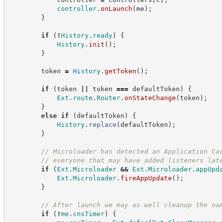
controller
.
onLaunch
(
me
)
;
}
if
(
!
History
.
ready
)
{
History
.
init
(
)
;
}
        token 
=
History
.
getToken
(
)
;
if
(
token 
||
 token 
===
 defaultToken
)
{
Ext
.
route
.
Router
.
onStateChange
(
token
)
;
}
else
if
(
defaultToken
)
{
History
.
replace
(
defaultToken
)
;
}
//
 Microloader has detected an Application Ca
//
 everyone that may have added listeners lat
if
(
Ext
.
Microloader
&&
Ext
.
Microloader
.
appUpd
Ext
.
Microloader
.
fireAppUpdate
(
)
;
}
//
 After launch we may as well cleanup the na
if
(
!
me
.
cnsTimer
)
{