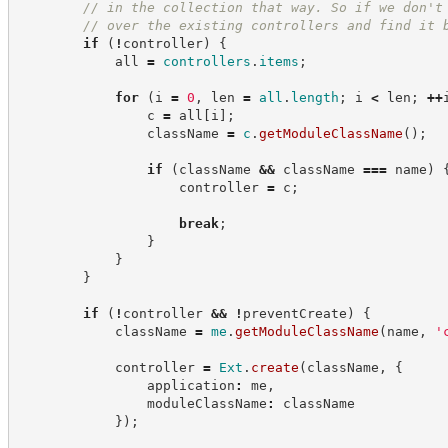
//
 in the collection that way. So if we don't
//
 over the existing controllers and find it 
if
(
!
controller
)
{
            all 
=
controllers
.
items
;
for
(
i 
=
0
,
 len 
=
all
.
length
;
 i 
<
 len
;
++
                c 
=
 all
[
i
]
;
                className 
=
c
.
getModuleClassName
(
)
;
if
(
className 
&&
 className 
===
 name
)
                    controller 
=
 c
;
break
;
}
}
}
if
(
!
controller 
&&
!
preventCreate
)
{
            className 
=
me
.
getModuleClassName
(
name
,
'
            controller 
=
Ext
.
create
(
className
,
{
                application
:
 me
,
                moduleClassName
:
 className
}
)
;