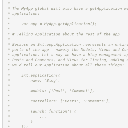
 *
 * The MyApp global will also have a getApplication m
 * application:
 *
 *     var app = MyApp.getApplication();
 *
 * # Telling Application about the rest of the app
 *
 * Because an Ext.app.Application represents an entir
 * parts of the app - namely the Models, Views and Co
 * application. Let's say we have a blog management a
 * Posts and Comments, and Views for listing, adding 
 * we'd tell our Application about all these things:
 *
 *     Ext.application({
 *         name: 'Blog',
 *
 *         models: ['Post', 'Comment'],
 *
 *         controllers: ['Posts', 'Comments'],
 *
 *         launch: function() {
 *             ...
 *         }
 *     });