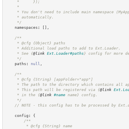
     *      });
     *
     * You don't need to include main namespace (MyAp
     * automatically.
*/
    namespaces
:
[
]
,
/**
     * @cfg 
{Object}
paths
     * Additional load paths to add to Ext.Loader.
     * See 
{
@link
Ext.Loader#paths
}
 config for more d
*/
    paths
:
null
,
/**
     * @cfg 
{String}
[appFolder="app"]
     * The path to the directory which contains all a
     * This path will be registered via 
{
@link
Ext.Lo
     * in the 
{
@link
#name
 name}
 config.
*/
//
 NOTE - this config has to be processed by Ext.
    config
:
{
/**
         * @cfg 
{String}
name