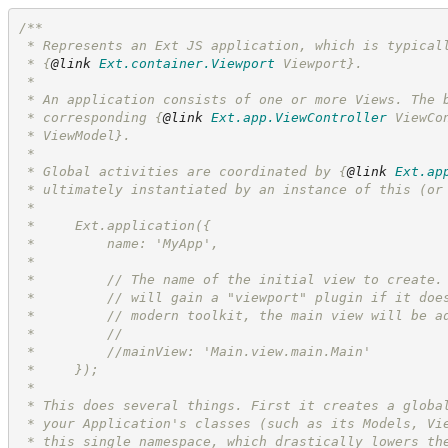
/**
 * Represents an Ext JS application, which is typical
 * 
{
@link
Ext.container.Viewport
 Viewport}
.
 *
 * An application consists of one or more Views. The 
 * corresponding 
{
@link
Ext.app.ViewController
 ViewCo
 * ViewModel}.
 *
 * Global activities are coordinated by 
{
@link
Ext.ap
 * ultimately instantiated by an instance of this (or
 *
 *     Ext.application({
 *         name: 'MyApp',
 *
 *         // The name of the initial view to create.
 *         // will gain a "viewport" plugin if it doe
 *         // modern toolkit, the main view will be a
 *         //
 *         //mainView: 'Main.view.main.Main'
 *     });
 *
 * This does several things. First it creates a globa
 * your Application's classes (such as its Models, Vi
 * this single namespace, which drastically lowers th