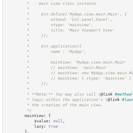
         *  - main view class instance
         *
         *     Ext.define('MyApp.view.main.Main', {
         *         extend: 'Ext.panel.Panel',
         *         xtype: 'mainview',
         *         title: 'Main Viewport View'
         *     });
         *
         *     Ext.application({
         *         name : 'MyApp',
         *
         *         mainView: 'MyApp.view.main.Main'
         *         // mainView: 'main.Main'
         *         // mainView: new MyApp.view.main.M
         *         // mainView: { xtype: 'mainview' }
         *     });
         *
         * **Note:** You may also call 
{
@link
#method
         * logic within the application's 
{
@link
#lau
         * the creation of the main view.
*/
        mainView
:
{
            $value
:
null
,
            lazy
:
true
}
,