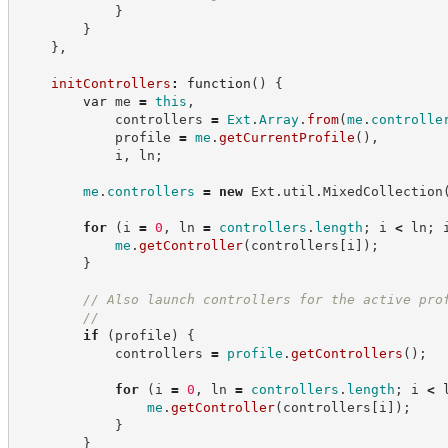
}
}
}
,
initControllers
:
function
(
)
{
var
 me 
=
this
,
            controllers 
=
Ext
.
Array
.
from
(
me
.
controlle
            profile 
=
me
.
getCurrentProfile
(
)
,
            i
,
 ln
;
me
.
controllers
=
new
Ext
.
util
.
MixedCollection
for
(
i 
=
0
,
 ln 
=
controllers
.
length
;
 i 
<
 ln
;
 
me
.
getController
(
controllers
[
i
]
)
;
}
//
 Also launch controllers for the active pro
//
if
(
profile
)
{
            controllers 
=
profile
.
getControllers
(
)
;
for
(
i 
=
0
,
 ln 
=
controllers
.
length
;
 i 
<
 
me
.
getController
(
controllers
[
i
]
)
;
}
}