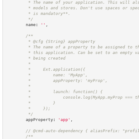
         * The name of your application. This will al
         * models and stores. Don't use spaces or spe
         * is mandatory**.
*/
        name
:
'
'
,
/**
         * @cfg 
{String}
appProperty
         * The name of a property to be assigned to t
         * this application. Can be set to an empty v
         * being created
         *
         *     Ext.application({
         *         name: 'MyApp',
         *         appProperty: 'myProp',
         *
         *         launch: function() {
         *             console.log(MyApp.myProp === t
         *         }
         *     });
*/
        appProperty
:
'
app
'
,
//
 @cmd-auto-dependency { aliasPrefix: "profi
/**