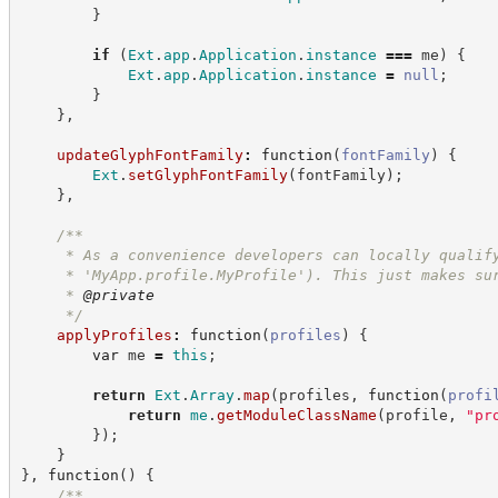
}
if
(
Ext
.
app
.
Application
.
instance
===
 me
)
{
Ext
.
app
.
Application
.
instance
=
null
;
}
}
,
updateGlyphFontFamily
:
function
(
fontFamily
)
{
Ext
.
setGlyphFontFamily
(
fontFamily
)
;
}
,
/**
     * As a convenience developers can locally qualif
     * 'MyApp.profile.MyProfile'). This just makes su
     * 
@private
*/
applyProfiles
:
function
(
profiles
)
{
var
 me 
=
this
;
return
Ext
.
Array
.
map
(
profiles
,
function
(
profi
return
me
.
getModuleClassName
(
profile
,
"
pr
}
)
;
}
}
,
function
(
)
{
/**