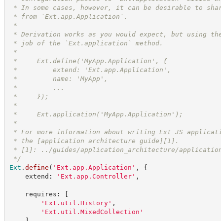
 * In some cases, however, it can be desirable to sha
 * from `Ext.app.Application`.
 *
 * Derivation works as you would expect, but using th
 * job of the `Ext.application` method.
 *
 *     Ext.define('MyApp.Application', {
 *         extend: 'Ext.app.Application',
 *         name: 'MyApp',
 *         ...
 *     });
 *
 *     Ext.application('MyApp.Application');
 *
 * For more information about writing Ext JS applicat
 * the [application architecture guide][1].
 * [1]: ../guides/application_architecture/applicatio
*/
Ext
.
define
(
'
Ext.app.Application
'
,
{
    extend
:
'
Ext.app.Controller
'
,
    requires
:
[
'
Ext.util.History
'
,
'
Ext.util.MixedCollection
'
]
,