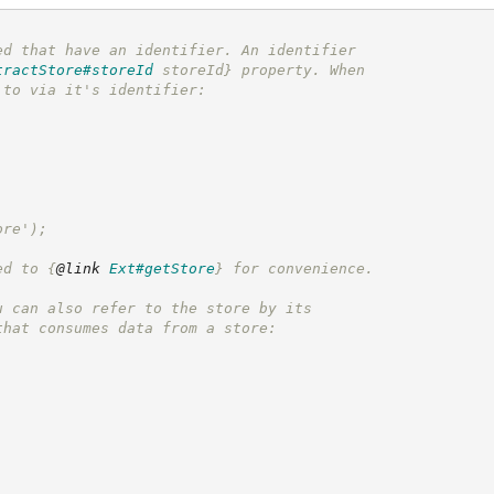
ed that have an identifier. An identifier
tractStore#storeId
 storeId}
 property. When
 to via it's identifier:
ore');
ed to 
{
@link
Ext#getStore
}
 for convenience.
u can also refer to the store by its
that consumes data from a store: