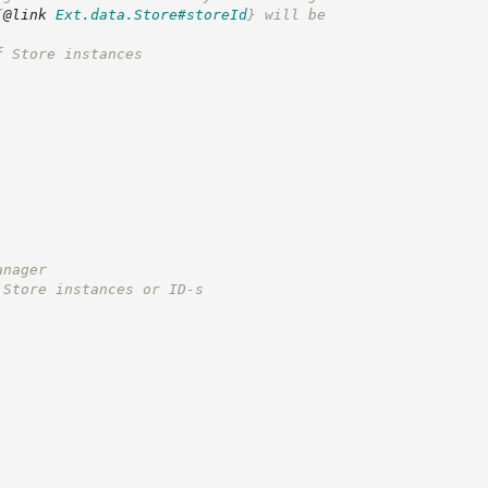
{
@link
Ext.data.Store#storeId
}
 will be
f Store instances
anager
 Store instances or ID-s