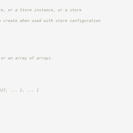
re, or a Store instance, or a store
o create when used with store configuration
 or an array of arrays.
427, ... }, ... ]