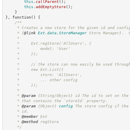
this
.
callParent
(
)
;
this
.
addEmptyStore
(
)
;
}
}
,
function
(
)
{
/**
     * Creates a new store for the given id and confi
     * 
{
@link
Ext.data.StoreManager
 Store Manager}
.  
     *
     *     Ext.regStore('AllUsers', {
     *         model: 'User'
     *     });
     *
     *     // the store can now easily be used throug
     *     new Ext.List({
     *         store: 'AllUsers',
     *         ... other config
     *     });
     *
     * 
@param
 {String/Object} id The id to set on the
     * that contains the `storeId` property.
     * 
@param
{Object}
config
The store config if the
     * id.
     * 
@member
 Ext
     * 
@method
 regStore
*/