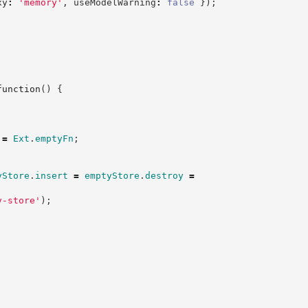
xy
:
'
memory
'
,
 useModelWarning
:
false
}
)
;
function
(
)
{
=
Ext
.
emptyFn
;
yStore
.
insert
=
emptyStore
.
destroy
=
y-store
'
)
;