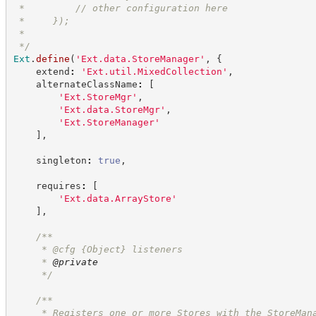
 *         // other configuration here
 *     });
 *
*/
Ext
.
define
(
'
Ext.data.StoreManager
'
,
{
    extend
:
'
Ext.util.MixedCollection
'
,
    alternateClassName
:
[
'
Ext.StoreMgr
'
,
'
Ext.data.StoreMgr
'
,
'
Ext.StoreManager
'
]
,
    singleton
:
true
,
    requires
:
[
'
Ext.data.ArrayStore
'
]
,
/**
     * @cfg 
{Object}
listeners
     * 
@private
*/
/**
     * Registers one or more Stores with the StoreMan