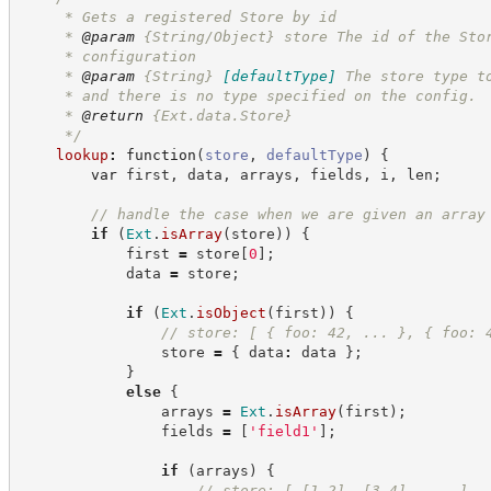
     * Gets a registered Store by id
     * 
@param
 {String/Object} store The id of the Sto
     * configuration
     * 
@param
{String}
[defaultType]
The store type t
     * and there is no type specified on the config.
     * 
@return
{Ext.data.Store}
*/
lookup
:
function
(
store
,
defaultType
)
{
var
 first
,
 data
,
 arrays
,
 fields
,
 i
,
 len
;
//
 handle the case when we are given an array
if
(
Ext
.
isArray
(
store
)
)
{
            first 
=
 store
[
0
]
;
            data 
=
 store
;
if
(
Ext
.
isObject
(
first
)
)
{
//
 store: [ { foo: 42, ... }, { foo: 
                store 
=
{
 data
:
 data 
}
;
}
else
{
                arrays 
=
Ext
.
isArray
(
first
)
;
                fields 
=
[
'
field1
'
]
;
if
(
arrays
)
{
//
 store: [ [1,2], [3,4], ... ]