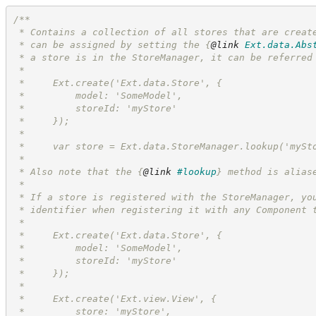
/**
 * Contains a collection of all stores that are creat
 * can be assigned by setting the 
{
@link
Ext.data.Abs
 * a store is in the StoreManager, it can be referred
 *
 *     Ext.create('Ext.data.Store', {
 *         model: 'SomeModel',
 *         storeId: 'myStore'
 *     });
 *
 *     var store = Ext.data.StoreManager.lookup('mySt
 *
 * Also note that the 
{
@link
#lookup
}
 method is alias
 *
 * If a store is registered with the StoreManager, yo
 * identifier when registering it with any Component 
 *
 *     Ext.create('Ext.data.Store', {
 *         model: 'SomeModel',
 *         storeId: 'myStore'
 *     });
 *
 *     Ext.create('Ext.view.View', {
 *         store: 'myStore',