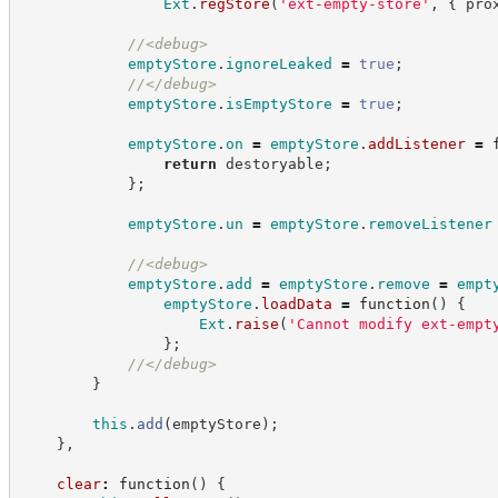
Ext
.
regStore
(
'
ext-empty-store
'
,
{
 pro
//
<debug>
emptyStore
.
ignoreLeaked
=
true
;
//
</debug>
emptyStore
.
isEmptyStore
=
true
;
emptyStore
.
on
=
emptyStore
.
addListener
=
return
 destoryable
;
}
;
emptyStore
.
un
=
emptyStore
.
removeListener
//
<debug>
emptyStore
.
add
=
emptyStore
.
remove
=
empt
emptyStore
.
loadData
=
function
(
)
{
Ext
.
raise
(
'
Cannot modify ext-empt
}
;
//
</debug>
}
this
.
add
(
emptyStore
)
;
}
,
clear
:
function
(
)
{