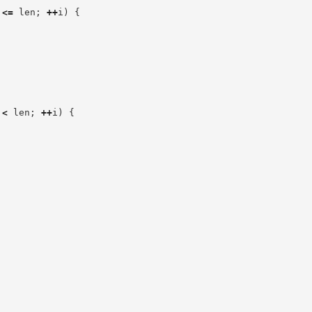
 
<=
 len
;
++
i
)
{
 
<
 len
;
++
i
)
{