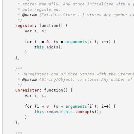
     * stores manually. Any store initialized with a 
     * auto-registered.
     * 
@param
 {Ext.data.Store...} stores Any number o
*/
register
:
function
(
)
{
var
 i
,
 s
;
for
(
i 
=
0
;
(
s 
=
arguments
[
i
]
)
;
 i
++
)
{
this
.
add
(
s
)
;
}
}
,
/**
     * Unregisters one or more Stores with the StoreM
     * 
@param
 {String/Object...} stores Any number of
*/
unregister
:
function
(
)
{
var
 i
,
 s
;
for
(
i 
=
0
;
(
s 
=
arguments
[
i
]
)
;
 i
++
)
{
this
.
remove
(
this
.
lookup
(
s
)
)
;
}
}
,
/**