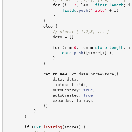
for
(
i 
=
2
,
 len 
=
first
.
length
;
 i
fields
.
push
(
'
field
'
+
 i
)
;
}
}
else
{
//
 store: [ 1,2,3, ... ]
                    data 
=
[
]
;
for
(
i 
=
0
,
 len 
=
store
.
length
;
 i
data
.
push
(
[
store
[
i
]
]
)
;
}
}
return
new
Ext
.
data
.
ArrayStore
(
{
                    data
:
 data
,
                    fields
:
 fields
,
                    autoDestroy
:
true
,
                    autoCreated
:
true
,
                    expanded
:
!
arrays
}
)
;
}
}
if
(
Ext
.
isString
(
store
)
)
{