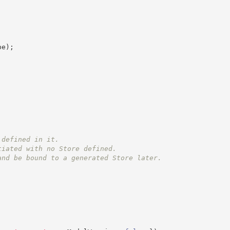
pe
)
;
 defined in it.
tiated with no Store defined.
and be bound to a generated Store later.