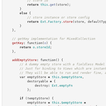
//
 store id
return
this
.
get
(
store
)
;
}
else
{
//
 store instance or store config
return
Ext
.
Factory
.
store
(
store
,
 defaultTy
}
}
,
//
 getKey implementation for MixedCollection
getKey
:
function
(
o
)
{
return
o
.
storeId
;
}
,
addEmptyStore
:
function
(
)
{
//
 A dummy empty store with a fieldless Model
//
 Just for binding to Views which are instan
//
 They will be able to run and render fine, 
var
 emptyStore 
=
this
.
$emptyStore
,
            destoryable 
=
{
                destroy
:
Ext
.
emptyFn
}
;
if
(
!
emptyStore
)
{
            emptyStore 
=
this
.
$emptyStore
=