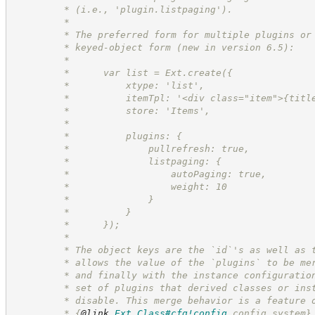
         * (i.e., 'plugin.listpaging').
         *
         * The preferred form for multiple plugins or
         * keyed-object form (new in version 6.5):
         *
         *      var list = Ext.create({
         *          xtype: 'list',
         *          itemTpl: '<div class="item">{titl
         *          store: 'Items',
         *
         *          plugins: {
         *              pullrefresh: true,
         *              listpaging: {
         *                  autoPaging: true,
         *                  weight: 10
         *              }
         *          }
         *      });
         *
         * The object keys are the `id`'s as well as 
         * allows the value of the `plugins` to be me
         * and finally with the instance configuratio
         * set of plugins that derived classes or ins
         * disable. This merge behavior is a feature 
         * 
{
@link
Ext.Class#cfg!config
 config system}