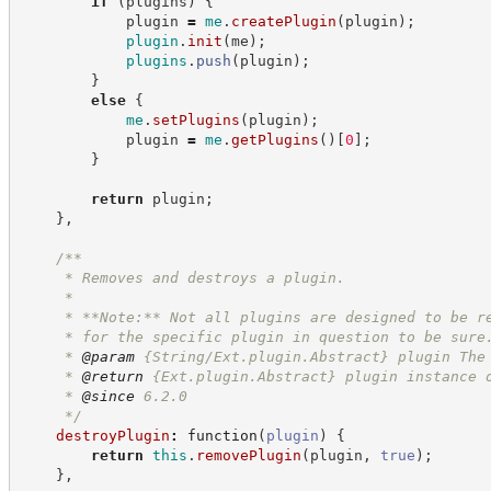
if
(
plugins
)
{
            plugin 
=
me
.
createPlugin
(
plugin
)
;
plugin
.
init
(
me
)
;
plugins
.
push
(
plugin
)
;
}
else
{
me
.
setPlugins
(
plugin
)
;
            plugin 
=
me
.
getPlugins
(
)
[
0
]
;
}
return
 plugin
;
}
,
/**
     * Removes and destroys a plugin.
     *
     * **Note:** Not all plugins are designed to be r
     * for the specific plugin in question to be sure
     * 
@param
 {String/Ext.plugin.Abstract} plugin The
     * 
@return
{Ext.plugin.Abstract}
plugin instance 
     * 
@since
 6.2.0
*/
destroyPlugin
:
function
(
plugin
)
{
return
this
.
removePlugin
(
plugin
,
true
)
;
}
,