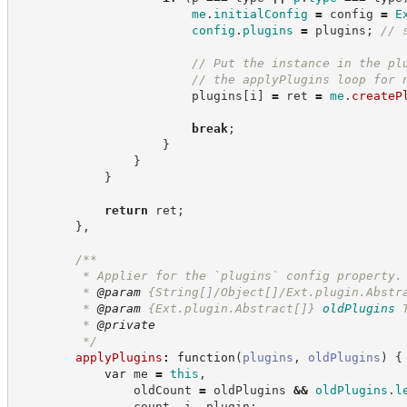
me
.
initialConfig
=
 config 
=
E
config
.
plugins
=
 plugins
;
//
 
//
 Put the instance in the pl
//
 the applyPlugins loop for 
                        plugins
[
i
]
=
 ret 
=
me
.
createP
break
;
}
}
}
return
 ret
;
}
,
/**
         * Applier for the `plugins` config property.
         * 
@param
 {String[]/Object[]/Ext.plugin.Abstr
         * 
@param
{Ext.plugin.Abstract[]}
oldPlugins
         * 
@private
*/
applyPlugins
:
function
(
plugins
,
oldPlugins
)
{
var
 me 
=
this
,
                oldCount 
=
 oldPlugins 
&&
oldPlugins
.
l
                count
,
 i
,
 plugin
;