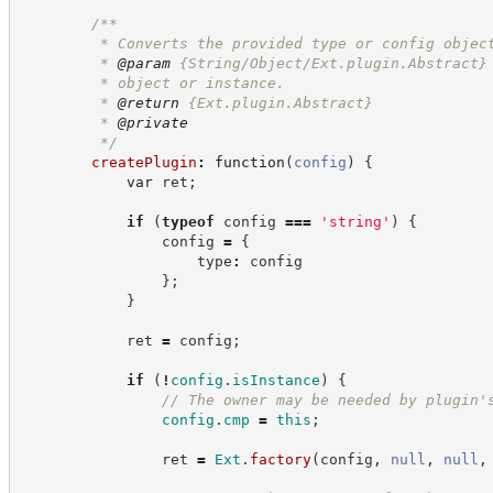
/**
         * Converts the provided type or config objec
         * 
@param
 {String/Object/Ext.plugin.Abstract}
         * object or instance.
         * 
@return
{Ext.plugin.Abstract}
         * 
@private
*/
createPlugin
:
function
(
config
)
{
var
 ret
;
if
(
typeof
 config 
===
'
string
'
)
{
                config 
=
{
                    type
:
 config
}
;
}
            ret 
=
 config
;
if
(
!
config
.
isInstance
)
{
//
 The owner may be needed by plugin'
config
.
cmp
=
this
;
                ret 
=
Ext
.
factory
(
config
,
null
,
null
,