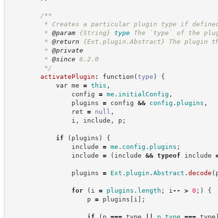
/**
         * Creates a particular plugin type if define
         * 
@param
{String}
type
The `type` of the plu
         * 
@return
{Ext.plugin.Abstract}
The plugin t
         * 
@private
         * 
@since
 6.2.0
*/
activatePlugin
:
function
(
type
)
{
var
 me 
=
this
,
                config 
=
me
.
initialConfig
,
                plugins 
=
 config 
&&
config
.
plugins
,
                ret 
=
null
,
                i
,
 include
,
 p
;
if
(
plugins
)
{
                include 
=
me
.
config
.
plugins
;
                include 
=
(
include 
&&
typeof
 include 
                plugins 
=
Ext
.
plugin
.
Abstract
.
decode
(
for
(
i 
=
plugins
.
length
;
 i
--
>
0
;
)
{
                    p 
=
 plugins
[
i
]
;
if
(
p 
===
 type 
||
p
.
type
===
 type