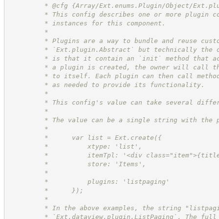
         * @cfg {Array/Ext.enums.Plugin/Object/Ext.pl
         * This config describes one or more plugin c
         * instances for this component.
         *
         * Plugins are a way to bundle and reuse cust
         * `Ext.plugin.Abstract` but technically the 
         * is that it contain an `init` method that a
         * a plugin is created, the owner will call t
         * to itself. Each plugin can then call metho
         * as needed to provide its functionality.
         *
         * This config's value can take several diffe
         *
         * The value can be a single string with the 
         *
         *      var list = Ext.create({
         *          xtype: 'list',
         *          itemTpl: '<div class="item">{titl
         *          store: 'Items',
         *
         *          plugins: 'listpaging'
         *      });
         *
         * In the above examples, the string "listpag
         * `Ext.dataview.plugin.ListPaging`. The full