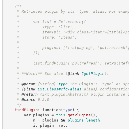
/**
     * Retrieves plugin by its `type` alias. For exam
     *
     *      var list = Ext.create({
     *          xtype: 'list',
     *          itemTpl: '<div class="item">{title}</
     *          store: 'Items',
     *
     *          plugins: ['listpaging', 'pullrefresh'
     *      });
     *
     *      list.findPlugin('pullrefresh').setPullRef
     *
     * **Note:** See also 
{
@link
#getPlugin
}
.
     *
     * 
@param
{String}
type
The Plugin's `type` as sp
     * 
{
@link
Ext.Class#cfg-alias
 alias}
 configuratio
     * 
@return
{Ext.plugin.Abstract}
plugin instance 
     * 
@since
 6.2.0
*/
findPlugin
:
function
(
type
)
{
var
 plugins 
=
this
.
getPlugins
(
)
,
            n 
=
 plugins 
&&
plugins
.
length
,
            i
,
 plugin
,
 ret
;