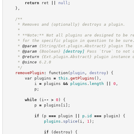
return
 ret 
||
null
;
}
,
/**
     * Removes and (optionally) destroys a plugin.
     *
     * **Note:** Not all plugins are designed to be r
     * for the specific plugin in question to be sure
     * 
@param
 {String/Ext.plugin.Abstract} plugin The
     * 
@param
{Boolean}
[destroy]
Pass `true` to not 
     * 
@return
{Ext.plugin.Abstract}
plugin instance 
     * 
@since
 6.2.0
*/
removePlugin
:
function
(
plugin
,
destroy
)
{
var
 plugins 
=
this
.
getPlugins
(
)
,
            i 
=
 plugins 
&&
plugins
.
length
||
0
,
            p
;
while
(
i
--
>
0
)
{
            p 
=
 plugins
[
i
]
;
if
(
p 
===
 plugin 
||
p
.
id
===
 plugin
)
{
plugins
.
splice
(
i
,
1
)
;
if
(
destroy
)
{