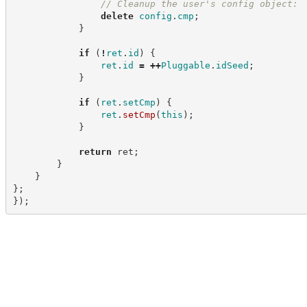
//
 Cleanup the user's config object:
delete
config
.
cmp
;
}
if
(
!
ret
.
id
)
{
ret
.
id
=
++
Pluggable
.
idSeed
;
}
if
(
ret
.
setCmp
)
{
ret
.
setCmp
(
this
)
;
}
return
 ret
;
}
}
}
;
}
)
;