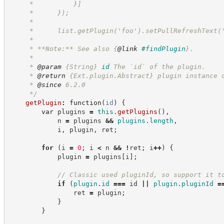
     *          }]
     *      });
     *
     *      list.getPlugin('foo').setPullRefreshText(
     *
     * **Note:** See also 
{
@link
#findPlugin
}
.
     *
     * 
@param
{String}
id
The `id` of the plugin.
     * 
@return
{Ext.plugin.Abstract}
plugin instance 
     * 
@since
 6.2.0
*/
getPlugin
:
function
(
id
)
{
var
 plugins 
=
this
.
getPlugins
(
)
,
            n 
=
 plugins 
&&
plugins
.
length
,
            i
,
 plugin
,
 ret
;
for
(
i 
=
0
;
 i 
<
 n 
&&
!
ret
;
 i
++
)
{
            plugin 
=
 plugins
[
i
]
;
//
 Classic used pluginId, so support it t
if
(
plugin
.
id
===
 id 
||
plugin
.
pluginId
=
                ret 
=
 plugin
;
}
}