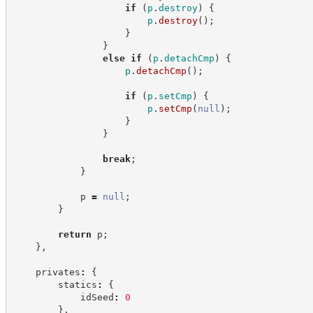
if
(
p
.
destroy
)
{
p
.
destroy
(
)
;
}
}
else
if
(
p
.
detachCmp
)
{
p
.
detachCmp
(
)
;
if
(
p
.
setCmp
)
{
p
.
setCmp
(
null
)
;
}
}
break
;
}
            p 
=
null
;
}
return
 p
;
}
,
    privates
:
{
        statics
:
{
            idSeed
:
0
}
,