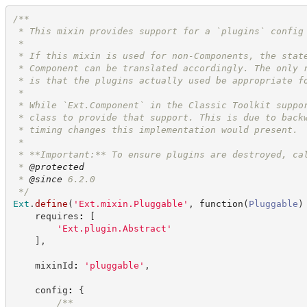
/**
 * This mixin provides support for a `plugins` config
 *
 * If this mixin is used for non-Components, the stat
 * Component can be translated accordingly. The only 
 * is that the plugins actually used be appropriate f
 *
 * While `Ext.Component` in the Classic Toolkit suppo
 * class to provide that support. This is due to back
 * timing changes this implementation would present.
 *
 * **Important:** To ensure plugins are destroyed, ca
 * 
@protected
 * 
@since
 6.2.0
*/
Ext
.
define
(
'
Ext.mixin.Pluggable
'
,
function
(
Pluggable
)
    requires
:
[
'
Ext.plugin.Abstract
'
]
,
    mixinId
:
'
pluggable
'
,
    config
:
{
/**