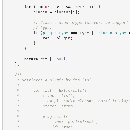
for
(
i 
=
0
;
 i 
<
 n 
&&
!
ret
;
 i
++
)
{
            plugin 
=
 plugins
[
i
]
;
//
 Classic used ptype forever, so support
//
 type.
if
(
plugin
.
type
===
 type 
||
plugin
.
ptype
                ret 
=
 plugin
;
}
}
return
 ret 
||
null
;
}
,
/**
     * Retrieves a plugin by its `id`.
     *
     *      var list = Ext.create({
     *          xtype: 'list',
     *          itemTpl: '<div class="item">{title}</
     *          store: 'Items',
     *
     *          plugins: [{
     *              type: 'pullrefresh',
     *              id: 'foo'