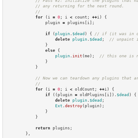
//
 Pass #2: Initialize the plugins that h
//
 any returning for the next round.
//
for
(
i 
=
0
;
 i 
<
 count
;
++
i
)
{
                plugin 
=
 plugins
[
i
]
;
if
(
plugin
.
$dead
)
{
//
 if (it was in 
delete
plugin
.
$dead
;
//
 unpaint 
}
else
{
plugin
.
init
(
me
)
;
//
 this one is 
}
}
//
 Now we can teardown any plugins that a
//
for
(
i 
=
0
;
 i 
<
 oldCount
;
++
i
)
{
if
(
(
plugin 
=
 oldPlugins
[
i
]
)
.
$dead
)
{
delete
plugin
.
$dead
;
Ext
.
destroy
(
plugin
)
;
}
}
return
 plugins
;
}
,