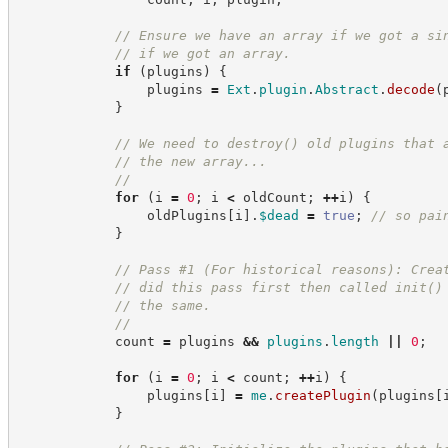
//
 Ensure we have an array if we got a si
//
 if we got an array.
if
(
plugins
)
{
                plugins 
=
Ext
.
plugin
.
Abstract
.
decode
(
}
//
 We need to destroy() old plugins that 
//
 the new array...
//
for
(
i 
=
0
;
 i 
<
 oldCount
;
++
i
)
{
                oldPlugins
[
i
]
.
$dead
=
true
;
//
 so pai
}
//
 Pass #1 (For historical reasons): Crea
//
 did this pass first then called init()
//
 the same.
//
            count 
=
 plugins 
&&
plugins
.
length
||
0
;
for
(
i 
=
0
;
 i 
<
 count
;
++
i
)
{
                plugins
[
i
]
=
me
.
createPlugin
(
plugins
[
}