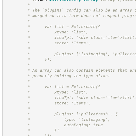
         *
         * The `plugins` config can also be an array 
         * merged so this form does not respect plugi
         *
         *      var list = Ext.create({
         *          xtype: 'list',
         *          itemTpl: '<div class="item">{titl
         *          store: 'Items',
         *
         *          plugins: ['listpaging', 'pullrefr
         *      });
         *
         * An array can also contain elements that ar
         * property holding the type alias:
         *
         *      var list = Ext.create({
         *          xtype: 'list',
         *          itemTpl: '<div class="item">{titl
         *          store: 'Items',
         *
         *          plugins: ['pullrefresh', {
         *              type: 'listpaging',
         *              autoPaging: true
         *          }]
         *      });