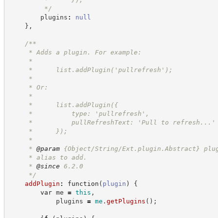
*/
        plugins
:
null
}
,
/**
     * Adds a plugin. For example:
     *
     *      list.addPlugin('pullrefresh');
     *
     * Or:
     *
     *      list.addPlugin({
     *          type: 'pullrefresh',
     *          pullRefreshText: 'Pull to refresh...'
     *      });
     *
     * 
@param
 {Object/String/Ext.plugin.Abstract} plu
     * alias to add.
     * 
@since
 6.2.0
*/
addPlugin
:
function
(
plugin
)
{
var
 me 
=
this
,
            plugins 
=
me
.
getPlugins
(
)
;