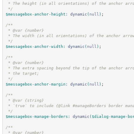
 * The height (in all orientations) of the anchor arr
*/
$messagebox-anchor-height
:
dynamic
(
null
)
;
/*
*
 * @var {number}
 * The width (in all orientations) of the anchor arro
*/
$messagebox-anchor-width
:
dynamic
(
null
)
;
/*
*
 * @var {number}
 * The extra spacing beyond the tip of the anchor arr
 * the target;
*/
$messagebox-anchor-margin
:
dynamic
(
null
)
;
/*
*
 * @var {string}
 * `true` to include {@link #manageBorders border man
*/
$messagebox-manage-borders
:
dynamic
(
$dialog-manage-bo
/*
*
 * @var {number}