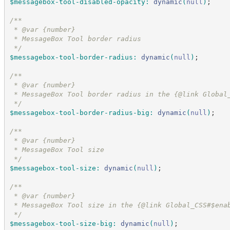
$messagebox-tool-disabled-opacity
:
dynamic
(
null
)
;
/*
*
 * @var {number}
 * MessageBox Tool border radius
*/
$messagebox-tool-border-radius
:
dynamic
(
null
)
;
/*
*
 * @var {number}
 * MessageBox Tool border radius in the {@link Global
*/
$messagebox-tool-border-radius-big
:
dynamic
(
null
)
;
/*
*
 * @var {number}
 * MessageBox Tool size
*/
$messagebox-tool-size
:
dynamic
(
null
)
;
/*
*
 * @var {number}
 * MessageBox Tool size in the {@link Global_CSS#$ena
*/
$messagebox-tool-size-big
:
dynamic
(
null
)
;