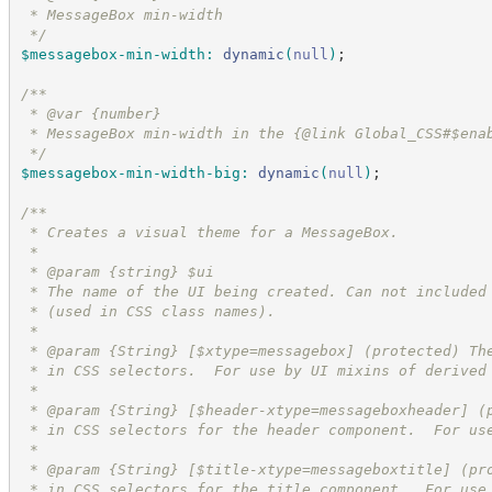
 * MessageBox min-width
*/
$messagebox-min-width
:
dynamic
(
null
)
;
/*
*
 * @var {number}
 * MessageBox min-width in the {@link Global_CSS#$ena
*/
$messagebox-min-width-big
:
dynamic
(
null
)
;
/*
*
 * Creates a visual theme for a MessageBox.
 *
 * @param {string} $ui
 * The name of the UI being created. Can not included
 * (used in CSS class names).
 *
 * @param {String} [$xtype=messagebox] (protected) Th
 * in CSS selectors.  For use by UI mixins of derived
 *
 * @param {String} [$header-xtype=messageboxheader] (
 * in CSS selectors for the header component.  For us
 *
 * @param {String} [$title-xtype=messageboxtitle] (pr
 * in CSS selectors for the title component.  For use