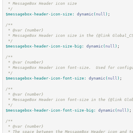
 * MessageBox Header icon size
*/
$messagebox-header-icon-size
:
dynamic
(
null
)
;
/*
*
 * @var {number}
 * MessageBox Header icon size in the {@link Global_C
*/
$messagebox-header-icon-size-big
:
dynamic
(
null
)
;
/*
*
 * @var {number}
 * MessageBox Header icon font-size.  Used for config
*/
$messagebox-header-icon-font-size
:
dynamic
(
null
)
;
/*
*
 * @var {number}
 * MessageBox Header icon font-size in the {@link Glo
*/
$messagebox-header-icon-font-size-big
:
dynamic
(
null
)
;
/*
*
 * @var {number}
 * The space between the MessageBox Header icon and t