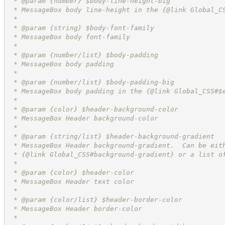
 * @param {number} $body-line-height-big
 * MessageBox body line-height in the {@link Global_C
 *
 * @param {string} $body-font-family
 * MessageBox body font-family
 *
 * @param {number/list} $body-padding
 * MessageBox body padding
 *
 * @param {number/list} $body-padding-big
 * MessageBox body padding in the {@link Global_CSS#$
 *
 * @param {color} $header-background-color
 * MessageBox Header background-color
 *
 * @param {string/list} $header-background-gradient
 * MessageBox Header background-gradient.  Can be eit
 * {@link Global_CSS#background-gradient} or a list o
 *
 * @param {color} $header-color
 * MessageBox Header text color
 *
 * @param {color/list} $header-border-color
 * MessageBox Header border-color
 *