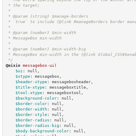
 * the target;
 *
 * @param {string} $manage-borders
 * `true` to include {@link #manageBorders border man
 *
 * @param {number} $min-width
 * MessageBox min-width
 *
 * @param {number} $min-width-big
 * MessageBox min-width in the {@link Global_CSS#$ena
*/
@
mixin
messagebox-ui
(
$ui
:
 null,
$xtype
:
 messagebox,
$header-xtype
:
 messageboxheader,
$title-xtype
:
 messageboxtitle,
$tool-xtype
:
 messageboxtool,
$background-color
:
 null,
$border-color
:
 null,
$border-width
:
 null,
$border-style
:
 null,
$border-radius
:
 null,
$border-radius-big
:
 null,
$body-background-color
:
 null,