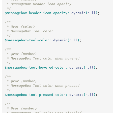
 * MessageBox Header icon opacity
*/
$messagebox-header-icon-opacity
:
dynamic
(
null
)
;
/*
*
 * @var {color}
 * MessageBox Tool color
*/
$messagebox-tool-color
:
dynamic
(
null
)
;
/*
*
 * @var {number}
 * MessageBox Tool color when hovered
*/
$messagebox-tool-hovered-color
:
dynamic
(
null
)
;
/*
*
 * @var {number}
 * MessageBox Tool color when pressed
*/
$messagebox-tool-pressed-color
:
dynamic
(
null
)
;
/*
*
 * @var {number}
 * MessageBox Tool color when disabled