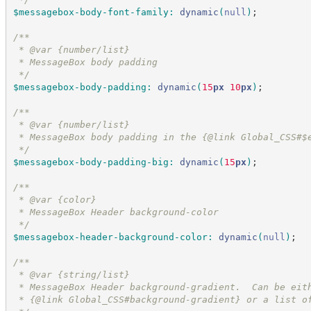
$messagebox-body-font-family
:
dynamic
(
null
)
;
/*
*
 * @var {number/list}
 * MessageBox body padding
*/
$messagebox-body-padding
:
dynamic
(
15
px
 10
px
)
;
/*
*
 * @var {number/list}
 * MessageBox body padding in the {@link Global_CSS#$
*/
$messagebox-body-padding-big
:
dynamic
(
15
px
)
;
/*
*
 * @var {color}
 * MessageBox Header background-color
*/
$messagebox-header-background-color
:
dynamic
(
null
)
;
/*
*
 * @var {string/list}
 * MessageBox Header background-gradient.  Can be eit
 * {@link Global_CSS#background-gradient} or a list o