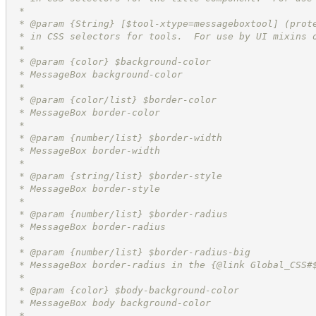
 *
 * @param {String} [$tool-xtype=messageboxtool] (prot
 * in CSS selectors for tools.  For use by UI mixins 
 *
 * @param {color} $background-color
 * MessageBox background-color
 *
 * @param {color/list} $border-color
 * MessageBox border-color
 *
 * @param {number/list} $border-width
 * MessageBox border-width
 *
 * @param {string/list} $border-style
 * MessageBox border-style
 *
 * @param {number/list} $border-radius
 * MessageBox border-radius
 *
 * @param {number/list} $border-radius-big
 * MessageBox border-radius in the {@link Global_CSS#
 *
 * @param {color} $body-background-color
 * MessageBox body background-color
 *