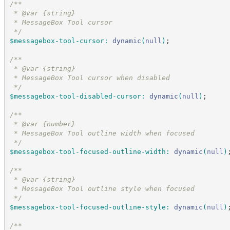
/*
*
 * @var {string}
 * MessageBox Tool cursor
*/
$messagebox-tool-cursor
:
dynamic
(
null
)
;
/*
*
 * @var {string}
 * MessageBox Tool cursor when disabled
*/
$messagebox-tool-disabled-cursor
:
dynamic
(
null
)
;
/*
*
 * @var {number}
 * MessageBox Tool outline width when focused
*/
$messagebox-tool-focused-outline-width
:
dynamic
(
null
)
/*
*
 * @var {string}
 * MessageBox Tool outline style when focused
*/
$messagebox-tool-focused-outline-style
:
dynamic
(
null
)
/*
*