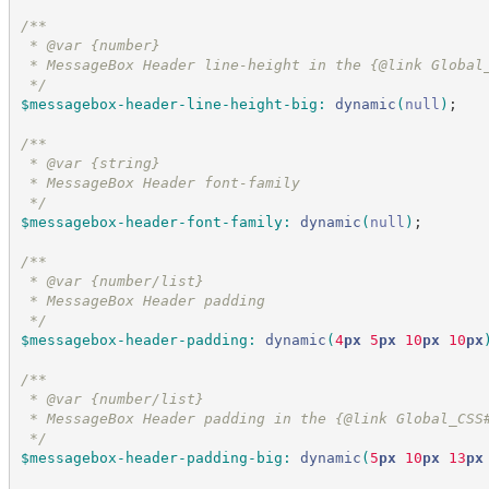
/*
*
 * @var {number}
 * MessageBox Header line-height in the {@link Global
*/
$messagebox-header-line-height-big
:
dynamic
(
null
)
;
/*
*
 * @var {string}
 * MessageBox Header font-family
*/
$messagebox-header-font-family
:
dynamic
(
null
)
;
/*
*
 * @var {number/list}
 * MessageBox Header padding
*/
$messagebox-header-padding
:
dynamic
(
4
px
 5
px
 10
px
 10
px
/*
*
 * @var {number/list}
 * MessageBox Header padding in the {@link Global_CSS
*/
$messagebox-header-padding-big
:
dynamic
(
5
px
 10
px
 13
px