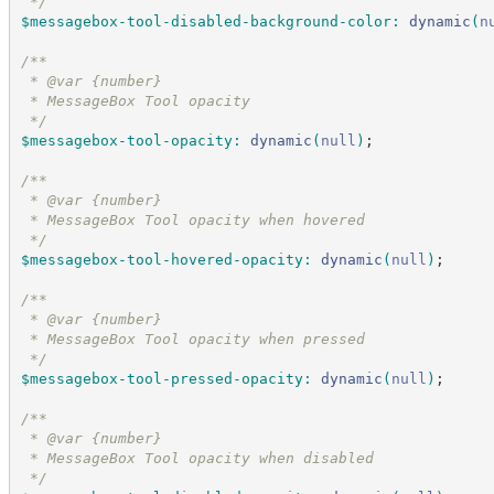
*/
$messagebox-tool-disabled-background-color
:
dynamic
(
n
/*
*
 * @var {number}
 * MessageBox Tool opacity
*/
$messagebox-tool-opacity
:
dynamic
(
null
)
;
/*
*
 * @var {number}
 * MessageBox Tool opacity when hovered
*/
$messagebox-tool-hovered-opacity
:
dynamic
(
null
)
;
/*
*
 * @var {number}
 * MessageBox Tool opacity when pressed
*/
$messagebox-tool-pressed-opacity
:
dynamic
(
null
)
;
/*
*
 * @var {number}
 * MessageBox Tool opacity when disabled
*/