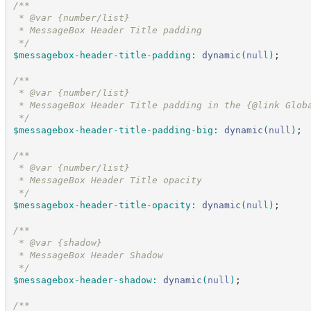
/*
*
 * @var {number/list}
 * MessageBox Header Title padding
*/
$messagebox-header-title-padding
:
dynamic
(
null
)
;
/*
*
 * @var {number/list}
 * MessageBox Header Title padding in the {@link Glob
*/
$messagebox-header-title-padding-big
:
dynamic
(
null
)
;
/*
*
 * @var {number/list}
 * MessageBox Header Title opacity
*/
$messagebox-header-title-opacity
:
dynamic
(
null
)
;
/*
*
 * @var {shadow}
 * MessageBox Header Shadow
*/
$messagebox-header-shadow
:
dynamic
(
null
)
;
/*
*