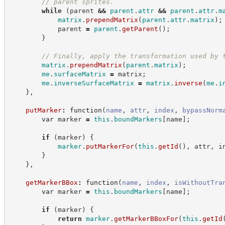
//
 parent sprites.
while
(
parent 
&&
parent
.
attr
&&
parent
.
attr
.
m
matrix
.
prependMatrix
(
parent
.
attr
.
matrix
)
;
            parent 
=
parent
.
getParent
(
)
;
}
//
 Finally, apply the transformation used by 
matrix
.
prependMatrix
(
parent
.
matrix
)
;
me
.
surfaceMatrix
=
 matrix
;
me
.
inverseSurfaceMatrix
=
matrix
.
inverse
(
me
.
i
}
,
putMarker
:
function
(
name
,
attr
,
index
,
bypassNorm
var
 marker 
=
this
.
boundMarkers
[
name
]
;
if
(
marker
)
{
marker
.
putMarkerFor
(
this
.
getId
(
)
,
 attr
,
 i
}
}
,
getMarkerBBox
:
function
(
name
,
index
,
isWithoutTra
var
 marker 
=
this
.
boundMarkers
[
name
]
;
if
(
marker
)
{
return
marker
.
getMarkerBBoxFor
(
this
.
getId