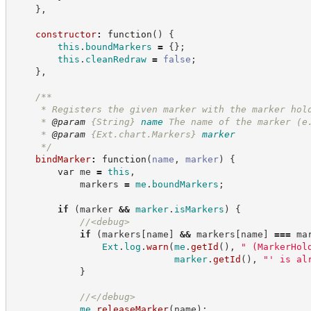
    }
,
constructor
:
function
(
)
{
this
.
boundMarkers
=
{
}
;
this
.
cleanRedraw
=
false
;
}
,
/**
     * Registers the given marker with the marker hol
     * 
@param
{String}
name
The name of the marker (e
     * 
@param
{Ext.chart.Markers}
marker
*/
bindMarker
:
function
(
name
,
marker
)
{
var
 me 
=
this
,
            markers 
=
me
.
boundMarkers
;
if
(
marker 
&&
marker
.
isMarkers
)
{
//
<debug>
if
(
markers
[
name
]
&&
 markers
[
name
]
===
 ma
Ext
.
log
.
warn
(
me
.
getId
(
)
,
"
 (MarkerHol
marker
.
getId
(
)
,
"
' is al
}
//
</debug>
me
.
releaseMarker
(
name
)
;