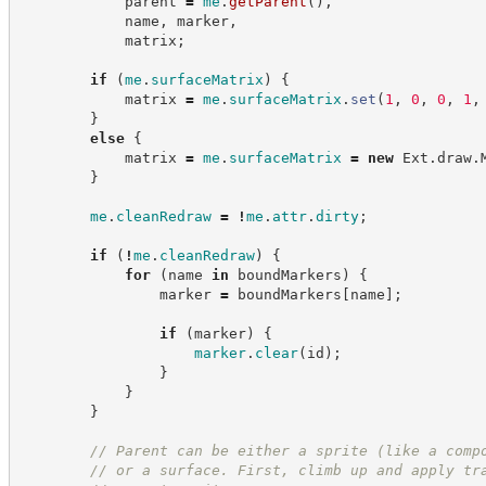
            parent 
=
me
.
getParent
(
)
,
            name
,
 marker
,
            matrix
;
if
(
me
.
surfaceMatrix
)
{
            matrix 
=
me
.
surfaceMatrix
.
set
(
1
,
0
,
0
,
1
,
}
else
{
            matrix 
=
me
.
surfaceMatrix
=
new
Ext
.
draw
.
}
me
.
cleanRedraw
=
!
me
.
attr
.
dirty
;
if
(
!
me
.
cleanRedraw
)
{
for
(
name 
in
 boundMarkers
)
{
                marker 
=
 boundMarkers
[
name
]
;
if
(
marker
)
{
marker
.
clear
(
id
)
;
}
}
}
//
 Parent can be either a sprite (like a comp
//
 or a surface. First, climb up and apply tr