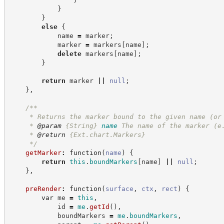
}
}
else
{
            name 
=
 marker
;
            marker 
=
 markers
[
name
]
;
delete
 markers
[
name
]
;
}
return
 marker 
||
null
;
}
,
/**
     * Returns the marker bound to the given name (or
     * 
@param
{String}
name
The name of the marker (e
     * 
@return
{Ext.chart.Markers}
*/
getMarker
:
function
(
name
)
{
return
this
.
boundMarkers
[
name
]
||
null
;
}
,
preRender
:
function
(
surface
,
ctx
,
rect
)
{
var
 me 
=
this
,
            id 
=
me
.
getId
(
)
,
            boundMarkers 
=
me
.
boundMarkers
,