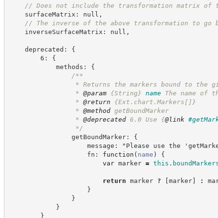
//
 Does not include the transformation matrix of 
    surfaceMatrix: null,
//
 The inverse of the above transformation to go 
    inverseSurfaceMatrix: null,
    deprecated: {
        6: {
            methods: {
/**
                 * Returns the markers bound to the g
                 * 
@param
{String}
name
The name of t
                 * 
@return
{Ext.chart.Markers[]}
                 * 
@method
 getBoundMarker
                 * 
@deprecated
 6.0 Use 
{
@link
#getMar
*/
                getBoundMarker: {
                    message: "Please use the 'getMark
                    fn: 
function
(
name
)
{
var
 marker 
=
this
.
boundMarker
return
 marker 
?
[
marker
]
:
 ma
}
}
}
}