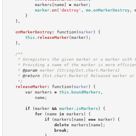
            markers
[
name
]
=
 marker
;
marker
.
on
(
'
destroy
'
,
me
.
onMarkerDestroy
,
 
}
}
,
onMarkerDestroy
:
function
(
marker
)
{
this
.
releaseMarker
(
marker
)
;
}
,
/**
     * Unregisters the given marker or a marker with 
     * Providing a name of the marker is more efficie
     * 
@param
 marker {String/Ext.chart.Markers}
     * 
@return
{Ext.chart.Markers}
Released marker or
*/
releaseMarker
:
function
(
marker
)
{
var
 markers 
=
this
.
boundMarkers
,
            name
;
if
(
marker 
&&
marker
.
isMarkers
)
{
for
(
name 
in
 markers
)
{
if
(
markers
[
name
]
===
 marker
)
{
delete
 markers
[
name
]
;
break
;
}