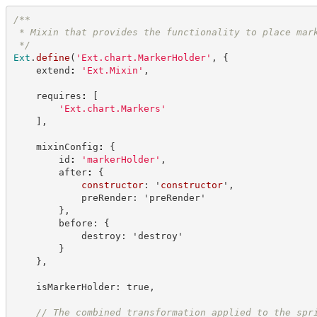
/**
 * Mixin that provides the functionality to place mar
*/
Ext
.
define
(
'
Ext.chart.MarkerHolder
'
,
{
    extend
:
'
Ext.Mixin
'
,
    requires
:
[
'
Ext.chart.Markers
'
]
,
    mixinConfig
:
{
        id
:
'
markerHolder
'
,
        after
:
{
constructor
: '
constructor
',
            preRender: 'preRender'
        },
        before: {
            destroy: 'destroy'
        }
    },
    isMarkerHolder: true,
//
 The combined transformation applied to the spr