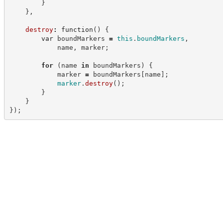
}
}
,
destroy
:
function
(
)
{
var
 boundMarkers 
=
this
.
boundMarkers
,
            name
,
 marker
;
for
(
name 
in
 boundMarkers
)
{
            marker 
=
 boundMarkers
[
name
]
;
marker
.
destroy
(
)
;
}
}
}
)
;