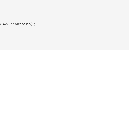
n 
&&
!
contains
)
;