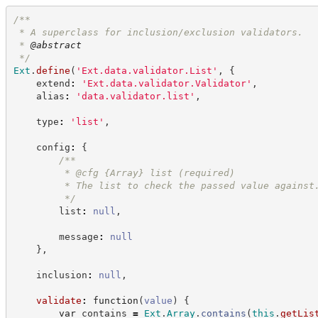
/**
 * A superclass for inclusion/exclusion validators.
 * 
@abstract
*/
Ext
.
define
(
'
Ext.data.validator.List
'
,
{
    extend
:
'
Ext.data.validator.Validator
'
,
    alias
:
'
data.validator.list
'
,
    type
:
'
list
'
,
    config
:
{
/**
         * @cfg 
{Array}
list (required)
         * The list to check the passed value against
*/
        list
:
null
,
        message
:
null
}
,
    inclusion
:
null
,
validate
:
function
(
value
)
{
var
 contains 
=
Ext
.
Array
.
contains
(
this
.
getLis