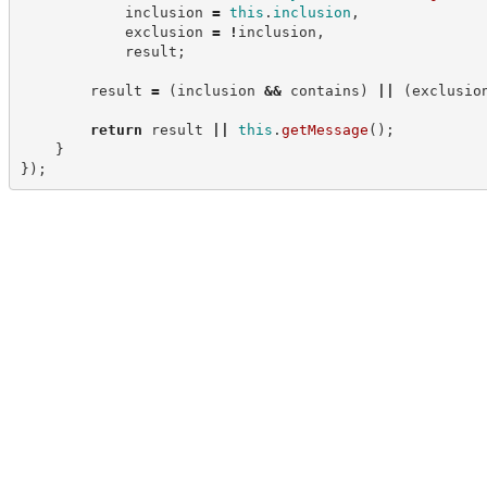
            inclusion 
=
this
.
inclusion
,
            exclusion 
=
!
inclusion
,
            result
;
        result 
=
(
inclusion 
&&
 contains
)
||
(
exclusio
return
 result 
||
this
.
getMessage
(
)
;
}
}
)
;