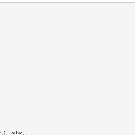
.
t
(
)
,
 value
)
,