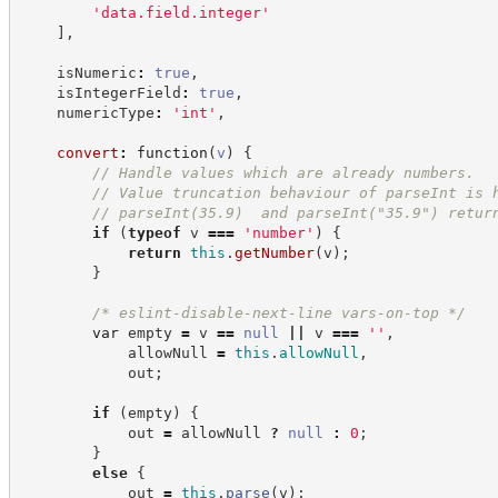
'
data.field.integer
'
]
,
    isNumeric
:
true
,
    isIntegerField
:
true
,
    numericType
:
'
int
'
,
convert
:
function
(
v
)
{
//
 Handle values which are already numbers.
//
 Value truncation behaviour of parseInt is 
//
 parseInt(35.9)  and parseInt("35.9") retur
if
(
typeof
 v 
===
'
number
'
)
{
return
this
.
getNumber
(
v
)
;
}
/*
 eslint-disable-next-line vars-on-top 
*/
var
 empty 
=
 v 
==
null
||
 v 
===
'
'
,
            allowNull 
=
this
.
allowNull
,
            out
;
if
(
empty
)
{
            out 
=
 allowNull 
?
null
:
0
;
}
else
{
            out 
=
this
.
parse
(
v
)
;