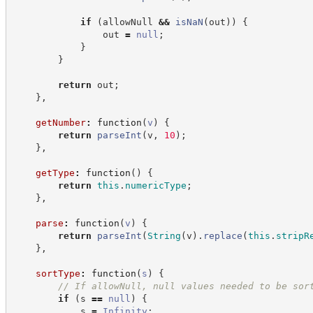
if
(
allowNull 
&&
isNaN
(
out
)
)
{
                out 
=
null
;
}
}
return
 out
;
}
,
getNumber
:
function
(
v
)
{
return
parseInt
(
v
,
10
)
;
}
,
getType
:
function
(
)
{
return
this
.
numericType
;
}
,
parse
:
function
(
v
)
{
return
parseInt
(
String
(
v
)
.
replace
(
this
.
stripR
}
,
sortType
:
function
(
s
)
{
//
 If allowNull, null values needed to be sor
if
(
s 
==
null
)
{
            s 
=
Infinity
;