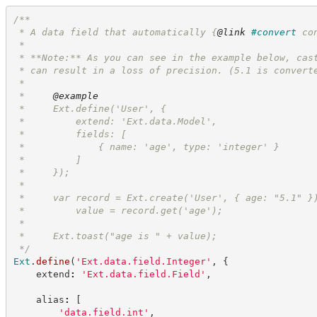
/**
 * A data field that automatically 
{
@link
#convert
 co
 *
 * **Note:** As you can see in the example below, cas
 * can result in a loss of precision. (5.1 is convert
 *
 *     
@example
 *     Ext.define('User', {
 *         extend: 'Ext.data.Model',
 *         fields: [
 *             { name: 'age', type: 'integer' }
 *         ]
 *     });
 *
 *     var record = Ext.create('User', { age: "5.1" }
 *         value = record.get('age');
 *
 *     Ext.toast("age is " + value);
*/
Ext
.
define
(
'
Ext.data.field.Integer
'
,
{
    extend
:
'
Ext.data.field.Field
'
,
    alias
:
[
'
data.field.int
'
,