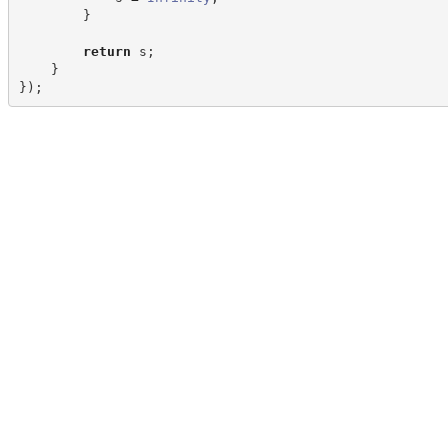
}
return
 s
;
}
}
)
;