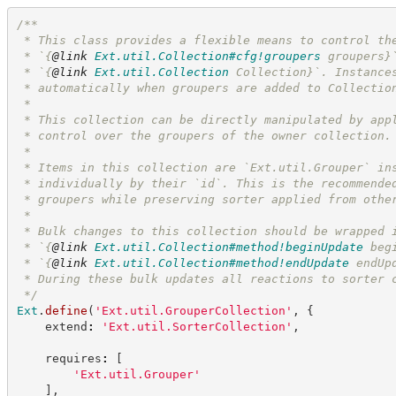
/**
 * This class provides a flexible means to control th
 * `
{
@link
Ext.util.Collection#cfg!groupers
 groupers}
 * `
{
@link
Ext.util.Collection
 Collection}
`. Instance
 * automatically when groupers are added to Collectio
 *
 * This collection can be directly manipulated by app
 * control over the groupers of the owner collection.
 *
 * Items in this collection are `Ext.util.Grouper` in
 * individually by their `id`. This is the recommende
 * groupers while preserving sorter applied from othe
 *
 * Bulk changes to this collection should be wrapped 
 * `
{
@link
Ext.util.Collection#method!beginUpdate
 beg
 * `
{
@link
Ext.util.Collection#method!endUpdate
 endUp
 * During these bulk updates all reactions to sorter 
*/
Ext
.
define
(
'
Ext.util.GrouperCollection
'
,
{
    extend
:
'
Ext.util.SorterCollection
'
,
    requires
:
[
'
Ext.util.Grouper
'
]
,