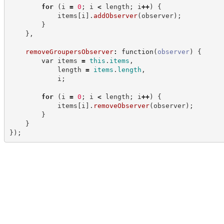
for
(
i 
=
0
;
 i 
<
 length
;
 i
++
)
{
            items
[
i
]
.
addObserver
(
observer
)
;
}
}
,
removeGroupersObserver
:
function
(
observer
)
{
var
 items 
=
this
.
items
,
            length 
=
items
.
length
,
            i
;
for
(
i 
=
0
;
 i 
<
 length
;
 i
++
)
{
            items
[
i
]
.
removeObserver
(
observer
)
;
}
}
}
)
;