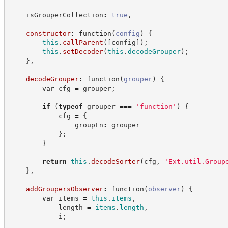
    isGrouperCollection
:
true
,
constructor
:
function
(
config
)
{
this
.
callParent
(
[
config
]
)
;
this
.
setDecoder
(
this
.
decodeGrouper
)
;
}
,
decodeGrouper
:
function
(
grouper
)
{
var
 cfg 
=
 grouper
;
if
(
typeof
 grouper 
===
'
function
'
)
{
            cfg 
=
{
                groupFn
:
 grouper
}
;
}
return
this
.
decodeSorter
(
cfg
,
'
Ext.util.Group
}
,
addGroupersObserver
:
function
(
observer
)
{
var
 items 
=
this
.
items
,
            length 
=
items
.
length
,
            i
;