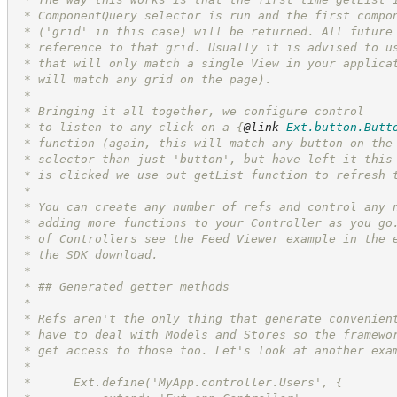
 * ComponentQuery selector is run and the first compo
 * ('grid' in this case) will be returned. All future
 * reference to that grid. Usually it is advised to u
 * that will only match a single View in your applica
 * will match any grid on the page).
 *
 * Bringing it all together, we configure control
 * to listen to any click on a 
{
@link
Ext.button.Butt
 * function (again, this will match any button on the
 * selector than just 'button', but have left it this
 * is clicked we use out getList function to refresh 
 *
 * You can create any number of refs and control any 
 * adding more functions to your Controller as you go
 * of Controllers see the Feed Viewer example in the 
 * the SDK download.
 *
 * ## Generated getter methods
 *
 * Refs aren't the only thing that generate convenien
 * have to deal with Models and Stores so the framewo
 * get access to those too. Let's look at another exa
 *
 *      Ext.define('MyApp.controller.Users', {