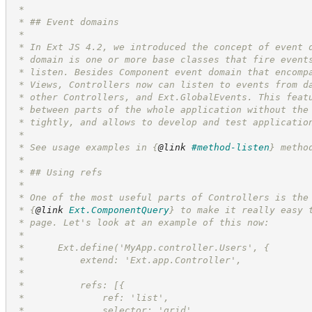
 *
 * ## Event domains
 *
 * In Ext JS 4.2, we introduced the concept of event 
 * domain is one or more base classes that fire event
 * listen. Besides Component event domain that encomp
 * Views, Controllers now can listen to events from d
 * other Controllers, and Ext.GlobalEvents. This feat
 * between parts of the whole application without the
 * tightly, and allows to develop and test applicatio
 *
 * See usage examples in 
{
@link
#method-listen
}
 metho
 *
 * ## Using refs
 *
 * One of the most useful parts of Controllers is the
 * 
{
@link
Ext.ComponentQuery
}
 to make it really easy 
 * page. Let's look at an example of this now:
 *
 *      Ext.define('MyApp.controller.Users', {
 *          extend: 'Ext.app.Controller',
 *
 *          refs: [{
 *              ref: 'list',
 *              selector: 'grid'