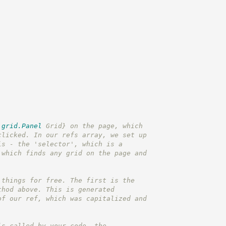
.grid.Panel
 Grid}
 on the page, which
clicked. In our refs array, we set up
is - the 'selector', which is a
 which finds any grid on the page and
 things for free. The first is the
thod above. This is generated
of our ref, which was capitalized and
is called by your code, the