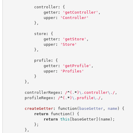
            controller
:
{
                getter
:
'
getController
'
,
                upper
:
'
Controller
'
}
,
            store
:
{
                getter
:
'
getStore
'
,
                upper
:
'
Store
'
}
,
            profile
:
{
                getter
:
'
getProfile
'
,
                upper
:
'
Profiles
'
}
}
,
        controllerRegex
:
/
^
(
.
*
)
\.
controller
\.
/
,
        profileRegex
:
/
^
(
.
*
)
\.
profile
\.
/
,
createGetter
:
function
(
baseGetter
,
name
)
{
return
function
(
)
{
return
this
[
baseGetter
]
(
name
)
;
}
;
}
,