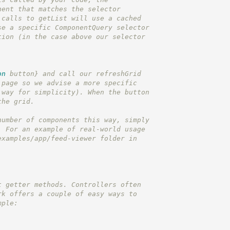
nent that matches the selector
 calls to getList will use a cached
se a specific ComponentQuery selector
tion (in the case above our selector
on
 button}
 and call our refreshGrid
 page so we advise a more specific
 way for simplicity). When the button
the grid.
number of components this way, simply
. For an example of real-world usage
examples/app/feed-viewer folder in
t getter methods. Controllers often
rk offers a couple of easy ways to
mple: