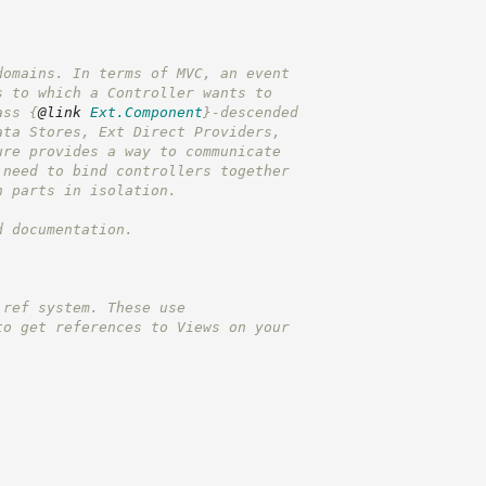
domains. In terms of MVC, an event
s to which a Controller wants to
ass 
{
@link
Ext.Component
}
-descended
ata Stores, Ext Direct Providers,
ure provides a way to communicate
 need to bind controllers together
n parts in isolation.
d documentation.
 ref system. These use
to get references to Views on your