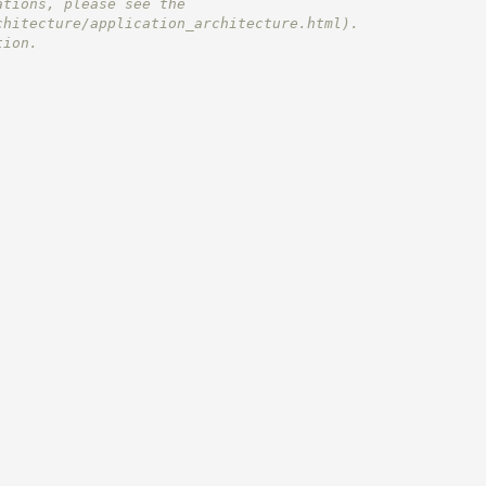
ations, please see the
chitecture/application_architecture.html).
tion.