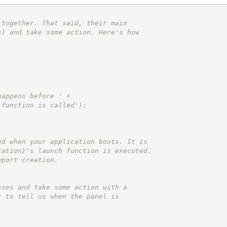
 together. That said, their main
s) and take some action. Here's how
happens before ' +
 function is called');
ed when your application boots. It is
cation}
's launch function is executed.
wport creation.
sses and take some action with a
r to tell us when the panel is