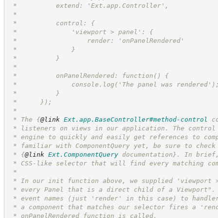
 *          extend: 'Ext.app.Controller',
 *
 *          control: {
 *              'viewport > panel': {
 *                  render: 'onPanelRendered'
 *              }
 *          }
 *
 *          onPanelRendered: function() {
 *              console.log('The panel was rendered')
 *          }
 *      });
 *
 * The 
{
@link
Ext.app.BaseController#method-control
 c
 * listeners on views in our application. The control
 * engine to quickly and easily get references to com
 * familiar with ComponentQuery yet, be sure to check
 * 
{
@link
Ext.ComponentQuery
 documentation}
. In brief
 * CSS-like selector that will find every matching co
 *
 * In our init function above, we supplied 'viewport 
 * every Panel that is a direct child of a Viewport".
 * event names (just 'render' in this case) to handle
 * a component that matches our selector fires a 'ren
 * onPanelRendered function is called.