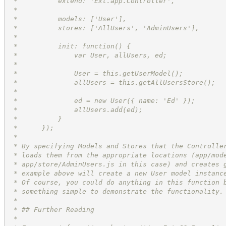
 *          extend: 'Ext.app.Controller',
 *
 *          models: ['User'],
 *          stores: ['AllUsers', 'AdminUsers'],
 *
 *          init: function() {
 *              var User, allUsers, ed;
 *
 *              User = this.getUserModel();
 *              allUsers = this.getAllUsersStore();
 *
 *              ed = new User({ name: 'Ed' });
 *              allUsers.add(ed);
 *          }
 *      });
 *
 * By specifying Models and Stores that the Controlle
 * loads them from the appropriate locations (app/mod
 * app/store/AdminUsers.js in this case) and creates 
 * example above will create a new User model instanc
 * Of course, you could do anything in this function 
 * something simple to demonstrate the functionality.
 *
 * ## Further Reading
 *