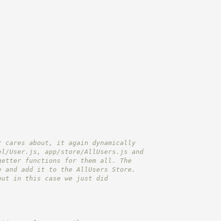
r cares about, it again dynamically
el/User.js, app/store/AllUsers.js and
getter functions for them all. The
e and add it to the AllUsers Store.
but in this case we just did