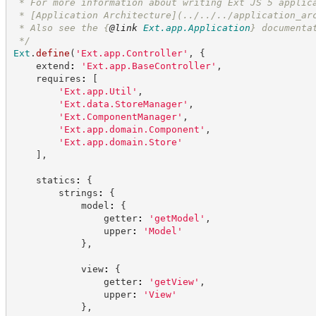
 * For more information about writing Ext JS 5 applic
 * [Application Architecture](../../../application_ar
 * Also see the 
{
@link
Ext.app.Application
}
 documenta
*/
Ext
.
define
(
'
Ext.app.Controller
'
,
{
    extend
:
'
Ext.app.BaseController
'
,
    requires
:
[
'
Ext.app.Util
'
,
'
Ext.data.StoreManager
'
,
'
Ext.ComponentManager
'
,
'
Ext.app.domain.Component
'
,
'
Ext.app.domain.Store
'
]
,
    statics
:
{
        strings
:
{
            model
:
{
                getter
:
'
getModel
'
,
                upper
:
'
Model
'
}
,
            view
:
{
                getter
:
'
getView
'
,
                upper
:
'
View
'
}
,