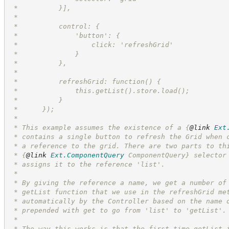
 *          }],
 *
 *          control: {
 *              'button': {
 *                  click: 'refreshGrid'
 *              }
 *          },
 *
 *          refreshGrid: function() {
 *              this.getList().store.load();
 *          }
 *      });
 *
 * This example assumes the existence of a 
{
@link
Ext
 * contains a single button to refresh the Grid when 
 * a reference to the grid. There are two parts to th
 * 
{
@link
Ext.ComponentQuery
 ComponentQuery}
 selector
 * assigns it to the reference 'list'.
 *
 * By giving the reference a name, we get a number of
 * getList function that we use in the refreshGrid me
 * automatically by the Controller based on the name 
 * prepended with get to go from 'list' to 'getList'.
 *
 * The way this works is that the first time getList 