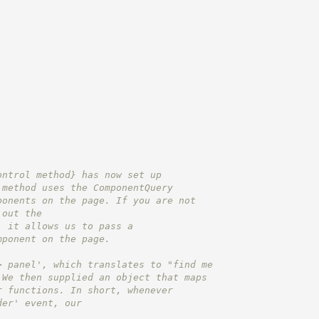
;
ontrol method}
 has now set up
 method uses the ComponentQuery
ponents on the page. If you are not
 out the
, it allows us to pass a
mponent on the page.
> panel', which translates to "find me
 We then supplied an object that maps
r functions. In short, whenever
der' event, our