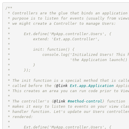
/**
 * Controllers are the glue that binds an application
 * purpose is to listen for events (usually from view
 * we might create a Controller to manage Users:
 *
 *      Ext.define('MyApp.controller.Users', {
 *          extend: 'Ext.app.Controller',
 *
 *          init: function() {
 *              console.log('Initialized Users! This 
 *                          'the Application launch()
 *          }
 *      });
 *
 * The init function is a special method that is call
 * called before the 
{
@link
Ext.app.Application
 Appli
 * This creates an area you can run code prior to Vie
 *
 * The controller's 
{
@link
#method-control
}
 function
 * makes it easy to listen to events on your view cla
 * handler function. Let's update our Users controlle
 * rendered:
 *
 *      Ext.define('MyApp.controller.Users', {