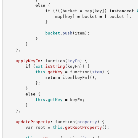
else
{
if
(
!
(
(
bucket 
=
 map
[
key
]
)
instanceof
                    map
[
key
]
=
 bucket 
=
[
 bucket 
]
;
}
bucket
.
push
(
item
)
;
}
}
}
,
applyKeyFn
:
function
(
keyFn
)
{
if
(
Ext
.
isString
(
keyFn
)
)
{
this
.
getKey
=
function
(
item
)
{
return
 item
[
keyFn
]
(
)
;
}
;
}
else
{
this
.
getKey
=
 keyFn
;
}
}
,
updateProperty
:
function
(
property
)
{
var
 root 
=
this
.
getRootProperty
(
)
;