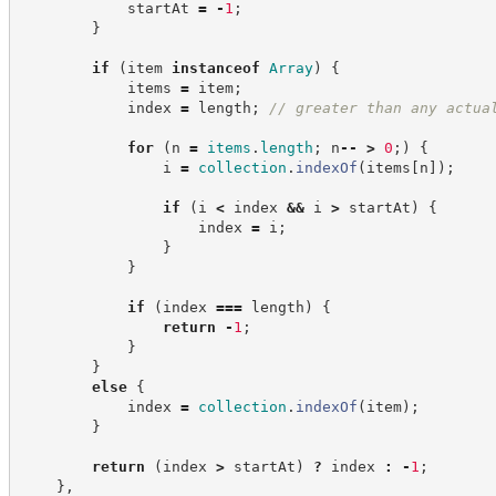
            startAt 
=
-
1
;
}
if
(
item 
instanceof
Array
)
{
            items 
=
 item
;
            index 
=
 length
;
//
 greater than any actua
for
(
n 
=
items
.
length
;
 n
--
>
0
;
)
{
                i 
=
collection
.
indexOf
(
items
[
n
]
)
;
if
(
i 
<
 index 
&&
 i 
>
 startAt
)
{
                    index 
=
 i
;
}
}
if
(
index 
===
 length
)
{
return
-
1
;
}
}
else
{
            index 
=
collection
.
indexOf
(
item
)
;
}
return
(
index 
>
 startAt
)
?
index
:
-
1
;
}
,