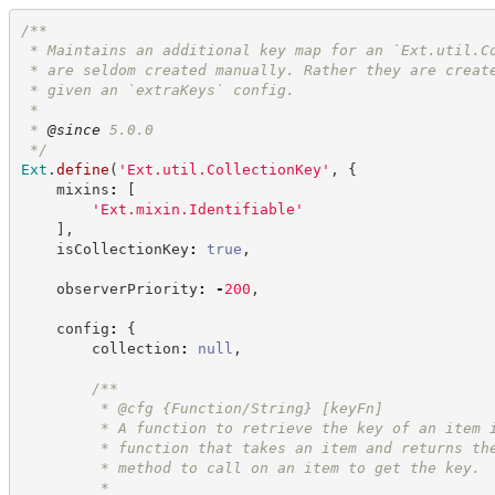
/**
 * Maintains an additional key map for an `Ext.util.C
 * are seldom created manually. Rather they are creat
 * given an `extraKeys` config.
 *
 * 
@since
 5.0.0
*/
Ext
.
define
(
'
Ext.util.CollectionKey
'
,
{
    mixins
:
[
'
Ext.mixin.Identifiable
'
]
,
    isCollectionKey
:
true
,
    observerPriority
:
-
200
,
    config
:
{
        collection
:
null
,
/**
         * @cfg {Function/String} [keyFn]
         * A function to retrieve the key of an item 
         * function that takes an item and returns th
         * method to call on an item to get the key.
         *