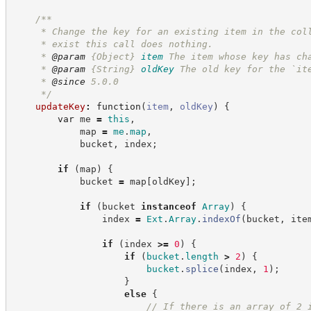
/**
     * Change the key for an existing item in the col
     * exist this call does nothing.
     * 
@param
{Object}
item
The item whose key has ch
     * 
@param
{String}
oldKey
The old key for the `it
     * 
@since
 5.0.0
*/
updateKey
:
function
(
item
,
oldKey
)
{
var
 me 
=
this
,
            map 
=
me
.
map
,
            bucket
,
 index
;
if
(
map
)
{
            bucket 
=
 map
[
oldKey
]
;
if
(
bucket 
instanceof
Array
)
{
                index 
=
Ext
.
Array
.
indexOf
(
bucket
,
 ite
if
(
index 
>=
0
)
{
if
(
bucket
.
length
>
2
)
{
bucket
.
splice
(
index
,
1
)
;
}
else
{
//
 If there is an array of 2 