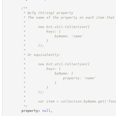
/**
         * @cfg 
{String}
property
         * The name of the property on each item that
         *
         *      new Ext.util.Collection({
         *          keys: {
         *              byName: 'name'
         *          }
         *      });
         *
         * Or equivalently:
         *
         *      new Ext.util.Collection({
         *          keys: {
         *              byName: {
         *                  property: 'name'
         *              }
         *          }
         *      });
         *
         *      var item = collection.byName.get('foo
*/
        property
:
null
,