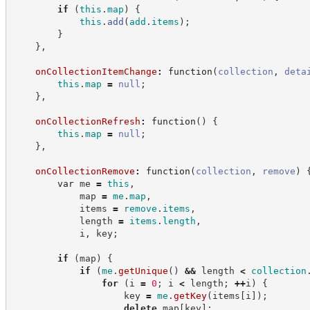
if
(
this
.
map
)
{
this
.
add
(
add
.
items
)
;
}
}
,
onCollectionItemChange
:
function
(
collection
,
deta
this
.
map
=
null
;
}
,
onCollectionRefresh
:
function
(
)
{
this
.
map
=
null
;
}
,
onCollectionRemove
:
function
(
collection
,
remove
)
var
 me 
=
this
,
            map 
=
me
.
map
,
            items 
=
remove
.
items
,
            length 
=
items
.
length
,
            i
,
 key
;
if
(
map
)
{
if
(
me
.
getUnique
(
)
&&
 length 
<
collection
for
(
i 
=
0
;
 i 
<
 length
;
++
i
)
{
                    key 
=
me
.
getKey
(
items
[
i
]
)
;
delete
 map
[
key
]
;