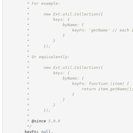
         * For example:
         *
         *      new Ext.util.Collection({
         *          keys: {
         *              byName: {
         *                  keyFn: 'getName' // each 
         *              }
         *          }
         *      });
         *
         * Or equivalently:
         *
         *      new Ext.util.Collection({
         *          keys: {
         *              byName: {
         *                  keyFn: function (item) {
         *                      return item.getName()
         *                  }
         *              }
         *          }
         *      });
         *
         * 
@since
 5.0.0
*/
        keyFn
:
null
,