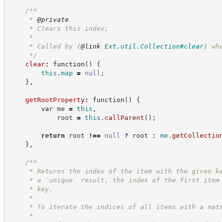
/**
     * 
@private
     * Clears this index;
     *
     * Called by 
{
@link
Ext.util.Collection#clear
}
 wh
*/
clear
:
function
(
)
{
this
.
map
=
null
;
}
,
getRootProperty
:
function
(
)
{
var
 me 
=
this
,
            root 
=
this
.
callParent
(
)
;
return
 root 
!==
null
?
root
:
me
.
getCollectio
}
,
/**
     * Returns the index of the item with the given k
     * a `unique` result, the index of the first item
     * key.
     *
     * To iterate the indices of all items with a mat
     *