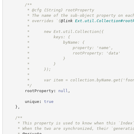
/**
         * @cfg 
{String}
rootProperty
         * The name of the sub-object property on eac
         * overrides `
{
@link
Ext.util.Collection#root
         *
         *      new Ext.util.Collection({
         *          keys: {
         *              byName: {
         *                  property: 'name',
         *                  rootProperty: 'data'
         *              }
         *          }
         *      });
         *
         *      var item = collection.byName.get('foo
*/
        rootProperty
:
null
,
        unique
:
true
}
,
/**
     * This property is used to know when this `Index
     * When the two are synchronized, their `generati
     * 
@private