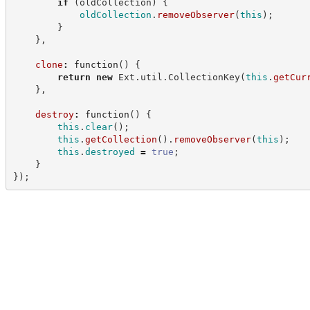
if
(
oldCollection
)
{
oldCollection
.
removeObserver
(
this
)
;
}
}
,
clone
:
function
(
)
{
return
new
Ext
.
util
.
CollectionKey
(
this
.
getCur
}
,
destroy
:
function
(
)
{
this
.
clear
(
)
;
this
.
getCollection
(
)
.
removeObserver
(
this
)
;
this
.
destroyed
=
true
;
}
}
)
;