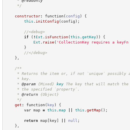
     * 
@readonly
*/
constructor
:
function
(
config
)
{
this
.
initConfig
(
config
)
;
//
<debug>
if
(
!
Ext
.
isFunction
(
this
.
getKey
)
)
{
Ext
.
raise
(
'
CollectionKey requires a keyFn
}
//
</debug>
}
,
/**
     * Returns the item or, if not `unique` possibly 
     * key.
     * 
@param
{Mixed}
key
The key that will match the
     * the specified `property`.
     * 
@return
{Object}
*/
get
:
function
(
key
)
{
var
 map 
=
this
.
map
||
this
.
getMap
(
)
;
return
 map
[
key
]
||
null
;
}
,