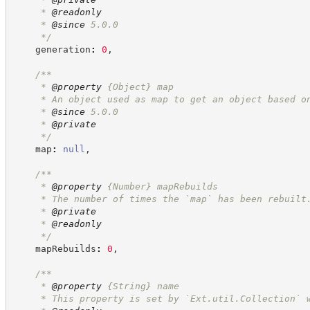
     * 
@readonly
     * 
@since
 5.0.0
*/
    generation
:
0
,
/**
     * 
@property
{Object}
map
     * An object used as map to get an object based o
     * 
@since
 5.0.0
     * 
@private
*/
    map
:
null
,
/**
     * 
@property
{Number}
mapRebuilds
     * The number of times the `map` has been rebuilt
     * 
@private
     * 
@readonly
*/
    mapRebuilds
:
0
,
/**
     * 
@property
{String}
name
     * This property is set by `Ext.util.Collection` 