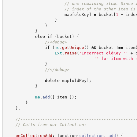
//
 one remaining item. Since 
//
 index of the other item is
                        map
[
oldKey
]
=
 bucket
[
1
-
 inde
}
}
}
else
if
(
bucket
)
{
//
<debug>
if
(
me
.
getUnique
(
)
&&
 bucket 
!==
 item
Ext
.
raise
(
'
Incorrect oldKey "
'
+
 
'
" for item with 
}
//
</debug>
delete
 map
[
oldKey
]
;
}
me
.
add
(
[
 item 
]
)
;
}
}
,
//
-----------------------------------------------
//
 Calls from our Collection:
onCollectionAdd
:
function
(
collection
,
add
)
{