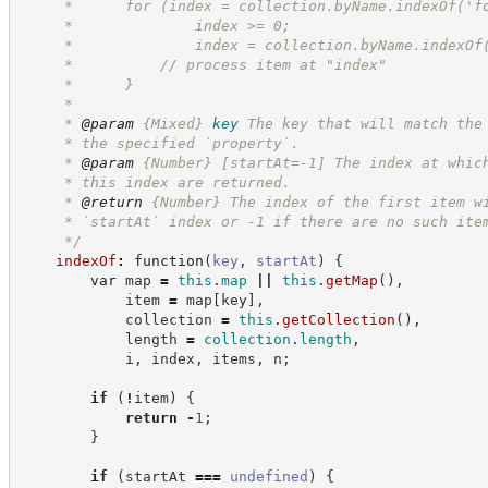
     *      for (index = collection.byName.indexOf('f
     *              index >= 0;
     *              index = collection.byName.indexOf
     *          // process item at "index"
     *      }
     *
     * 
@param
{Mixed}
key
The key that will match the
     * the specified `property`.
     * 
@param
{Number}
[startAt=-1] The index at whic
     * this index are returned.
     * 
@return
{Number}
The index of the first item w
     * `startAt` index or -1 if there are no such ite
*/
indexOf
:
function
(
key
,
startAt
)
{
var
 map 
=
this
.
map
||
this
.
getMap
(
)
,
            item 
=
 map
[
key
]
,
            collection 
=
this
.
getCollection
(
)
,
            length 
=
collection
.
length
,
            i
,
 index
,
 items
,
 n
;
if
(
!
item
)
{
return
-
1
;
}
if
(
startAt 
===
undefined
)
{