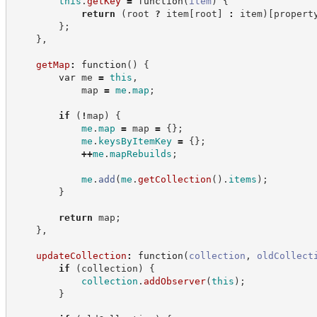
this
.
getKey
=
function
(
item
)
{
return
(
root 
?
 item
[
root
]
:
 item
)
[
propert
}
;
}
,
getMap
:
function
(
)
{
var
 me 
=
this
,
            map 
=
me
.
map
;
if
(
!
map
)
{
me
.
map
=
 map 
=
{
}
;
me
.
keysByItemKey
=
{
}
;
++
me
.
mapRebuilds
;
me
.
add
(
me
.
getCollection
(
)
.
items
)
;
}
return
 map
;
}
,
updateCollection
:
function
(
collection
,
oldCollect
if
(
collection
)
{
collection
.
addObserver
(
this
)
;
}