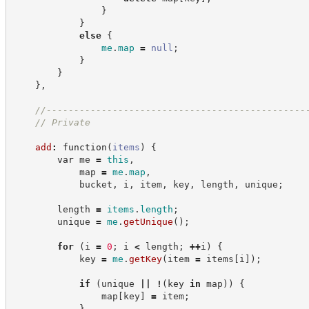
}
}
else
{
me
.
map
=
null
;
}
}
}
,
//
-----------------------------------------------
//
 Private
add
:
function
(
items
)
{
var
 me 
=
this
,
            map 
=
me
.
map
,
            bucket
,
 i
,
 item
,
 key
,
 length
,
 unique
;
        length 
=
items
.
length
;
        unique 
=
me
.
getUnique
(
)
;
for
(
i 
=
0
;
 i 
<
 length
;
++
i
)
{
            key 
=
me
.
getKey
(
item 
=
 items
[
i
]
)
;
if
(
unique 
||
!
(
key 
in
 map
)
)
{
                map
[
key
]
=
 item
;
}