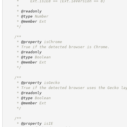
     *     Ext.isIE8 == (Ext.ieVersion == 8)
     *
     * 
@readonly
     * 
@type
 Number
     * 
@member
 Ext
*/
/**
     * 
@property
 isChrome
     * True if the detected browser is Chrome.
     * 
@readonly
     * 
@type
 Boolean
     * 
@member
 Ext
*/
/**
     * 
@property
 isGecko
     * True if the detected browser uses the Gecko la
     * 
@readonly
     * 
@type
 Boolean
     * 
@member
 Ext
*/
/**
     * 
@property
 isIE