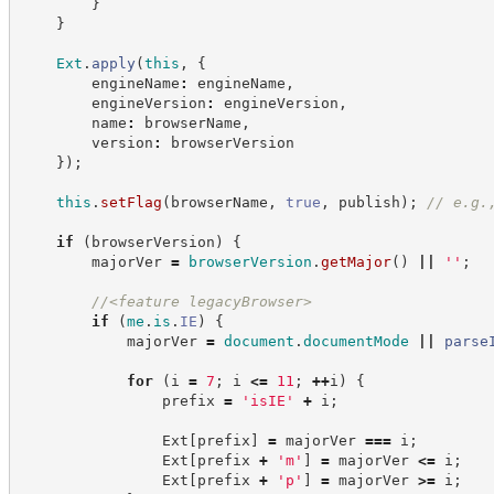
}
}
Ext
.
apply
(
this
,
{
        engineName
:
 engineName
,
        engineVersion
:
 engineVersion
,
        name
:
 browserName
,
        version
:
 browserVersion
}
)
;
this
.
setFlag
(
browserName
,
true
,
 publish
)
;
//
 e.g.
if
(
browserVersion
)
{
        majorVer 
=
browserVersion
.
getMajor
(
)
||
'
'
;
//
<feature legacyBrowser>
if
(
me
.
is
.
IE
)
{
            majorVer 
=
document
.
documentMode
||
parse
for
(
i 
=
7
;
 i 
<=
11
;
++
i
)
{
                prefix 
=
'
isIE
'
+
 i
;
                Ext
[
prefix
]
=
 majorVer 
===
 i
;
                Ext
[
prefix 
+
'
m
'
]
=
 majorVer 
<=
 i
;
                Ext
[
prefix 
+
'
p
'
]
=
 majorVer 
>=
 i
;