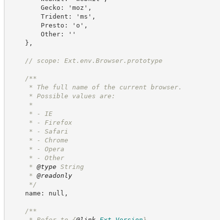
        Gecko: 'moz',
        Trident: 'ms',
        Presto: 'o',
        Other: ''
    },
//
 scope: Ext.env.Browser.prototype
/**
     * The full name of the current browser.
     * Possible values are:
     *
     * - IE
     * - Firefox
     * - Safari
     * - Chrome
     * - Opera
     * - Other
     * 
@type
 String
     * 
@readonly
*/
    name: null,
/**
     * Refer to 
{
@link
Ext.Version
}
.