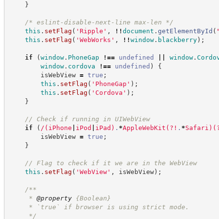
}
/*
 eslint-disable-next-line max-len 
*/
this
.
setFlag
(
'
Ripple
'
,
!!
document
.
getElementById
(
this
.
setFlag
(
'
WebWorks
'
,
!!
window
.
blackberry
)
;
if
(
window
.
PhoneGap
!==
undefined
||
window
.
Cordo
window
.
cordova
!==
undefined
)
{
        isWebView 
=
true
;
this
.
setFlag
(
'
PhoneGap
'
)
;
this
.
setFlag
(
'
Cordova
'
)
;
}
//
 Check if running in UIWebView
if
(
/
(
iPhone
|
iPod
|
iPad
)
.
*
AppleWebKit
(
?!
.
*
Safari
)
(
        isWebView 
=
true
;
}
//
 Flag to check if it we are in the WebView
this
.
setFlag
(
'
WebView
'
,
 isWebView
)
;
/**
     * 
@property
{Boolean}
     * `true` if browser is using strict mode.
*/