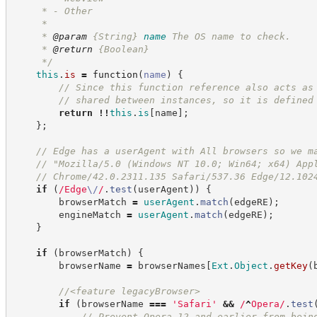
     * - Other
     *
     * 
@param
{String}
name
The OS name to check.
     * 
@return
{Boolean}
*/
this
.
is
=
function
(
name
)
{
//
 Since this function reference also acts as
//
 shared between instances, so it is defined
return
!!
this
.
is
[
name
]
;
}
;
//
 Edge has a userAgent with All browsers so we m
//
 "Mozilla/5.0 (Windows NT 10.0; Win64; x64) App
//
 Chrome/42.0.2311.135 Safari/537.36 Edge/12.102
if
(
/
Edge
\/
/
.
test
(
userAgent
)
)
{
        browserMatch 
=
userAgent
.
match
(
edgeRE
)
;
        engineMatch 
=
userAgent
.
match
(
edgeRE
)
;
}
if
(
browserMatch
)
{
        browserName 
=
 browserNames
[
Ext
.
Object
.
getKey
(
//
<feature legacyBrowser>
if
(
browserName 
===
'
Safari
'
&&
/
^
Opera
/
.
test
//
 Prevent Opera 12 and earlier from bein