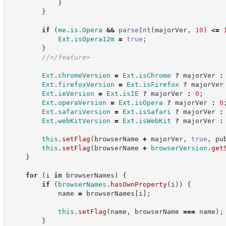
}
}
if
(
me
.
is
.
Opera
&&
parseInt
(
majorVer
,
10
)
<=
Ext
.
isOpera12m
=
true
;
}
//
</feature>
Ext
.
chromeVersion
=
Ext
.
isChrome
?
majorVer
:
Ext
.
firefoxVersion
=
Ext
.
isFirefox
?
majorVer
Ext
.
ieVersion
=
Ext
.
isIE
?
majorVer
:
0
;
Ext
.
operaVersion
=
Ext
.
isOpera
?
majorVer
:
0
Ext
.
safariVersion
=
Ext
.
isSafari
?
majorVer
:
Ext
.
webKitVersion
=
Ext
.
isWebKit
?
majorVer
:
this
.
setFlag
(
browserName 
+
 majorVer
,
true
,
 pu
this
.
setFlag
(
browserName 
+
browserVersion
.
get
}
for
(
i 
in
 browserNames
)
{
if
(
browserNames
.
hasOwnProperty
(
i
)
)
{
            name 
=
 browserNames
[
i
]
;
this
.
setFlag
(
name
,
 browserName 
===
 name
)
;
}