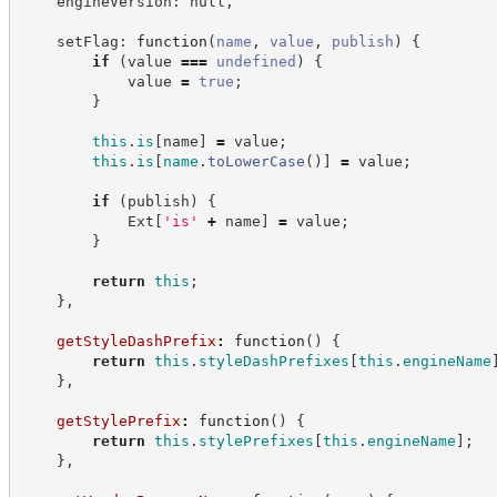
    engineVersion: null,
    setFlag: 
function
(
name
,
value
,
publish
)
{
if
(
value 
===
undefined
)
{
            value 
=
true
;
}
this
.
is
[
name
]
=
 value
;
this
.
is
[
name
.
toLowerCase
(
)
]
=
 value
;
if
(
publish
)
{
            Ext
[
'
is
'
+
 name
]
=
 value
;
}
return
this
;
}
,
getStyleDashPrefix
:
function
(
)
{
return
this
.
styleDashPrefixes
[
this
.
engineName
}
,
getStylePrefix
:
function
(
)
{
return
this
.
stylePrefixes
[
this
.
engineName
]
;
}
,