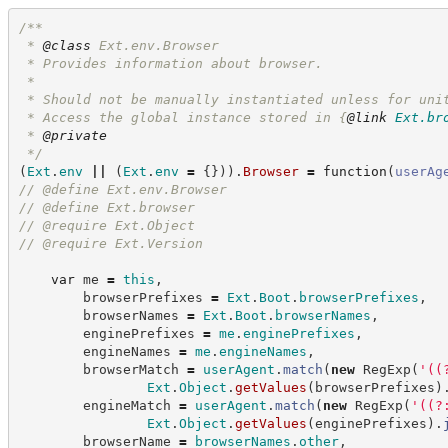
/**
 * 
@class
 Ext.env.Browser
 * Provides information about browser.
 *
 * Should not be manually instantiated unless for uni
 * Access the global instance stored in 
{
@link
Ext.br
 * 
@private
*/
(
Ext
.
env
||
(
Ext
.
env
=
{
}
)
)
.
Browser
=
function
(
userAg
//
 @define Ext.env.Browser
//
 @define Ext.browser
//
 @require Ext.Object
//
 @require Ext.Version
var
 me 
=
this
,
        browserPrefixes 
=
Ext
.
Boot
.
browserPrefixes
,
        browserNames 
=
Ext
.
Boot
.
browserNames
,
        enginePrefixes 
=
me
.
enginePrefixes
,
        engineNames 
=
me
.
engineNames
,
        browserMatch 
=
userAgent
.
match
(
new
RegExp
(
'
((
Ext
.
Object
.
getValues
(
browserPrefixes
)
        engineMatch 
=
userAgent
.
match
(
new
RegExp
(
'
((?
Ext
.
Object
.
getValues
(
enginePrefixes
)
.
        browserName 
=
browserNames
.
other
,