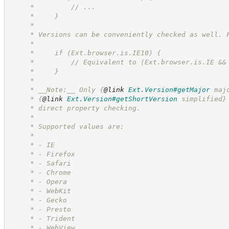
     *         // ...
     *     }
     *
     * Versions can be conveniently checked as well. 
     *
     *     if (Ext.browser.is.IE10) {
     *         // Equivalent to (Ext.browser.is.IE &&
     *     }
     *
     * __Note:__ Only 
{
@link
Ext.Version#getMajor
 maj
     * 
{
@link
Ext.Version#getShortVersion
 simplified}
     * direct property checking.
     *
     * Supported values are:
     *
     * - IE
     * - Firefox
     * - Safari
     * - Chrome
     * - Opera
     * - WebKit
     * - Gecko
     * - Presto
     * - Trident
     * - WebView