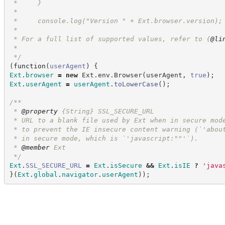
 *     }
 *
 *     console.log("Version " + Ext.browser.version);
 *
 * For a full list of supported values, refer to 
{
@li
 *
*/
(
function
(
userAgent
)
{
Ext
.
browser
=
new
Ext
.
env
.
Browser
(
userAgent
,
true
)
;
Ext
.
userAgent
=
userAgent
.
toLowerCase
(
)
;
/**
 * 
@property
{String}
SSL_SECURE_URL
 * URL to a blank file used by Ext when in secure mod
 * to prevent the IE insecure content warning (`'abou
 * in secure mode, which is `'javascript:""'`).
 * 
@member
 Ext
*/
Ext
.
SSL_SECURE_URL
=
Ext
.
isSecure
&&
Ext
.
isIE
?
'
java
}
(
Ext
.
global
.
navigator
.
userAgent
)
)
;