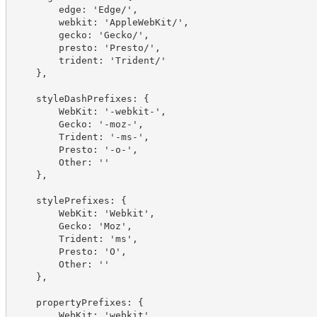
        edge: 'Edge/',
        webkit: 'AppleWebKit/',
        gecko: 'Gecko/',
        presto: 'Presto/',
        trident: 'Trident/'
    },
    styleDashPrefixes: {
        WebKit: '-webkit-',
        Gecko: '-moz-',
        Trident: '-ms-',
        Presto: '-o-',
        Other: ''
    },
    stylePrefixes: {
        WebKit: 'Webkit',
        Gecko: 'Moz',
        Trident: 'ms',
        Presto: 'O',
        Other: ''
    },
    propertyPrefixes: {
        WebKit: 'webkit',