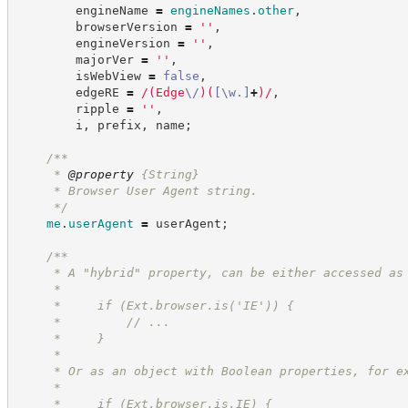
        engineName 
=
engineNames
.
other
,
        browserVersion 
=
'
'
,
        engineVersion 
=
'
'
,
        majorVer 
=
'
'
,
        isWebView 
=
false
,
        edgeRE 
=
/
(
Edge
\/
)
(
[
\w
.
]
+
)
/
,
        ripple 
=
'
'
,
        i
,
 prefix
,
 name
;
/**
     * 
@property
{String}
     * Browser User Agent string.
*/
me
.
userAgent
=
 userAgent
;
/**
     * A "hybrid" property, can be either accessed as
     *
     *     if (Ext.browser.is('IE')) {
     *         // ...
     *     }
     *
     * Or as an object with Boolean properties, for e
     *
     *     if (Ext.browser.is.IE) {