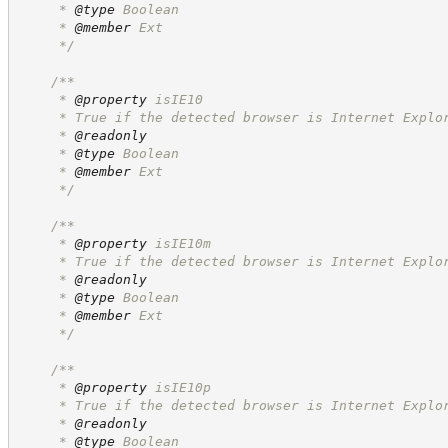
     * 
@type
 Boolean
     * 
@member
 Ext
*/
/**
     * 
@property
 isIE10
     * True if the detected browser is Internet Explo
     * 
@readonly
     * 
@type
 Boolean
     * 
@member
 Ext
*/
/**
     * 
@property
 isIE10m
     * True if the detected browser is Internet Explo
     * 
@readonly
     * 
@type
 Boolean
     * 
@member
 Ext
*/
/**
     * 
@property
 isIE10p
     * True if the detected browser is Internet Explo
     * 
@readonly
     * 
@type
 Boolean