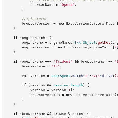
            browserName 
=
'
Opera
'
;
}
//
</feature>
        browserVersion 
=
new
Ext
.
Version
(
browserMatch
}
if
(
engineMatch
)
{
        engineName 
=
 engineNames
[
Ext
.
Object
.
getKey
(
en
        engineVersion 
=
new
Ext
.
Version
(
engineMatch
[
2
}
if
(
engineName 
===
'
Trident
'
&&
 browserName 
!==
'
        browserName 
=
'
IE
'
;
var
 version 
=
userAgent
.
match
(
/
.
*
rv:
(
\d
+
.
\d
+
)
if
(
version 
&&
version
.
length
)
{
            version 
=
 version
[
1
]
;
            browserVersion 
=
new
Ext
.
Version
(
version
)
}
}
if
(
browserName 
&&
 browserVersion
)
{