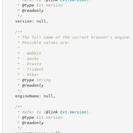
     * 
@type
 Ext.Version
     * 
@readonly
*/
    version: null,
/**
     * The full name of the current browser's engine.
     * Possible values are:
     *
     * - WebKit
     * - Gecko
     * - Presto
     * - Trident
     * - Other
     * 
@type
 String
     * 
@readonly
*/
    engineName: null,
/**
     * Refer to 
{
@link
Ext.Version
}
.
     * 
@type
 Ext.Version
     * 
@readonly
*/