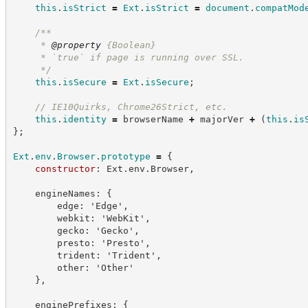
this
.
isStrict
=
Ext
.
isStrict
=
document
.
compatMod
/**
     * 
@property
{Boolean}
     * `true` if page is running over SSL.
*/
this
.
isSecure
=
Ext
.
isSecure
;
//
 IE10Quirks, Chrome26Strict, etc.
this
.
identity
=
 browserName 
+
 majorVer 
+
(
this
.
is
}
;
Ext
.
env
.
Browser
.
prototype
=
{
constructor
: Ext.env.Browser,
    engineNames: {
        edge: 'Edge',
        webkit: 'WebKit',
        gecko: 'Gecko',
        presto: 'Presto',
        trident: 'Trident',
        other: 'Other'
    },
    enginePrefixes: {