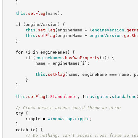
}
this
.
setFlag
(
name
)
;
if
(
engineVersion
)
{
this
.
setFlag
(
engineName 
+
(
engineVersion
.
getM
this
.
setFlag
(
engineName 
+
engineVersion
.
getSh
}
for
(
i 
in
 engineNames
)
{
if
(
engineNames
.
hasOwnProperty
(
i
)
)
{
            name 
=
 engineNames
[
i
]
;
this
.
setFlag
(
name
,
 engineName 
===
 name
,
 p
}
}
this
.
setFlag
(
'
Standalone
'
,
!!
navigator
.
standalone
//
 Cross domain access could throw an error
try
{
        ripple 
=
window
.
top
.
ripple
;
}
catch
(
e
)
{
//
 Do nothing, can't access cross frame so le