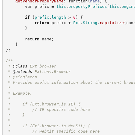
getVendorProperyName
:
function
(
name
)
{
var
 prefix 
=
this
.
propertyPrefixes
[
this
.
engin
if
(
prefix
.
length
>
0
)
{
return
 prefix 
+
Ext
.
String
.
capitalize
(
nam
}
return
 name
;
}
}
;
/**
 * 
@class
 Ext.browser
 * 
@extends
 Ext.env.Browser
 * @singleton
 * Provides useful information about the current brow
 *
 * Example:
 *
 *     if (Ext.browser.is.IE) {
 *         // IE specific code here
 *     }
 *
 *     if (Ext.browser.is.WebKit) {
 *         // WebKit specific code here