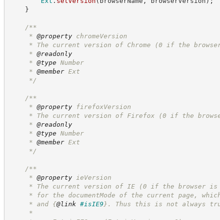
Ext
.
setVersion
(
browserName
,
 browserVersion
)
;
}
/**
     * 
@property
 chromeVersion
     * The current version of Chrome (0 if the browse
     * 
@readonly
     * 
@type
 Number
     * 
@member
 Ext
*/
/**
     * 
@property
 firefoxVersion
     * The current version of Firefox (0 if the brows
     * 
@readonly
     * 
@type
 Number
     * 
@member
 Ext
*/
/**
     * 
@property
 ieVersion
     * The current version of IE (0 if the browser is
     * for the documentMode of the current page, whic
     * and 
{
@link
#isIE9
}
. Thus this is not always tr
     *