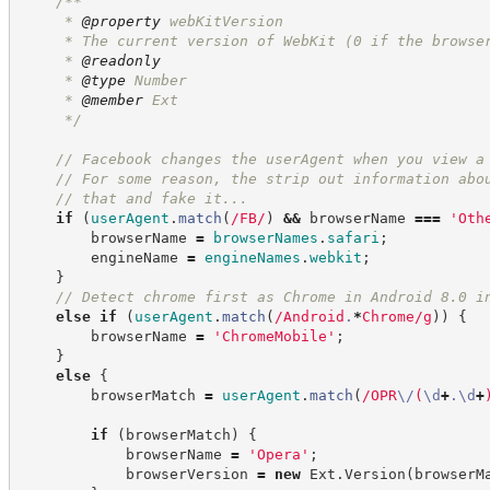
/**
     * 
@property
 webKitVersion
     * The current version of WebKit (0 if the browse
     * 
@readonly
     * 
@type
 Number
     * 
@member
 Ext
*/
//
 Facebook changes the userAgent when you view a
//
 For some reason, the strip out information abo
//
 that and fake it...
if
(
userAgent
.
match
(
/
FB
/
)
&&
 browserName 
===
'
Oth
        browserName 
=
browserNames
.
safari
;
        engineName 
=
engineNames
.
webkit
;
}
//
 Detect chrome first as Chrome in Android 8.0 i
else
if
(
userAgent
.
match
(
/
Android
.
*
Chrome
/
g
)
)
{
        browserName 
=
'
ChromeMobile
'
;
}
else
{
        browserMatch 
=
userAgent
.
match
(
/
OPR
\/
(
\d
+
.
\d
+
if
(
browserMatch
)
{
            browserName 
=
'
Opera
'
;
            browserVersion 
=
new
Ext
.
Version
(
browserM