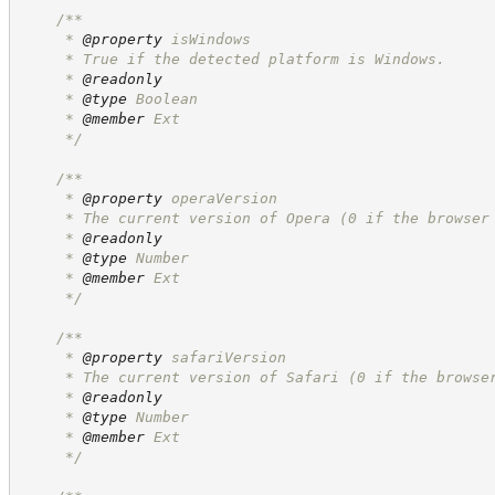
/**
     * 
@property
 isWindows
     * True if the detected platform is Windows.
     * 
@readonly
     * 
@type
 Boolean
     * 
@member
 Ext
*/
/**
     * 
@property
 operaVersion
     * The current version of Opera (0 if the browser
     * 
@readonly
     * 
@type
 Number
     * 
@member
 Ext
*/
/**
     * 
@property
 safariVersion
     * The current version of Safari (0 if the browse
     * 
@readonly
     * 
@type
 Number
     * 
@member
 Ext
*/