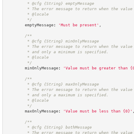
         * @cfg 
{String}
emptyMessage
         * The error message to return when the value
         * @locale
*/
        emptyMessage
:
'
Must be present
'
,
/**
         * @cfg 
{String}
minOnlyMessage
         * The error message to return when the value
         * and only a minimum is specified.
         * @locale
*/
        minOnlyMessage
:
'
Value must be greater than {
/**
         * @cfg 
{String}
maxOnlyMessage
         * The error message to return when the value
         * and only a maximum is specified.
         * @locale
*/
        maxOnlyMessage
:
'
Value must be less than {0}
'
/**
         * @cfg 
{String}
bothMessage
         * The error message to return when the value