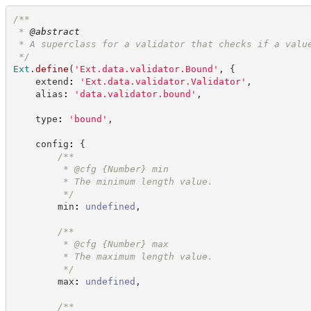
/**
 * 
@abstract
 * A superclass for a validator that checks if a valu
*/
Ext
.
define
(
'
Ext.data.validator.Bound
'
,
{
    extend
:
'
Ext.data.validator.Validator
'
,
    alias
:
'
data.validator.bound
'
,
    type
:
'
bound
'
,
    config
:
{
/**
         * @cfg 
{Number}
min
         * The minimum length value.
*/
        min
:
undefined
,
/**
         * @cfg 
{Number}
max
         * The maximum length value.
*/
        max
:
undefined
,
/**