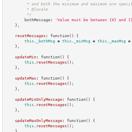
         * and both the minimum and maximum are speci
         * @locale
*/
        bothMessage
:
'
Value must be between {0} and {
}
,
resetMessages
:
function
(
)
{
this
.
_bothMsg
=
this
.
_minMsg
=
this
.
_maxMsg
=
}
,
updateMin
:
function
(
)
{
this
.
resetMessages
(
)
;
}
,
updateMax
:
function
(
)
{
this
.
resetMessages
(
)
;
}
,
updateMinOnlyMessage
:
function
(
)
{
this
.
resetMessages
(
)
;
}
,
updateMaxOnlyMessage
:
function
(
)
{
this
.
resetMessages
(
)
;
}
,