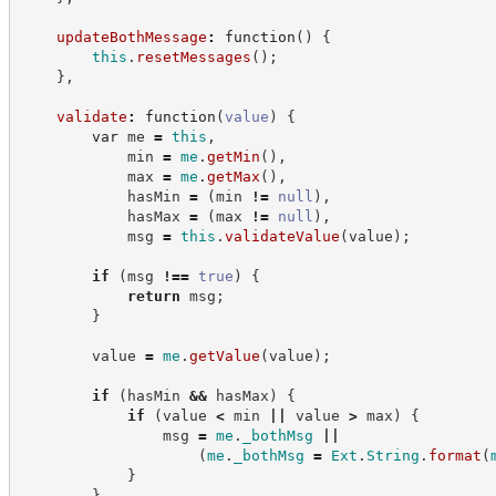
updateBothMessage
:
function
(
)
{
this
.
resetMessages
(
)
;
}
,
validate
:
function
(
value
)
{
var
 me 
=
this
,
            min 
=
me
.
getMin
(
)
,
            max 
=
me
.
getMax
(
)
,
            hasMin 
=
(
min 
!=
null
)
,
            hasMax 
=
(
max 
!=
null
)
,
            msg 
=
this
.
validateValue
(
value
)
;
if
(
msg 
!==
true
)
{
return
 msg
;
}
        value 
=
me
.
getValue
(
value
)
;
if
(
hasMin 
&&
 hasMax
)
{
if
(
value 
<
 min 
||
 value 
>
 max
)
{
                msg 
=
me
.
_bothMsg
||
(
me
.
_bothMsg
=
Ext
.
String
.
format
(
}
}