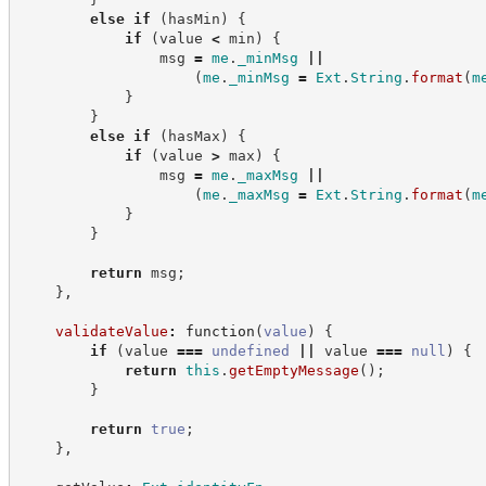
else
if
(
hasMin
)
{
if
(
value 
<
 min
)
{
                msg 
=
me
.
_minMsg
||
(
me
.
_minMsg
=
Ext
.
String
.
format
(
m
}
}
else
if
(
hasMax
)
{
if
(
value 
>
 max
)
{
                msg 
=
me
.
_maxMsg
||
(
me
.
_maxMsg
=
Ext
.
String
.
format
(
m
}
}
return
 msg
;
}
,
validateValue
:
function
(
value
)
{
if
(
value 
===
undefined
||
 value 
===
null
)
{
return
this
.
getEmptyMessage
(
)
;
}
return
true
;
}
,