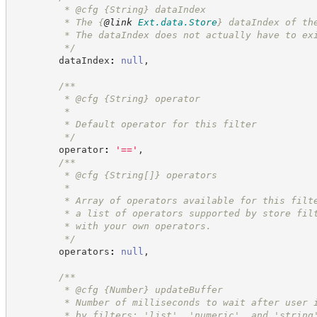
         * @cfg 
{String}
dataIndex
         * The 
{
@link
Ext.data.Store
}
 dataIndex of th
         * The dataIndex does not actually have to ex
*/
        dataIndex
:
null
,
/**
         * @cfg 
{String}
operator
         *
         * Default operator for this filter
*/
        operator
:
'
==
'
,
/**
         * @cfg 
{String[]}
operators
         *
         * Array of operators available for this filt
         * a list of operators supported by store fil
         * with your own operators.
*/
        operators
:
null
,
/**
         * @cfg 
{Number}
updateBuffer
         * Number of milliseconds to wait after user 
         * by filters: 'list', 'numeric', and 'string