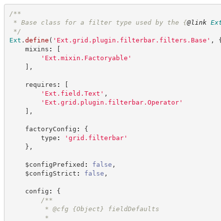
/**
 * Base class for a filter type used by the 
{
@link
Ex
*/
Ext
.
define
(
'
Ext.grid.plugin.filterbar.filters.Base
'
,
    mixins
:
[
'
Ext.mixin.Factoryable
'
]
,
    requires
:
[
'
Ext.field.Text
'
,
'
Ext.grid.plugin.filterbar.Operator
'
]
,
    factoryConfig
:
{
        type
:
'
grid.filterbar
'
}
,
    $configPrefixed
:
false
,
    $configStrict
:
false
,
    config
:
{
/**
         * @cfg 
{Object}
fieldDefaults
         *