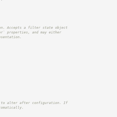
on. Accepts a filter state object
or` properties, and may either
esentation.
 to alter after configuration. If
tomatically.