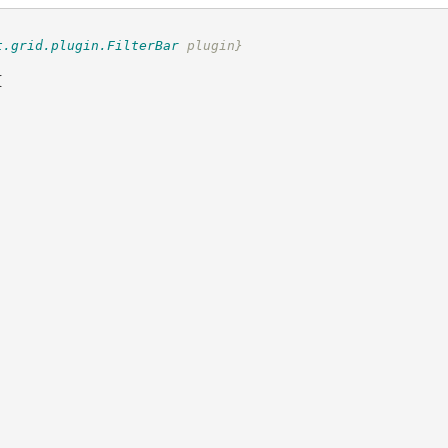
t.grid.plugin.FilterBar
 plugin}
{