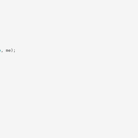
e
,
 me
)
;