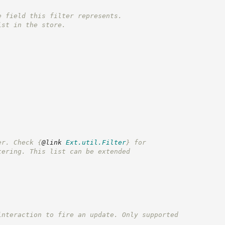
e field this filter represents.
ist in the store.
er. Check 
{
@link
Ext.util.Filter
}
 for
tering. This list can be extended
interaction to fire an update. Only supported
'.