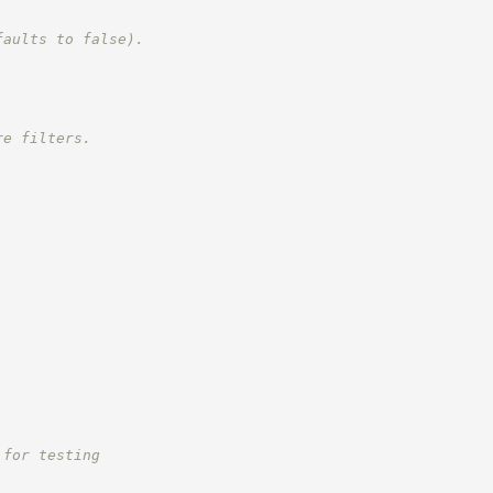
faults to false).
re filters.
.
 for testing