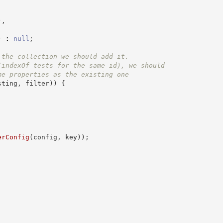
)
,
)
:
null
;
 the collection we should add it.
(indexOf tests for the same id), we should
me properties as the existing one
sting
,
 filter
)
)
{
erConfig
(
config
,
 key
)
)
;