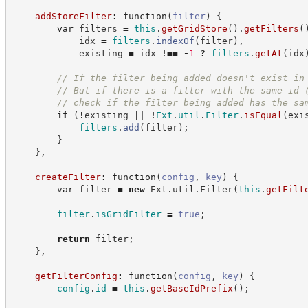
addStoreFilter
:
function
(
filter
)
{
var
 filters 
=
this
.
getGridStore
(
)
.
getFilters
(
            idx 
=
filters
.
indexOf
(
filter
)
,
            existing 
=
 idx 
!==
-
1
?
filters
.
getAt
(
idx
//
 If the filter being added doesn't exist in
//
 But if there is a filter with the same id 
//
 check if the filter being added has the sa
if
(
!
existing 
||
!
Ext
.
util
.
Filter
.
isEqual
(
exi
filters
.
add
(
filter
)
;
}
}
,
createFilter
:
function
(
config
,
key
)
{
var
 filter 
=
new
Ext
.
util
.
Filter
(
this
.
getFilt
filter
.
isGridFilter
=
true
;
return
 filter
;
}
,
getFilterConfig
:
function
(
config
,
key
)
{
config
.
id
=
this
.
getBaseIdPrefix
(
)
;