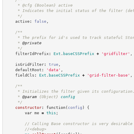
     * @cfg 
{Boolean}
active
     * Indicates the initial status of the filter (de
*/
    active
:
false
,
/**
     * The prefix for id's used to track stateful Sto
     * 
@private
*/
    filterIdPrefix
:
Ext
.
baseCSSPrefix
+
'
gridfilter
'
,
    isGridFilter
:
true
,
    defaultRoot
:
'
data
'
,
    fieldCls
:
Ext
.
baseCSSPrefix
+
'
grid-filter-base
'
,
/**
     * Initializes the filter given its configuration
     * 
@param
{Object}
config
*/
constructor
:
function
(
config
)
{
var
 me 
=
this
;
//
 Calling Base constructor is very desirable
//
<debug>