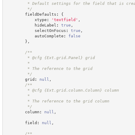
         * Default settings for the field that is cre
*/
        fieldDefaults
:
{
            xtype
:
'
textfield
'
,
            hideLabel
:
true
,
            selectOnFocus
:
true
,
            autoComplete
:
false
}
,
/**
         * @cfg 
{Ext.grid.Panel}
grid
         *
         * The reference to the grid
*/
        grid
:
null
,
/**
         * @cfg 
{Ext.grid.column.Column}
column
         *
         * The reference to the grid column
*/
        column
:
null
,
        field
:
null
,
/**