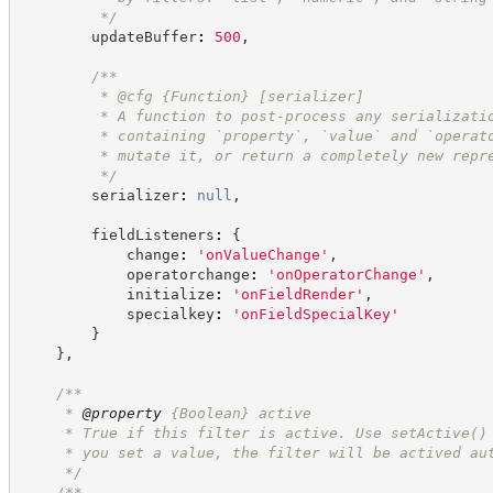
*/
        updateBuffer
:
500
,
/**
         * @cfg 
{Function}
[serializer]
         * A function to post-process any serializati
         * containing `property`, `value` and `operat
         * mutate it, or return a completely new repr
*/
        serializer
:
null
,
        fieldListeners
:
{
            change
:
'
onValueChange
'
,
            operatorchange
:
'
onOperatorChange
'
,
            initialize
:
'
onFieldRender
'
,
            specialkey
:
'
onFieldSpecialKey
'
}
}
,
/**
     * 
@property
{Boolean}
active
     * True if this filter is active. Use setActive()
     * you set a value, the filter will be actived au
*/
/**