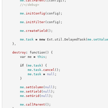
me
.
callParent
(
[
config
]
)
;
//
</debug>
me
.
initConfig
(
config
)
;
me
.
initFilter
(
config
)
;
me
.
createField
(
)
;
me
.
task
=
new
Ext
.
util
.
DelayedTask
(
me
.
setValu
}
,
destroy
:
function
(
)
{
var
 me 
=
this
;
if
(
me
.
task
)
{
me
.
task
.
cancel
(
)
;
me
.
task
=
null
;
}
me
.
setColumn
(
null
)
;
me
.
setField
(
null
)
;
me
.
setGrid
(
null
)
;
me
.
callParent
(
)
;