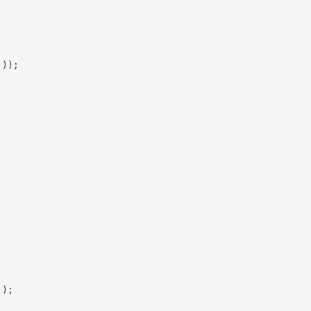
)
)
)
;
)
)
;