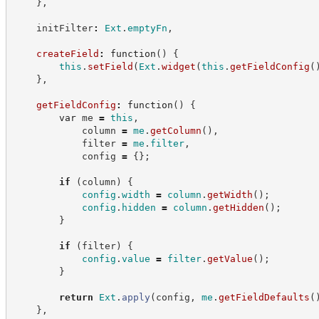
}
,
    initFilter
:
Ext
.
emptyFn
,
createField
:
function
(
)
{
this
.
setField
(
Ext
.
widget
(
this
.
getFieldConfig
(
}
,
getFieldConfig
:
function
(
)
{
var
 me 
=
this
,
            column 
=
me
.
getColumn
(
)
,
            filter 
=
me
.
filter
,
            config 
=
{
}
;
if
(
column
)
{
config
.
width
=
column
.
getWidth
(
)
;
config
.
hidden
=
column
.
getHidden
(
)
;
}
if
(
filter
)
{
config
.
value
=
filter
.
getValue
(
)
;
}
return
Ext
.
apply
(
config
,
me
.
getFieldDefaults
(
}
,