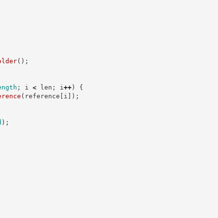
older
(
)
;
ength
;
 i 
<
 len
;
 i
++
)
{
erence
(
reference
[
i
]
)
;
d
)
;