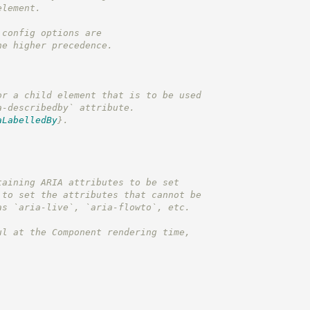
element.
 config options are
he higher precedence.
or a child element that is to be used
a-describedby` attribute.
aLabelledBy
}
.
taining ARIA attributes to be set
 to set the attributes that cannot be
as `aria-live`, `aria-flowto`, etc.
ul at the Component rendering time,