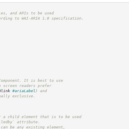
ies, and APIs to be used
ording to WAI-ARIA 1.0 specification.
Component. It is best to use
e screen readers prefer
@link
#ariaLabel
}
 and
ually exclusive.
r a child element that is to be used
lledby` attribute.
 can be any existing element,