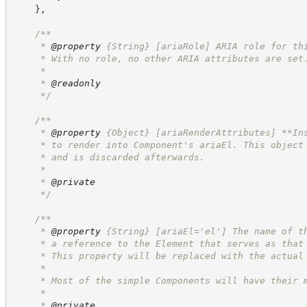
}
,
/**
     * 
@property
{String}
[ariaRole] ARIA role for th
     * With no role, no other ARIA attributes are set
     *
     * 
@readonly
*/
/**
     * 
@property
{Object}
[ariaRenderAttributes] **In
     * to render into Component's ariaEl. This object
     * and is discarded afterwards.
     *
     * 
@private
*/
/**
     * 
@property
{String}
[ariaEl='el'] The name of t
     * a reference to the Element that serves as that
     * This property will be replaced with the actual
     *
     * Most of the simple Components will have their 
     *
     * 
@private