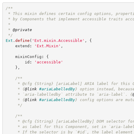
/**
 * This mixin defines certain config options, propert
 * by Components that implement accessible traits acc
 *
 * 
@private
*/
Ext
.
define
(
'
Ext.mixin.Accessible
'
,
{
    extend
:
'
Ext.Mixin
'
,
    mixinConfig
:
{
        id
:
'
accessible
'
}
,
/**
     * @cfg 
{String}
[ariaLabel] ARIA label for this 
     * 
{
@link
#ariaLabelledBy
}
 option instead, becaus
     * `aria-labelledby` attribute to `aria-label`. 
{
     * 
{
@link
#ariaLabelledBy
}
 config options are mut
*/
/**
     * @cfg 
{String}
[ariaLabelledBy] DOM selector fo
     * as label for this Component, set in `aria-labe
     * If the selector is by `#id`, the label element