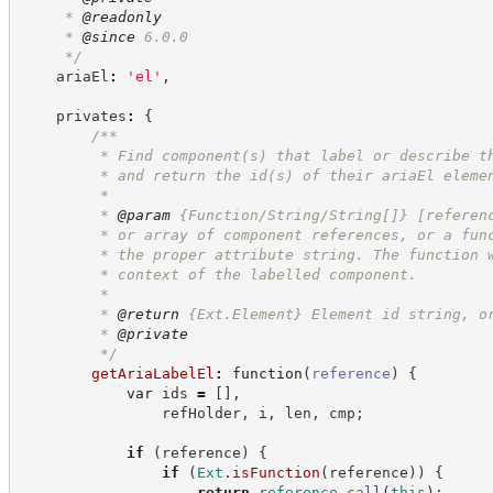
     * 
@readonly
     * 
@since
 6.0.0
*/
    ariaEl
:
'
el
'
,
    privates
:
{
/**
         * Find component(s) that label or describe t
         * and return the id(s) of their ariaEl eleme
         *
         * 
@param
 {Function/String/String[]} [referen
         * or array of component references, or a fun
         * the proper attribute string. The function 
         * context of the labelled component.
         *
         * 
@return
{Ext.Element}
Element id string, o
         * 
@private
*/
getAriaLabelEl
:
function
(
reference
)
{
var
 ids 
=
[
]
,
                refHolder
,
 i
,
 len
,
 cmp
;
if
(
reference
)
{
if
(
Ext
.
isFunction
(
reference
)
)
{
return
reference
.
call
(
this
)
;