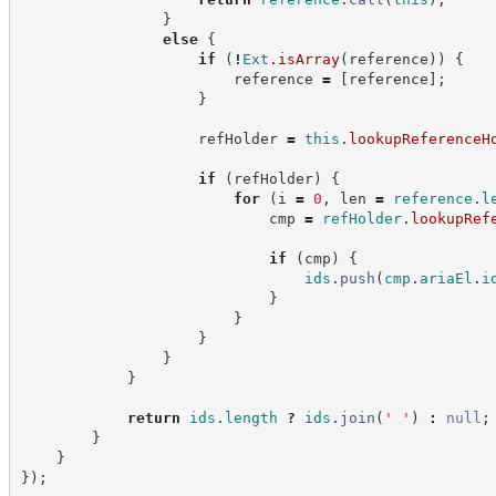
}
else
{
if
(
!
Ext
.
isArray
(
reference
)
)
{
                        reference 
=
[
reference
]
;
}
                    refHolder 
=
this
.
lookupReferenceH
if
(
refHolder
)
{
for
(
i 
=
0
,
 len 
=
reference
.
l
                            cmp 
=
refHolder
.
lookupRef
if
(
cmp
)
{
ids
.
push
(
cmp
.
ariaEl
.
i
}
}
}
}
}
return
ids
.
length
?
ids
.
join
(
'
'
)
:
null
;
}
}
}
)
;