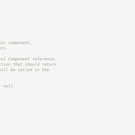
his component,
nts.
ce] Component reference,
ction that should return
will be called in the
r null