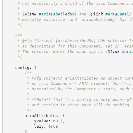
     * not necessarily a child of the main Component 
     *
     * 
{
@link
#ariaLabelledBy
}
 and 
{
@link
#ariaLabel
}
     * mutually exclusive, and `ariaLabelledBy` has t
*/
/**
     * @cfg 
{String}
[ariaDescribedBy] DOM selector f
     * as description for this Component, set in `ari
     * The selector works the same way as 
{
@link
#ari
*/
    config
:
{
/**
         * @cfg 
{Object}
ariaAttributes An object con
         * on this Component's ARIA element. Use this
         * determined by the Component's state, such 
         *
         * **Note** that this config is only meaningf
         * and setting it after that will do nothing.
*/
        ariaAttributes
:
{
            $value
:
null
,
            lazy
:
true
}