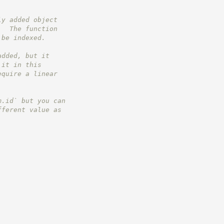
ly added object
.  The function
 be indexed.
added, but it
 it in this
equire a linear
m.id` but you can
fferent value as