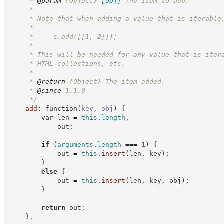
     * 
@param
{Object}
[obj]
The item to add.
     *
     * Note that when adding a value that is iterable
     *
     *     c.add([[1, 2]]);
     *
     * This will be needed for any value that is iter
     * HTML collections, etc.
     *
     * 
@return
{Object}
The item added.
     * 
@since
 1.1.0
*/
add
:
function
(
key
,
obj
)
{
var
 len 
=
this
.
length
,
            out
;
if
(
arguments
.
length
===
1
)
{
            out 
=
this
.
insert
(
len
,
 key
)
;
}
else
{
            out 
=
this
.
insert
(
len
,
 key
,
 obj
)
;
}
return
 out
;
}
,