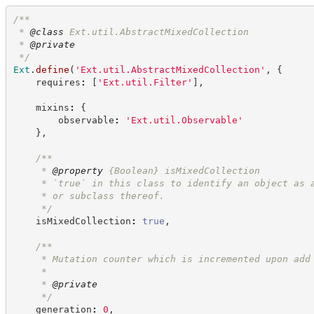
/**
 * 
@class
 Ext.util.AbstractMixedCollection
 * 
@private
*/
Ext
.
define
(
'
Ext.util.AbstractMixedCollection
'
,
{
    requires
:
[
'
Ext.util.Filter
'
]
,
    mixins
:
{
        observable
:
'
Ext.util.Observable
'
}
,
/**
     * 
@property
{Boolean}
isMixedCollection
     * `true` in this class to identify an object as 
     * or subclass thereof.
*/
    isMixedCollection
:
true
,
/**
     * Mutation counter which is incremented upon add
     *
     * 
@private
*/
    generation
:
0
,