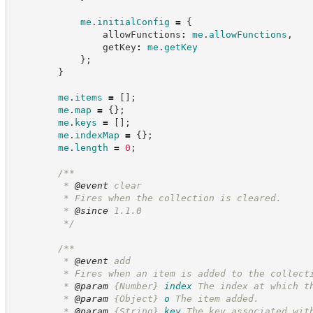
me
.
initialConfig
=
{
                allowFunctions
:
me
.
allowFunctions
,
                getKey
:
me
.
getKey
}
;
}
me
.
items
=
[
]
;
me
.
map
=
{
}
;
me
.
keys
=
[
]
;
me
.
indexMap
=
{
}
;
me
.
length
=
0
;
/**
         * 
@event
 clear
         * Fires when the collection is cleared.
         * 
@since
 1.1.0
*/
/**
         * 
@event
 add
         * Fires when an item is added to the collect
         * 
@param
{Number}
index
The index at which t
         * 
@param
{Object}
o
The item added.
         * 
@param
{String}
key
The key associated wit