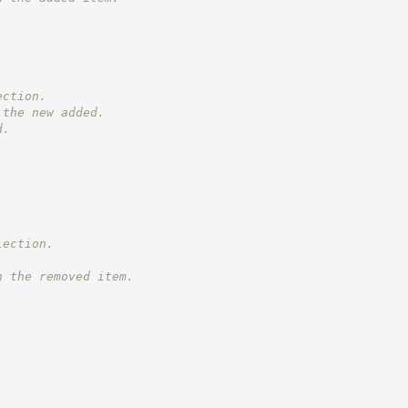
ection.
 the new added.
d.
lection.
h the removed item.