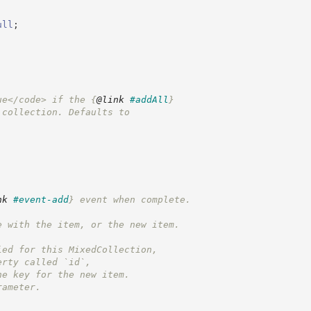
ull
;
ue</code> if the 
{
@link
#addAll
}
 collection. Defaults to
nk
#event-add
}
 event when complete.
e with the item, or the new item.
ied for this MixedCollection,
erty called `id`,
he key for the new item.
rameter.