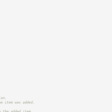
ion.
he item was added.
h the added item.