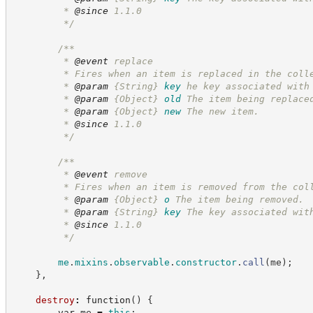
         * 
@since
 1.1.0
*/
/**
         * 
@event
 replace
         * Fires when an item is replaced in the coll
         * 
@param
{String}
key
he key associated with
         * 
@param
{Object}
old
The item being replace
         * 
@param
{Object}
new
The new item.
         * 
@since
 1.1.0
*/
/**
         * 
@event
 remove
         * Fires when an item is removed from the col
         * 
@param
{Object}
o
The item being removed.
         * 
@param
{String}
key
The key associated wit
         * 
@since
 1.1.0
*/
me
.
mixins
.
observable
.
constructor
.
call
(
me
)
;
}
,
destroy
:
function
(
)
{
var
 me 
=
this
;