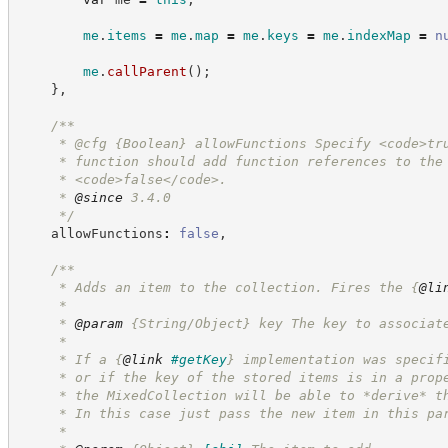
me
.
items
=
me
.
map
=
me
.
keys
=
me
.
indexMap
=
n
me
.
callParent
(
)
;
}
,
/**
     * @cfg 
{Boolean}
allowFunctions Specify <code>tr
     * function should add function references to the
     * <code>false</code>.
     * 
@since
 3.4.0
*/
    allowFunctions
:
false
,
/**
     * Adds an item to the collection. Fires the 
{
@li
     *
     * 
@param
 {String/Object} key The key to associat
     *
     * If a 
{
@link
#getKey
}
 implementation was specif
     * or if the key of the stored items is in a prop
     * the MixedCollection will be able to *derive* t
     * In this case just pass the new item in this pa
     *