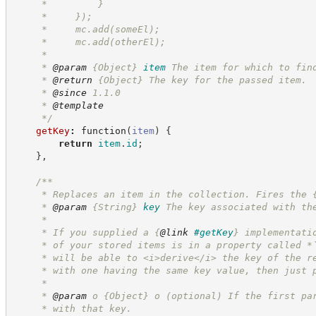
     *         }
     *     });
     *     mc.add(someEl);
     *     mc.add(otherEl);
     *
     * 
@param
{Object}
item
The item for which to fin
     * 
@return
{Object}
The key for the passed item.
     * 
@since
 1.1.0
     * 
@template
*/
getKey
:
function
(
item
)
{
return
item
.
id
;
}
,
/**
     * Replaces an item in the collection. Fires the 
     * 
@param
{String}
key
The key associated with th
     *
     * If you supplied a 
{
@link
#getKey
}
 implementati
     * of your stored items is in a property called *
     * will be able to <i>derive</i> the key of the r
     * with one having the same key value, then just 
     *
     * 
@param
 o 
{Object}
o (optional) If the first pa
     * with that key.