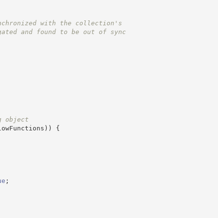
nchronized with the collection's
gated and found to be out of sync
g object
lowFunctions
)
)
{
ue
;