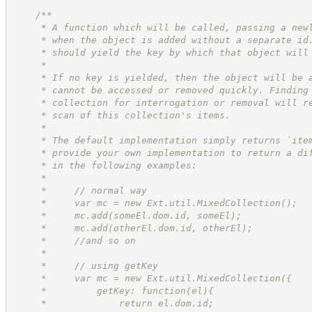
/**
     * A function which will be called, passing a new
     * when the object is added without a separate id
     * should yield the key by which that object will
     *
     * If no key is yielded, then the object will be 
     * cannot be accessed or removed quickly. Finding
     * collection for interrogation or removal will r
     * scan of this collection's items.
     *
     * The default implementation simply returns `ite
     * provide your own implementation to return a di
     * in the following examples:
     *
     *     // normal way
     *     var mc = new Ext.util.MixedCollection();
     *     mc.add(someEl.dom.id, someEl);
     *     mc.add(otherEl.dom.id, otherEl);
     *     //and so on
     *
     *     // using getKey
     *     var mc = new Ext.util.MixedCollection({
     *         getKey: function(el){
     *             return el.dom.id;