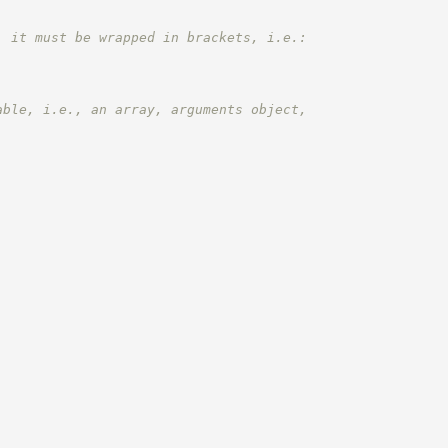
, it must be wrapped in brackets, i.e.:
able, i.e., an array, arguments object,