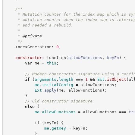
/**
     * Mutation counter for the index map which is sy
     * mutation counter when the index map is interro
     * and needed a rebuild.
     *
     * 
@private
*/
    indexGeneration
:
0
,
constructor
:
function
(
allowFunctions
,
keyFn
)
{
var
 me 
=
this
;
//
 Modern constructor signature using a confi
if
(
arguments
.
length
===
1
&&
Ext
.
isObject
(
al
me
.
initialConfig
=
 allowFunctions
;
Ext
.
apply
(
me
,
 allowFunctions
)
;
}
//
 Old constructor signature
else
{
me
.
allowFunctions
=
 allowFunctions 
===
tr
if
(
keyFn
)
{
me
.
getKey
=
 keyFn
;
}