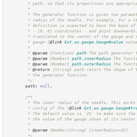
         * path, so that its proportions are appropri
         *
         * The generator function is given two parame
         * radius of the needle. For example, for a s
         * definition is expected to have the base of
         * - (0, 0) coordinates - and point downwards
         * translated to the center of the gauge and 
         * gauge 
{
@link
Ext.ux.gauge.Gauge#value
 valu
         *
         * 
@param
{Function}
path
The path generator 
         * 
@param
{Number}
path.innerRadius
The funct
         * 
@param
{Number}
path.outerRadius
The funct
         * 
@return
{String}
path.return The shape of 
         * the generator function.
*/
        path
:
null
,
/**
         * The inner radius of the needle. This works
         * config of the 
{
@link
Ext.ux.gauge.Gauge#tr
         * The default value is `25` to make sure the
         * the value of the gauge shown at its center
         *
         * 
@param
 {Number/String} [innerRadius=25]
*/