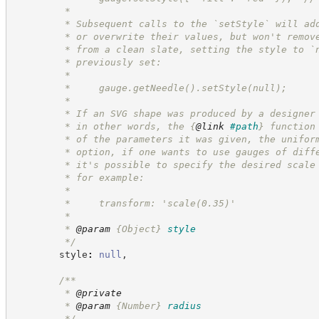
         *
         * Subsequent calls to the `setStyle` will ad
         * or overwrite their values, but won't remov
         * from a clean slate, setting the style to `
         * previously set:
         *
         *     gauge.getNeedle().setStyle(null);
         *
         * If an SVG shape was produced by a designer
         * in other words, the 
{
@link
#path
}
 function
         * of the parameters it was given, the unifor
         * option, if one wants to use gauges of diff
         * it's possible to specify the desired scale
         * for example:
         *
         *     transform: 'scale(0.35)'
         *
         * 
@param
{Object}
style
*/
        style
:
null
,
/**
         * 
@private
         * 
@param
{Number}
radius
*/