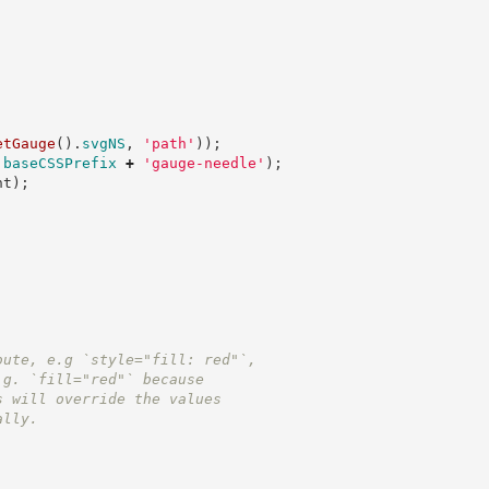
etGauge
(
)
.
svgNS
,
'
path
'
)
)
;
.
baseCSSPrefix
+
'
gauge-needle
'
)
;
nt
)
;
bute, e.g `style="fill: red"`,
.g. `fill="red"` because
s will override the values
ally.