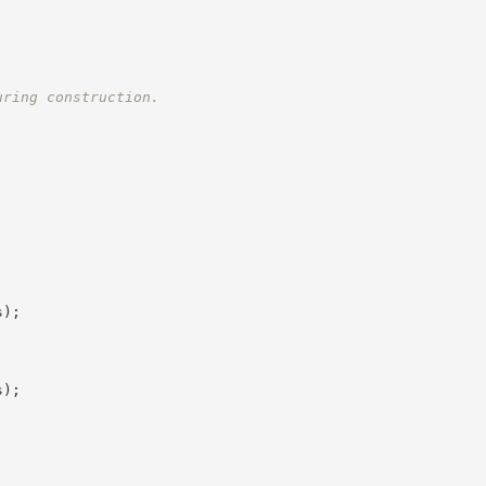
uring construction.
s
)
;
s
)
;