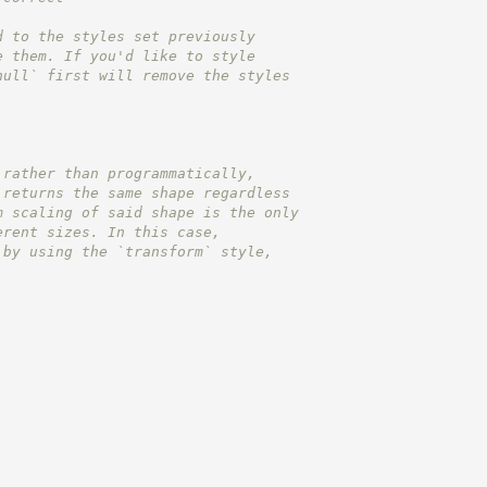
d to the styles set previously
e them. If you'd like to style
null` first will remove the styles
 rather than programmatically,
 returns the same shape regardless
m scaling of said shape is the only
erent sizes. In this case,
 by using the `transform` style,