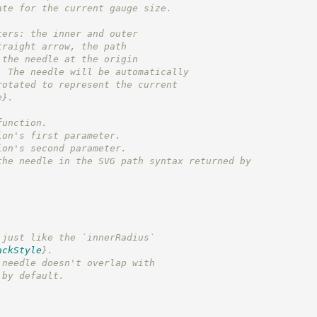
ate for the current gauge size.
ters: the inner and outer
traight arrow, the path
 the needle at the origin
. The needle will be automatically
rotated to represent the current
e}
.
function.
ion's first parameter.
ion's second parameter.
the needle in the SVG path syntax returned by
 just like the `innerRadius`
ackStyle
}
.
 needle doesn't overlap with
 by default.