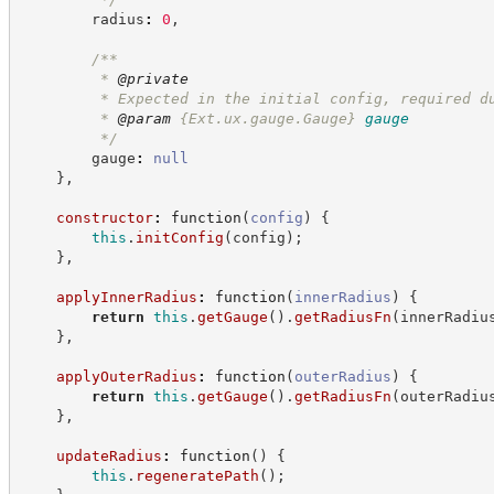
        radius
:
0
,
/**
         * 
@private
         * Expected in the initial config, required d
         * 
@param
{Ext.ux.gauge.Gauge}
gauge
*/
        gauge
:
null
}
,
constructor
:
function
(
config
)
{
this
.
initConfig
(
config
)
;
}
,
applyInnerRadius
:
function
(
innerRadius
)
{
return
this
.
getGauge
(
)
.
getRadiusFn
(
innerRadiu
}
,
applyOuterRadius
:
function
(
outerRadius
)
{
return
this
.
getGauge
(
)
.
getRadiusFn
(
outerRadiu
}
,
updateRadius
:
function
(
)
{
this
.
regeneratePath
(
)
;