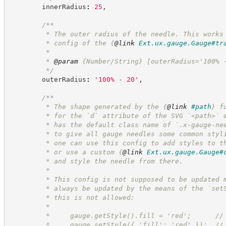
        innerRadius
:
25
,
/**
         * The outer radius of the needle. This works
         * config of the 
{
@link
Ext.ux.gauge.Gauge#tr
         *
         * 
@param
 {Number/String} [outerRadius='100% 
*/
        outerRadius
:
'
100% - 20
'
,
/**
         * The shape generated by the 
{
@link
#path
}
 f
         * for the `d` attribute of the SVG `<path>` 
         * has the default class name of `.x-gauge-ne
         * to give all gauge needles some common styl
         * one can use this config to add styles to t
         * or use a custom 
{
@link
Ext.ux.gauge.Gauge#
         * and style the needle from there.
         *
         * This config is not supposed to be updated 
         * always be updated by the means of the `set
         * this is not allowed:
         *
         *     gauge.getStyle().fill = 'red';      //
         *     gauge.setStyle({ 'fill': 'red' });  //