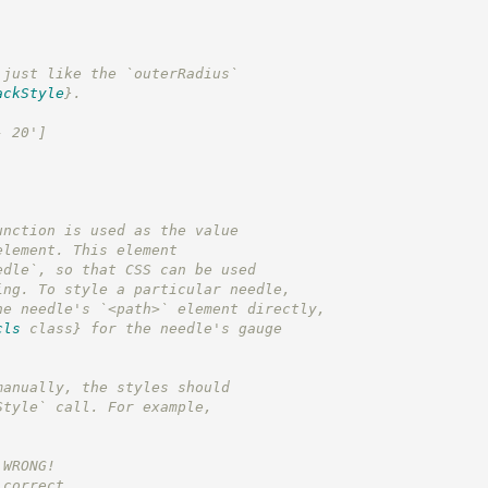
 just like the `outerRadius`
ackStyle
}
.
- 20']
unction is used as the value
element. This element
edle`, so that CSS can be used
ing. To style a particular needle,
he needle's `<path>` element directly,
cls
 class}
 for the needle's gauge
manually, the styles should
Style` call. For example,
 WRONG!
 correct