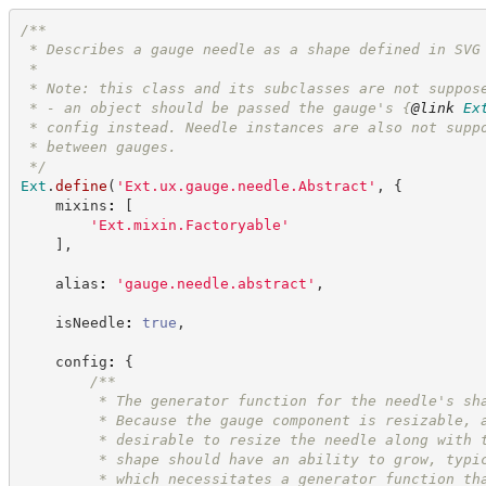
/**
 * Describes a gauge needle as a shape defined in SVG
 *
 * Note: this class and its subclasses are not suppos
 * - an object should be passed the gauge's 
{
@link
Ex
 * config instead. Needle instances are also not supp
 * between gauges.
*/
Ext
.
define
(
'
Ext.ux.gauge.needle.Abstract
'
,
{
    mixins
:
[
'
Ext.mixin.Factoryable
'
]
,
    alias
:
'
gauge.needle.abstract
'
,
    isNeedle
:
true
,
    config
:
{
/**
         * The generator function for the needle's sh
         * Because the gauge component is resizable, 
         * desirable to resize the needle along with 
         * shape should have an ability to grow, typi
         * which necessitates a generator function th