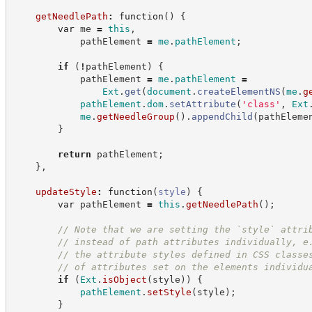
getNeedlePath
:
function
(
)
{
var
 me 
=
this
,
            pathElement 
=
me
.
pathElement
;
if
(
!
pathElement
)
{
            pathElement 
=
me
.
pathElement
=
Ext
.
get
(
document
.
createElementNS
(
me
.
g
pathElement
.
dom
.
setAttribute
(
'
class
'
,
Ext
me
.
getNeedleGroup
(
)
.
appendChild
(
pathEleme
}
return
 pathElement
;
}
,
updateStyle
:
function
(
style
)
{
var
 pathElement 
=
this
.
getNeedlePath
(
)
;
//
 Note that we are setting the `style` attri
//
 instead of path attributes individually, e
//
 the attribute styles defined in CSS classe
//
 of attributes set on the elements individu
if
(
Ext
.
isObject
(
style
)
)
{
pathElement
.
setStyle
(
style
)
;
}