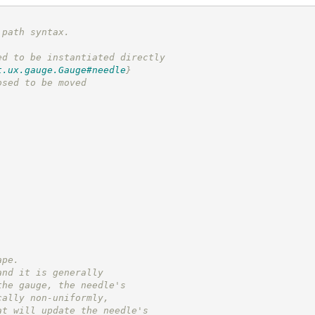
 path syntax.
ed to be instantiated directly
t.ux.gauge.Gauge#needle
}
osed to be moved
ape.
and it is generally
the gauge, the needle's
cally non-uniformly,
at will update the needle's