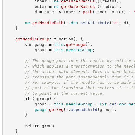
            inner 
=
me
.
getInnerRadius
(
)
(
radius
)
,
            outer 
=
me
.
getOuterRadius
(
)
(
radius
)
,
            d 
=
 outer 
>
 inner 
?
path
(
inner
,
 outer
)
:
me
.
getNeedlePath
(
)
.
dom
.
setAttribute
(
'
d
'
,
 d
)
;
}
,
getNeedleGroup
:
function
(
)
{
var
 gauge 
=
this
.
getGauge
(
)
,
            group 
=
this
.
needleGroup
;
//
 The gauge positions the needle by calling 
//
 which applies a transformation to the need
//
 the actual path element. This is done beca
//
 transform the path independently from it's
//
 For example, if the needle has to be made 
//
 part of the transform that centers it in t
//
 to point at the current value.
if
(
!
group
)
{
            group 
=
this
.
needleGroup
=
Ext
.
get
(
docume
gauge
.
getSvg
(
)
.
appendChild
(
group
)
;
}
return
 group
;
}
,