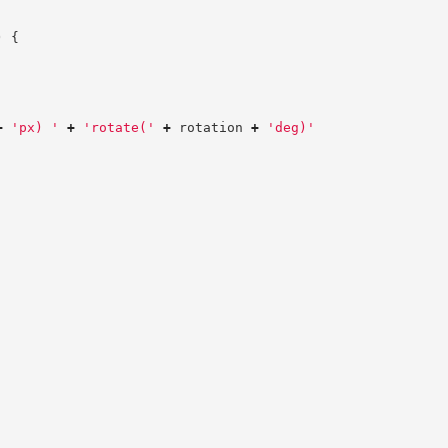
)
{
+
'
px) 
'
+
'
rotate(
'
+
 rotation 
+
'
deg)
'