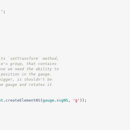
'
'
;
its `setTransform` method,
le's group, that contains
use we need the ability to
 position in the gauge.
bigger, is shouldn't be
he gauge and rotates it
nt
.
createElementNS
(
gauge
.
svgNS
,
'
g
'
)
)
;