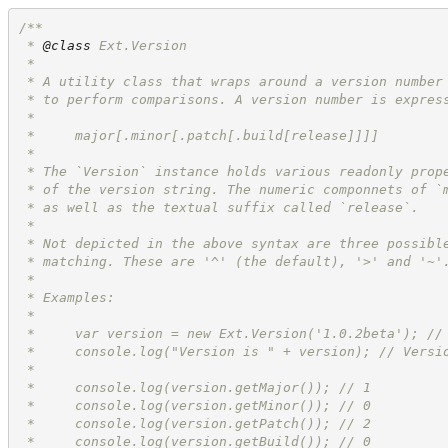
/**
 * 
@class
 Ext.Version
 *
 * A utility class that wraps around a version number
 * to perform comparisons. A version number is expres
 *
 *     major[.minor[.patch[.build[release]]]]
 * 
 * The `Version` instance holds various readonly prop
 * of the version string. The numeric componnets of `
 * as well as the textual suffix called `release`.
 * 
 * Not depicted in the above syntax are three possibl
 * matching. These are '^' (the default), '>' and '~'
 *
 * Examples:
 *
 *     var version = new Ext.Version('1.0.2beta'); //
 *     console.log("Version is " + version); // Versi
 *
 *     console.log(version.getMajor()); // 1
 *     console.log(version.getMinor()); // 0
 *     console.log(version.getPatch()); // 2
 *     console.log(version.getBuild()); // 0