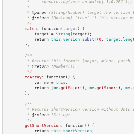
         *     console.log(version.match('1.0.2RC'));
         *
         * 
@param
 {String/Number} target The version 
         * 
@return
{Boolean}
`true` if this version m
*/
match
:
function
(
target
)
{
            target 
=
String
(
target
)
;
return
this
.
version
.
substr
(
0
,
target
.
leng
}
,
/**
         * Returns this format: [major, minor, patch,
         * 
@return
{Number[]}
*/
toArray
:
function
(
)
{
var
 me 
=
this
;
return
[
me
.
getMajor
(
)
,
me
.
getMinor
(
)
,
me
.
}
,
/**
         * Returns shortVersion version without dots 
         * 
@return
{String}
*/
getShortVersion
:
function
(
)
{
return
this
.
shortVersion
;