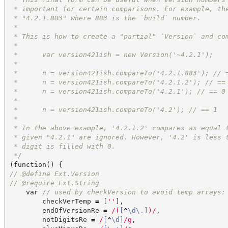
 * important for certain comparisons. For example, th
 * "4.2.1.883" where 883 is the `build` number.
 * 
 * This is how to create a "partial" `Version` and co
 * 
 *      var version421ish = new Version('~4.2.1');
 *      
 *      n = version421ish.compareTo('4.2.1.883'); // 
 *      n = version421ish.compareTo('4.2.1.2'); // ==
 *      n = version421ish.compareTo('4.2.1'); // == 0
 *
 *      n = version421ish.compareTo('4.2'); // == 1
 *
 * In the above example, '4.2.1.2' compares as equal 
 * given "4.2.1" are ignored. However, '4.2' is less 
 * digit is filled with 0.
*/
(
function
(
)
{
//
 @define Ext.Version
//
 @require Ext.String
var
//
 used by checkVersion to avoid temp arrays:
        checkVerTemp 
=
[
'
'
]
,
        endOfVersionRe 
=
/
(
[
^
\d
\.
]
)
/
,
        notDigitsRe 
=
/
[
^
\d
]
/
g
,