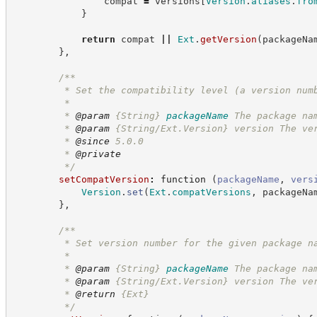
                compat 
=
 versions
[
Version
.
aliases
.
fro
}
return
 compat 
||
Ext
.
getVersion
(
packageNa
}
,
/**
         * Set the compatibility level (a version num
         *
         * 
@param
{String}
packageName
The package na
         * 
@param
 {String/Ext.Version} version The ve
         * 
@since
 5.0.0
         * 
@private
*/
setCompatVersion
:
function
(
packageName
,
vers
Version
.
set
(
Ext
.
compatVersions
,
 packageNa
}
,
/**
         * Set version number for the given package n
         *
         * 
@param
{String}
packageName
The package na
         * 
@param
 {String/Ext.Version} version The ve
         * 
@return
{Ext}
*/