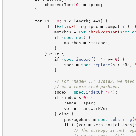
                checkVerTemp
[
0
]
=
 specs
;
}
for
(
i 
=
0
;
 i 
<
 length
;
++
i
)
{
if
(
!
Ext
.
isString
(
spec 
=
 compat
[
i
]
)
)
                    matches 
=
Ext
.
checkVersion
(
spec
.
a
if
(
spec
.
not
)
{
                        matches 
=
!
matches
;
}
}
else
{
if
(
spec
.
indexOf
(
'
'
)
>=
0
)
{
                        spec 
=
spec
.
replace
(
stripRe
,
}
//
 For "name@..." syntax, we need
//
 as a registered package.
                    index 
=
spec
.
indexOf
(
'
@
'
)
;
if
(
index 
<
0
)
{
                        range 
=
 spec
;
                        ver 
=
 frameworkVer
;
}
else
{
                        packageName 
=
spec
.
substring
(
if
(
!
(
ver 
=
 versions
[
aliases
[
//
 The package is not reg
//
 we are done - FAIL: