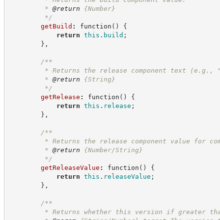
         * 
@return
{Number}
*/
getBuild
:
function
(
)
{
return
this
.
build
;
}
,
/**
         * Returns the release component text (e.g., 
         * 
@return
{String}
*/
getRelease
:
function
(
)
{
return
this
.
release
;
}
,
/**
         * Returns the release component value for co
         * 
@return
 {Number/String}
*/
getReleaseValue
:
function
(
)
{
return
this
.
releaseValue
;
}
,
/**
         * Returns whether this version if greater th