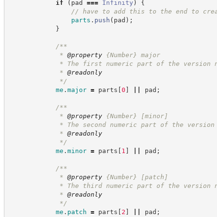
if
(
pad 
===
Infinity
)
{
//
 have to add this to the end to cre
parts
.
push
(
pad
)
;
}
/**
             * 
@property
{Number}
major
             * The first numeric part of the version 
             * 
@readonly
*/
me
.
major
=
 parts
[
0
]
||
 pad
;
/**
             * 
@property
{Number}
[minor]
             * The second numeric part of the version
             * 
@readonly
*/
me
.
minor
=
 parts
[
1
]
||
 pad
;
/**
             * 
@property
{Number}
[patch]
             * The third numeric part of the version 
             * 
@readonly
*/
me
.
patch
=
 parts
[
2
]
||
 pad
;