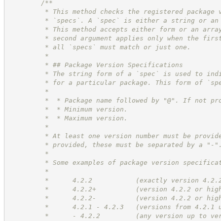
/**
         * This method checks the registered package 
         * `specs`. A `spec` is either a string or an
         * This method accepts either form or an arra
         * second argument applies only when the firs
         * all `specs` must match or just one.
         * 
         * ## Package Version Specifications
         * The string form of a `spec` is used to ind
         * for a particular package. This form of `sp
         * 
         *  * Package name followed by "@". If not pr
         *  * Minimum version.
         *  * Maximum version.
         * 
         * At least one version number must be provid
         * provided, these must be separated by a "-"
         * 
         * Some examples of package version specifica
         * 
         *      4.2.2           (exactly version 4.2.
         *      4.2.2+          (version 4.2.2 or hig
         *      4.2.2-          (version 4.2.2 or hig
         *      4.2.1 - 4.2.3   (versions from 4.2.1 
         *      - 4.2.2         (any version up to ve