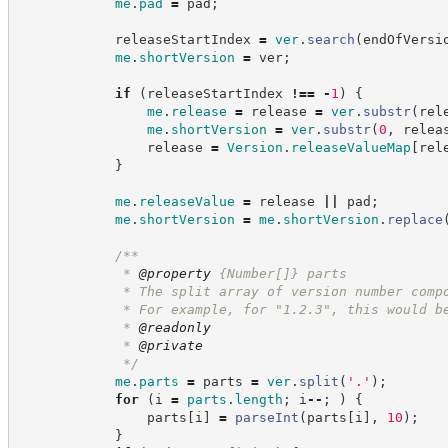
me
.
pad
=
 pad
;
            releaseStartIndex 
=
ver
.
search
(
endOfVersi
me
.
shortVersion
=
 ver
;
if
(
releaseStartIndex 
!==
-
1
)
{
me
.
release
=
 release 
=
ver
.
substr
(
rel
me
.
shortVersion
=
ver
.
substr
(
0
,
 relea
                release 
=
Version
.
releaseValueMap
[
rel
}
me
.
releaseValue
=
 release 
||
 pad
;
me
.
shortVersion
=
me
.
shortVersion
.
replace
/**
             * 
@property
{Number[]}
parts
             * The split array of version number comp
             * For example, for "1.2.3", this would b
             * 
@readonly
             * 
@private
*/
me
.
parts
=
 parts 
=
ver
.
split
(
'
.
'
)
;
for
(
i 
=
parts
.
length
;
 i
--
;
)
{
                parts
[
i
]
=
parseInt
(
parts
[
i
]
,
10
)
;
}