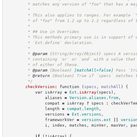
         * matches any version of "foo" that has a ma
         * 
         * This also applies to ranges. For example `
         * of "foo" from 1.2 up to 2.2 regardless of 
         * 
         * ## Use in Overrides
         * This methods primary use is in support of 
         * `Ext.define` declaration.
         * 
         * 
@param
 {String/Array/Object} specs A versi
         * containing `or` or `and` with a value that
         * of either of these.
         * 
@param
{Boolean}
[matchAll=false]
Pass `tr
         * 
@return
{Boolean}
True if `specs` matches 
*/
checkVersion
:
function
(
specs
,
matchAll
)
{
var
 isArray 
=
Ext
.
isArray
(
specs
)
,
                aliases 
=
Version
.
aliases
.
from
,
                compat 
=
 isArray 
?
specs
:
 checkVerTe
                length 
=
compat
.
length
,
                versions 
=
Ext
.
versions
,
                frameworkVer 
=
versions
.
ext
||
versio
                i
,
 index
,
 matches
,
 minVer
,
 maxVer
,
 pa
if
(
!
isArray
)
{