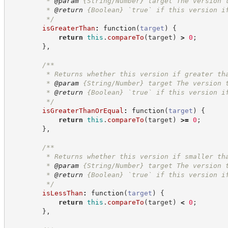
         * 
@param
 {String/Number} target The version 
         * 
@return
{Boolean}
`true` if this version i
*/
isGreaterThan
:
function
(
target
)
{
return
this
.
compareTo
(
target
)
>
0
;
}
,
/**
         * Returns whether this version if greater th
         * 
@param
 {String/Number} target The version 
         * 
@return
{Boolean}
`true` if this version i
*/
isGreaterThanOrEqual
:
function
(
target
)
{
return
this
.
compareTo
(
target
)
>=
0
;
}
,
/**
         * Returns whether this version if smaller th
         * 
@param
 {String/Number} target The version 
         * 
@return
{Boolean}
`true` if this version i
*/
isLessThan
:
function
(
target
)
{
return
this
.
compareTo
(
target
)
<
0
;
}
,