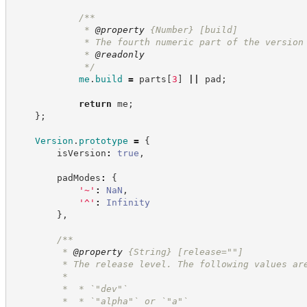
/**
             * 
@property
{Number}
[build]
             * The fourth numeric part of the version
             * 
@readonly
*/
me
.
build
=
 parts
[
3
]
||
 pad
;
return
 me
;
}
;
Version
.
prototype
=
{
        isVersion
:
true
,
        padModes
:
{
'
~
'
:
NaN
,
'
^
'
:
Infinity
}
,
/**
         * 
@property
{String}
[release=""]
         * The release level. The following values ar
         * 
         *  * `"dev"`
         *  * `"alpha"` or `"a"`