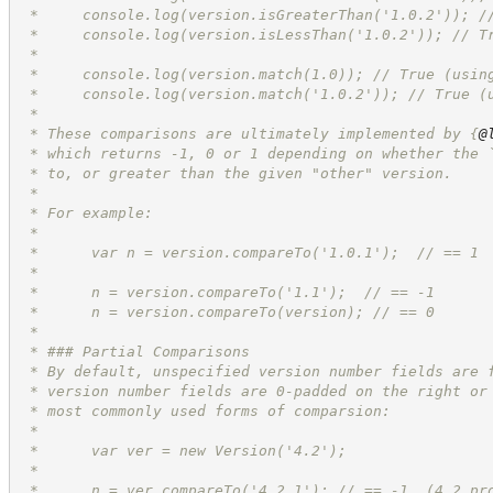
 *     console.log(version.isGreaterThan('1.0.2')); /
 *     console.log(version.isLessThan('1.0.2')); // T
 *
 *     console.log(version.match(1.0)); // True (usin
 *     console.log(version.match('1.0.2')); // True (
 * 
 * These comparisons are ultimately implemented by 
{
@
 * which returns -1, 0 or 1 depending on whether the 
 * to, or greater than the given "other" version.
 * 
 * For example:
 * 
 *      var n = version.compareTo('1.0.1');  // == 1 
 *      
 *      n = version.compareTo('1.1');  // == -1
 *      n = version.compareTo(version); // == 0
 * 
 * ### Partial Comparisons
 * By default, unspecified version number fields are 
 * version number fields are 0-padded on the right or
 * most commonly used forms of comparsion:
 * 
 *      var ver = new Version('4.2');
 *
 *      n = ver.compareTo('4.2.1'); // == -1  (4.2 pr