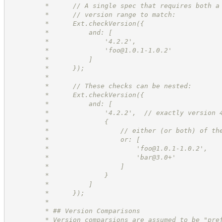
         *      // A single spec that requires both a
         *      // version range to match:
         *      Ext.checkVersion({
         *          and: [
         *              '4.2.2',
         *              '
foo@1.0.1-1.0.2
'
         *          ]
         *      });
         * 
         *      // These checks can be nested:
         *      Ext.checkVersion({
         *          and: [
         *              '4.2.2',  // exactly version 
         *              {
         *                  // either (or both) of th
         *                  or: [
         *                      '
foo@1.0.1-1.0.2
',
         *                      '
bar@3.0
+'
         *                  ]
         *              }
         *          ]
         *      });
         * 
         * ## Version Comparisons
         * Version comparsions are assumed to be "pre