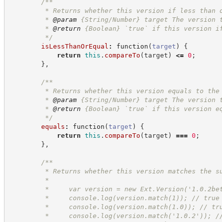
/**
         * Returns whether this version if less than 
         * 
@param
 {String/Number} target The version 
         * 
@return
{Boolean}
`true` if this version i
*/
isLessThanOrEqual
:
function
(
target
)
{
return
this
.
compareTo
(
target
)
<=
0
;
}
,
/**
         * Returns whether this version equals to the
         * 
@param
 {String/Number} target The version 
         * 
@return
{Boolean}
`true` if this version e
*/
equals
:
function
(
target
)
{
return
this
.
compareTo
(
target
)
===
0
;
}
,
/**
         * Returns whether this version matches the s
         *
         *     var version = new Ext.Version('1.0.2be
         *     console.log(version.match(1)); // true
         *     console.log(version.match(1.0)); // tr
         *     console.log(version.match('1.0.2')); /