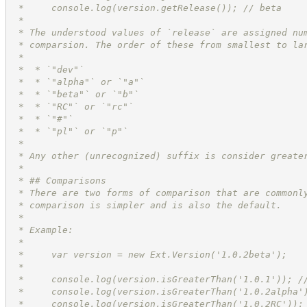
 *     console.log(version.getRelease()); // beta
 *
 * The understood values of `release` are assigned nu
 * comparsion. The order of these from smallest to la
 *
 *  * `"dev"`
 *  * `"alpha"` or `"a"`
 *  * `"beta"` or `"b"`
 *  * `"RC"` or `"rc"`
 *  * `"#"`
 *  * `"pl"` or `"p"`
 *
 * Any other (unrecognized) suffix is consider greate
 * 
 * ## Comparisons
 * There are two forms of comparison that are commonl
 * comparison is simpler and is also the default.
 * 
 * Example:
 *
 *     var version = new Ext.Version('1.0.2beta');
 *
 *     console.log(version.isGreaterThan('1.0.1')); /
 *     console.log(version.isGreaterThan('1.0.2alpha'
 *     console.log(version.isGreaterThan('1.0.2RC'));