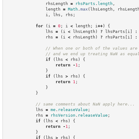
                rhsLength 
=
rhsParts
.
length
,
                length 
=
Math
.
max
(
lhsLength
,
 rhsLengt
                i
,
 lhs
,
 rhs
;
for
(
i 
=
0
;
 i 
<
 length
;
 i
++
)
{
                lhs 
=
(
i 
<
 lhsLength
)
?
 lhsParts
[
i
]
:
                rhs 
=
(
i 
<
 rhsLength
)
?
 rhsParts
[
i
]
:
//
 When one or both of the values are
//
 and we end up treating NaN as equa
if
(
lhs 
<
 rhs
)
{
return
-
1
;
}
if
(
lhs 
>
 rhs
)
{
return
1
;
}
}
//
 same comments about NaN apply here...
            lhs 
=
me
.
releaseValue
;
            rhs 
=
rhsVersion
.
releaseValue
;
if
(
lhs 
<
 rhs
)
{
return
-
1
;
}
if
(
lhs 
>
 rhs
)
{