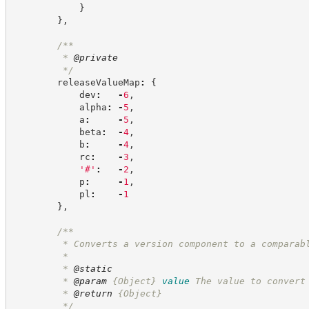
}
}
,
/**
         * 
@private
*/
        releaseValueMap
:
{
            dev
:
-
6
,
            alpha
:
-
5
,
            a
:
-
5
,
            beta
:
-
4
,
            b
:
-
4
,
            rc
:
-
3
,
'
#
'
:
-
2
,
            p
:
-
1
,
            pl
:
-
1
}
,
/**
         * Converts a version component to a comparab
         *
         * 
@static
         * 
@param
{Object}
value
The value to convert
         * 
@return
{Object}
*/