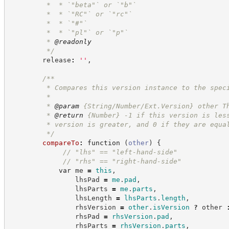
         *  * `"beta"` or `"b"`
         *  * `"RC"` or `"rc"`
         *  * `"#"`
         *  * `"pl"` or `"p"`
         * 
@readonly
*/
        release
:
'
'
,
/**
         * Compares this version instance to the spec
         *
         * 
@param
 {String/Number/Ext.Version} other T
         * 
@return
{Number}
-1 if this version is les
         * version is greater, and 0 if they are equa
*/
compareTo
:
function
(
other
)
{
//
 "lhs" == "left-hand-side"
//
 "rhs" == "right-hand-side"
var
 me 
=
this
,
                lhsPad 
=
me
.
pad
,
                lhsParts 
=
me
.
parts
,
                lhsLength 
=
lhsParts
.
length
,
                rhsVersion 
=
other
.
isVersion
?
other
                rhsPad 
=
rhsVersion
.
pad
,
                rhsParts 
=
rhsVersion
.
parts
,