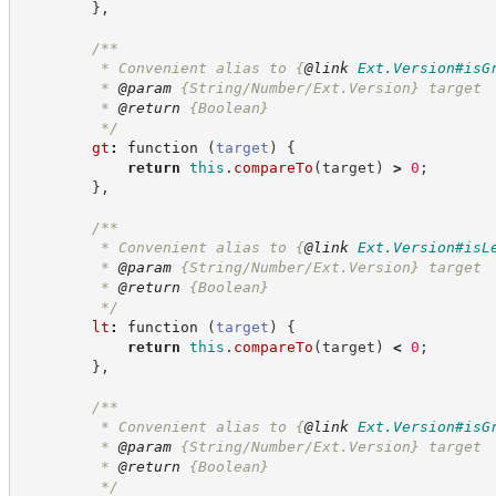
}
,
/**
         * Convenient alias to 
{
@link
Ext.Version#isG
         * 
@param
 {String/Number/Ext.Version} target
         * 
@return
{Boolean}
*/
gt
:
function
(
target
)
{
return
this
.
compareTo
(
target
)
>
0
;
}
,
/**
         * Convenient alias to 
{
@link
Ext.Version#isL
         * 
@param
 {String/Number/Ext.Version} target
         * 
@return
{Boolean}
*/
lt
:
function
(
target
)
{
return
this
.
compareTo
(
target
)
<
0
;
}
,
/**
         * Convenient alias to 
{
@link
Ext.Version#isG
         * 
@param
 {String/Number/Ext.Version} target
         * 
@return
{Boolean}
*/