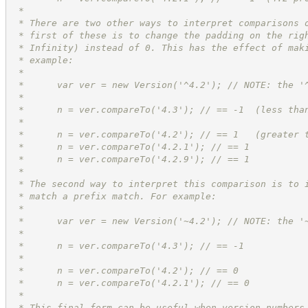
 * 
 * There are two other ways to interpret comparisons 
 * first of these is to change the padding on the rig
 * Infinity) instead of 0. This has the effect of mak
 * example:
 * 
 *      var ver = new Version('^4.2'); // NOTE: the '
 *
 *      n = ver.compareTo('4.3'); // == -1  (less tha
 *      
 *      n = ver.compareTo('4.2'); // == 1   (greater 
 *      n = ver.compareTo('4.2.1'); // == 1
 *      n = ver.compareTo('4.2.9'); // == 1
 * 
 * The second way to interpret this comparison is to 
 * match a prefix match. For example:
 * 
 *      var ver = new Version('~4.2'); // NOTE: the '
 *
 *      n = ver.compareTo('4.3'); // == -1
 *      
 *      n = ver.compareTo('4.2'); // == 0
 *      n = ver.compareTo('4.2.1'); // == 0
 * 
 * This final form can be useful when version numbers