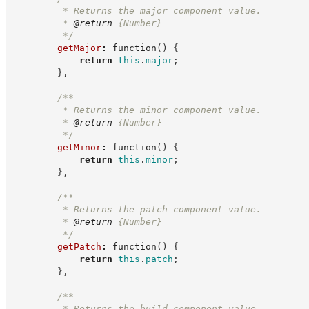
         * Returns the major component value.
         * 
@return
{Number}
*/
getMajor
:
function
(
)
{
return
this
.
major
;
}
,
/**
         * Returns the minor component value.
         * 
@return
{Number}
*/
getMinor
:
function
(
)
{
return
this
.
minor
;
}
,
/**
         * Returns the patch component value.
         * 
@return
{Number}
*/
getPatch
:
function
(
)
{
return
this
.
patch
;
}
,
/**
         * Returns the build component value.