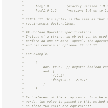
         *      
         *      
foo@1.0
         (exactly version 1.0 
         *      
foo@1.0-1.3
     (versions 1.0 up to 1
         * 
         * **NOTE:** This syntax is the same as that 
         * requirements declarations.
         * 
         * ## Boolean Operator Specifications
         * Instead of a string, an object can be used
         * perform on one or more `specs`. The operat
         * and can contain an optional **`not`**.
         * 
         * For example:
         * 
         *      {
         *          not: true,  // negates boolean re
         *          and: [
         *              '4.2.2',
         *              '
foo@1.0.1
 - 2.0.1'
         *          ]
         *      }
         * 
         * Each element of the array can in turn be a
         * words, the value is passed to this method 
         * so these two calls are equivalent: