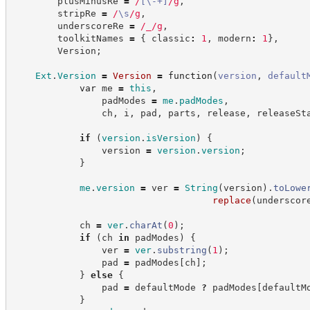
        plusMinusRe 
=
/
[
\-+
]
/
g
,
        stripRe 
=
/
\s
/
g
,
        underscoreRe 
=
/
_
/
g
,
        toolkitNames 
=
{
 classic
:
1
,
 modern
:
1
}
,
        Version
;
Ext
.
Version
=
Version
=
function
(
version
,
default
var
 me 
=
this
,
                padModes 
=
me
.
padModes
,
                ch
,
 i
,
 pad
,
 parts
,
 release
,
 releaseSt
if
(
version
.
isVersion
)
{
                version 
=
version
.
version
;
}
me
.
version
=
 ver 
=
String
(
version
)
.
toLowe
replace
(
underscor
            ch 
=
ver
.
charAt
(
0
)
;
if
(
ch 
in
 padModes
)
{
                ver 
=
ver
.
substring
(
1
)
;
                pad 
=
 padModes
[
ch
]
;
}
else
{
                pad 
=
 defaultMode 
?
 padModes
[
defaultM
}