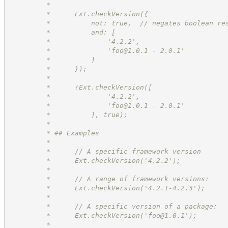
         * 
         *      Ext.checkVersion({
         *          not: true,  // negates boolean re
         *          and: [
         *              '4.2.2',
         *              '
foo@1.0.1
 - 2.0.1'
         *          ]
         *      });
         *
         *      !Ext.checkVersion([
         *              '4.2.2',
         *              '
foo@1.0.1
 - 2.0.1'
         *          ], true);
         * 
         * ## Examples
         * 
         *      // A specific framework version
         *      Ext.checkVersion('4.2.2');
         * 
         *      // A range of framework versions:
         *      Ext.checkVersion('4.2.1-4.2.3');
         * 
         *      // A specific version of a package:
         *      Ext.checkVersion('
foo@1.0.1
');
         * 