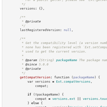
*/
        versions
:
{
}
,
/**
         * 
@private
*/
        lastRegisteredVersion
:
null
,
/**
         * Get the compatibility level (a version num
         * none has been registered with `Ext.setComp
         * used to get the current version.
         *
         * 
@param
{String}
packageName
The package na
         * 
@since
 5.0.0
         * 
@private
*/
getCompatVersion
:
function
(
packageName
)
{
var
 versions 
=
Ext
.
compatVersions
,
                compat
;
if
(
!
packageName
)
{
                compat 
=
versions
.
ext
||
versions
.
tou
}
else
{