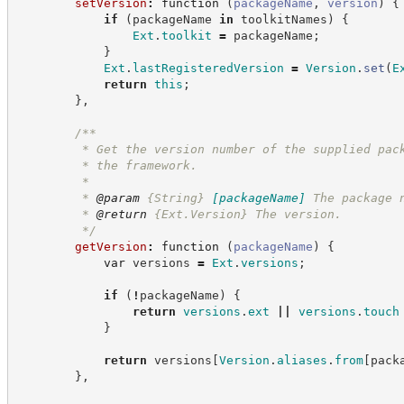
setVersion
:
function
(
packageName
,
version
)
{
if
(
packageName 
in
 toolkitNames
)
{
Ext
.
toolkit
=
 packageName
;
}
Ext
.
lastRegisteredVersion
=
Version
.
set
(
E
return
this
;
}
,
/**
         * Get the version number of the supplied pac
         * the framework.
         *
         * 
@param
{String}
[packageName]
The package 
         * 
@return
{Ext.Version}
The version.
*/
getVersion
:
function
(
packageName
)
{
var
 versions 
=
Ext
.
versions
;
if
(
!
packageName
)
{
return
versions
.
ext
||
versions
.
touch
}
return
 versions
[
Version
.
aliases
.
from
[
pack
}
,