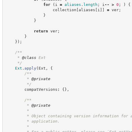
for
(
i 
=
aliases
.
length
;
 i
--
>
0
;
)
{
                    collection
[
aliases
[
i
]
]
=
 ver
;
}
}
return
 ver
;
}
}
)
;
/**
     * 
@class
 Ext
*/
Ext
.
apply
(
Ext
,
{
/**
         * 
@private
*/
        compatVersions
:
{
}
,
/**
         * 
@private
         * 
         * Object containing version information for 
         * application. 
         * 
         * For a public getter, please see `Ext.getVe