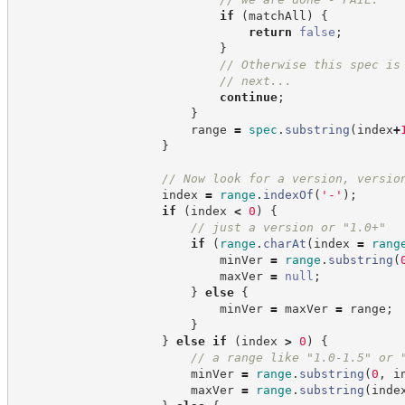
if
(
matchAll
)
{
return
false
;
}
//
 Otherwise this spec is
//
 next...
continue
;
}
                        range 
=
spec
.
substring
(
index
+
}
//
 Now look for a version, versio
                    index 
=
range
.
indexOf
(
'
-
'
)
;
if
(
index 
<
0
)
{
//
 just a version or "1.0+"
if
(
range
.
charAt
(
index 
=
rang
                            minVer 
=
range
.
substring
(
                            maxVer 
=
null
;
}
else
{
                            minVer 
=
 maxVer 
=
 range
;
}
}
else
if
(
index 
>
0
)
{
//
 a range like "1.0-1.5" or 
                        minVer 
=
range
.
substring
(
0
,
 i
                        maxVer 
=
range
.
substring
(
inde