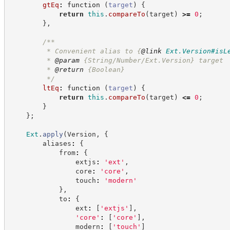
gtEq
:
function
(
target
)
{
return
this
.
compareTo
(
target
)
>=
0
;
}
,
/**
         * Convenient alias to 
{
@link
Ext.Version#isL
         * 
@param
 {String/Number/Ext.Version} target
         * 
@return
{Boolean}
*/
ltEq
:
function
(
target
)
{
return
this
.
compareTo
(
target
)
<=
0
;
}
}
;
Ext
.
apply
(
Version
,
{
        aliases
:
{
            from
:
{
                extjs
:
'
ext
'
,
                core
:
'
core
'
,
                touch
:
'
modern
'
}
,
            to
:
{
                ext
:
[
'
extjs
'
]
,
'
core
'
:
[
'
core
'
]
,
                modern
:
[
'
touch
'
]