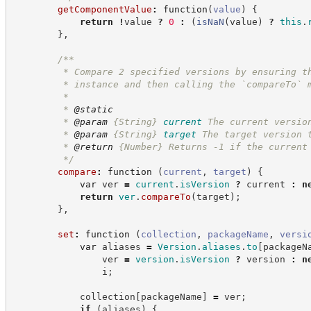
getComponentValue
:
function
(
value
)
{
return
!
value 
?
0
:
(
isNaN
(
value
)
?
this
.
}
,
/**
         * Compare 2 specified versions by ensuring t
         * instance and then calling the `compareTo` 
         *
         * 
@static
         * 
@param
{String}
current
The current versio
         * 
@param
{String}
target
The target version 
         * 
@return
{Number}
Returns -1 if the current
*/
compare
:
function
(
current
,
target
)
{
var
 ver 
=
current
.
isVersion
?
current
:
n
return
ver
.
compareTo
(
target
)
;
}
,
set
:
function
(
collection
,
packageName
,
versi
var
 aliases 
=
Version
.
aliases
.
to
[
packageN
                ver 
=
version
.
isVersion
?
version
:
n
                i
;
            collection
[
packageName
]
=
 ver
;
if
(
aliases
)
{