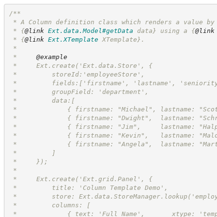
/**
 * A Column definition class which renders a value by
 * 
{
@link
Ext.data.Model#getData
 data}
 using a 
{
@link
 * 
{
@link
Ext.XTemplate
 XTemplate}
.
 *
 *     
@example
 *     Ext.create('Ext.data.Store', {
 *         storeId:'employeeStore',
 *         fields:['firstname', 'lastname', 'seniorit
 *         groupField: 'department',
 *         data:[
 *             { firstname: "Michael", lastname: "Sco
 *             { firstname: "Dwight",  lastname: "Sch
 *             { firstname: "Jim",     lastname: "Hal
 *             { firstname: "Kevin",   lastname: "Mal
 *             { firstname: "Angela",  lastname: "Mar
 *         ]
 *     });
 *
 *     Ext.create('Ext.grid.Panel', {
 *         title: 'Column Template Demo',
 *         store: Ext.data.StoreManager.lookup('emplo
 *         columns: [
 *             { text: 'Full Name',       xtype: 'tem