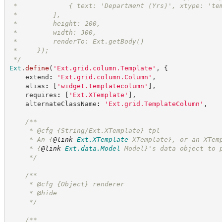
 *             { text: 'Department (Yrs)', xtype: 'te
 *         ],
 *         height: 200,
 *         width: 300,
 *         renderTo: Ext.getBody()
 *     });
*/
Ext
.
define
(
'
Ext.grid.column.Template
'
,
{
    extend
:
'
Ext.grid.column.Column
'
,
    alias
:
[
'
widget.templatecolumn
'
]
,
    requires
:
[
'
Ext.XTemplate
'
]
,
    alternateClassName
:
'
Ext.grid.TemplateColumn
'
,
/**
     * @cfg {String/Ext.XTemplate} tpl
     * An 
{
@link
Ext.XTemplate
 XTemplate}
, or an XTem
     * 
{
@link
Ext.data.Model
 Model}
's data object to 
*/
/**
     * @cfg 
{Object}
renderer
     * @hide
*/
/**