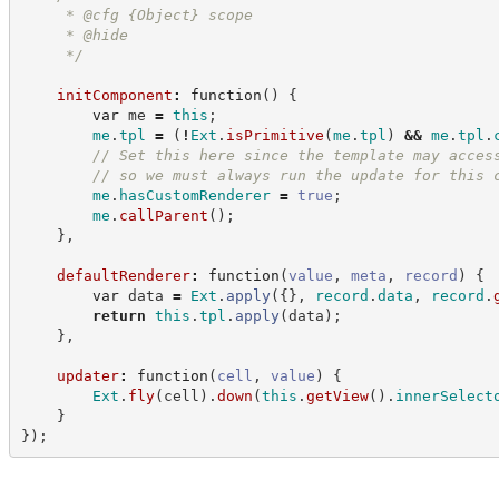
     * @cfg 
{Object}
scope
     * @hide
*/
initComponent
:
function
(
)
{
var
 me 
=
this
;
me
.
tpl
=
(
!
Ext
.
isPrimitive
(
me
.
tpl
)
&&
me
.
tpl
.
//
 Set this here since the template may acces
//
 so we must always run the update for this 
me
.
hasCustomRenderer
=
true
;
me
.
callParent
(
)
;
}
,
defaultRenderer
:
function
(
value
,
meta
,
record
)
{
var
 data 
=
Ext
.
apply
(
{
}
,
record
.
data
,
record
.
return
this
.
tpl
.
apply
(
data
)
;
}
,
updater
:
function
(
cell
,
value
)
{
Ext
.
fly
(
cell
)
.
down
(
this
.
getView
(
)
.
innerSelect
}
}
)
;