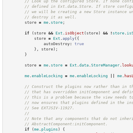
//
 Look up the configured Store. If none conf
//
 defined in Ext.data.Store. If store config
//
 we will be creating a new Store instance u
//
 destroy it as well.
        store 
=
me
.
store
;
if
(
store 
&&
Ext
.
isObject
(
store
)
&&
!
store
.
is
            store 
=
Ext
.
apply
(
{
                autoDestroy
:
true
}
,
 store
)
;
}
        store 
=
me
.
store
=
Ext
.
data
.
StoreManager
.
look
me
.
enableLocking
=
me
.
enableLocking
||
me
.
has
//
 Construct the plugins now rather than in t
//
 that has overridden initComponent and defi
//
 this is a problem because the view needs t
//
 now ensures that plugins defined in the in
//
 See EXTJSIV-11927.
//
//
 Note that any components that do not inher
//
 AbstractComponent:initComponent.
if
(
me
.
plugins
)
{