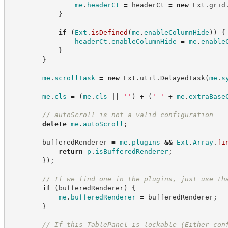
me
.
headerCt
=
 headerCt 
=
new
Ext
.
grid
}
if
(
Ext
.
isDefined
(
me
.
enableColumnHide
)
)
{
headerCt
.
enableColumnHide
=
me
.
enable
}
}
me
.
scrollTask
=
new
Ext
.
util
.
DelayedTask
(
me
.
s
me
.
cls
=
(
me
.
cls
||
'
'
)
+
(
'
'
+
me
.
extraBase
//
 autoScroll is not a valid configuration
delete
me
.
autoScroll
;
        bufferedRenderer 
=
me
.
plugins
&&
Ext
.
Array
.
fi
return
p
.
isBufferedRenderer
;
}
)
;
//
 If we find one in the plugins, just use th
if
(
bufferedRenderer
)
{
me
.
bufferedRenderer
=
 bufferedRenderer
;
}
//
 If this TablePanel is lockable (Either con