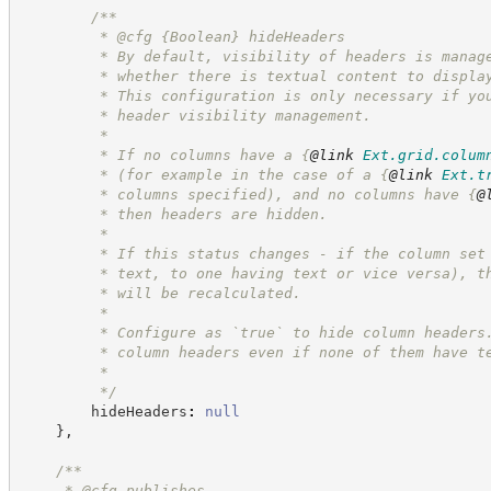
/**
         * @cfg 
{Boolean}
hideHeaders
         * By default, visibility of headers is manag
         * whether there is textual content to displa
         * This configuration is only necessary if yo
         * header visibility management.
         *
         * If no columns have a 
{
@link
Ext.grid.colum
         * (for example in the case of a 
{
@link
Ext.t
         * columns specified), and no columns have 
{
@
         * then headers are hidden.
         *
         * If this status changes - if the column set
         * text, to one having text or vice versa), t
         * will be recalculated.
         *
         * Configure as `true` to hide column headers
         * column headers even if none of them have t
         *
*/
        hideHeaders
:
null
}
,
/**
     * @cfg publishes