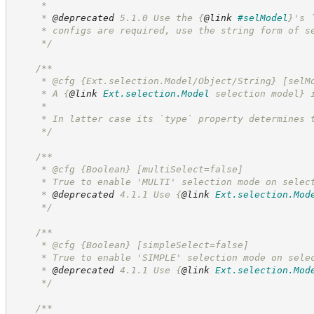
     *
     * 
@deprecated
 5.1.0 Use the 
{
@link
#selModel
}
's 
     * configs are required, use the string form of s
*/
/**
     * @cfg {Ext.selection.Model/Object/String} [selM
     * A 
{
@link
Ext.selection.Model
 selection model}
 
     *
     * In latter case its `type` property determines 
*/
/**
     * @cfg 
{Boolean}
[multiSelect=false]
     * True to enable 'MULTI' selection mode on selec
     * 
@deprecated
 4.1.1 Use 
{
@link
Ext.selection.Mod
*/
/**
     * @cfg 
{Boolean}
[simpleSelect=false]
     * True to enable 'SIMPLE' selection mode on sele
     * 
@deprecated
 4.1.1 Use 
{
@link
Ext.selection.Mod
*/
/**