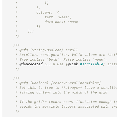
     *             }]
     *         },
     *         columns: [{
     *             text: 'Name',
     *             dataIndex: 'name'
     *         }]
     *     });
*/
/**
     * @cfg {String/Boolean} scroll
     * Scrollers configuration. Valid values are 'bot
     * True implies 'both'. False implies 'none'.
     * 
@deprecated
 5.1.0 Use 
{
@link
#scrollable
}
 inst
*/
/**
     * @cfg 
{Boolean}
[reserveScrollbar=false]
     * Set this to true to **always** leave a scrollb
     * fitting content into the width of the grid.
     *
     * If the grid's record count fluctuates enough t
     * avoids the multiple layouts associated with sw
*/