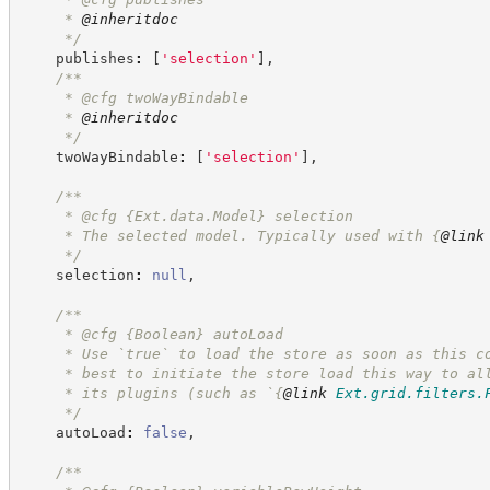
     * 
@inheritdoc
*/
    publishes
:
[
'
selection
'
]
,
/**
     * @cfg twoWayBindable
     * 
@inheritdoc
*/
    twoWayBindable
:
[
'
selection
'
]
,
/**
     * @cfg 
{Ext.data.Model}
selection
     * The selected model. Typically used with 
{
@link
*/
    selection
:
null
,
/**
     * @cfg 
{Boolean}
autoLoad
     * Use `true` to load the store as soon as this c
     * best to initiate the store load this way to al
     * its plugins (such as `
{
@link
Ext.grid.filters.
*/
    autoLoad
:
false
,
/**