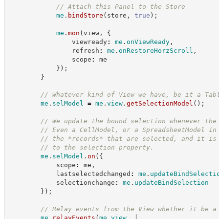
//
 Attach this Panel to the Store
me
.
bindStore
(
store
,
true
)
;
me
.
mon
(
view
,
{
                viewready
:
me
.
onViewReady
,
                refresh
:
me
.
onRestoreHorzScroll
,
                scope
:
 me
}
)
;
}
//
 Whatever kind of View we have, be it a Tab
me
.
selModel
=
me
.
view
.
getSelectionModel
(
)
;
//
 We update the bound selection whenever the
//
 Even a CellModel, or a SpreadsheetModel in
//
 the *records* that are selected, and it is
//
 to the selection property.
me
.
selModel
.
on
(
{
            scope
:
 me
,
            lastselectedchanged
:
me
.
updateBindSelecti
            selectionchange
:
me
.
updateBindSelection
}
)
;
//
 Relay events from the View whether it be a
me
.
relayEvents
(
me
.
view
,
[