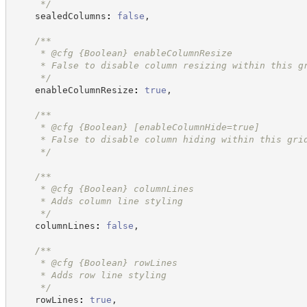
*/
    sealedColumns
:
false
,
/**
     * @cfg 
{Boolean}
enableColumnResize
     * False to disable column resizing within this g
*/
    enableColumnResize
:
true
,
/**
     * @cfg 
{Boolean}
[enableColumnHide=true]
     * False to disable column hiding within this gri
*/
/**
     * @cfg 
{Boolean}
columnLines
     * Adds column line styling
*/
    columnLines
:
false
,
/**
     * @cfg 
{Boolean}
rowLines
     * Adds row line styling
*/
    rowLines
:
true
,