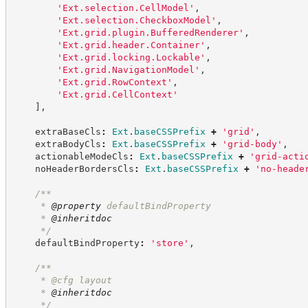
'
Ext.selection.CellModel
'
,
'
Ext.selection.CheckboxModel
'
,
'
Ext.grid.plugin.BufferedRenderer
'
,
'
Ext.grid.header.Container
'
,
'
Ext.grid.locking.Lockable
'
,
'
Ext.grid.NavigationModel
'
,
'
Ext.grid.RowContext
'
,
'
Ext.grid.CellContext
'
]
,
    extraBaseCls
:
Ext
.
baseCSSPrefix
+
'
grid
'
,
    extraBodyCls
:
Ext
.
baseCSSPrefix
+
'
grid-body
'
,
    actionableModeCls
:
Ext
.
baseCSSPrefix
+
'
grid-acti
    noHeaderBordersCls
:
Ext
.
baseCSSPrefix
+
'
no-heade
/**
     * 
@property
 defaultBindProperty
     * 
@inheritdoc
*/
    defaultBindProperty
:
'
store
'
,
/**
     * @cfg layout
     * 
@inheritdoc
*/