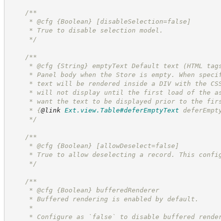
/**
     * @cfg 
{Boolean}
[disableSelection=false]
     * True to disable selection model.
*/
/**
     * @cfg 
{String}
emptyText Default text (HTML tag
     * Panel body when the Store is empty. When speci
     * text will be rendered inside a DIV with the CS
     * will not display until the first load of the a
     * want the text to be displayed prior to the fir
     * 
{
@link
Ext.view.Table#deferEmptyText
 deferEmpt
*/
/**
     * @cfg 
{Boolean}
[allowDeselect=false]
     * True to allow deselecting a record. This confi
*/
/**
     * @cfg 
{Boolean}
bufferedRenderer
     * Buffered rendering is enabled by default.
     * 
     * Configure as `false` to disable buffered rende