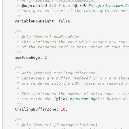
     * @cfg 
{Boolean}
variableRowHeight
     * 
@deprecated
 5.0.0 Use 
{
@link
Ext.grid.column.C
     * Configure as `true` if the row heights are not
*/
    variableRowHeight
:
false
,
/**
     * @cfg 
{Number}
numFromEdge
     * This configures the zone which causes new rows
     * of the rendered grid is this number of rows fr
*/
    numFromEdge
:
2
,
/**
     * @cfg 
{Number}
trailingBufferZone
     * TableViews are buffer rendered in 5.x and abov
     * are rendered into the DOM. These are removed a
     *
     * This configures the number of extra rows to re
     * **outside the 
{
@link
#numFromEdge
}
** buffer as
*/
    trailingBufferZone
:
10
,
/**
     * @cfg 
{Number}
[leadingBufferZone]