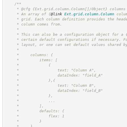
/**
     * @cfg {Ext.grid.column.Column[]/Object} columns
     * An array of 
{
@link
Ext.grid.column.Column
 colu
     * grid. Each column definition provides the head
     * column comes from.
     *
     * This can also be a configuration object for a 
     * certain default configurations if necessary. F
     * layout, or one can set default values shared b
     * 
     *     columns: {
     *         items: [
     *             {
     *                 text: "Column A",
     *                 dataIndex: "field_A"
     *             },{
     *                 text: "Column B",
     *                 dataIndex: "field_B"
     *             }, 
     *             ...
     *         ],
     *         defaults: {
     *             flex: 1
     *         }
     *     }