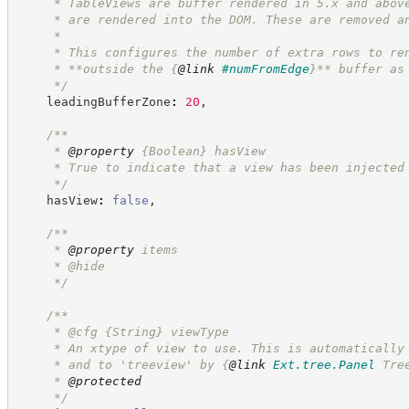
     * TableViews are buffer rendered in 5.x and abov
     * are rendered into the DOM. These are removed a
     *
     * This configures the number of extra rows to re
     * **outside the 
{
@link
#numFromEdge
}
** buffer as
*/
    leadingBufferZone
:
20
,
/**
     * 
@property
{Boolean}
hasView
     * True to indicate that a view has been injected
*/
    hasView
:
false
,
/**
     * 
@property
 items
     * @hide
*/
/**
     * @cfg 
{String}
viewType
     * An xtype of view to use. This is automatically
     * and to 'treeview' by 
{
@link
Ext.tree.Panel
 Tre
     * 
@protected
*/