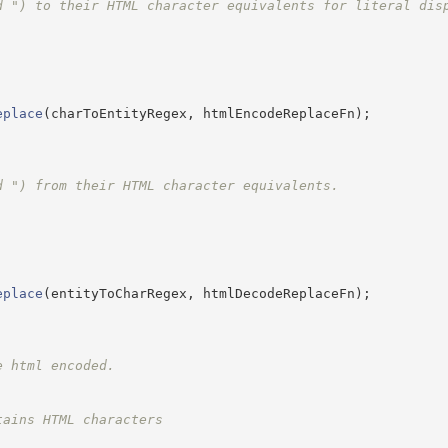
d ") to their HTML character equivalents for literal dis
.
eplace
(
charToEntityRegex
,
 htmlEncodeReplaceFn
)
;
d ") from their HTML character equivalents.
.
eplace
(
entityToCharRegex
,
 htmlDecodeReplaceFn
)
;
e html encoded.
tains HTML characters