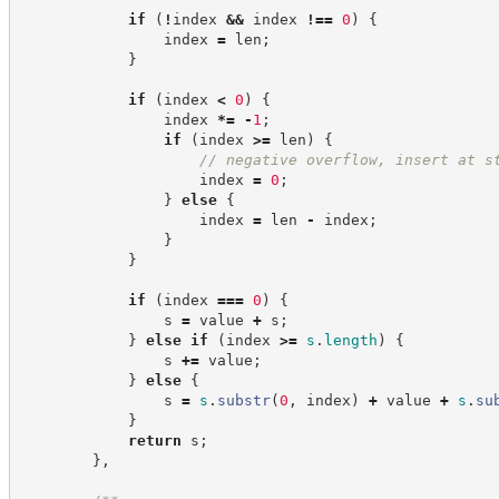
if
(
!
index 
&&
 index 
!==
0
)
{
                index 
=
 len
;
}
if
(
index 
<
0
)
{
                index 
*=
-
1
;
if
(
index 
>=
 len
)
{
//
 negative overflow, insert at s
                    index 
=
0
;
}
else
{
                    index 
=
 len 
-
 index
;
}
}
if
(
index 
===
0
)
{
                s 
=
 value 
+
 s
;
}
else
if
(
index 
>=
s
.
length
)
{
                s 
+=
 value
;
}
else
{
                s 
=
s
.
substr
(
0
,
 index
)
+
 value 
+
s
.
su
}
return
 s
;
}
,