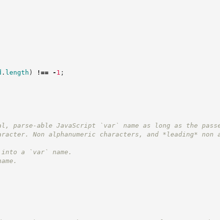
d
.
length
)
!==
-
1
;
al, parse-able JavaScript `var` name as long as the pass
aracter. Non alphanumeric characters, and *leading* non 
 into a `var` name.
name.