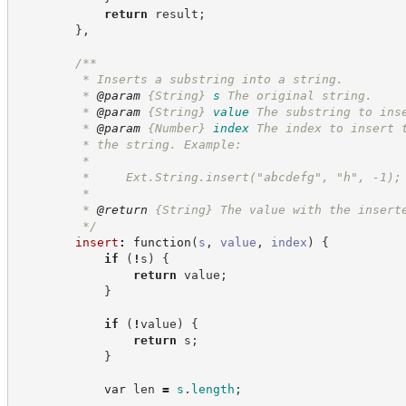
return
 result
;
}
,
/**
         * Inserts a substring into a string.
         * 
@param
{String}
s
The original string.
         * 
@param
{String}
value
The substring to ins
         * 
@param
{Number}
index
The index to insert 
         * the string. Example: 
         *
         *     Ext.String.insert("abcdefg", "h", -1);
         *
         * 
@return
{String}
The value with the insert
*/
insert
:
function
(
s
,
value
,
index
)
{
if
(
!
s
)
{
return
 value
;
}
if
(
!
value
)
{
return
 s
;
}
var
 len 
=
s
.
length
;