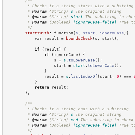
/**
         * Checks if a string starts with a substring
         * 
@param
{String}
s
The original string
         * 
@param
{String}
start
The substring to che
         * 
@param
{Boolean}
[ignoreCase=false]
True t
*/
startsWith
:
function
(
s
,
start
,
ignoreCase
)
{
var
 result 
=
boundsCheck
(
s
,
 start
)
;
if
(
result
)
{
if
(
ignoreCase
)
{
                    s 
=
s
.
toLowerCase
(
)
;
                    start 
=
start
.
toLowerCase
(
)
;
}
                result 
=
s
.
lastIndexOf
(
start
,
0
)
===
}
return
 result
;
}
,
/**
         * Checks if a string ends with a substring
         * 
@param
{String}
s
The original string
         * 
@param
{String}
end
The substring to check
         * 
@param
{Boolean}
[ignoreCase=false]
True t
*/