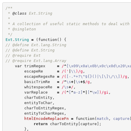
/**
 * 
@class
 Ext.String
 *
 * A collection of useful static methods to deal with
 * @singleton
*/
Ext
.
String
=
(
function
(
)
{
//
 @define Ext.lang.String
//
 @define Ext.String
//
 @require Ext
//
 @require Ext.lang.Array
var
 trimRegex     
=
/
^
[
\x09
\x0a
\x0b
\x0c
\x0d
\x20
\x
        escapeRe      
=
/
(
'
|
\\
)
/
g
,
        escapeRegexRe 
=
/
(
[
-
.
*+?
\^
${}()|
\[
\]
\/
\\
]
)
/
g
,
        basicTrimRe   
=
/
^
\s
+
|
\s
+
$
/
g
,
        whitespaceRe  
=
/
\s
+
/
,
        varReplace    
=
/
(
^
[
^
a-z
]
*
|
[
^
\w
]
)
/
gi
,
        charToEntity
,
        entityToChar
,
        charToEntityRegex
,
        entityToCharRegex
,
htmlEncodeReplaceFn
=
function
(
match
,
capture
return
 charToEntity
[
capture
]
;
}
,