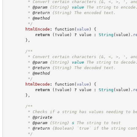
         * Convert certain characters (&, <, >, ', an
         * 
@param
{String}
value
The string to encode
         * 
@return
{String}
The encoded text.
         * 
@method
*/
htmlEncode
:
function
(
value
)
{
return
(
!
value
)
?
value
:
String
(
value
)
.
r
}
,
/**
         * Convert certain characters (&, <, >, ', an
         * 
@param
{String}
value
The string to decode
         * 
@return
{String}
The decoded text.
         * 
@method
*/
htmlDecode
:
function
(
value
)
{
return
(
!
value
)
?
value
:
String
(
value
)
.
r
}
,
/**
         * Checks if a string has values needing to b
         * 
@private
         * 
@param
{String}
s
The string to test
         * 
@return
{Boolean}
`true` if the string con
*/