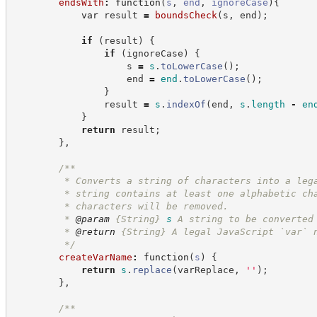
endsWith
:
function
(
s
,
end
,
ignoreCase
)
{
var
 result 
=
boundsCheck
(
s
,
 end
)
;
if
(
result
)
{
if
(
ignoreCase
)
{
                    s 
=
s
.
toLowerCase
(
)
;
                    end 
=
end
.
toLowerCase
(
)
;
}
                result 
=
s
.
indexOf
(
end
,
s
.
length
-
en
}
return
 result
;
}
,
/**
         * Converts a string of characters into a leg
         * string contains at least one alphabetic ch
         * characters will be removed.
         * 
@param
{String}
s
A string to be converted
         * 
@return
{String}
A legal JavaScript `var` 
*/
createVarName
:
function
(
s
)
{
return
s
.
replace
(
varReplace
,
'
'
)
;
}
,
/**