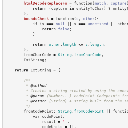
htmlDecodeReplaceFn
=
function
(
match
,
capture
return
(
capture 
in
 entityToChar
)
?
 entity
}
,
boundsCheck
=
function
(
s
,
other
)
{
if
(
s 
===
null
||
 s 
===
undefined
||
 othe
return
false
;
}
return
other
.
length
<=
s
.
length
;
}
,
        fromCharCode 
=
String
.
fromCharCode
,
        ExtString
;
return
 ExtString 
=
{
/**
         * 
@method
         * Creates a string created by using the spec
         * 
@param
 {Number...} codePoint Codepoints fr
         * 
@return
{String}
A string built from the s
*/
        fromCodePoint
:
String
.
fromCodePoint
||
functi
var
 codePoint
,
                result 
=
'
'
,
                codeUnits 
=
[
]
,