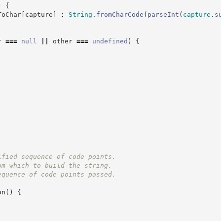
)
{
ToChar
[
capture
]
:
String
.
fromCharCode
(
parseInt
(
capture
.
s
r 
===
null
||
 other 
===
undefined
)
{
ified sequence of code points.
om which to build the string.
equence of code points passed.
on
(
)
{