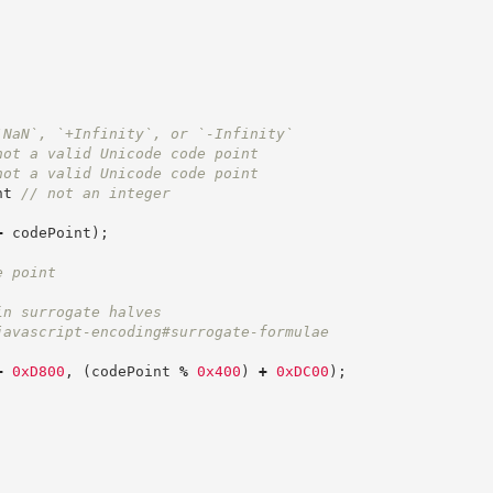
`NaN`, `+Infinity`, or `-Infinity`
not a valid Unicode code point
not a valid Unicode code point
nt 
//
 not an integer
+
 codePoint
)
;
e point
in surrogate halves
javascript-encoding#surrogate-formulae
+
0xD800
,
(
codePoint 
%
0x400
)
+
0xDC00
)
;
;