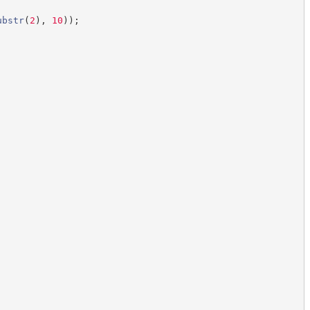
ubstr
(
2
)
,
10
)
)
;