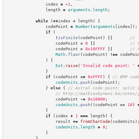
                index 
=
-
1
,
                length 
=
arguments
.
length
;
while
(
++
index 
<
 length
)
{
                codePoint 
=
Number
(
arguments
[
index
]
)
;
if
(
!
isFinite
(
codePoint
)
||
//
 
                    codePoint 
<
0
||
//
 
                    codePoint 
>
0x10FFFF
||
//
 
Math
.
floor
(
codePoint
)
!==
 codePoi
)
{
Ext
.
raise
(
'
Invalid code point: 
'
}
if
(
codePoint 
<=
0xFFFF
)
{
//
 BMP cod
codeUnits
.
push
(
codePoint
)
;
}
else
{
//
 Astral code point; split 
//
http://mathiasbynens.be/notes/
                    codePoint 
-=
0x10000
;
codeUnits
.
push
(
(
codePoint 
>>
10
)
}
if
(
index 
+
1
===
 length
)
{
                    result 
+=
fromCharCode
(
codeUnits
)
codeUnits
.
length
=
0
;
}
}