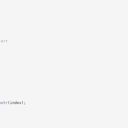
tart
bstr
(
index
)
;