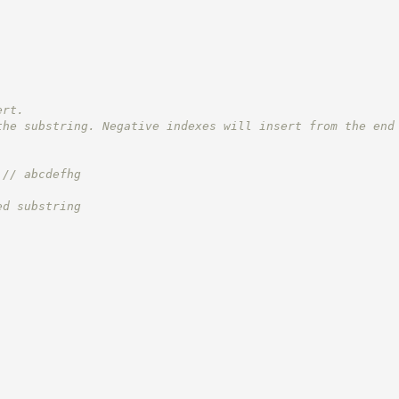
ert.
the substring. Negative indexes will insert from the end
 // abcdefhg
ed substring