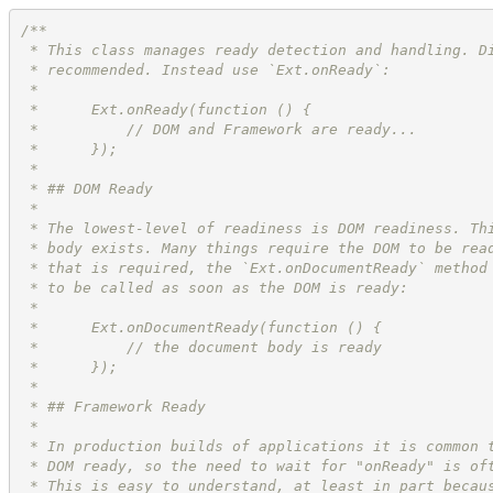
/**
 * This class manages ready detection and handling. D
 * recommended. Instead use `Ext.onReady`:
 * 
 *      Ext.onReady(function () {
 *          // DOM and Framework are ready...
 *      });
 *
 * ## DOM Ready
 *
 * The lowest-level of readiness is DOM readiness. Th
 * body exists. Many things require the DOM to be rea
 * that is required, the `Ext.onDocumentReady` method
 * to be called as soon as the DOM is ready:
 *
 *      Ext.onDocumentReady(function () {
 *          // the document body is ready
 *      });
 *
 * ## Framework Ready
 *
 * In production builds of applications it is common 
 * DOM ready, so the need to wait for "onReady" is of
 * This is easy to understand, at least in part becau