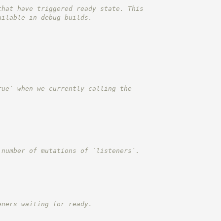
that have triggered ready state. This
ailable in debug builds.
rue` when we currently calling the
 number of mutations of `listeners`.
eners waiting for ready.