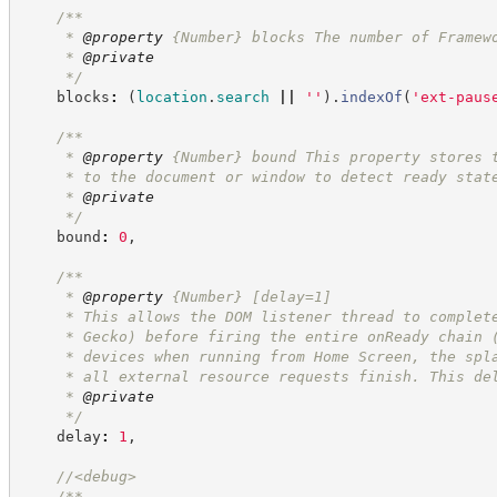
/**
     * 
@property
{Number}
blocks The number of Framew
     * 
@private
*/
    blocks
:
(
location
.
search
||
'
'
)
.
indexOf
(
'
ext-paus
/**
     * 
@property
{Number}
bound This property stores 
     * to the document or window to detect ready stat
     * 
@private
*/
    bound
:
0
,
/**
     * 
@property
{Number}
[delay=1]
     * This allows the DOM listener thread to complet
     * Gecko) before firing the entire onReady chain 
     * devices when running from Home Screen, the spl
     * all external resource requests finish. This de
     * 
@private
*/
    delay
:
1
,
//
<debug>
/**