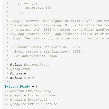
 *     }, null, {
 *         priority: 100
 *     });
 *
 * Ready listeners with higher priorities will run so
 * the default priority being `0`.  Internally the fr
 * or greater, and -1000 or lesser for onReady handle
 * any application code.  Applications should stick t
 * range. The following priorities are currently in u
 *
 * - Element_scroll rtl override: `1001`
 * - Event system initialization: `2000`
 * - Ext.dom.Element: `1500`
 *
 * 
@class
 Ext.env.Ready
 * @singleton
 * 
@private
 * 
@since
 5.0.0
*/
Ext
.
env
.
Ready
=
{
//
 @define Ext.env.Ready
//
 @require Ext.env.Browser
//
 @require Ext.env.OS
//
 @require Ext.env.Feature