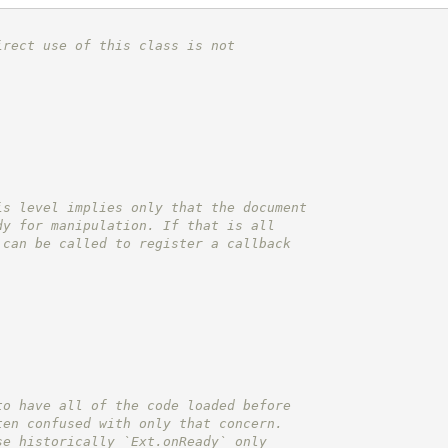
irect use of this class is not
is level implies only that the document
dy for manipulation. If that is all
 can be called to register a callback
to have all of the code loaded before
ten confused with only that concern.
se historically `Ext.onReady` only