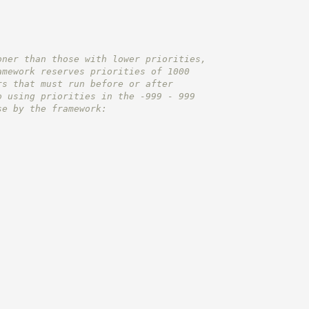
oner than those with lower priorities,
amework reserves priorities of 1000
rs that must run before or after
o using priorities in the -999 - 999
se by the framework: