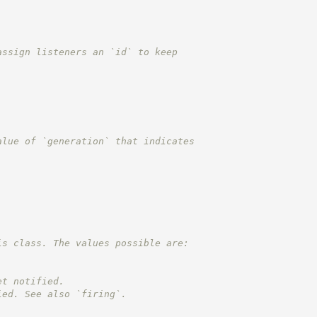
assign listeners an `id` to keep
alue of `generation` that indicates
is class. The values possible are:
et notified.
ied. See also `firing`.