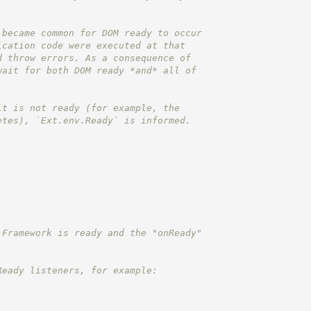
 became common for DOM ready to occur
ication code were executed at that
d throw errors. As a consequence of
wait for both DOM ready *and* all of
it is not ready (for example, the
etes), `Ext.env.Ready` is informed.
 Framework is ready and the "onReady"
Ready listeners, for example: