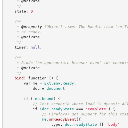
     * 
@private
*/
    state
:
0
,
/**
     * 
@property
{Object}
timer The handle from `setT
     * of ready.
     * 
@private
*/
    timer
:
null
,
/**
     * Binds the appropriate browser event for checki
     * 
@private
*/
bind
:
function
(
)
{
var
 me 
=
Ext
.
env
.
Ready
,
            doc 
=
document
;
if
(
!
me
.
bound
)
{
//
 Test scenario where load is dynamic AF
if
(
doc
.
readyState
===
'
complete
'
)
{
//
 Firefox4+ got support for this sta
me
.
onReadyEvent
(
{
                    type
:
doc
.
readyState
||
'
body
'