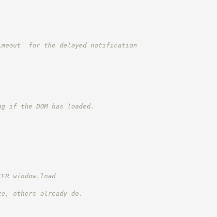
imeout` for the delayed notification
ng if the DOM has loaded.
TER window.load
te, others already do.