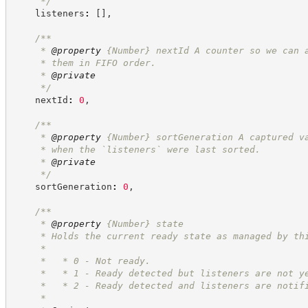
*/
    listeners
:
[
]
,
/**
     * 
@property
{Number}
nextId A counter so we can 
     * them in FIFO order.
     * 
@private
*/
    nextId
:
0
,
/**
     * 
@property
{Number}
sortGeneration A captured v
     * when the `listeners` were last sorted.
     * 
@private
*/
    sortGeneration
:
0
,
/**
     * 
@property
{Number}
state
     * Holds the current ready state as managed by th
     * 
     *   * 0 - Not ready.
     *   * 1 - Ready detected but listeners are not y
     *   * 2 - Ready detected and listeners are notif
     *   