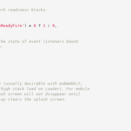
ork readiness blocks.
eReadyFire
'
)
>
0
?
1
:
0
,
the state of event listeners bound
e.
e (usually desirable with mobWebkit,
(high stack load on Loader). For mobile
ash screen will not disappear until
lay clears the splash screen.