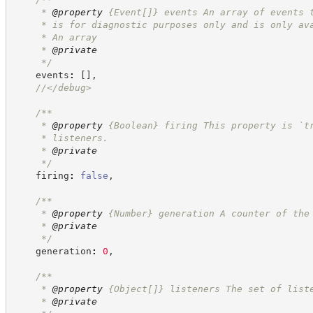
     * 
@property
{Event[]}
events An array of events 
     * is for diagnostic purposes only and is only av
     * An array
     * 
@private
*/
    events
:
[
]
,
//
</debug>
/**
     * 
@property
{Boolean}
firing This property is `t
     * listeners.
     * 
@private
*/
    firing
:
false
,
/**
     * 
@property
{Number}
generation A counter of the
     * 
@private
*/
    generation
:
0
,
/**
     * 
@property
{Object[]}
listeners The set of list
     * 
@private