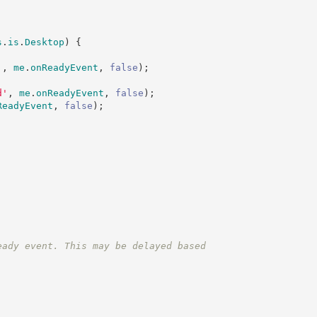
s
.
is
.
Desktop
)
{
'
,
me
.
onReadyEvent
,
false
)
;
d
'
,
me
.
onReadyEvent
,
false
)
;
ReadyEvent
,
false
)
;
eady event. This may be delayed based