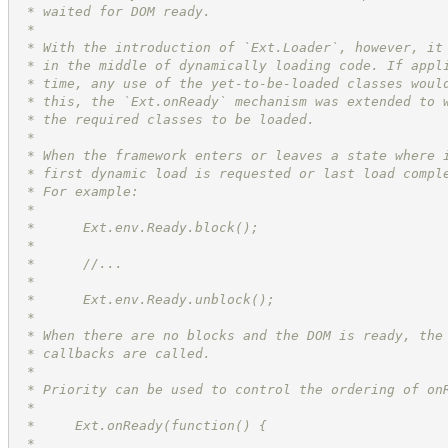
 * waited for DOM ready.
 *
 * With the introduction of `Ext.Loader`, however, it
 * in the middle of dynamically loading code. If appl
 * time, any use of the yet-to-be-loaded classes woul
 * this, the `Ext.onReady` mechanism was extended to 
 * the required classes to be loaded.
 *
 * When the framework enters or leaves a state where 
 * first dynamic load is requested or last load compl
 * For example:
 *
 *      Ext.env.Ready.block();
 *
 *      //...
 *
 *      Ext.env.Ready.unblock();
 *
 * When there are no blocks and the DOM is ready, the
 * callbacks are called.
 *
 * Priority can be used to control the ordering of on
 *
 *     Ext.onReady(function() {
 *