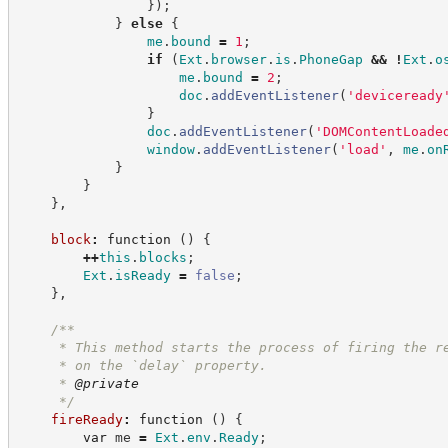
}
)
;
}
else
{
me
.
bound
=
1
;
if
(
Ext
.
browser
.
is
.
PhoneGap
&&
!
Ext
.
o
me
.
bound
=
2
;
doc
.
addEventListener
(
'
deviceready
}
doc
.
addEventListener
(
'
DOMContentLoade
window
.
addEventListener
(
'
load
'
,
me
.
on
}
}
}
,
block
:
function
(
)
{
++
this
.
blocks
;
Ext
.
isReady
=
false
;
}
,
/**
     * This method starts the process of firing the r
     * on the `delay` property.
     * 
@private
*/
fireReady
:
function
(
)
{
var
 me 
=
Ext
.
env
.
Ready
;