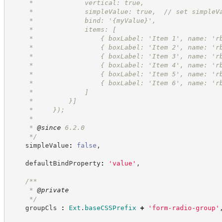
     *             vertical: true,
     *             simpleValue: true,  // set simpleV
     *             bind: '{myValue}',
     *             items: [
     *                 { boxLabel: 'Item 1', name: 'r
     *                 { boxLabel: 'Item 2', name: 'r
     *                 { boxLabel: 'Item 3', name: 'r
     *                 { boxLabel: 'Item 4', name: 'r
     *                 { boxLabel: 'Item 5', name: 'r
     *                 { boxLabel: 'Item 6', name: 'r
     *             ]
     *         }]
     *     });
     *
     * 
@since
 6.2.0
*/
    simpleValue
:
false
,
    defaultBindProperty
:
'
value
'
,
/**
     * 
@private
*/
    groupCls 
:
Ext
.
baseCSSPrefix
+
'
form-radio-group
'