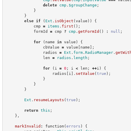
delete
cmp
.
$groupChange
;
}
}
else
if
(
Ext
.
isObject
(
value
)
)
{
            cmp 
=
items
.
first
(
)
;
            formId 
=
 cmp 
?
cmp
.
getFormId
(
)
:
null
;
for
(
name 
in
 value
)
{
                cbValue 
=
 value
[
name
]
;
                radios 
=
Ext
.
form
.
RadioManager
.
getWit
                len 
=
radios
.
length
;
for
(
i 
=
0
;
 i 
<
 len
;
++
i
)
{
                    radios
[
i
]
.
setValue
(
true
)
;
}
}
}
Ext
.
resumeLayouts
(
true
)
;
return
this
;
}
,
markInvalid
:
function
(
errors
)
{