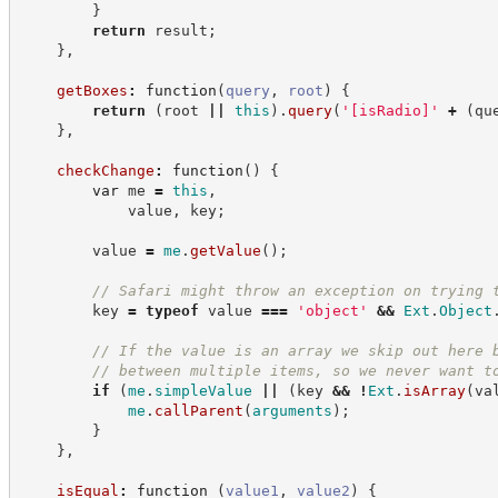
}
return
 result
;
}
,
getBoxes
:
function
(
query
,
root
)
{
return
(
root 
||
this
)
.
query
(
'
[isRadio]
'
+
(
qu
}
,
checkChange
:
function
(
)
{
var
 me 
=
this
,
            value
,
 key
;
        value 
=
me
.
getValue
(
)
;
//
 Safari might throw an exception on trying 
        key 
=
typeof
 value 
===
'
object
'
&&
Ext
.
Object
//
 If the value is an array we skip out here 
//
 between multiple items, so we never want t
if
(
me
.
simpleValue
||
(
key 
&&
!
Ext
.
isArray
(
va
me
.
callParent
(
arguments
)
;
}
}
,
isEqual
:
function
(
value1
,
value2
)
{