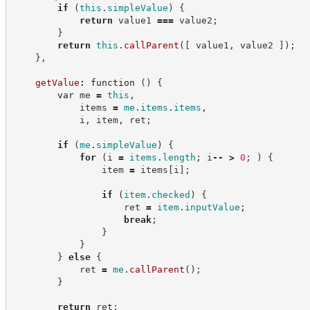
if
(
this
.
simpleValue
)
{
return
 value1 
===
 value2
;
}
return
this
.
callParent
(
[
 value1
,
 value2 
]
)
;
}
,
getValue
:
function
(
)
{
var
 me 
=
this
,
            items 
=
me
.
items
.
items
,
            i
,
 item
,
 ret
;
if
(
me
.
simpleValue
)
{
for
(
i 
=
items
.
length
;
 i
--
>
0
;
)
{
                item 
=
 items
[
i
]
;
if
(
item
.
checked
)
{
                    ret 
=
item
.
inputValue
;
break
;
}
}
}
else
{
            ret 
=
me
.
callParent
(
)
;
}
return
 ret
;