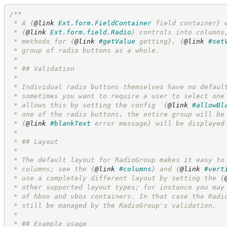
/**
 * A 
{
@link
Ext.form.FieldContainer
 field container}
 
 * 
{
@link
Ext.form.field.Radio
}
 controls into columns
 * methods for 
{
@link
#getValue
 getting}
, 
{
@link
#set
 * group of radio buttons as a whole.
 *
 * ## Validation
 *
 * Individual radio buttons themselves have no defaul
 * sometimes you want to require a user to select one
 * allows this by setting the config `
{
@link
#allowBl
 * one of the radio buttons, the entire group will be
 * 
{
@link
#blankText
 error message}
 will be displayed
 *
 * ## Layout
 *
 * The default layout for RadioGroup makes it easy to
 * columns; see the 
{
@link
#columns
}
 and 
{
@link
#vert
 * use a completely different layout by setting the 
{
 * other supported layout types; for instance you may
 * of hbox and vbox containers. In that case the Radi
 * still be managed by the RadioGroup's validation.
 *
 * ## Example usage