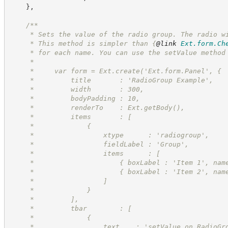
}
,
/**
     * Sets the value of the radio group. The radio w
     * This method is simpler than 
{
@link
Ext.form.Ch
     * for each name. You can use the setValue method
     *
     *     var form = Ext.create('Ext.form.Panel', {
     *         title       : 'RadioGroup Example',
     *         width       : 300,
     *         bodyPadding : 10,
     *         renderTo    : Ext.getBody(),
     *         items       : [
     *             {
     *                 xtype      : 'radiogroup',
     *                 fieldLabel : 'Group',
     *                 items      : [
     *                     { boxLabel : 'Item 1', nam
     *                     { boxLabel : 'Item 2', nam
     *                 ]
     *             }
     *         ],
     *         tbar        : [
     *             {
     *                 text    : 'setValue on RadioGr