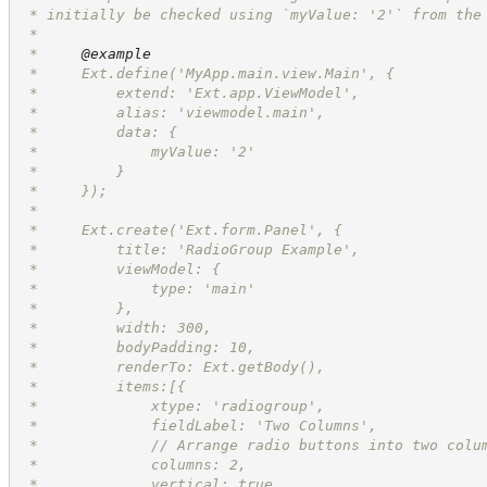
 * initially be checked using `myValue: '2'` from the
 *
 *     
@example
 *     Ext.define('MyApp.main.view.Main', {
 *         extend: 'Ext.app.ViewModel',
 *         alias: 'viewmodel.main',
 *         data: {
 *             myValue: '2'
 *         }
 *     });
 *
 *     Ext.create('Ext.form.Panel', {
 *         title: 'RadioGroup Example',
 *         viewModel: {
 *             type: 'main'
 *         },
 *         width: 300,
 *         bodyPadding: 10,
 *         renderTo: Ext.getBody(),
 *         items:[{
 *             xtype: 'radiogroup',
 *             fieldLabel: 'Two Columns',
 *             // Arrange radio buttons into two colu
 *             columns: 2,
 *             vertical: true,