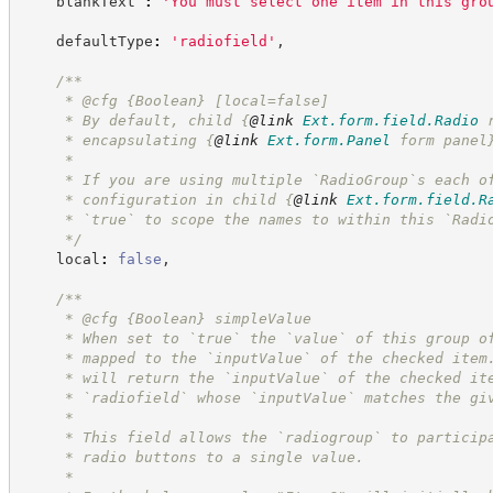
    blankText 
:
'
You must select one item in this gro
    defaultType
:
'
radiofield
'
,
/**
     * @cfg 
{Boolean}
[local=false]
     * By default, child 
{
@link
Ext.form.field.Radio
 
     * encapsulating 
{
@link
Ext.form.Panel
 form panel
     *
     * If you are using multiple `RadioGroup`s each o
     * configuration in child 
{
@link
Ext.form.field.R
     * `true` to scope the names to within this `Radi
*/
    local
:
false
,
/**
     * @cfg 
{Boolean}
simpleValue
     * When set to `true` the `value` of this group o
     * mapped to the `inputValue` of the checked item
     * will return the `inputValue` of the checked it
     * `radiofield` whose `inputValue` matches the gi
     *
     * This field allows the `radiogroup` to particip
     * radio buttons to a single value.
     *