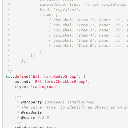
 *             simpleValue: true,  // set simpleValue
 *             bind: '{myValue}',
 *             items: [
 *                 { boxLabel: 'Item 1', name: 'rb', 
 *                 { boxLabel: 'Item 2', name: 'rb', 
 *                 { boxLabel: 'Item 3', name: 'rb', 
 *                 { boxLabel: 'Item 4', name: 'rb', 
 *                 { boxLabel: 'Item 5', name: 'rb', 
 *                 { boxLabel: 'Item 6', name: 'rb', 
 *             ]
 *         }]
 *     });
 *
*/
Ext
.
define
(
'
Ext.form.RadioGroup
'
,
{
    extend
:
'
Ext.form.CheckboxGroup
'
,
    xtype
:
'
radiogroup
'
,
/**
     * 
@property
{Boolean}
isRadioGroup
     * The value `true` to identify an object as an i
     * 
@readonly
     * 
@since
 6.2.0
*/
    isRadioGroup
:
true
,