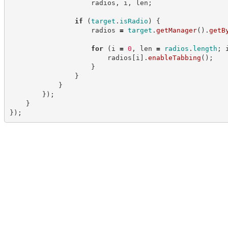
                    radios
,
 i
,
 len
;
if
(
target
.
isRadio
)
{
                    radios 
=
target
.
getManager
(
)
.
getB
for
(
i 
=
0
,
 len 
=
radios
.
length
;
 
                        radios
[
i
]
.
enableTabbing
(
)
;
}
}
}
}
)
;
}
}
)
;