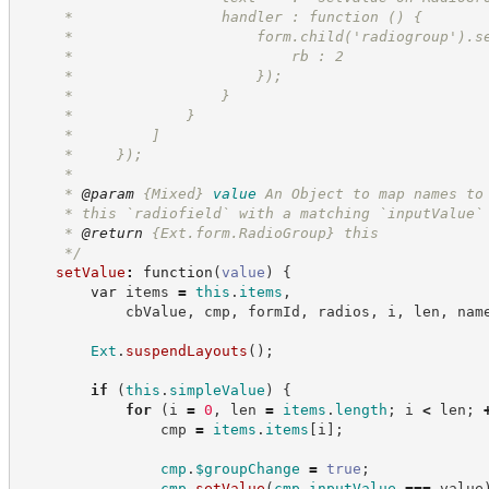
     *                 handler : function () {
     *                     form.child('radiogroup').s
     *                         rb : 2
     *                     });
     *                 }
     *             }
     *         ]
     *     });
     *
     * 
@param
{Mixed}
value
An Object to map names to
     * this `radiofield` with a matching `inputValue`
     * 
@return
{Ext.form.RadioGroup}
this
*/
setValue
:
function
(
value
)
{
var
 items 
=
this
.
items
,
            cbValue
,
 cmp
,
 formId
,
 radios
,
 i
,
 len
,
 nam
Ext
.
suspendLayouts
(
)
;
if
(
this
.
simpleValue
)
{
for
(
i 
=
0
,
 len 
=
items
.
length
;
 i 
<
 len
;
                cmp 
=
items
.
items
[
i
]
;
cmp
.
$groupChange
=
true
;
cmp
.
setValue
(
cmp
.
inputValue
===
 value