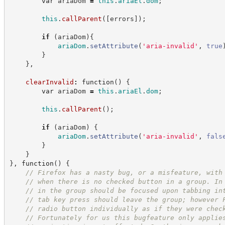
var
 ariaDom 
=
this
.
ariaEl
.
dom
;
this
.
callParent
(
[
errors
]
)
;
if
(
ariaDom
)
{
ariaDom
.
setAttribute
(
'
aria-invalid
'
,
true
}
}
,
clearInvalid
:
function
(
)
{
var
 ariaDom 
=
this
.
ariaEl
.
dom
;
this
.
callParent
(
)
;
if
(
ariaDom
)
{
ariaDom
.
setAttribute
(
'
aria-invalid
'
,
fals
}
}
}
,
function
(
)
{
//
 Firefox has a nasty bug, or a misfeature, with
//
 when there is no checked button in a group. In
//
 in the group should be focused upon tabbing in
//
 tab key press should leave the group; however 
//
 radio button individually as if they were chec
//
 Fortunately for us this bugfeature only applie