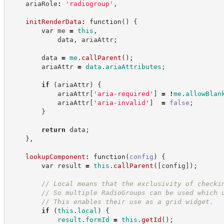
    ariaRole
:
'
radiogroup
'
,
initRenderData
:
function
(
)
{
var
 me 
=
this
,
            data
,
 ariaAttr
;
        data 
=
me
.
callParent
(
)
;
        ariaAttr 
=
data
.
ariaAttributes
;
if
(
ariaAttr
)
{
            ariaAttr
[
'
aria-required
'
]
=
!
me
.
allowBlan
            ariaAttr
[
'
aria-invalid
'
]
=
false
;
}
return
 data
;
}
,
lookupComponent
:
function
(
config
)
{
var
 result 
=
this
.
callParent
(
[
config
]
)
;
//
 Local means that the exclusivity of checki
//
 So multiple RadioGroups can be used which 
//
 This enables their use as a grid widget.
if
(
this
.
local
)
{
result
.
formId
=
this
.
getId
(
)
;