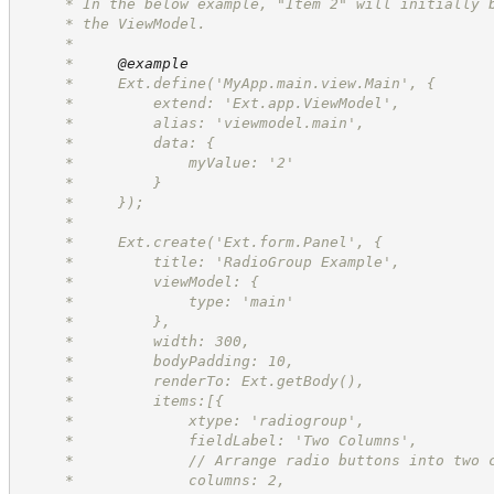
     * In the below example, "Item 2" will initially 
     * the ViewModel.
     *
     *     
@example
     *     Ext.define('MyApp.main.view.Main', {
     *         extend: 'Ext.app.ViewModel',
     *         alias: 'viewmodel.main',
     *         data: {
     *             myValue: '2'
     *         }
     *     });
     *
     *     Ext.create('Ext.form.Panel', {
     *         title: 'RadioGroup Example',
     *         viewModel: {
     *             type: 'main'
     *         },
     *         width: 300,
     *         bodyPadding: 10,
     *         renderTo: Ext.getBody(),
     *         items:[{
     *             xtype: 'radiogroup',
     *             fieldLabel: 'Two Columns',
     *             // Arrange radio buttons into two 
     *             columns: 2,