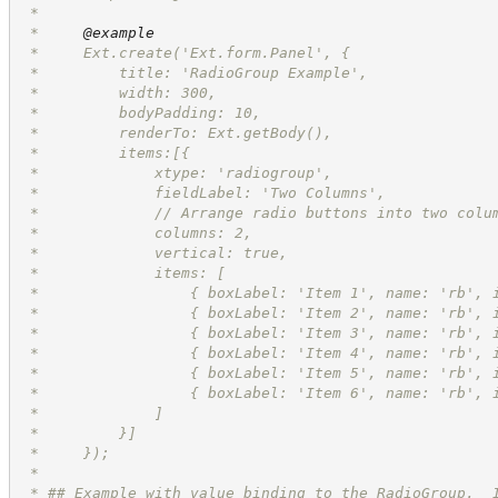
 *
 *     
@example
 *     Ext.create('Ext.form.Panel', {
 *         title: 'RadioGroup Example',
 *         width: 300,
 *         bodyPadding: 10,
 *         renderTo: Ext.getBody(),
 *         items:[{
 *             xtype: 'radiogroup',
 *             fieldLabel: 'Two Columns',
 *             // Arrange radio buttons into two colu
 *             columns: 2,
 *             vertical: true,
 *             items: [
 *                 { boxLabel: 'Item 1', name: 'rb', 
 *                 { boxLabel: 'Item 2', name: 'rb', 
 *                 { boxLabel: 'Item 3', name: 'rb', 
 *                 { boxLabel: 'Item 4', name: 'rb', 
 *                 { boxLabel: 'Item 5', name: 'rb', 
 *                 { boxLabel: 'Item 6', name: 'rb', 
 *             ]
 *         }]
 *     });
 *
 * ## Example with value binding to the RadioGroup.  