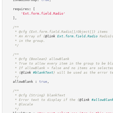
    requires
:
[
'
Ext.form.field.Radio
'
]
,
/**
     * @cfg {Ext.form.field.Radio[]/Object[]} items
     * An Array of 
{
@link
Ext.form.field.Radio
 Radio}
     * in the group.
*/
/**
     * @cfg 
{Boolean}
allowBlank
     * True to allow every item in the group to be bl
     * If allowBlank = false and no items are selecte
     * 
{
@link
#blankText
}
 will be used as the error t
*/
    allowBlank 
:
true
,
/**
     * @cfg 
{String}
blankText
     * Error text to display if the 
{
@link
#allowBlan
     * @locale
*/