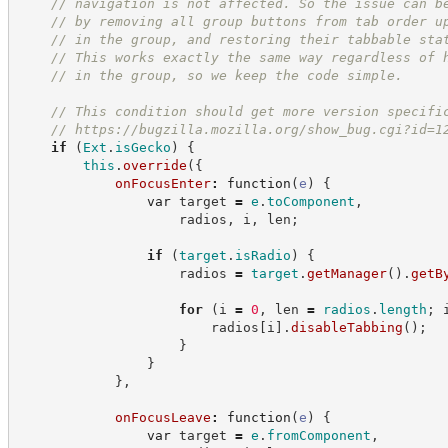
//
 navigation is not affected. So the issue can b
//
 by removing all group buttons from tab order u
//
 in the group, and restoring their tabbable sta
//
 This works exactly the same way regardless of 
//
 in the group, so we keep the code simple.
//
 This condition should get more version specifi
//
https://bugzilla.mozilla.org/show_bug.cgi?id=1
if
(
Ext
.
isGecko
)
{
this
.
override
(
{
onFocusEnter
:
function
(
e
)
{
var
 target 
=
e
.
toComponent
,
                    radios
,
 i
,
 len
;
if
(
target
.
isRadio
)
{
                    radios 
=
target
.
getManager
(
)
.
getB
for
(
i 
=
0
,
 len 
=
radios
.
length
;
 
                        radios
[
i
]
.
disableTabbing
(
)
;
}
}
}
,
onFocusLeave
:
function
(
e
)
{
var
 target 
=
e
.
fromComponent
,