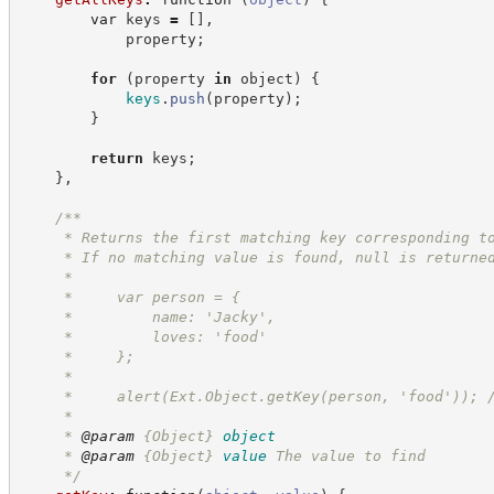
var
 keys 
=
[
]
,
            property
;
for
(
property 
in
 object
)
{
keys
.
push
(
property
)
;
}
return
 keys
;
}
,
/**
     * Returns the first matching key corresponding t
     * If no matching value is found, null is returne
     *
     *     var person = {
     *         name: 'Jacky',
     *         loves: 'food'
     *     };
     *
     *     alert(Ext.Object.getKey(person, 'food')); 
     *
     * 
@param
{Object}
object
     * 
@param
{Object}
value
The value to find
*/