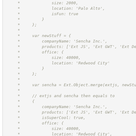
     *             size: 2000,
     *             location: 'Palo Alto',
     *             isFun: true
     *         }
     *     };
     *
     *     var newStuff = {
     *         companyName: 'Sencha Inc.',
     *         products: ['Ext JS', 'Ext GWT', 'Ext D
     *         office: {
     *             size: 40000,
     *             location: 'Redwood City'
     *         }
     *     };
     *
     *     var sencha = Ext.Object.merge(extjs, newSt
     *
     *     // extjs and sencha then equals to
     *     {
     *         companyName: 'Sencha Inc.',
     *         products: ['Ext JS', 'Ext GWT', 'Ext D
     *         isSuperCool: true,
     *         office: {
     *             size: 40000,
     *             location: 'Redwood City',