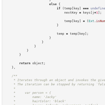
else
{
if
(
temp
[
key
]
===
undefin
                                nextKey 
=
 keys
[
j
+
1
]
;
                                temp
[
key
]
=
(
Ext
.
isNu
}
                            temp 
=
 temp
[
key
]
;
}
}
}
}
}
return
 object
;
}
,
/**
     * Iterates through an object and invokes the giv
     * The iteration can be stopped by returning `fal
     *
     *     var person = {
     *         name: 'Jacky'
     *         hairColor: 'black'