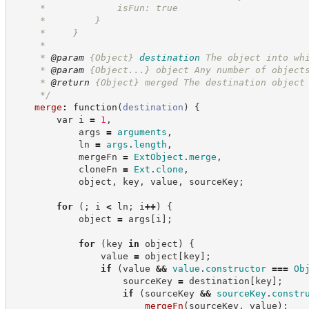
     *             isFun: true
     *         }
     *     }
     *
     * 
@param
{Object}
destination
The object into wh
     * 
@param
 {Object...} object Any number of object
     * 
@return
{Object}
merged The destination object
*/
merge
:
function
(
destination
)
{
var
 i 
=
1
,
            args 
=
arguments
,
            ln 
=
args
.
length
,
            mergeFn 
=
ExtObject
.
merge
,
            cloneFn 
=
Ext
.
clone
,
            object
,
 key
,
 value
,
 sourceKey
;
for
(
;
 i 
<
 ln
;
 i
++
)
{
            object 
=
 args
[
i
]
;
for
(
key 
in
 object
)
{
                value 
=
 object
[
key
]
;
if
(
value 
&&
value
.
constructor
===
Ob
                    sourceKey 
=
 destination
[
key
]
;
if
(
sourceKey 
&&
sourceKey
.
constr
mergeFn
(
sourceKey
,
 value
)
;