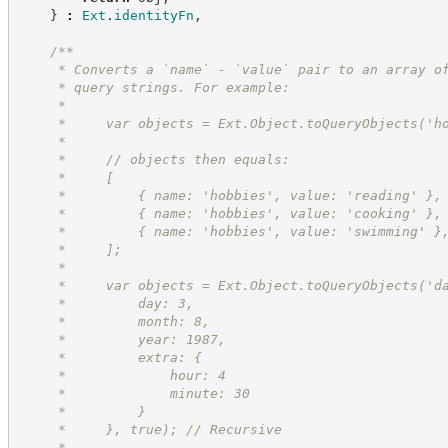
}
:
Ext
.
identityFn
,
/**
     * Converts a `name` - `value` pair to an array o
     * query strings. For example:
     *
     *     var objects = Ext.Object.toQueryObjects('h
     *
     *     // objects then equals:
     *     [
     *         { name: 'hobbies', value: 'reading' },
     *         { name: 'hobbies', value: 'cooking' },
     *         { name: 'hobbies', value: 'swimming' }
     *     ];
     *
     *     var objects = Ext.Object.toQueryObjects('d
     *         day: 3,
     *         month: 8,
     *         year: 1987,
     *         extra: {
     *             hour: 4
     *             minute: 30
     *         }
     *     }, true); // Recursive
     *