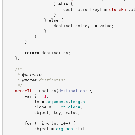
}
else
{
                        destination
[
key
]
=
cloneFn
(
va
}
}
else
{
                    destination
[
key
]
=
 value
;
}
}
}
return
 destination
;
}
,
/**
     * 
@private
     * 
@param
 destination
*/
mergeIf
:
function
(
destination
)
{
var
 i 
=
1
,
            ln 
=
arguments
.
length
,
            cloneFn 
=
Ext
.
clone
,
            object
,
 key
,
 value
;
for
(
;
 i 
<
 ln
;
 i
++
)
{
            object 
=
arguments
[
i
]
;