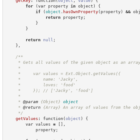
getKey
:
function
(
object
,
value
)
{
for
(
var
 property 
in
 object
)
{
if
(
object
.
hasOwnProperty
(
property
)
&&
 ob
return
 property
;
}
}
return
null
;
}
,
/**
     * Gets all values of the given object as an arra
     *
     *     var values = Ext.Object.getValues({
     *         name: 'Jacky',
     *         loves: 'food'
     *     }); // ['Jacky', 'food']
     *
     * 
@param
{Object}
object
     * 
@return
{Array}
An array of values from the ob
*/
getValues
:
function
(
object
)
{
var
 values 
=
[
]
,
            property
;