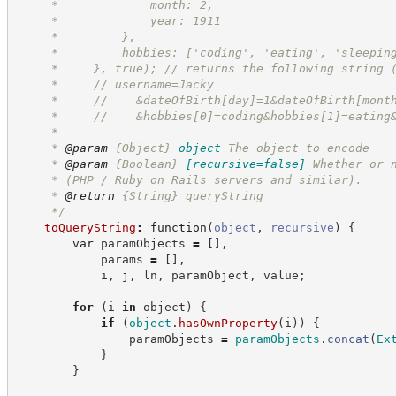
     *             month: 2,
     *             year: 1911
     *         },
     *         hobbies: ['coding', 'eating', 'sleepin
     *     }, true); // returns the following string 
     *     // username=Jacky
     *     //    &dateOfBirth[day]=1&dateOfBirth[mont
     *     //    &hobbies[0]=coding&hobbies[1]=eating
     *
     * 
@param
{Object}
object
The object to encode
     * 
@param
{Boolean}
[recursive=false]
Whether or 
     * (PHP / Ruby on Rails servers and similar).
     * 
@return
{String}
queryString
*/
toQueryString
:
function
(
object
,
recursive
)
{
var
 paramObjects 
=
[
]
,
            params 
=
[
]
,
            i
,
 j
,
 ln
,
 paramObject
,
 value
;
for
(
i 
in
 object
)
{
if
(
object
.
hasOwnProperty
(
i
)
)
{
                paramObjects 
=
paramObjects
.
concat
(
Ex
}
}