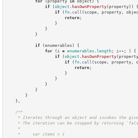
for
(
property 
in
 object
)
{
if
(
object
.
hasOwnProperty
(
property
)
)
if
(
fn
.
call
(
scope
,
 property
,
 obje
return
;
}
}
}
if
(
enumerables
)
{
for
(
i 
=
enumerables
.
length
;
 i
--
;
)
{
if
(
object
.
hasOwnProperty
(
propert
if
(
fn
.
call
(
scope
,
 property
,
 
return
;
}
}
}
}
}
}
,
/**
     * Iterates through an object and invokes the giv
     * The iteration can be stopped by returning `fal
     *
     *     var items = {