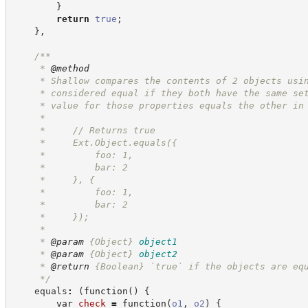
}
return
true
;
}
,
/**
     * 
@method
     * Shallow compares the contents of 2 objects usi
     * considered equal if they both have the same se
     * value for those properties equals the other in
     * 
     *     // Returns true
     *     Ext.Object.equals({
     *         foo: 1,
     *         bar: 2
     *     }, {
     *         foo: 1,
     *         bar: 2
     *     });
     * 
     * 
@param
{Object}
object1
     * 
@param
{Object}
object2
     * 
@return
{Boolean}
`true` if the objects are eq
*/
    equals
:
(
function
(
)
{
var
check
=
function
(
o1
,
o2
)
{