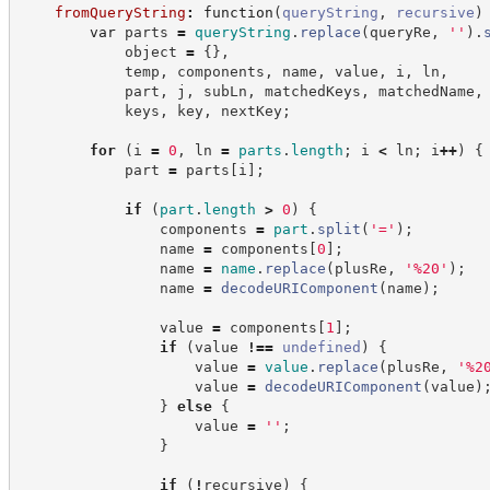
fromQueryString
:
function
(
queryString
,
recursive
)
var
 parts 
=
queryString
.
replace
(
queryRe
,
'
'
)
.
            object 
=
{
}
,
            temp
,
 components
,
 name
,
 value
,
 i
,
 ln
,
            part
,
 j
,
 subLn
,
 matchedKeys
,
 matchedName
,
            keys
,
 key
,
 nextKey
;
for
(
i 
=
0
,
 ln 
=
parts
.
length
;
 i 
<
 ln
;
 i
++
)
{
            part 
=
 parts
[
i
]
;
if
(
part
.
length
>
0
)
{
                components 
=
part
.
split
(
'
=
'
)
;
                name 
=
 components
[
0
]
;
                name 
=
name
.
replace
(
plusRe
,
'
%20
'
)
;
                name 
=
decodeURIComponent
(
name
)
;
                value 
=
 components
[
1
]
;
if
(
value 
!==
undefined
)
{
                    value 
=
value
.
replace
(
plusRe
,
'
%2
                    value 
=
decodeURIComponent
(
value
)
}
else
{
                    value 
=
'
'
;
}
if
(
!
recursive
)
{