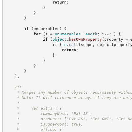
return
;
}
}
}
if
(
enumerables
)
{
for
(
i 
=
enumerables
.
length
;
 i
--
;
)
{
if
(
object
.
hasOwnProperty
(
property 
=
 
if
(
fn
.
call
(
scope
,
 object
[
propert
return
;
}
}
}
}
}
,
/**
     * Merges any number of objects recursively witho
     * Note: It will reference arrays if they are onl
     *
     *     var extjs = {
     *         companyName: 'Ext JS',
     *         products: ['Ext JS', 'Ext GWT', 'Ext D
     *         isSuperCool: true,
     *         office: {