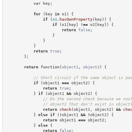
var
 key
;
for
(
key 
in
 o1
)
{
if
(
o1
.
hasOwnProperty
(
key
)
)
{
if
(
o1
[
key
]
!==
 o2
[
key
]
)
{
return
false
;
}
}
}
return
true
;
}
;
return
function
(
object1
,
object2
)
{
//
 Short circuit if the same object is pa
if
(
object1 
===
 object2
)
{
return
true
;
}
if
(
object1 
&&
 object2
)
{
//
 Do the second check because we cou
//
 object2 that don't exist in object
return
check
(
object1
,
 object2
)
&&
che
}
else
if
(
!
object1 
&&
!
object2
)
{
return
 object1 
===
 object2
;
}
else
{
return
false
;