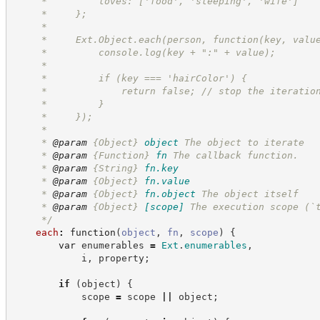
     *         loves: ['food', 'sleeping', 'wife']
     *     };
     *
     *     Ext.Object.each(person, function(key, valu
     *         console.log(key + ":" + value);
     *
     *         if (key === 'hairColor') {
     *             return false; // stop the iteratio
     *         }
     *     });
     *
     * 
@param
{Object}
object
The object to iterate
     * 
@param
{Function}
fn
The callback function.
     * 
@param
{String}
fn.key
     * 
@param
{Object}
fn.value
     * 
@param
{Object}
fn.object
The object itself
     * 
@param
{Object}
[scope]
The execution scope (`
*/
each
:
function
(
object
,
fn
,
scope
)
{
var
 enumerables 
=
Ext
.
enumerables
,
            i
,
 property
;
if
(
object
)
{
            scope 
=
 scope 
||
 object
;