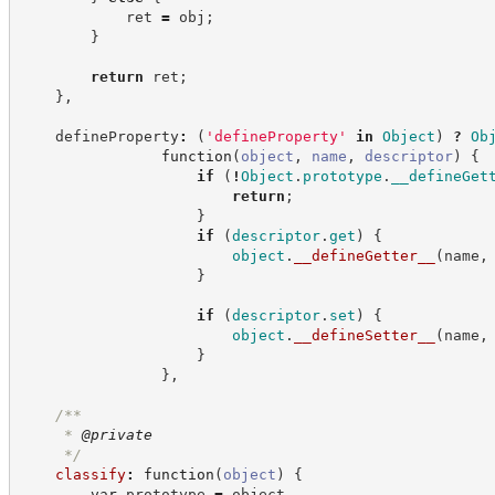
            ret 
=
 obj
;
}
return
 ret
;
}
,
    defineProperty
:
(
'
defineProperty
'
in
Object
)
?
Ob
function
(
object
,
name
,
descriptor
)
{
if
(
!
Object
.
prototype
.
__defineGet
return
;
}
if
(
descriptor
.
get
)
{
object
.
__defineGetter__
(
name
,
}
if
(
descriptor
.
set
)
{
object
.
__defineSetter__
(
name
,
}
}
,
/**
     * 
@private
*/
classify
:
function
(
object
)
{
var
 prototype 
=
 object
,