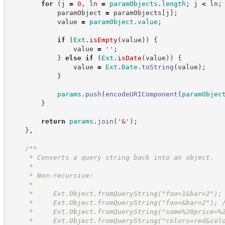
for
(
j 
=
0
,
 ln 
=
paramObjects
.
length
;
 j 
<
 ln
;
            paramObject 
=
 paramObjects
[
j
]
;
            value 
=
paramObject
.
value
;
if
(
Ext
.
isEmpty
(
value
)
)
{
                value 
=
'
'
;
}
else
if
(
Ext
.
isDate
(
value
)
)
{
                value 
=
Ext
.
Date
.
toString
(
value
)
;
}
params
.
push
(
encodeURIComponent
(
paramObjec
}
return
params
.
join
(
'
&
'
)
;
}
,
/**
     * Converts a query string back into an object.
     *
     * Non-recursive:
     *
     *     Ext.Object.fromQueryString("foo=1&bar=2");
     *     Ext.Object.fromQueryString("foo=&bar=2"); 
     *     Ext.Object.fromQueryString("some%20price=%
     *     Ext.Object.fromQueryString("colors=red&col