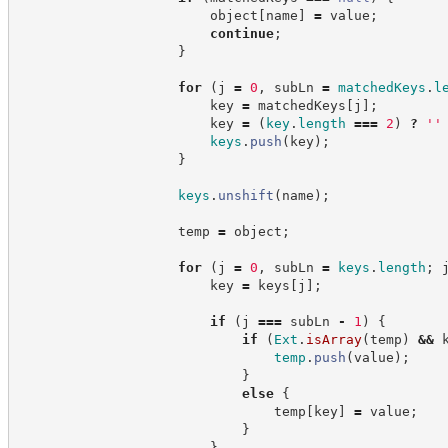
                        object
[
name
]
=
 value
;
continue
;
}
for
(
j 
=
0
,
 subLn 
=
matchedKeys
.
l
                        key 
=
 matchedKeys
[
j
]
;
                        key 
=
(
key
.
length
===
2
)
?
'
'
keys
.
push
(
key
)
;
}
keys
.
unshift
(
name
)
;
                    temp 
=
 object
;
for
(
j 
=
0
,
 subLn 
=
keys
.
length
;
 
                        key 
=
 keys
[
j
]
;
if
(
j 
===
 subLn 
-
1
)
{
if
(
Ext
.
isArray
(
temp
)
&&
 
temp
.
push
(
value
)
;
}
else
{
                                temp
[
key
]
=
 value
;
}
}