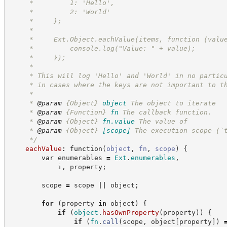
     *         1: 'Hello',
     *         2: 'World'
     *     };
     *
     *     Ext.Object.eachValue(items, function (valu
     *         console.log("Value: " + value);
     *     });
     *
     * This will log 'Hello' and 'World' in no partic
     * in cases where the keys are not important to t
     *
     * 
@param
{Object}
object
The object to iterate
     * 
@param
{Function}
fn
The callback function.
     * 
@param
{Object}
fn.value
The value of
     * 
@param
{Object}
[scope]
The execution scope (`
*/
eachValue
:
function
(
object
,
fn
,
scope
)
{
var
 enumerables 
=
Ext
.
enumerables
,
            i
,
 property
;
        scope 
=
 scope 
||
 object
;
for
(
property 
in
 object
)
{
if
(
object
.
hasOwnProperty
(
property
)
)
{
if
(
fn
.
call
(
scope
,
 object
[
property
]
)