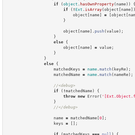
if
(
object
.
hasOwnProperty
(
name
)
)
if
(
!
Ext
.
isArray
(
object
[
name
]
                            object
[
name
]
=
[
object
[
na
}
                        object
[
name
]
.
push
(
value
)
;
}
else
{
                        object
[
name
]
=
 value
;
}
}
else
{
                    matchedKeys 
=
name
.
match
(
keyRe
)
;
                    matchedName 
=
name
.
match
(
nameRe
)
;
//
<debug>
if
(
!
matchedName
)
{
throw
new
Error
(
'
[Ext.Object.
}
//
</debug>
                    name 
=
 matchedName
[
0
]
;
                    keys 
=
[
]
;
if
(
matchedKeys 
===
null
)
{