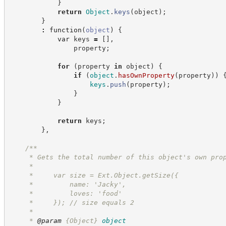
}
return
Object
.
keys
(
object
)
;
}
:
function
(
object
)
{
var
 keys 
=
[
]
,
                property
;
for
(
property 
in
 object
)
{
if
(
object
.
hasOwnProperty
(
property
)
)
keys
.
push
(
property
)
;
}
}
return
 keys
;
}
,
/**
     * Gets the total number of this object's own pro
     *
     *     var size = Ext.Object.getSize({
     *         name: 'Jacky',
     *         loves: 'food'
     *     }); // size equals 2
     *
     * 
@param
{Object}
object