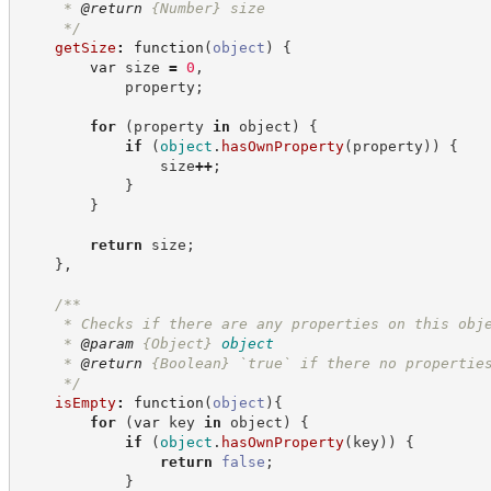
     * 
@return
{Number}
size
*/
getSize
:
function
(
object
)
{
var
 size 
=
0
,
            property
;
for
(
property 
in
 object
)
{
if
(
object
.
hasOwnProperty
(
property
)
)
{
                size
++
;
}
}
return
 size
;
}
,
/**
     * Checks if there are any properties on this obj
     * 
@param
{Object}
object
     * 
@return
{Boolean}
`true` if there no propertie
*/
isEmpty
:
function
(
object
)
{
for
(
var
 key 
in
 object
)
{
if
(
object
.
hasOwnProperty
(
key
)
)
{
return
false
;
}