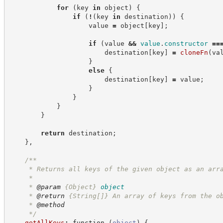
for
(
key 
in
 object
)
{
if
(
!
(
key 
in
 destination
)
)
{
                    value 
=
 object
[
key
]
;
if
(
value 
&&
value
.
constructor
==
                        destination
[
key
]
=
cloneFn
(
va
}
else
{
                        destination
[
key
]
=
 value
;
}
}
}
}
return
 destination
;
}
,
/**
     * Returns all keys of the given object as an arr
     *
     * 
@param
{Object}
object
     * 
@return
{String[]}
An array of keys from the o
     * 
@method
*/
getAllKeys
:
function
(
object
)
{