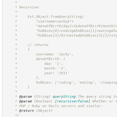
     *
     * Recursive:
     *
     *     Ext.Object.fromQueryString(
     *         "username=Jacky&"+
     *         "dateOfBirth[day]=1&dateOfBirth[month]
     *         "hobbies[0]=coding&hobbies[1]=eating&h
     *         "hobbies[3][0]=nested&hobbies[3][1]=st
     *
     *     // returns
     *     {
     *         username: 'Jacky',
     *         dateOfBirth: {
     *             day: '1',
     *             month: '2',
     *             year: '1911'
     *         },
     *         hobbies: ['coding', 'eating', 'sleepin
     *     }
     *
     * 
@param
{String}
queryString
The query string t
     * 
@param
{Boolean}
[recursive=false]
Whether or 
     * PHP / Ruby on Rails servers and similar.
     * 
@return
{Object}
*/