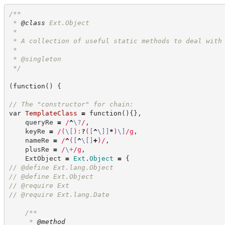
/**
 * 
@class
 Ext.Object
 *
 * A collection of useful static methods to deal with
 *
 * @singleton
*/
(
function
(
)
{
//
 The "constructor" for chain:
var
TemplateClass
=
function
(
)
{
}
,
    queryRe 
=
/
^
\?
/
,
    keyRe 
=
/
(
\[
)
:
?
(
[
^
\]
]
*
)
\]
/
g
,
    nameRe 
=
/
^
(
[
^
\[
]
+
)
/
,
    plusRe 
=
/
\+
/
g
,
    ExtObject 
=
Ext
.
Object
=
{
//
 @define Ext.lang.Object
//
 @define Ext.Object
//
 @require Ext
//
 @require Ext.lang.Date
/**
     * 
@method