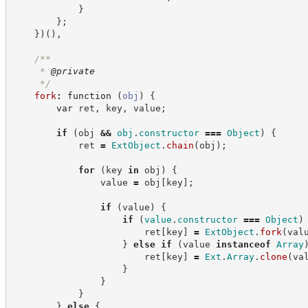
}
}
;
}
)
(
)
,
/**
     * 
@private
*/
fork
:
function
(
obj
)
{
var
 ret
,
 key
,
 value
;
if
(
obj 
&&
obj
.
constructor
===
Object
)
{
            ret 
=
ExtObject
.
chain
(
obj
)
;
for
(
key 
in
 obj
)
{
                value 
=
 obj
[
key
]
;
if
(
value
)
{
if
(
value
.
constructor
===
Object
)
                        ret
[
key
]
=
ExtObject
.
fork
(
val
}
else
if
(
value 
instanceof
Array
                        ret
[
key
]
=
Ext
.
Array
.
clone
(
va
}
}
}
}
else
{