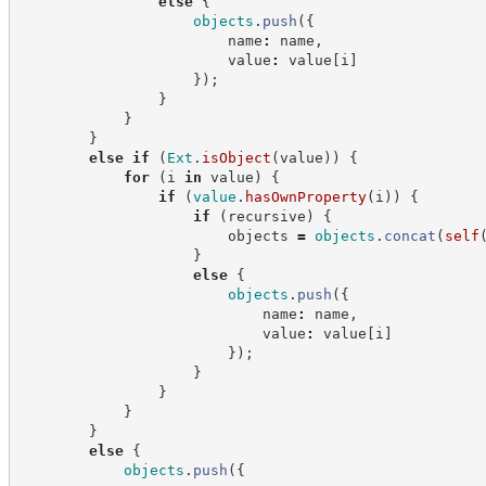
else
{
objects
.
push
(
{
                        name
:
 name
,
                        value
:
 value
[
i
]
}
)
;
}
}
}
else
if
(
Ext
.
isObject
(
value
)
)
{
for
(
i 
in
 value
)
{
if
(
value
.
hasOwnProperty
(
i
)
)
{
if
(
recursive
)
{
                        objects 
=
objects
.
concat
(
self
}
else
{
objects
.
push
(
{
                            name
:
 name
,
                            value
:
 value
[
i
]
}
)
;
}
}
}
}
else
{
objects
.
push
(
{