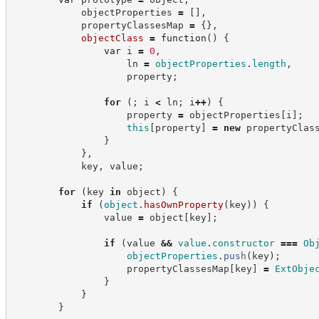
            objectProperties 
=
[
]
,
            propertyClassesMap 
=
{
}
,
objectClass
=
function
(
)
{
var
 i 
=
0
,
                    ln 
=
objectProperties
.
length
,
                    property
;
for
(
;
 i 
<
 ln
;
 i
++
)
{
                    property 
=
 objectProperties
[
i
]
;
this
[
property
]
=
new
propertyClas
}
}
,
            key
,
 value
;
for
(
key 
in
 object
)
{
if
(
object
.
hasOwnProperty
(
key
)
)
{
                value 
=
 object
[
key
]
;
if
(
value 
&&
value
.
constructor
===
Ob
objectProperties
.
push
(
key
)
;
                    propertyClassesMap
[
key
]
=
ExtObje
}
}
}