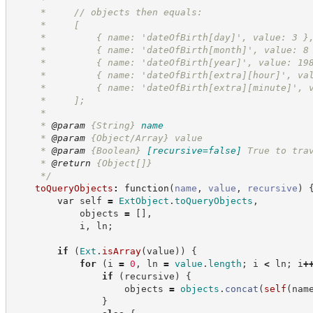
     *     // objects then equals:
     *     [
     *         { name: 'dateOfBirth[day]', value: 3 }
     *         { name: 'dateOfBirth[month]', value: 8
     *         { name: 'dateOfBirth[year]', value: 19
     *         { name: 'dateOfBirth[extra][hour]', va
     *         { name: 'dateOfBirth[extra][minute]', 
     *     ];
     *
     * 
@param
{String}
name
     * 
@param
 {Object/Array} value
     * 
@param
{Boolean}
[recursive=false]
True to tra
     * 
@return
{Object[]}
*/
toQueryObjects
:
function
(
name
,
value
,
recursive
)
var
 self 
=
ExtObject
.
toQueryObjects
,
            objects 
=
[
]
,
            i
,
 ln
;
if
(
Ext
.
isArray
(
value
)
)
{
for
(
i 
=
0
,
 ln 
=
value
.
length
;
 i 
<
 ln
;
 i
+
if
(
recursive
)
{
                    objects 
=
objects
.
concat
(
self
(
nam
}