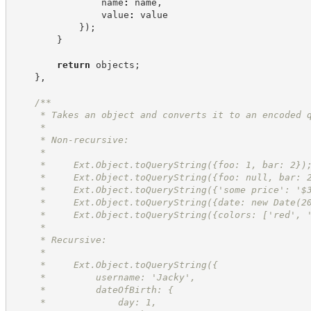
                name
:
 name
,
                value
:
 value
}
)
;
}
return
 objects
;
}
,
/**
     * Takes an object and converts it to an encoded 
     *
     * Non-recursive:
     *
     *     Ext.Object.toQueryString({foo: 1, bar: 2})
     *     Ext.Object.toQueryString({foo: null, bar: 
     *     Ext.Object.toQueryString({'some price': '$
     *     Ext.Object.toQueryString({date: new Date(2
     *     Ext.Object.toQueryString({colors: ['red', 
     *
     * Recursive:
     *
     *     Ext.Object.toQueryString({
     *         username: 'Jacky',
     *         dateOfBirth: {
     *             day: 1,