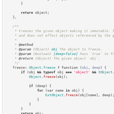
}
return
 object
;
}
,
/**
     * Freezes the given object making it immutable. 
     * and does not effect objects referenced by the 
     * 
     * 
@method
     * 
@param
{Object}
obj
The object to freeze.
     * 
@param
{Boolean}
[deep=false]
Pass `true` to f
     * 
@return
{Object}
The given object `obj`.
*/
    freeze
:
Object
.
freeze
?
function
(
obj
,
deep
)
{
if
(
obj 
&&
typeof
 obj 
===
'
object
'
&&
!
Object
Object
.
freeze
(
obj
)
;
if
(
deep
)
{
for
(
var
 name 
in
 obj
)
{
ExtObject
.
freeze
(
obj
[
name
]
,
 deep
)
}
}
}
return
 obj
;