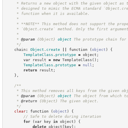
     * Returns a new object with the given object as 
     * designed to mimic the ECMA standard `Object.cr
     * function when it is available.
     * 
     * **NOTE** This method does not support the prop
     * `Object.create` method. Only the first argumen
     * 
     * 
@param
{Object}
object
The prototype chain for
*/
    chain
:
Object
.
create
||
function
(
object
)
{
TemplateClass
.
prototype
=
 object
;
var
 result 
=
new
TemplateClass
(
)
;
TemplateClass
.
prototype
=
null
;
return
 result
;
}
,
/**
     * This method removes all keys from the given ob
     * 
@param
{Object}
object
The object from which t
     * 
@return
{Object}
The given object.
*/
clear
:
function
(
object
)
{
//
 Safe to delete during iteration
for
(
var
 key 
in
 object
)
{
delete
 object
[
key
]
;