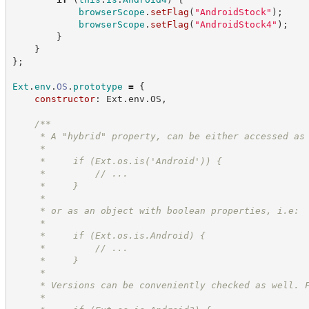
browserScope
.
setFlag
(
"
AndroidStock
"
)
;
browserScope
.
setFlag
(
"
AndroidStock4
"
)
;
}
}
}
;
Ext
.
env
.
OS
.
prototype
=
{
constructor
: Ext.env.OS,
/**
     * A "hybrid" property, can be either accessed as
     *
     *     if (Ext.os.is('Android')) {
     *         // ...
     *     }
     *
     * or as an object with boolean properties, i.e:
     *
     *     if (Ext.os.is.Android) {
     *         // ...
     *     }
     *
     * Versions can be conveniently checked as well. 
     *