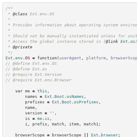
/**
 * 
@class
 Ext.env.OS
 *
 * Provides information about operating system enviro
 *
 * Should not be manually instantiated unless for uni
 * Access the global instance stored in 
{
@link
Ext.os
 * 
@private
*/
Ext
.
env
.
OS
=
function
(
userAgent
,
platform
,
browserSco
//
 @define Ext.env.OS
//
 @define Ext.os
//
 @require Ext.Version
//
 @require Ext.env.Browser
var
 me 
=
this
,
        names 
=
Ext
.
Boot
.
osNames
,
        prefixes 
=
Ext
.
Boot
.
osPrefixes
,
        name
,
        version 
=
'
'
,
        is 
=
me
.
is
,
        i
,
 prefix
,
 match
,
 item
,
 match1
;
    browserScope 
=
 browserScope 
||
Ext
.
browser
;