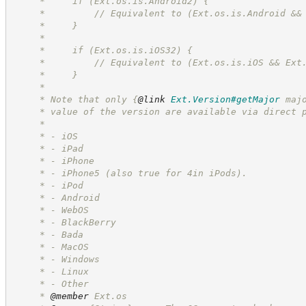
     *     if (Ext.os.is.Android2) {
     *         // Equivalent to (Ext.os.is.Android &&
     *     }
     *
     *     if (Ext.os.is.iOS32) {
     *         // Equivalent to (Ext.os.is.iOS && Ext
     *     }
     *
     * Note that only 
{
@link
Ext.Version#getMajor
 maj
     * value of the version are available via direct 
     *
     * - iOS
     * - iPad
     * - iPhone
     * - iPhone5 (also true for 4in iPods).
     * - iPod
     * - Android
     * - WebOS
     * - BlackBerry
     * - Bada
     * - MacOS
     * - Windows
     * - Linux
     * - Other
     * 
@member
 Ext.os