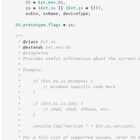
OS
=
Ext
.
env
.
OS
,
        is 
=
(
Ext
.
is
||
(
Ext
.
is
=
{
}
)
)
,
        osEnv
,
 osName
,
 deviceType
;
OS
.
prototype
.
flags
=
 is
;
/**
     * 
@class
 Ext.os
     * 
@extends
 Ext.env.OS
     * @singleton
     * Provides useful information about the current 
     *
     * Example:
     *
     *     if (Ext.os.is.Windows) {
     *         // Windows specific code here
     *     }
     *
     *     if (Ext.os.is.iOS) {
     *         // iPad, iPod, iPhone, etc.
     *     }
     *
     *     console.log("Version " + Ext.os.version);
     *
     * For a full list of supported values, refer to 