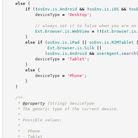
else
{
if
(
!
osEnv
.
is
.
Android
&&
!
osEnv
.
is
.
iOS
&&
!
os
            deviceType 
=
'
Desktop
'
;
//
 always set it to false when you are on
Ext
.
browser
.
is
.
WebView
=
!!
Ext
.
browser
.
is
}
else
if
(
osEnv
.
is
.
iPad
||
osEnv
.
is
.
RIMTablet
Ext
.
browser
.
is
.
Silk
||
(
osEnv
.
is
.
Android
&&
userAgent
.
search
            deviceType 
=
'
Tablet
'
;
}
else
{
            deviceType 
=
'
Phone
'
;
}
}
/**
     * 
@property
{String}
deviceType
     * The generic type of the current device.
     *
     * Possible values:
     *
     * - Phone
     * - Tablet