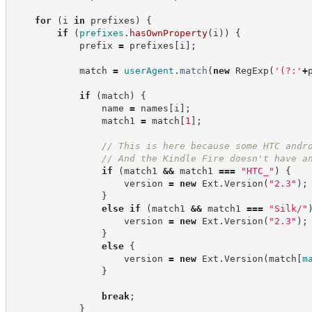
for
(
i 
in
 prefixes
)
{
if
(
prefixes
.
hasOwnProperty
(
i
)
)
{
            prefix 
=
 prefixes
[
i
]
;
            match 
=
userAgent
.
match
(
new
RegExp
(
'
(?:
'
+
if
(
match
)
{
                name 
=
 names
[
i
]
;
                match1 
=
 match
[
1
]
;
//
 This is here because some HTC andr
//
 And the Kindle Fire doesn't have a
if
(
match1 
&&
 match1 
===
"
HTC_
"
)
{
                    version 
=
new
Ext
.
Version
(
"
2.3
"
)
;
}
else
if
(
match1 
&&
 match1 
===
"
Silk/
"
                    version 
=
new
Ext
.
Version
(
"
2.3
"
)
;
}
else
{
                    version 
=
new
Ext
.
Version
(
match
[
m
}
break
;
}