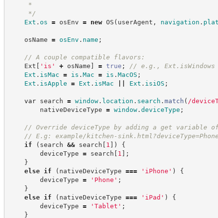
     *
*/
Ext
.
os
=
 osEnv 
=
new
OS
(
userAgent
,
navigation
.
pla
    osName 
=
osEnv
.
name
;
//
 A couple compatible flavors:
    Ext
[
'
is
'
+
 osName
]
=
true
;
//
 e.g., Ext.isWindows
Ext
.
isMac
=
is
.
Mac
=
is
.
MacOS
;
Ext
.
isApple
=
Ext
.
isMac
||
Ext
.
isiOS
;
var
 search 
=
window
.
location
.
search
.
match
(
/
device
        nativeDeviceType 
=
window
.
deviceType
;
//
 Override deviceType by adding a get variable o
//
 E.g: example/kitchen-sink.html?deviceType=Phon
if
(
search 
&&
 search
[
1
]
)
{
        deviceType 
=
 search
[
1
]
;
}
else
if
(
nativeDeviceType 
===
'
iPhone
'
)
{
        deviceType 
=
'
Phone
'
;
}
else
if
(
nativeDeviceType 
===
'
iPad
'
)
{
        deviceType 
=
'
Tablet
'
;
}