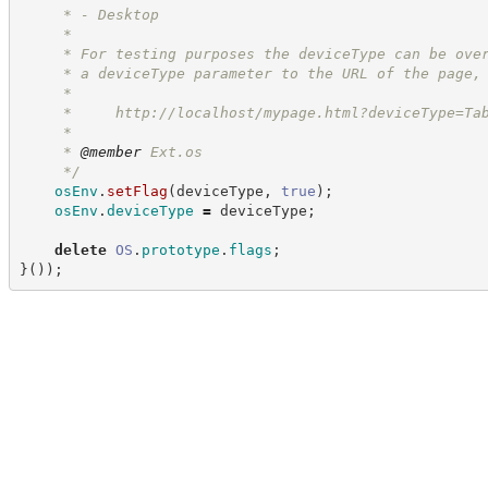
     * - Desktop
     *
     * For testing purposes the deviceType can be ove
     * a deviceType parameter to the URL of the page,
     *
     *     
http://localhost/mypage.html?deviceType=Ta
     *
     * 
@member
 Ext.os
*/
osEnv
.
setFlag
(
deviceType
,
true
)
;
osEnv
.
deviceType
=
 deviceType
;
delete
OS
.
prototype
.
flags
;
}
(
)
)
;