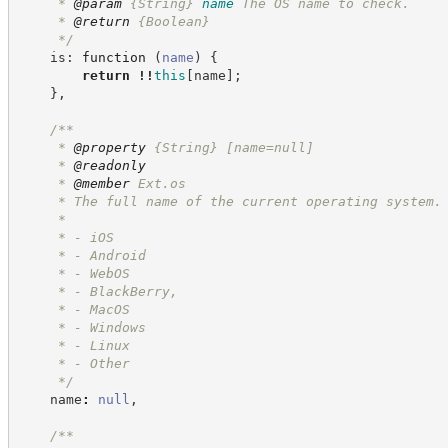
     * 
@param
{String}
name
The OS name to check.
     * 
@return
{Boolean}
*/
    is: 
function
(
name
)
{
return
!!
this
[
name
]
;
}
,
/**
     * 
@property
{String}
[name=null]
     * 
@readonly
     * 
@member
 Ext.os
     * The full name of the current operating system.
     *
     * - iOS
     * - Android
     * - WebOS
     * - BlackBerry,
     * - MacOS
     * - Windows
     * - Linux
     * - Other
*/
    name
:
null
,
/**