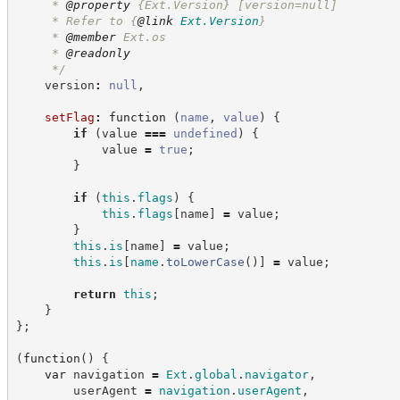
     * 
@property
{Ext.Version}
[version=null]
     * Refer to 
{
@link
Ext.Version
}
     * 
@member
 Ext.os
     * 
@readonly
*/
    version
:
null
,
setFlag
:
function
(
name
,
value
)
{
if
(
value 
===
undefined
)
{
            value 
=
true
;
}
if
(
this
.
flags
)
{
this
.
flags
[
name
]
=
 value
;
}
this
.
is
[
name
]
=
 value
;
this
.
is
[
name
.
toLowerCase
(
)
]
=
 value
;
return
this
;
}
}
;
(
function
(
)
{
var
 navigation 
=
Ext
.
global
.
navigator
,
        userAgent 
=
navigation
.
userAgent
,