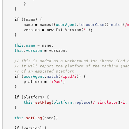
}
}
if
(
!
name
)
{
        name 
=
 names
[
(
userAgent
.
toLowerCase
(
)
.
match
(
/
        version 
=
new
Ext
.
Version
(
'
'
)
;
}
this
.
name
=
 name
;
this
.
version
=
 version
;
//
 This is added as a workaround for Chrome iPad 
//
 it will report the platform of the machine (Ma
//
 of an emulated platform
if
(
userAgent
.
match
(
/
ipad
/
i
)
)
{
        platform 
=
'
iPad
'
;
}
if
(
platform
)
{
this
.
setFlag
(
platform
.
replace
(
/
 simulator
$
/
i
,
}
this
.
setFlag
(
name
)
;
if
(
version
)
{