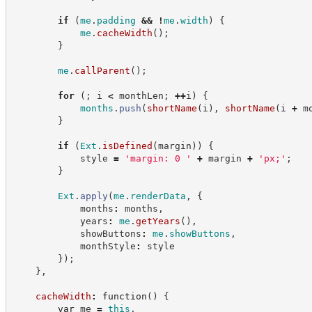
if
(
me
.
padding
&&
!
me
.
width
)
{
me
.
cacheWidth
(
)
;
}
me
.
callParent
(
)
;
for
(
;
 i 
<
 monthLen
;
++
i
)
{
months
.
push
(
shortName
(
i
)
,
shortName
(
i 
+
 m
}
if
(
Ext
.
isDefined
(
margin
)
)
{
            style 
=
'
margin: 0 
'
+
 margin 
+
'
px;
'
;
}
Ext
.
apply
(
me
.
renderData
,
{
            months
:
 months
,
            years
:
me
.
getYears
(
)
,
            showButtons
:
me
.
showButtons
,
            monthStyle
:
 style
}
)
;
}
,
cacheWidth
:
function
(
)
{
var
 me 
=
this
,