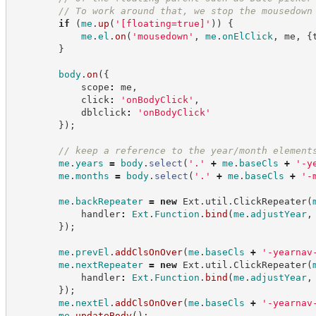
//
 To work around that, we stop the mousedown
if
(
me
.
up
(
'
[floating=true]
'
)
)
{
me
.
el
.
on
(
'
mousedown
'
,
me
.
onElClick
,
 me
,
{
}
body
.
on
(
{
            scope
:
 me
,
            click
:
'
onBodyClick
'
,
            dblclick
:
'
onBodyClick
'
}
)
;
//
 keep a reference to the year/month element
me
.
years
=
body
.
select
(
'
.
'
+
me
.
baseCls
+
'
-y
me
.
months
=
body
.
select
(
'
.
'
+
me
.
baseCls
+
'
-
me
.
backRepeater
=
new
Ext
.
util
.
ClickRepeater
(
            handler
:
Ext
.
Function
.
bind
(
me
.
adjustYear
,
}
)
;
me
.
prevEl
.
addClsOnOver
(
me
.
baseCls
+
'
-yearnav
me
.
nextRepeater
=
new
Ext
.
util
.
ClickRepeater
(
            handler
:
Ext
.
Function
.
bind
(
me
.
adjustYear
,
}
)
;
me
.
nextEl
.
addClsOnOver
(
me
.
baseCls
+
'
-yearnav
me
.
updateBody
(
)
;