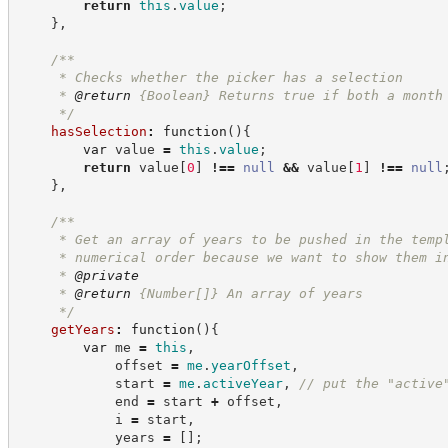
return
this
.
value
;
}
,
/**
     * Checks whether the picker has a selection
     * 
@return
{Boolean}
Returns true if both a month
*/
hasSelection
:
function
(
)
{
var
 value 
=
this
.
value
;
return
 value
[
0
]
!==
null
&&
 value
[
1
]
!==
null
}
,
/**
     * Get an array of years to be pushed in the temp
     * numerical order because we want to show them i
     * 
@private
     * 
@return
{Number[]}
An array of years
*/
getYears
:
function
(
)
{
var
 me 
=
this
,
            offset 
=
me
.
yearOffset
,
            start 
=
me
.
activeYear
,
//
 put the "active
            end 
=
 start 
+
 offset
,
            i 
=
 start
,
            years 
=
[
]
;