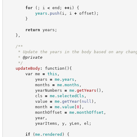
for
(
;
 i 
<
 end
;
++
i
)
{
years
.
push
(
i
,
 i 
+
 offset
)
;
}
return
 years
;
}
,
/**
     * Update the years in the body based on any chan
     * 
@private
*/
updateBody
:
function
(
)
{
var
 me 
=
this
,
            years 
=
me
.
years
,
            months 
=
me
.
months
,
            yearNumbers 
=
me
.
getYears
(
)
,
            cls 
=
me
.
selectedCls
,
            value 
=
me
.
getYear
(
null
)
,
            month 
=
me
.
value
[
0
]
,
            monthOffset 
=
me
.
monthOffset
,
            year
,
            yearItems
,
 y
,
 yLen
,
 el
;
if
(
me
.
rendered
)
{