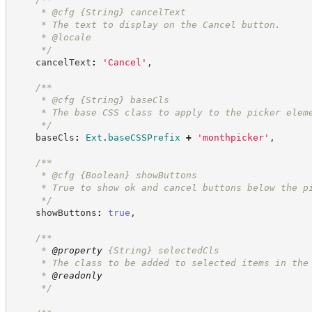
     * @cfg 
{String}
cancelText
     * The text to display on the Cancel button.
     * @locale
*/
    cancelText
:
'
Cancel
'
,
/**
     * @cfg 
{String}
baseCls
     * The base CSS class to apply to the picker elem
*/
    baseCls
:
Ext
.
baseCSSPrefix
+
'
monthpicker
'
,
/**
     * @cfg 
{Boolean}
showButtons
     * True to show ok and cancel buttons below the p
*/
    showButtons
:
true
,
/**
     * 
@property
{String}
selectedCls
     * The class to be added to selected items in the
     * 
@readonly
*/