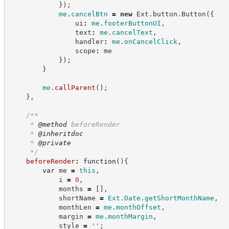
}
)
;
me
.
cancelBtn
=
new
Ext
.
button
.
Button
(
{
                ui
:
me
.
footerButtonUI
,
                text
:
me
.
cancelText
,
                handler
:
me
.
onCancelClick
,
                scope
:
 me
}
)
;
}
me
.
callParent
(
)
;
}
,
/**
     * 
@method
 beforeRender
     * 
@inheritdoc
     * 
@private
*/
beforeRender
:
function
(
)
{
var
 me 
=
this
,
            i 
=
0
,
            months 
=
[
]
,
            shortName 
=
Ext
.
Date
.
getShortMonthName
,
            monthLen 
=
me
.
monthOffset
,
            margin 
=
me
.
monthMargin
,
            style 
=
'
'
;