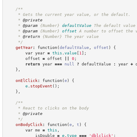
/**
     * Gets the current year value, or the default.
     * 
@private
     * 
@param
{Number}
defaultValue
The default value
     * 
@param
{Number}
offset
A number to offset the 
     * 
@return
{Number}
The year value
*/
getYear
:
function
(
defaultValue
,
offset
)
{
var
 year 
=
this
.
value
[
1
]
;
        offset 
=
 offset 
||
0
;
return
 year 
===
null
?
defaultValue
:
 year 
+
 
}
,
onElClick
:
function
(
e
)
{
e
.
stopEvent
(
)
;
}
,
/**
     * React to clicks on the body
     * 
@private
*/
onBodyClick
:
function
(
e
,
t
)
{
var
 me 
=
this
,
            isDouble 
=
e
.
type
===
'
dblclick
'
;