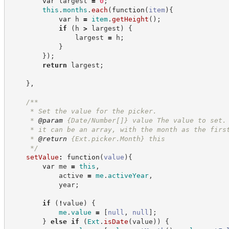
var
 largest 
=
0
;
this
.
months
.
each
(
function
(
item
)
{
var
 h 
=
item
.
getHeight
(
)
;
if
(
h 
>
 largest
)
{
                largest 
=
 h
;
}
}
)
;
return
 largest
;
}
,
/**
     * Set the value for the picker.
     * 
@param
 {Date/Number[]} value The value to set.
     * it can be an array, with the month as the firs
     * 
@return
{Ext.picker.Month}
this
*/
setValue
:
function
(
value
)
{
var
 me 
=
this
,
            active 
=
me
.
activeYear
,
            year
;
if
(
!
value
)
{
me
.
value
=
[
null
,
null
]
;
}
else
if
(
Ext
.
isDate
(
value
)
)
{