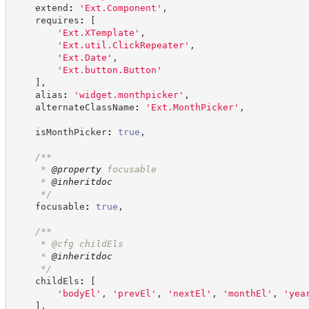
    extend
:
'
Ext.Component
'
,
    requires
:
[
'
Ext.XTemplate
'
,
'
Ext.util.ClickRepeater
'
,
'
Ext.Date
'
,
'
Ext.button.Button
'
]
,
    alias
:
'
widget.monthpicker
'
,
    alternateClassName
:
'
Ext.MonthPicker
'
,
    isMonthPicker
:
true
,
/**
     * 
@property
 focusable
     * 
@inheritdoc
*/
    focusable
:
true
,
/**
     * @cfg childEls
     * 
@inheritdoc
*/
    childEls
:
[
'
bodyEl
'
,
'
prevEl
'
,
'
nextEl
'
,
'
monthEl
'
,
'
yea
]
,