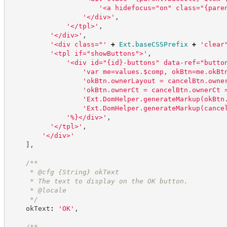
'
<a hidefocus="on" class="{pare
'
</div>
'
,
'
</tpl>
'
,
'
</div>
'
,
'
<div class="
'
+
Ext
.
baseCSSPrefix
+
'
clear
'
<tpl if="showButtons">
'
,
'
<div id="{id}-buttons" data-ref="butto
'
var me=values.$comp, okBtn=me.okBt
'
okBtn.ownerLayout = cancelBtn.owne
'
okBtn.ownerCt = cancelBtn.ownerCt 
'
Ext.DomHelper.generateMarkup(okBtn
'
Ext.DomHelper.generateMarkup(cance
'
%}</div>
'
,
'
</tpl>
'
,
'
</div>
'
]
,
/**
     * @cfg 
{String}
okText
     * The text to display on the OK button.
     * @locale
*/
    okText
:
'
OK
'
,
/**