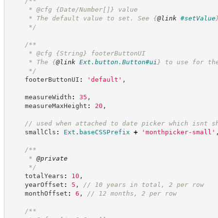
/**
     * @cfg {Date/Number[]} value
     * The default value to set. See 
{
@link
#setValue
*/
/**
     * @cfg 
{String}
footerButtonUI
     * The 
{
@link
Ext.button.Button#ui
}
 to use for th
*/
    footerButtonUI
:
'
default
'
,
    measureWidth
:
35
,
    measureMaxHeight
:
20
,
//
 used when attached to date picker which isnt s
    smallCls
:
Ext
.
baseCSSPrefix
+
'
monthpicker-small
'
/**
     * 
@private
*/
    totalYears
:
10
,
    yearOffset
:
5
,
//
 10 years in total, 2 per row
    monthOffset
:
6
,
//
 12 months, 2 per row
/**