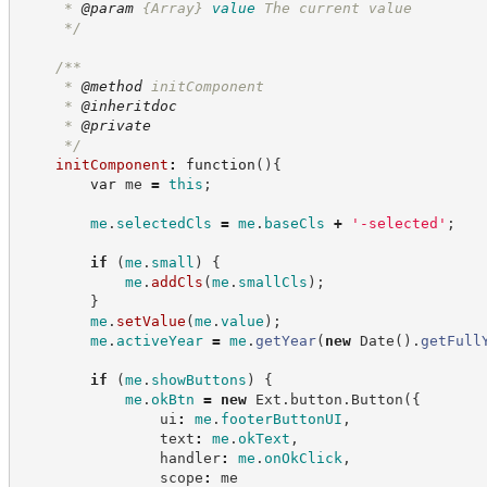
     * 
@param
{Array}
value
The current value
*/
/**
     * 
@method
 initComponent
     * 
@inheritdoc
     * 
@private
*/
initComponent
:
function
(
)
{
var
 me 
=
this
;
me
.
selectedCls
=
me
.
baseCls
+
'
-selected
'
;
if
(
me
.
small
)
{
me
.
addCls
(
me
.
smallCls
)
;
}
me
.
setValue
(
me
.
value
)
;
me
.
activeYear
=
me
.
getYear
(
new
Date
(
)
.
getFull
if
(
me
.
showButtons
)
{
me
.
okBtn
=
new
Ext
.
button
.
Button
(
{
                ui
:
me
.
footerButtonUI
,
                text
:
me
.
okText
,
                handler
:
me
.
onOkClick
,
                scope
:
 me