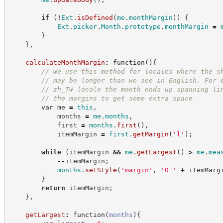
if
(
!
Ext
.
isDefined
(
me
.
monthMargin
)
)
{
Ext
.
picker
.
Month
.
prototype
.
monthMargin
=
}
}
,
calculateMonthMargin
:
function
(
)
{
//
 We use this method for locales where the s
//
 may be longer than we see in English. For 
//
 zh_TW locale the month ends up spanning li
//
 the margins to get some extra space
var
 me 
=
this
,
            months 
=
me
.
months
,
            first 
=
months
.
first
(
)
,
            itemMargin 
=
first
.
getMargin
(
'
l
'
)
;
while
(
itemMargin 
&&
me
.
getLargest
(
)
>
me
.
mea
--
itemMargin
;
months
.
setStyle
(
'
margin
'
,
'
0 
'
+
 itemMarg
}
return
 itemMargin
;
}
,
getLargest
:
function
(
months
)
{