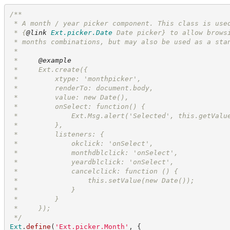
/**
 * A month / year picker component. This class is use
 * 
{
@link
Ext.picker.Date
 Date picker}
 to allow brows
 * months combinations, but may also be used as a sta
 *
 *     
@example
 *     Ext.create({
 *         xtype: 'monthpicker',
 *         renderTo: document.body,
 *         value: new Date(),
 *         onSelect: function() {
 *             Ext.Msg.alert('Selected', this.getValu
 *         },
 *         listeners: {
 *             okclick: 'onSelect',
 *             monthdblclick: 'onSelect',
 *             yeardblclick: 'onSelect',
 *             cancelclick: function () {
 *                 this.setValue(new Date());
 *             }
 *         }
 *     });
*/
Ext
.
define
(
'
Ext.picker.Month
'
,
{