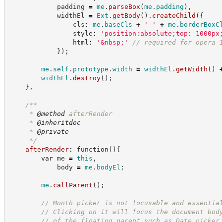
            padding 
=
me
.
parseBox
(
me
.
padding
)
,
            widthEl 
=
Ext
.
getBody
(
)
.
createChild
(
{
                cls
:
me
.
baseCls
+
'
'
+
me
.
borderBoxC
                style
:
'
position:absolute;top:-1000px
                html
:
'
&nbsp;
'
//
 required for opera 
}
)
;
me
.
self
.
prototype
.
width
=
widthEl
.
getWidth
(
)
widthEl
.
destroy
(
)
;
}
,
/**
     * 
@method
 afterRender
     * 
@inheritdoc
     * 
@private
*/
afterRender
:
function
(
)
{
var
 me 
=
this
,
            body 
=
me
.
bodyEl
;
me
.
callParent
(
)
;
//
 Month picker is not focusable and essentia
//
 Clicking on it will focus the document bod
//
 of the floating parent such as Date picker