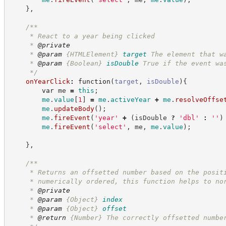
}
,
/**
     * React to a year being clicked
     * 
@private
     * 
@param
{HTMLElement}
target
The element that w
     * 
@param
{Boolean}
isDouble
True if the event wa
*/
onYearClick
:
function
(
target
,
isDouble
)
{
var
 me 
=
this
;
me
.
value
[
1
]
=
me
.
activeYear
+
me
.
resolveOffse
me
.
updateBody
(
)
;
me
.
fireEvent
(
'
year
'
+
(
isDouble 
?
'
dbl
'
:
'
'
)
me
.
fireEvent
(
'
select
'
,
 me
,
me
.
value
)
;
}
,
/**
     * Returns an offsetted number based on the posit
     * numerically ordered, this function helps to no
     * 
@private
     * 
@param
{Object}
index
     * 
@param
{Object}
offset
     * 
@return
{Number}
The correctly offsetted numbe