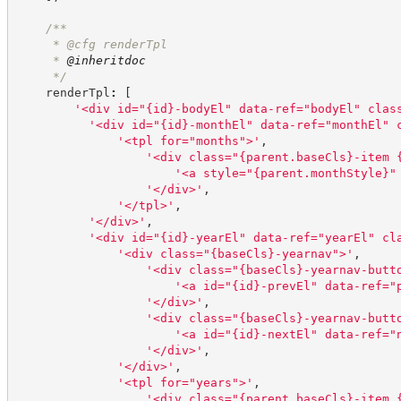
/**
     * @cfg renderTpl
     * 
@inheritdoc
*/
    renderTpl
:
[
'
<div id="{id}-bodyEl" data-ref="bodyEl" clas
'
<div id="{id}-monthEl" data-ref="monthEl" 
'
<tpl for="months">
'
,
'
<div class="{parent.baseCls}-item 
'
<a style="{parent.monthStyle}"
'
</div>
'
,
'
</tpl>
'
,
'
</div>
'
,
'
<div id="{id}-yearEl" data-ref="yearEl" cl
'
<div class="{baseCls}-yearnav">
'
,
'
<div class="{baseCls}-yearnav-butt
'
<a id="{id}-prevEl" data-ref="
'
</div>
'
,
'
<div class="{baseCls}-yearnav-butt
'
<a id="{id}-nextEl" data-ref="
'
</div>
'
,
'
</div>
'
,
'
<tpl for="years">
'
,
'
<div class="{parent.baseCls}-item 