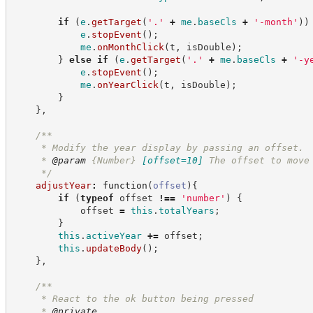
if
(
e
.
getTarget
(
'
.
'
+
me
.
baseCls
+
'
-month
'
)
)
e
.
stopEvent
(
)
;
me
.
onMonthClick
(
t
,
 isDouble
)
;
}
else
if
(
e
.
getTarget
(
'
.
'
+
me
.
baseCls
+
'
-y
e
.
stopEvent
(
)
;
me
.
onYearClick
(
t
,
 isDouble
)
;
}
}
,
/**
     * Modify the year display by passing an offset.
     * 
@param
{Number}
[offset=10]
The offset to move
*/
adjustYear
:
function
(
offset
)
{
if
(
typeof
 offset 
!==
'
number
'
)
{
            offset 
=
this
.
totalYears
;
}
this
.
activeYear
+=
 offset
;
this
.
updateBody
(
)
;
}
,
/**
     * React to the ok button being pressed
     * 
@private