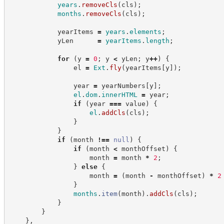
years
.
removeCls
(
cls
)
;
months
.
removeCls
(
cls
)
;
            yearItems 
=
years
.
elements
;
            yLen      
=
yearItems
.
length
;
for
(
y 
=
0
;
 y 
<
 yLen
;
 y
++
)
{
                el 
=
Ext
.
fly
(
yearItems
[
y
]
)
;
                year 
=
 yearNumbers
[
y
]
;
el
.
dom
.
innerHTML
=
 year
;
if
(
year 
===
 value
)
{
el
.
addCls
(
cls
)
;
}
}
if
(
month 
!==
null
)
{
if
(
month 
<
 monthOffset
)
{
                    month 
=
 month 
*
2
;
}
else
{
                    month 
=
(
month 
-
 monthOffset
)
*
2
}
months
.
item
(
month
)
.
addCls
(
cls
)
;
}
}
}
,