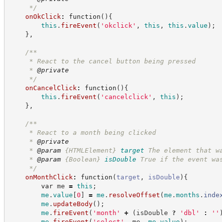
*/
onOkClick
:
function
(
)
{
this
.
fireEvent
(
'
okclick
'
,
this
,
this
.
value
)
;
}
,
/**
     * React to the cancel button being pressed
     * 
@private
*/
onCancelClick
:
function
(
)
{
this
.
fireEvent
(
'
cancelclick
'
,
this
)
;
}
,
/**
     * React to a month being clicked
     * 
@private
     * 
@param
{HTMLElement}
target
The element that w
     * 
@param
{Boolean}
isDouble
True if the event wa
*/
onMonthClick
:
function
(
target
,
isDouble
)
{
var
 me 
=
this
;
me
.
value
[
0
]
=
me
.
resolveOffset
(
me
.
months
.
inde
me
.
updateBody
(
)
;
me
.
fireEvent
(
'
month
'
+
(
isDouble 
?
'
dbl
'
:
'
'
me
.
fireEvent
(
'
select
'
,
 me
,
me
.
value
)
;