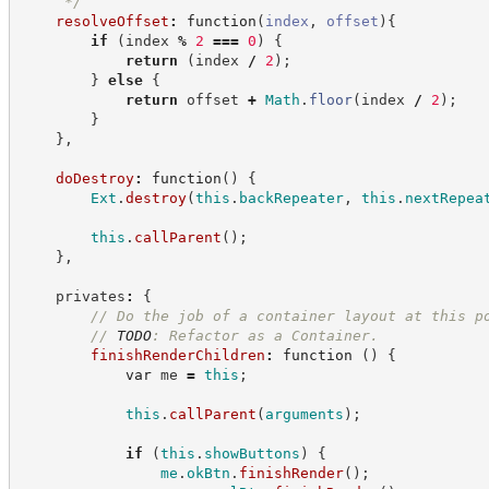
*/
resolveOffset
:
function
(
index
,
offset
)
{
if
(
index 
%
2
===
0
)
{
return
(
index 
/
2
)
;
}
else
{
return
 offset 
+
Math
.
floor
(
index 
/
2
)
;
}
}
,
doDestroy
:
function
(
)
{
Ext
.
destroy
(
this
.
backRepeater
,
this
.
nextRepea
this
.
callParent
(
)
;
}
,
    privates
:
{
//
 Do the job of a container layout at this p
//
TODO
: Refactor as a Container.
finishRenderChildren
:
function
(
)
{
var
 me 
=
this
;
this
.
callParent
(
arguments
)
;
if
(
this
.
showButtons
)
{
me
.
okBtn
.
finishRender
(
)
;