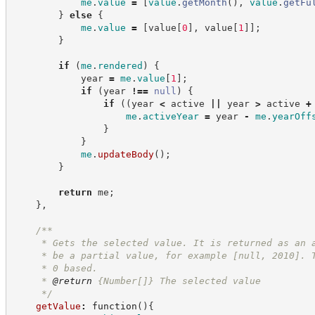
me
.
value
=
[
value
.
getMonth
(
)
,
value
.
getFu
}
else
{
me
.
value
=
[
value
[
0
]
,
 value
[
1
]
]
;
}
if
(
me
.
rendered
)
{
            year 
=
me
.
value
[
1
]
;
if
(
year 
!==
null
)
{
if
(
(
year 
<
 active 
||
 year 
>
 active 
+
me
.
activeYear
=
 year 
-
me
.
yearOff
}
}
me
.
updateBody
(
)
;
}
return
 me
;
}
,
/**
     * Gets the selected value. It is returned as an 
     * be a partial value, for example [null, 2010]. 
     * 0 based.
     * 
@return
{Number[]}
The selected value
*/
getValue
:
function
(
)
{